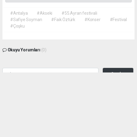
#Antalya
#Akseki
#55.Ayran festivali
#Safiye Soyman
#Faik Öztürk
#Konser
#Festival
#Çoşku
Okuyu Yorumları
(0)
Gonder
Yorum yazarak Topluluk Kuralları’nı kabul etmiş bulunuyor ve siteye yaptığınız
yorumunuzla ilgili doğrudan veya dolaylı tüm sorumluluğu tek başınıza
üstleniyorsunuz. Yazılan tüm yorumlardan site yönetimi hiçbir şekilde sorumlu
tutulamaz.
haber paketi
haber scripti
haber yazılımı