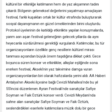
kültürel bir etkinliğe katılmanın hem de yaz akşamının tadını
çıkardı. Bölgenin geleneksel değerlerini yaşatmayı amaçlayan
festival, farklı kuşakları ortak bir kültür etrafında buluşturarak
sosyal dayanışmanın en güzel örneklerinden birini oluşturdu.
Protokol üyelerinin de katıldığı etkinlikte yapılan konuşmalarda,
yarım asrı aşan festival geleneğinin gelecek yıllarda da aynı
heyecanla sürdürülmesi gerektiği vurgulandı. Katılımcılar, bu tür
organizasyonların özellikle genç nesillerin kültürel mirası
tanıması açısından büyük önem taşıdığına dikkat çekti. Gece
boyunca süren konser ve etkinlikler, alkışlar eşliğinde sona
ererken festival, Akseki'nin yaz takvimine damga vuran
organizasyonlardan biri olarak hafızalarda yerini aldı. AA Haberi
Antalya'nın Akseki ilçesine bağlı Cevizli Mahallesi'nde bu yıl
55'incisi düzenlenen Ayran Festivali'nde sanatçılar Safiye
Soyman ve Faik Öztürk konser verdi. Cevizli Meydanı'nda
sahne alan sanatçılar Safiye Soyman ve Faik Öztürk,
seslendirdikleri eserlerle katılımcılara müzik dolu bir gece