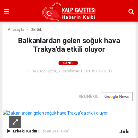
Anasayfa
GENEL
Balkanlardan gelen soğuk hava
Trakya'da etkili oluyor
GENEL
11.04.2022 - 22:38, Güncelleme: 01.01.1970 - 02:00
ABONE OL
Erkek
|
Kadın
(Haberi Sesli Oku)