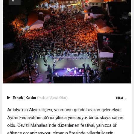
Erkek
|
Kadın
(Haberi Sesli Oku)
Antalya'nın Akseki ilçesi, yarım asrı geride bırakan geleneksel
Ayran Festivali'nin 55'inci yılında yine büyük bir coşkuya sahne
oldu. Cevizli Mahallesi'nde düzenlenen festival, yalnızca bir
eğlence organizasyonu olmanın ötesinde, yıllardır ilçenin