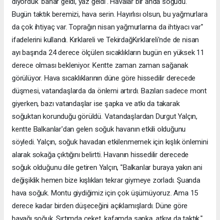
diyorduk 'bahar geldi, yaz geldi'. Havalar bir anda soğudu.
Bugün taktık beremizi, hava serin. Hayırlısı olsun, bu yağmurlara
da çok ihtiyaç var. Toprağın nisan yağmurlarına da ihtiyacı var"
ifadelerini kullandı. Kırklareli ve TekirdağKırklareli'nde de nisan
ayı başında 24 derece ölçülen sıcaklıkların bugün en yüksek 11
derece olması bekleniyor. Kentte zaman zaman sağanak
görülüyor. Hava sıcaklıklarının düne göre hissedilir derecede
düşmesi, vatandaşlarda da önlemi artırdı. Bazıları sadece mont
giyerken, bazı vatandaşlar ise şapka ve atkı da takarak
soğuktan korunduğu görüldü. Vatandaşlardan Durgut Yalçın,
kentte Balkanlar'dan gelen soğuk havanın etkili olduğunu
söyledi. Yalçın, soğuk havadan etkilenmemek için kışlık önlemini
alarak sokağa çıktığını belirtti. Havanın hissedilir derecede
soğuk olduğunu dile getiren Yalçın, "Balkanlar buraya yakın ani
değişiklik hemen bize kışlıkları tekrar giymeye zorladı. Şuanda
hava soğuk. Montu giydiğimiz için çok üşümüyoruz. Ama 15
derece kadar birden düşeceğini açıklamışlardı. Düne göre
bayağı soğuk. Sırtımda ceket, kafamda şapka, atkıyı da taktık."