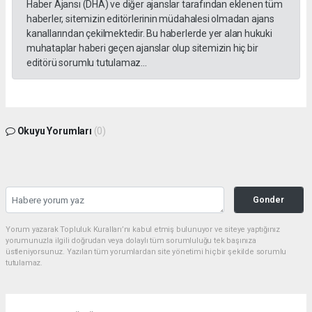
Haber Ajansı (DHA) ve diğer ajanslar tarafından eklenen tüm
haberler, sitemizin editörlerinin müdahalesi olmadan ajans
kanallarından çekilmektedir. Bu haberlerde yer alan hukuki
muhataplar haberi geçen ajanslar olup sitemizin hiç bir
editörü sorumlu tutulamaz...
Okuyu Yorumları
(0)
Gonder
Yorum yazarak Topluluk Kuralları’nı kabul etmiş bulunuyor ve siteye yaptığınız
yorumunuzla ilgili doğrudan veya dolaylı tüm sorumluluğu tek başınıza
üstleniyorsunuz. Yazılan tüm yorumlardan site yönetimi hiçbir şekilde sorumlu
tutulamaz.