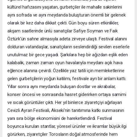
kültürel hafızasını yaşatan, gurbetçiler ile mahalle sakinlerini
aynı sofrada ve aynı meydanda buluşturan önemli bir gelenek
olarak bir kez daha dikkat çekti. Gün boyu süren etkinlikler,
akşam saatlerinde ünlü sanatçılar Safiye Soyman ve Faik
Öztürk'ün sahne almasıyla adeta zirveye ulaştı. Festival alanını
dolduran vatandaşlar, sanatçıların seslendirdiği sevilen eserlerle
unutulmaz bir gece yaşadı. Şarkılara hep bir ağızdan eşlik eden
kalabalık, zaman zaman oyun havalarıyla meydanı açık hava
eğlence alanına çevirdi. Özellikle yaz tatili için memleketlerine
gelen gurbetçilerin yoğun katılımı, festivale ayrı bir anlam kattı.
Yıllar sonra aynı meydanda buluşan dostlar ve akrabalar,
konser öncesi ve sonrasında hasret giderirken ortaya samimi
ve sıcak görüntüler çıktı. Her yıl binlerce ziyaretçiyi ağırlayan
Cevizli Ayran Festivali, Akseki'nin tanıtımına katkı sunmasının
yanı sıra bölge ekonomisini de hareketlendirdi. Festival
boyunca kurulan stantlar, yöresel ürünler ve ikramlar büyük ilgi
görürken, ziyaretçiler Torosların doğal atmosferinde hem