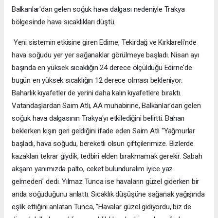
Balkanlar'dan gelen soğuk hava dalgası nedeniyle Trakya
bölgesinde hava sıcaklıkları düştü.
Yeni sistemin etkisine giren Edirne, Tekirdağ ve Kırklareli'nde
hava soğudu yer yer sağanaklar görülmeye başladı. Nisan ayı
başında en yüksek sıcaklığın 24 derece ölçüldüğü Edirne'de
bugün en yüksek sıcaklığın 12 derece olması bekleniyor.
Baharlık kıyafetler de yerini daha kalın kıyafetlere bıraktı.
Vatandaşlardan Saim Atlı, AA muhabirine, Balkanlar'dan gelen
soğuk hava dalgasının Trakya'yı etkilediğini belirtti. Baharı
beklerken kışın geri geldiğini ifade eden Saim Atlı "Yağmurlar
başladı, hava soğudu, bereketli olsun çiftçilerimize. Bizlerde
kazakları tekrar giydik, tedbiri elden bırakmamak gerekir. Sabah
akşam yanımızda palto, ceket bulunduralım iyice yaz
gelmeden" dedi. Yılmaz Tunca ise havaların güzel giderken bir
anda soğuduğunu anlattı. Sıcaklık düşüşüne sağanak yağışında
eşlik ettiğini anlatan Tunca, "Havalar güzel gidiyordu, biz de