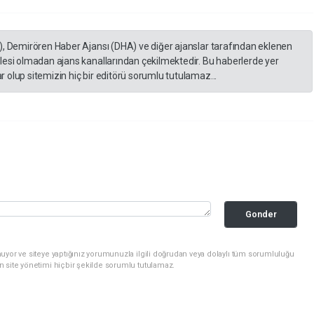
), Demirören Haber Ajansı (DHA) ve diğer ajanslar tarafından eklenen
lesi olmadan ajans kanallarından çekilmektedir. Bu haberlerde yer
 olup sitemizin hiç bir editörü sorumlu tutulamaz...
Gonder
uyor ve siteye yaptığınız yorumunuzla ilgili doğrudan veya dolaylı tüm sorumluluğu
n site yönetimi hiçbir şekilde sorumlu tutulamaz.