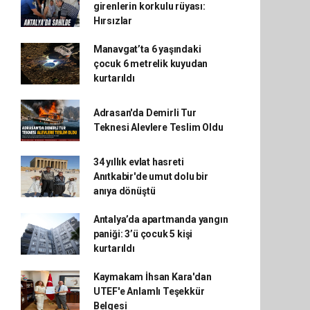
girenlerin korkulu rüyası:
Hırsızlar
Manavgat’ta 6 yaşındaki
çocuk 6 metrelik kuyudan
kurtarıldı
Adrasan'da Demirli Tur
Teknesi Alevlere Teslim Oldu
34 yıllık evlat hasreti
Anıtkabir'de umut dolu bir
anıya dönüştü
Antalya’da apartmanda yangın
paniği: 3’ü çocuk 5 kişi
kurtarıldı
Kaymakam İhsan Kara'dan
UTEF'e Anlamlı Teşekkür
Belgesi