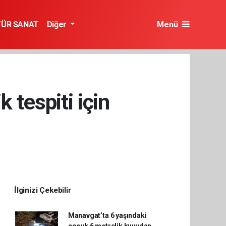
TÜR SANAT
Diğer
Menü
 tespiti için
İlginizi Çekebilir
Manavgat’ta 6 yaşındaki