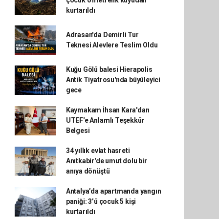
çocuk 6 metrelik kuyudan
kurtarıldı
Adrasan'da Demirli Tur
Teknesi Alevlere Teslim Oldu
Kuğu Gölü balesi Hierapolis
Antik Tiyatrosu'nda büyüleyici
gece
Kaymakam İhsan Kara'dan
UTEF'e Anlamlı Teşekkür
Belgesi
34 yıllık evlat hasreti
Anıtkabir'de umut dolu bir
anıya dönüştü
Antalya’da apartmanda yangın
paniği: 3’ü çocuk 5 kişi
kurtarıldı