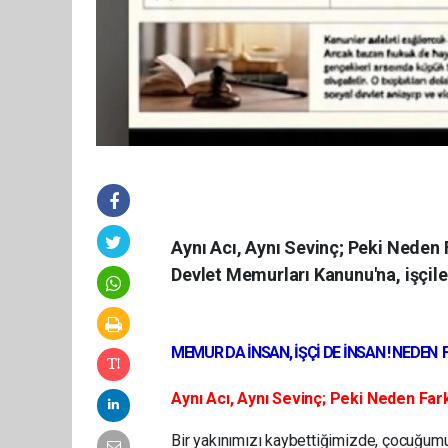
Aynı Acı, Aynı Sevinç; Peki Neden 
Devlet Memurları Kanunu'na, işçiler
MEMUR DA İNSAN, İŞÇİ DE İNSAN ! NEDEN 
Aynı Acı, Aynı Sevinç; Peki Neden Farkl
Bir yakınımızı kaybettiğimizde, çocuğumu