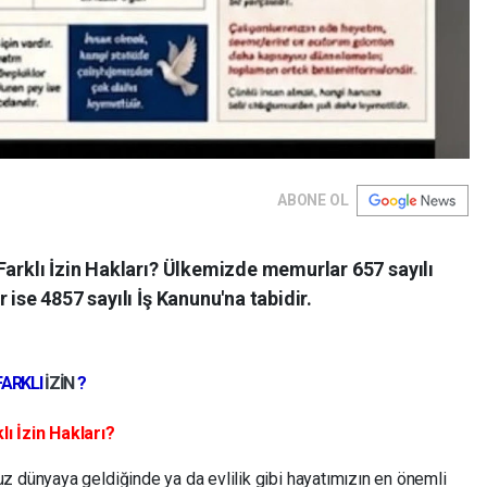
ABONE OL
Farklı İzin Hakları? Ülkemizde memurlar 657 sayılı
 ise 4857 sayılı İş Kanunu'na tabidir.
FARKLI
İZİN
?
ı İzin Hakları?
z dünyaya geldiğinde ya da evlilik gibi hayatımızın en önemli