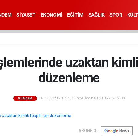
NDEM
SİYASET
EKONOMİ
EĞİTİM
SAĞLIK
SPOR
KÜL
şlemlerinde uzaktan kimlik
düzenleme
04.11.2023 - 11:12, Güncelleme: 01.01.1970 - 02:00
GÜNDEM
ABONE OL