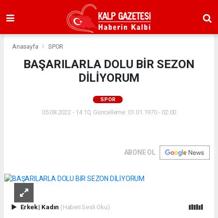
Anasayfa
SPOR
BAŞARILARLA DOLU BİR SEZON
DİLİYORUM
SPOR
05.08.2022 - 14:10, Güncelleme: 01.01.1970 - 02:00
ABONE OL
Erkek
|
Kadın
(Haberi Sesli Oku)