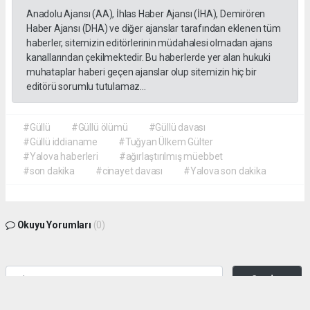
Anadolu Ajansı (AA), İhlas Haber Ajansı (İHA), Demirören
Haber Ajansı (DHA) ve diğer ajanslar tarafından eklenen tüm
haberler, sitemizin editörlerinin müdahalesi olmadan ajans
kanallarından çekilmektedir. Bu haberlerde yer alan hukuki
muhataplar haberi geçen ajanslar olup sitemizin hiç bir
editörü sorumlu tutulamaz...
#Güllü
#Güllü ölümü
#Güllü davası
#Güllü iddianame
#Tuğyan Ülkem Gülter
#Yalova haberleri
#ağırlaştırılmış müebbet
#son dakika
#cinayet davası
#Yalova son dakika
Okuyu Yorumları
(0)
Gonder
Yorum yazarak Topluluk Kuralları’nı kabul etmiş bulunuyor ve siteye yaptığınız