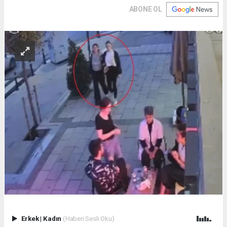
ABONE OL
Erkek
|
Kadın
(Haberi Sesli Oku)