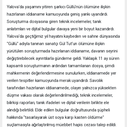
Yalova'da yaşamını yitiren şarkıcı Güllü'nün ölümüne ilişkin
hazırlanan iddianame kamuoyunda geniş yankı uyandırdı.
Soruşturma dosyasına giren teknik incelemeler, tanık
anlatımları ve dijital bulgular davaya yeni bir boyut kazandırdı.
Yalova'da geçtiğimiz yıl hayatını kaybeden ve sahne dünyasında
"Güllü" adıyla tanınan sanatçı Gül Tut'un ölümüne ilişkin
yürütülen soruşturmada hazırlanan iddianame, davanın seyrini
değiştirebilecek ayrıntılarla gündeme geldi. Yaklaşık 11 ay süren
kapsamlı soruşturmanın ardından tamamlanan dosya, şimdi
mahkemenin değerlendirmesine sunulurken, iddianamede yer
verilen tespitler kamuoyunda merak uyandırdı. Savcılık
tarafından hazırlanan iddianamede, olayın yalnızca yüksekten
düşme vakası olarak değerlendirilmediği, teknik incelemeler,
bilirkişi raporları, tanık ifadeleri ve dijital verilerin birlikte ele
alındığı belirtildi. Elde edilen bulgular doğrultusunda şüpheli
hakkında "tasarlayarak üst soya karşı kasten öldürme"
suçlamasıyla ağırlaştırılmış müebbet hapis cezası talep edildi.