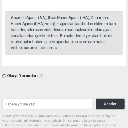
Anadolu Ajansı (AA), İhlas Haber Ajansı (İHA), Demirören
Haber Ajansı (DHA) ve diğer ajanslar tarafından eklenen tüm
haberler, sitemizin editörlerinin müdahalesi olmadan ajans
kanallarından çekilmektedir. Bu haberlerde yer alan hukuki
muhataplar haberi geçen ajanslar olup sitemizin hiç bir
editörü sorumlu tutulamaz...
Okuyu Yorumları
(0)
Gonder
Yorum yazarak Topluluk Kuralları’nı kabul etmiş bulunuyor ve siteye yaptığınız
yorumunuzla ilgili doğrudan veya dolaylı tüm sorumluluğu tek başınıza
üstleniyorsunuz. Yazılan tüm yorumlardan site yönetimi hiçbir şekilde sorumlu