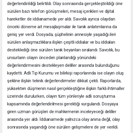
değerlendirildiği belirtildi. Olay sonrasında gerçekleştirildiği öne
sürülen bazı telefon görüşmeleri, mesaj içerikleri ve dijital
hareketler de iddianamede yer aldı. Savcılık ayrıca olaydan
önceki döneme ait mesajlaşmalar ile tanık anlatımlarına da
geniş yer verdi. Dosyada, şüphelinin annesiyle yaşadığı ileri
sürülen anlaşmazlıklara ilişkin çeşitli iddialar ve bu iddiaları
desteklediği öne sürülen tanık beyanları sıralandı. Savcılık, bu
unsurların olayın önceden planlandığı yönündeki
değerlendirmesini destekleyen deliller arasında bulunduğunu
kaydetti. Adli Tıp Kurumu ve bilirkişi raporlarında ise olayın oluş
şekline ilişkin teknik değerlendirmeler dikkat çekti. Raporlarda,
yüksekten düşmenin nasıl gerçekleştiğine ilişkin farklı ihtimaller
üzerinde durulurken, olayın tüm yönleriyle adli soruşturma
kapsamında değerlendirilmesi gerektiği vurgulandı. Dosyaya
giren uzman görüşleri de mahkemenin inceleyeceği deliller
arasında yer aldı. İddianamede yalnızca olay anına değil, olay
sonrasında yaşandığı öne sürülen gelişmelere de yer verildi.