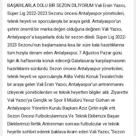
BAŞARILARLA DOLU BİR SEZON DİLİYORUM Vali Ersin Yazıcı,
Süper Lig 2022-2023 Sezonu öncesi Antalyaspor yöneticileri,
teknik heyeti ve sporcularıyla bir araya geldi. Antalyaspor’un
şehrin önemli bir marka değeri olduğuna değinen Vali Yazıcı,
Antalyaspor’a başarılarla dolu bir sezon diledi. Süper Lig 2022-
2023 Sezonu’nun başlamasına kısa bir süre kala hazırlıklarına
tüm hızıyla devam eden Antalyaspor, 7 Ağustos Pazar günü
ligin ilk haftasında konuk edeceği Galatasaray karşılaşmasının
hazırlıklarını sürdürdü. Sezon öncesi Antalyaspor yöneticileri,
teknik heyeti ve sporcularıyla Atilla Vehbi Konuk Tesisleri'nde
bir araya gelen Vali Ersin Yazıcı, Antalyaspor’un antrenmanını
izleyerek yöneticilerden ve teknik heyetten bilgiler aldı. Ziyarette
Vali Yazıcı’ya Gençlik ve Spor İl Müdürü Yavuz Gürhan ve
Antalyaspor Yönetim Kurulu Başkanı Aziz Çetin eşlik etti.
Sezon Öncesi Futbolcularımıza Ve Teknik Ekibimize Başarı
Dileklerimizi İlettik Antrenman sonrası futbolcular ve teknik
heyetle sohbet ederek baklava ikram eden Vali Yazıcı; “Sezon