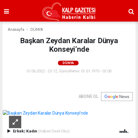
Anasayfa
DÜNYA
Başkan Zeydan Karalar Dünya
Konseyi’nde
DÜNYA
01.06.2022 - 23:12, Güncelleme: 01.01.1970 - 02:00
ABONE OL
Erkek
|
Kadın
(Haberi Sesli Oku)