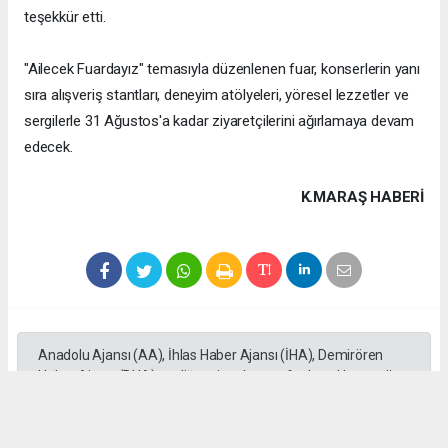
teşekkür etti.
"Ailecek Fuardayız" temasıyla düzenlenen fuar, konserlerin yanı
sıra alışveriş stantları, deneyim atölyeleri, yöresel lezzetler ve
sergilerle 31 Ağustos'a kadar ziyaretçilerini ağırlamaya devam
edecek.
K.MARAŞ HABERİ
Anadolu Ajansı (AA), İhlas Haber Ajansı (İHA), Demirören
Haber Ajansı (DHA) ve diğer ajanslar tarafından eklenen tüm
haberler, sitemizin editörlerinin müdahalesi olmadan ajans
kanallarından çekilmektedir. Bu haberlerde yer alan hukuki
muhataplar haberi geçen ajanslar olup sitemizin hiç bir