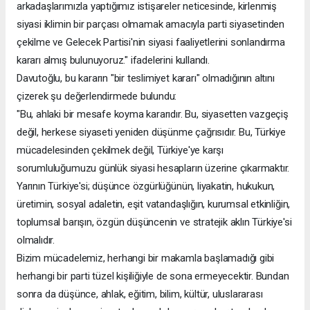
arkadaşlarımızla yaptığımız istişareler neticesinde, kirlenmiş
siyasi iklimin bir parçası olmamak amacıyla parti siyasetinden
çekilme ve Gelecek Partisi'nin siyasi faaliyetlerini sonlandırma
kararı almış bulunuyoruz." ifadelerini kullandı.
Davutoğlu, bu kararın "bir teslimiyet kararı" olmadığının altını
çizerek şu değerlendirmede bulundu:
"Bu, ahlaki bir mesafe koyma kararıdır. Bu, siyasetten vazgeçiş
değil, herkese siyaseti yeniden düşünme çağrısıdır. Bu, Türkiye
mücadelesinden çekilmek değil, Türkiye'ye karşı
sorumluluğumuzu günlük siyasi hesapların üzerine çıkarmaktır.
Yarının Türkiye'si; düşünce özgürlüğünün, liyakatin, hukukun,
üretimin, sosyal adaletin, eşit vatandaşlığın, kurumsal etkinliğin,
toplumsal barışın, özgün düşüncenin ve stratejik aklın Türkiye'si
olmalıdır.
Bizim mücadelemiz, herhangi bir makamla başlamadığı gibi
herhangi bir parti tüzel kişiliğiyle de sona ermeyecektir. Bundan
sonra da düşünce, ahlak, eğitim, bilim, kültür, uluslararası