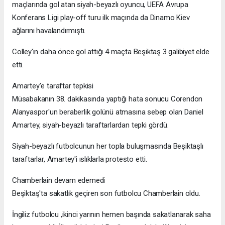
maçlarında gol atan siyah-beyazlı oyuncu, UEFA Avrupa
Konferans Ligi play-off turu ilk maçında da Dinamo Kiev
ağlarını havalandırmıştı.
Colley'in daha önce gol attığı 4 maçta Beşiktaş 3 galibiyet elde
etti.
Amartey'e taraftar tepkisi
Müsabakanın 38. dakikasında yaptığı hata sonucu Corendon
Alanyaspor'un beraberlik golünü atmasına sebep olan Daniel
Amartey, siyah-beyazlı taraftarlardan tepki gördü.
Siyah-beyazlı futbolcunun her topla buluşmasında Beşiktaşlı
taraftarlar, Amartey'i ıslıklarla protesto etti.
Chamberlain devam edemedi
Beşiktaş'ta sakatlık geçiren son futbolcu Chamberlain oldu.
İngiliz futbolcu ,ikinci yarının hemen başında sakatlanarak saha