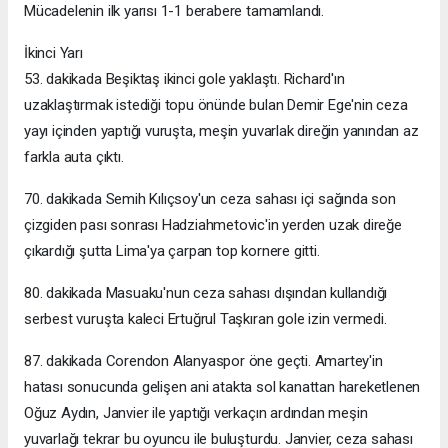
Mücadelenin ilk yarısı 1-1 berabere tamamlandı.
İkinci Yarı
53. dakikada Beşiktaş ikinci gole yaklaştı. Richard'ın
uzaklaştırmak istediği topu önünde bulan Demir Ege'nin ceza
yayı içinden yaptığı vuruşta, meşin yuvarlak direğin yanından az
farkla auta çıktı.
70. dakikada Semih Kılıçsoy'un ceza sahası içi sağında son
çizgiden pası sonrası Hadziahmetovic'in yerden uzak direğe
çıkardığı şutta Lima'ya çarpan top kornere gitti.
80. dakikada Masuaku'nun ceza sahası dışından kullandığı
serbest vuruşta kaleci Ertuğrul Taşkıran gole izin vermedi.
87. dakikada Corendon Alanyaspor öne geçti. Amartey'in
hatası sonucunda gelişen ani atakta sol kanattan hareketlenen
Oğuz Aydın, Janvier ile yaptığı verkaçın ardından meşin
yuvarlağı tekrar bu oyuncu ile buluşturdu. Janvier, ceza sahası