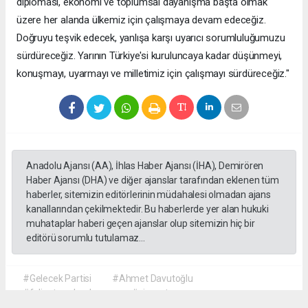
diplomasi, ekonomi ve toplumsal dayanışma başta olmak
üzere her alanda ülkemiz için çalışmaya devam edeceğiz.
Doğruyu teşvik edecek, yanlışa karşı uyarıcı sorumluluğumuzu
sürdüreceğiz. Yarının Türkiye'si kuruluncaya kadar düşünmeyi,
konuşmayı, uyarmayı ve milletimiz için çalışmayı sürdüreceğiz."
Anadolu Ajansı (AA), İhlas Haber Ajansı (İHA), Demirören
Haber Ajansı (DHA) ve diğer ajanslar tarafından eklenen tüm
haberler, sitemizin editörlerinin müdahalesi olmadan ajans
kanallarından çekilmektedir. Bu haberlerde yer alan hukuki
muhataplar haberi geçen ajanslar olup sitemizin hiç bir
editörü sorumlu tutulamaz...
#Gelecek Partisi
#Ahmet Davutoğlu
#faliyet sonlandırma
#siyaset