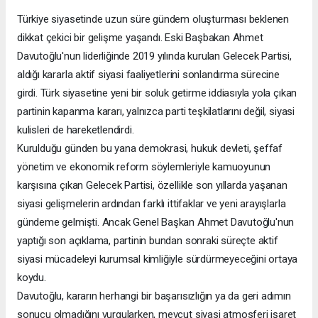
Türkiye siyasetinde uzun süre gündem oluşturması beklenen
dikkat çekici bir gelişme yaşandı. Eski Başbakan Ahmet
Davutoğlu'nun liderliğinde 2019 yılında kurulan Gelecek Partisi,
aldığı kararla aktif siyasi faaliyetlerini sonlandırma sürecine
girdi. Türk siyasetine yeni bir soluk getirme iddiasıyla yola çıkan
partinin kapanma kararı, yalnızca parti teşkilatlarını değil, siyasi
kulisleri de hareketlendirdi.
Kurulduğu günden bu yana demokrasi, hukuk devleti, şeffaf
yönetim ve ekonomik reform söylemleriyle kamuoyunun
karşısına çıkan Gelecek Partisi, özellikle son yıllarda yaşanan
siyasi gelişmelerin ardından farklı ittifaklar ve yeni arayışlarla
gündeme gelmişti. Ancak Genel Başkan Ahmet Davutoğlu'nun
yaptığı son açıklama, partinin bundan sonraki süreçte aktif
siyasi mücadeleyi kurumsal kimliğiyle sürdürmeyeceğini ortaya
koydu.
Davutoğlu, kararın herhangi bir başarısızlığın ya da geri adımın
sonucu olmadığını vurgularken, mevcut siyasi atmosferi işaret