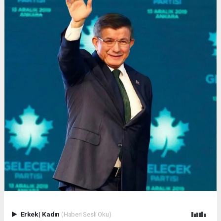
Erkek
|
Kadın
(Haberi Sesli Oku)