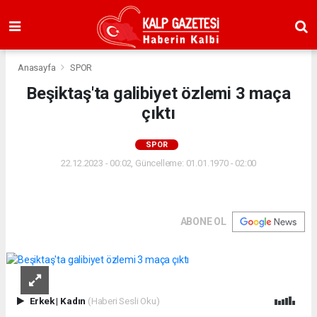
Anasayfa
SPOR
Beşiktaş'ta galibiyet özlemi 3 maça
çıktı
SPOR
22.12.2023 - 00:02, Güncelleme: 01.01.1970 - 02:00
ABONE OL
Erkek
|
Kadın
(Haberi Sesli Oku)