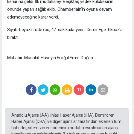
kenarına geldi. İlk müdahaleyi Beşiktaş yedek kulübesinin
önünde yapan sağlık ekibi, Chamberlain'in oyuna devam
edemeyeceğine karar verdi.
Siyah-beyazlı futbolcu, 47. dakikada yerini Demir Ege Tıknaz'a
bıraktı.
Muhabir: Mücahit Hüseyin Eroğul,Emre Doğan
Anadolu Ajansı (AA), İhlas Haber Ajansı (İHA), Demirören
Haber Ajansı (DHA) ve diğer ajanslar tarafından eklenen tüm
haberler, sitemizin editörlerinin müdahalesi olmadan ajans
kanallarından çekilmektedir. Bu haberlerde yer alan hukuki