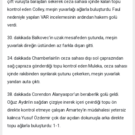
çift vuruşta barajdan sekerek ceza sahası içinde kalan topu
kontrol eden Colley, meşin yuvarlağı ağlarla buluşturdu. Faul
nedeniyle yapılan VAR incelemesinin ardından hakem golü
verdi.
30. dakikada Balkovec'in uzak mesafeden şutunda, meşin
yuvarlak direğin üstünden az farkla dışarı gitti.
34. dakikada Chamberlain'in ceza sahası dışı sol çaprazından
sağ çapraza gönderdiği topu kontrol eden Muleka, ceza sahası
içinde rakibinden sıyrılarak şutunu çekerken, meşin yuvarlak
yandan auta çıktı.
38. dakikada Corendon Alanyaspor'un beraberlik golü geldi.
Oğuz Aydın'ın sağdan çizgiye inerek içeri çevirdiği topu ön
direkte kontrol etmeye çalışan Amartey'in müdahalesi yetersiz
kalınca Yusuf Özdemir çok dar açıdan dokunuşla arka direkte
topu ağlarla buluşturdu: 1-1.