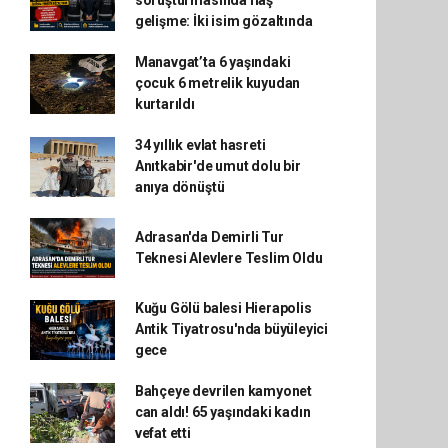
soruşturmasında flaş
gelişme: İki isim gözaltında
Manavgat’ta 6 yaşındaki
çocuk 6 metrelik kuyudan
kurtarıldı
34 yıllık evlat hasreti
Anıtkabir'de umut dolu bir
anıya dönüştü
Adrasan'da Demirli Tur
Teknesi Alevlere Teslim Oldu
Kuğu Gölü balesi Hierapolis
Antik Tiyatrosu'nda büyüleyici
gece
Bahçeye devrilen kamyonet
can aldı! 65 yaşındaki kadın
vefat etti