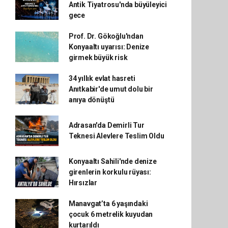
Antik Tiyatrosu'nda büyüleyici
gece
Prof. Dr. Gökoğlu'ndan
Konyaaltı uyarısı: Denize
girmek büyük risk
34 yıllık evlat hasreti
Anıtkabir'de umut dolu bir
anıya dönüştü
Adrasan'da Demirli Tur
Teknesi Alevlere Teslim Oldu
Konyaaltı Sahili'nde denize
girenlerin korkulu rüyası:
Hırsızlar
Manavgat’ta 6 yaşındaki
çocuk 6 metrelik kuyudan
kurtarıldı