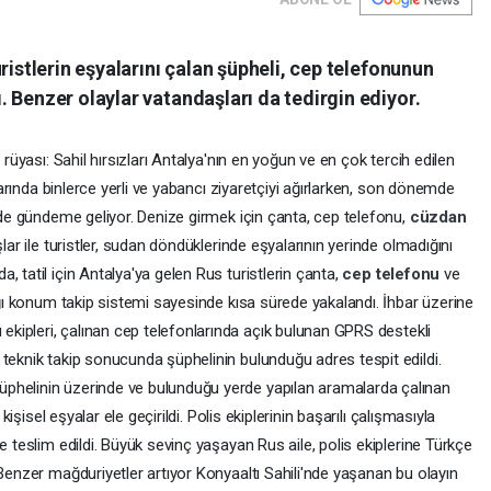
ristlerin eşyalarını çalan şüpheli, cep telefonunun
 Benzer olaylar vatandaşları da tedirgin ediyor.
 rüyası: Sahil hırsızları Antalya'nın en yoğun ve en çok tercih edilen
ylarında binlerce yerli ve yabancı ziyaretçiyi ağırlarken, son dönemde
e de gündeme geliyor. Denize girmek için çanta, cep telefonu,
cüzdan
lar ile turistler, sudan döndüklerinde eşyalarının yerinde olmadığını
 tatil için Antalya'ya gelen Rus turistlerin çanta,
cep telefonu
ve
dığı konum takip sistemi sayesinde kısa sürede yakalandı. İhbar üzerine
ekipleri, çalınan cep telefonlarında açık bulunan GPRS destekli
teknik takip sonucunda şüphelinin bulunduğu adres tespit edildi.
phelinin üzerinde ve bulunduğu yerde yapılan aramalarda çalınan
 kişisel eşyalar ele geçirildi. Polis ekiplerinin başarılı çalışmasıyla
e teslim edildi. Büyük sevinç yaşayan Rus aile, polis ekiplerine Türkçe
 Benzer mağduriyetler artıyor Konyaaltı Sahili'nde yaşanan bu olayın