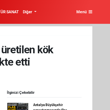
TÜR SANAT
Diğer
Menü
 üretilen kök
kte etti
İlginizi Çekebilir
Antalya Büyükşehir