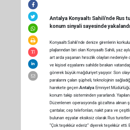
Antalya Konyaaltı Sahili'nde Rus tu
konum sinyali sayesinde yakalandı.
Konyaaltı Sahili'nde denize girenlerin korkulu
plajlarından biri olan Konyaaltı Sahili, yaz a
art arda yaşanan hırsızlık olayları nedeniyl
ve kişisel eşyalarını sahilde bırakan vatandaş
görerek büyük mağduriyet yaşıyor. Son olayda,
paralarını çalan şüpheli, teknolojinin sağla
harekete geçen
Antalya
Emniyet Müdürlüğü 
konum takip sisteminden yararlandı. Yapılan 
Düzenlenen operasyonda gözaltına alınan şü
çantalar, cep telefonları, nakit para ve çeşitli
bulunan eşyalar eksiksiz olarak Rus turistler
"Çok teşekkür ederiz" diyerek teşekkür etti.