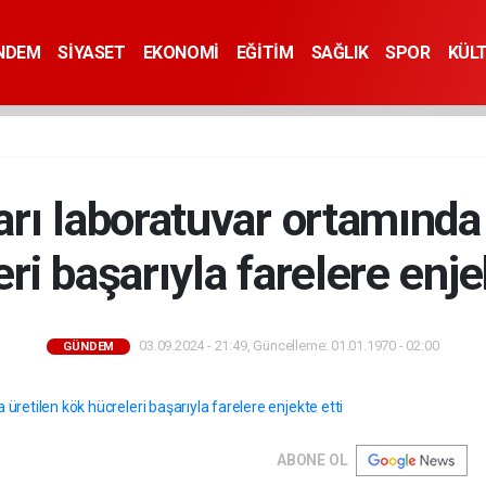
NDEM
SİYASET
EKONOMİ
EĞİTİM
SAĞLIK
SPOR
KÜL
arı laboratuvar ortamında
ri başarıyla farelere enje
03.09.2024 - 21:49, Güncelleme: 01.01.1970 - 02:00
GÜNDEM
ABONE OL