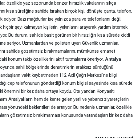
r, özellikle yaz sezonunda benzer hırsızlık vakalarının sıkça
rını kısa süreliğine sahilde bırakan birçok kişi, dönüşte çanta, telefon,
rk ediyor. Bazı mağdurlar ise yalnızca para ve telefonlarını değil,
k hiçbir şeyi kalmayan kişilerin, yakınlarını arayarak yardım istemek
iyor. Bu durum, sahilde basit görünen bir hırsızlığın kısa sürede ciddi
ne seriyor. Uzmanlardan ve polisten uyarı Güvenlik uzmanları,
larını sahilde gözetimsiz bırakmamalarını, mümkünse emanet
daki konum takip özelliklerini aktif tutmalarını öneriyor.
Antalya
oyunca sahil bölgelerinde denetimlerin aralıksız sürdüğünü
atandaşların vakit kaybetmeden 112 Acil Çağrı Merkezi'ne bilgi
aldığı cep telefonunun gönderdiği konum bilgisi sayesinde kısa sürede
ki önemini bir kez daha ortaya koydu. Öte yandan Konyaaltı
em Antalyalıların hem de kente gelen yerli ve yabancı ziyaretçilerin
ı yönündeki beklentileri de artırıyor. Bu nedenle uzmanlar, özellikle
şyaların gözetimsiz bırakılmaması konusunda vatandaşları bir kez daha