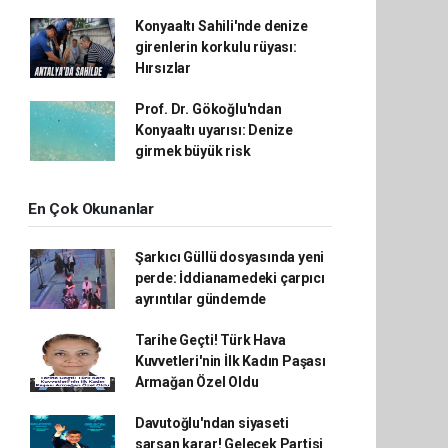
Konyaaltı Sahili'nde denize
girenlerin korkulu rüyası:
Hırsızlar
Prof. Dr. Gökoğlu'ndan
Konyaaltı uyarısı: Denize
girmek büyük risk
En Çok Okunanlar
Şarkıcı Güllü dosyasında yeni
perde: İddianamedeki çarpıcı
ayrıntılar gündemde
Tarihe Geçti! Türk Hava
Kuvvetleri'nin İlk Kadın Paşası
Armağan Özel Oldu
Davutoğlu'ndan siyaseti
sarsan karar! Gelecek Partisi