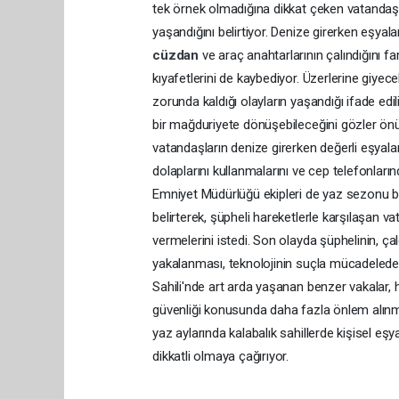
tek örnek olmadığına dikkat çeken vatandaşla
yaşandığını belirtiyor. Denize girerken eşyala
cüzdan
ve araç anahtarlarının çalındığını fa
kıyafetlerini de kaybediyor. Üzerlerine giyece
zorunda kaldığı olayların yaşandığı ifade edil
bir mağduriyete dönüşebileceğini gözler önü
vatandaşların denize girerken değerli eşya
dolaplarını kullanmalarını ve cep telefonların
Emniyet Müdürlüğü ekipleri de yaz sezonu b
belirterek, şüpheli hareketlerle karşılaşan v
vermelerini istedi. Son olayda şüphelinin, ç
yakalanması, teknolojinin suçla mücadelede
Sahili'nde art arda yaşanan benzer vakalar, h
güvenliği konusunda daha fazla önlem alınmas
yaz aylarında kalabalık sahillerde kişisel e
dikkatli olmaya çağırıyor.