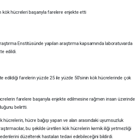
 kök hücreleri başarıyla farelere enjekte etti
Araştırma Enstitüsünde yapılan araştırma kapsamında laboratuvarda
e edildi.
e edildiği farelerin yüzde 25 ile yüzde 50'sinin kök hücrelerinde çok
ücrelerin farelere başarıyla enjekte edilmesine rağmen insan üzerinde
uğunu belirtti.
ök hücrelerin, hücre bağışı yapan ve alan arasındaki uyumsuzluk
raştırmacılar, bu şekilde üretilen kök hücrelerin kemik iliği yetmezliği
edenlerini düzelterek hastaları tedavi edebileceğini bildirdi.