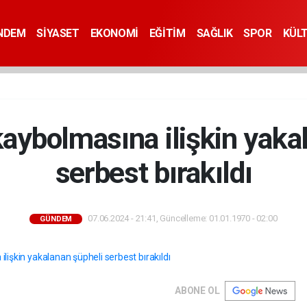
NDEM
SİYASET
EKONOMİ
EĞİTİM
SAĞLIK
SPOR
KÜL
kaybolmasına ilişkin yaka
serbest bırakıldı
07.06.2024 - 21:41, Güncelleme: 01.01.1970 - 02:00
GÜNDEM
ABONE OL