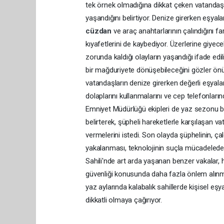
tek örnek olmadığına dikkat çeken vatandaşla
yaşandığını belirtiyor. Denize girerken eşyala
cüzdan
ve araç anahtarlarının çalındığını fa
kıyafetlerini de kaybediyor. Üzerlerine giyece
zorunda kaldığı olayların yaşandığı ifade edil
bir mağduriyete dönüşebileceğini gözler önü
vatandaşların denize girerken değerli eşya
dolaplarını kullanmalarını ve cep telefonların
Emniyet Müdürlüğü ekipleri de yaz sezonu b
belirterek, şüpheli hareketlerle karşılaşan v
vermelerini istedi. Son olayda şüphelinin, ç
yakalanması, teknolojinin suçla mücadelede
Sahili'nde art arda yaşanan benzer vakalar, h
güvenliği konusunda daha fazla önlem alınmas
yaz aylarında kalabalık sahillerde kişisel e
dikkatli olmaya çağırıyor.