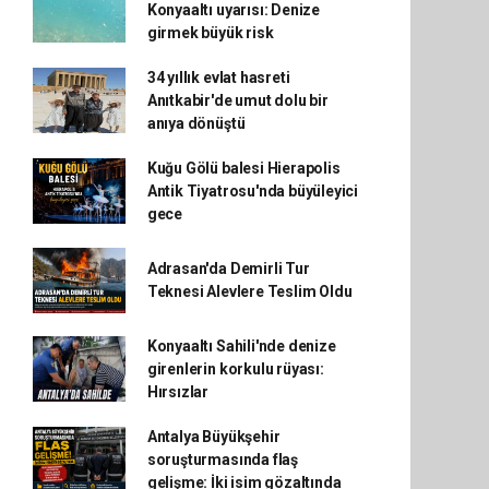
Konyaaltı uyarısı: Denize
girmek büyük risk
34 yıllık evlat hasreti
Anıtkabir'de umut dolu bir
anıya dönüştü
Kuğu Gölü balesi Hierapolis
Antik Tiyatrosu'nda büyüleyici
gece
Adrasan'da Demirli Tur
Teknesi Alevlere Teslim Oldu
Konyaaltı Sahili'nde denize
girenlerin korkulu rüyası:
Hırsızlar
Antalya Büyükşehir
soruşturmasında flaş
gelişme: İki isim gözaltında