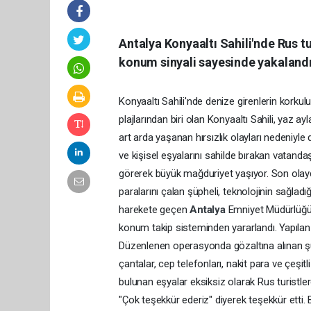
Antalya Konyaaltı Sahili'nde Rus tu
konum sinyali sayesinde yakalandı.
Konyaaltı Sahili'nde denize girenlerin korkulu
plajlarından biri olan Konyaaltı Sahili, yaz a
art arda yaşanan hırsızlık olayları nedeniyl
ve kişisel eşyalarını sahilde bırakan vatandaş
görerek büyük mağduriyet yaşıyor. Son olayda,
paralarını çalan şüpheli, teknolojinin sağla
harekete geçen
Antalya
Emniyet Müdürlüğü 
konum takip sisteminden yararlandı. Yapılan 
Düzenlenen operasyonda gözaltına alınan şü
çantalar, cep telefonları, nakit para ve çeşitli
bulunan eşyalar eksiksiz olarak Rus turistler
"Çok teşekkür ederiz" diyerek teşekkür etti.