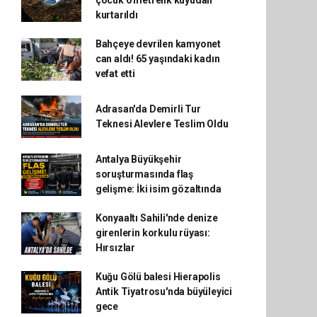
çocuk 6 metrelik kuyudan
kurtarıldı
Bahçeye devrilen kamyonet
can aldı! 65 yaşındaki kadın
vefat etti
Adrasan'da Demirli Tur
Teknesi Alevlere Teslim Oldu
Antalya Büyükşehir
soruşturmasında flaş
gelişme: İki isim gözaltında
Konyaaltı Sahili'nde denize
girenlerin korkulu rüyası:
Hırsızlar
Kuğu Gölü balesi Hierapolis
Antik Tiyatrosu'nda büyüleyici
gece