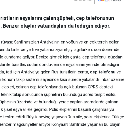
ristlerin eşyalarını çalan şüpheli, cep telefonunun
 Benzer olaylar vatandaşları da tedirgin ediyor.
 rüyası: Sahil hırsızları Antalya'nın en yoğun ve en çok tercih edilen
ylarında binlerce yerli ve yabancı ziyaretçiyi ağırlarken, son dönemde
e de gündeme geliyor. Denize girmek için çanta, cep telefonu,
cüzdan
lar ile turistler, sudan döndüklerinde eşyalarının yerinde olmadığını
 tatil için Antalya'ya gelen Rus turistlerin çanta,
cep telefonu
ve
dığı konum takip sistemi sayesinde kısa sürede yakalandı. İhbar üzerine
ekipleri, çalınan cep telefonlarında açık bulunan GPRS destekli
teknik takip sonucunda şüphelinin bulunduğu adres tespit edildi.
phelinin üzerinde ve bulunduğu yerde yapılan aramalarda çalınan
 kişisel eşyalar ele geçirildi. Polis ekiplerinin başarılı çalışmasıyla
e teslim edildi. Büyük sevinç yaşayan Rus aile, polis ekiplerine Türkçe
 Benzer mağduriyetler artıyor Konyaaltı Sahili'nde yaşanan bu olayın