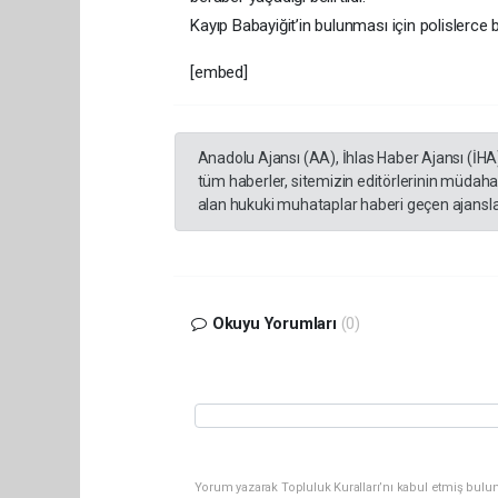
Kayıp Babayiğit’in bulunması için polislerce 
[embed]
Anadolu Ajansı (AA), İhlas Haber Ajansı (İHA
tüm haberler, sitemizin editörlerinin müdaha
alan hukuki muhataplar haberi geçen ajanslar
Okuyu Yorumları
(0)
Yorum yazarak Topluluk Kuralları’nı kabul etmiş bulun