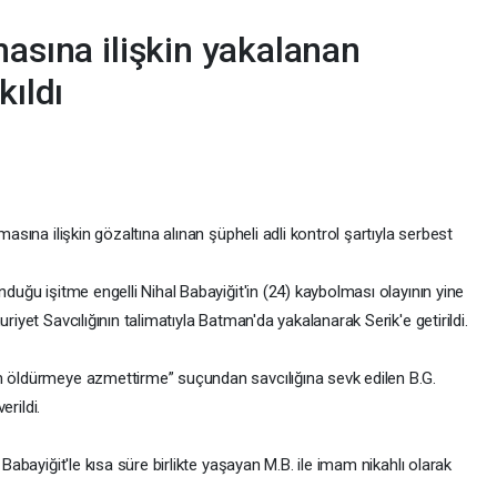
asına ilişkin yakalanan
kıldı
masına ilişkin gözaltına alınan şüpheli adli kontrol şartıyla serbest
nduğu işitme engelli Nihal Babayiğit'in (24) kaybolması olayının yine
riyet Savcılığının talimatıyla Batman'da yakalanarak Serik'e getirildi.
am öldürmeye azmettirme” suçundan savcılığına sevk edilen B.G.
erildi.
 Babayiğit'le kısa süre birlikte yaşayan M.B. ile imam nikahlı olarak