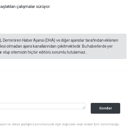
başlatılan çalışmalar sürüyor.
), Demirören Haber Ajansı (DHA) ve diğer ajanslar tarafından eklenen
lesi olmadan ajans kanallarından çekilmektedir. Bu haberlerde yer
 olup sitemizin hiç bir editörü sorumlu tutulamaz...
Gonder
uyor ve siteye yaptığınız yorumunuzla ilgili doğrudan veya dolaylı tüm sorumluluğu