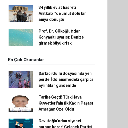
34 yıllık evlat hasreti
Anıtkabir'de umut dolu bir
anıya dönüştü
Prof. Dr. Gökoğlu'ndan
Konyaaltı uyarısı: Denize
girmek büyük risk
En Çok Okunanlar
Şarkıcı Güllü dosyasında yeni
perde: İddianamedeki çarpıcı
ayrıntılar gündemde
Tarihe Geçti! Türk Hava
Kuvvetleri'nin İlk Kadın Paşası
Armağan Özel Oldu
Davutoğlu'ndan siyaseti
sarsan karar! Gelecek Partisi