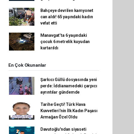
Bahçeye devrilen kamyonet
can aldı! 65 yaşındaki kadın
vefat etti
Manavgat’ta 6 yaşındaki
çocuk 6 metrelik kuyudan
kurtarıldı
En Çok Okunanlar
Şarkıcı Güllü dosyasında yeni
perde: İddianamedeki çarpıcı
ayrıntılar gündemde
Tarihe Geçti! Türk Hava
Kuvvetleri'nin İlk Kadın Paşası
Armağan Özel Oldu
Davutoğlu'ndan siyaseti