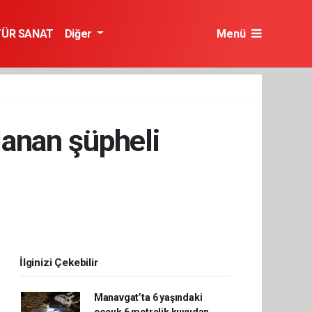
TÜR SANAT
Diğer
Menü
lanan şüpheli
İlginizi Çekebilir
Manavgat’ta 6 yaşındaki