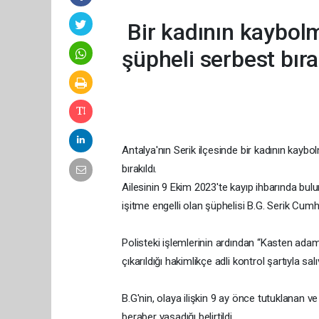
Bir kadının kaybolm
şüpheli serbest bıra
Antalya'nın Serik ilçesinde bir kadının kaybol
bırakıldı.
Ailesinin 9 Ekim 2023'te kayıp ihbarında bulu
işitme engelli olan şüphelisi B.G. Serik Cumhu
Polisteki işlemlerinin ardından “Kasten ad
çıkarıldığı hakimlikçe adli kontrol şartıyla salıv
B.G'nin, olaya ilişkin 9 ay önce tutuklanan ve
beraber yaşadığı belirtildi.