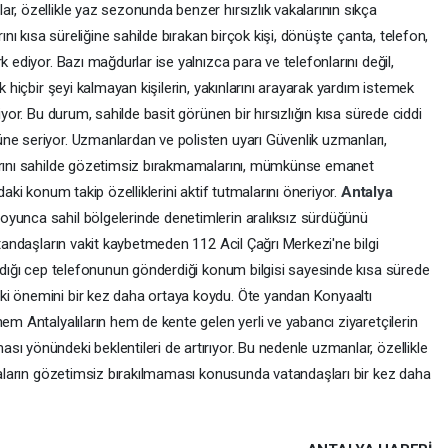
r, özellikle yaz sezonunda benzer hırsızlık vakalarının sıkça
rını kısa süreliğine sahilde bırakan birçok kişi, dönüşte çanta, telefon,
rk ediyor. Bazı mağdurlar ise yalnızca para ve telefonlarını değil,
k hiçbir şeyi kalmayan kişilerin, yakınlarını arayarak yardım istemek
iyor. Bu durum, sahilde basit görünen bir hırsızlığın kısa sürede ciddi
ne seriyor. Uzmanlardan ve polisten uyarı Güvenlik uzmanları,
larını sahilde gözetimsiz bırakmamalarını, mümkünse emanet
daki konum takip özelliklerini aktif tutmalarını öneriyor.
Antalya
oyunca sahil bölgelerinde denetimlerin aralıksız sürdüğünü
atandaşların vakit kaybetmeden 112 Acil Çağrı Merkezi'ne bilgi
aldığı cep telefonunun gönderdiği konum bilgisi sayesinde kısa sürede
ki önemini bir kez daha ortaya koydu. Öte yandan Konyaaltı
em Antalyalıların hem de kente gelen yerli ve yabancı ziyaretçilerin
ı yönündeki beklentileri de artırıyor. Bu nedenle uzmanlar, özellikle
şyaların gözetimsiz bırakılmaması konusunda vatandaşları bir kez daha