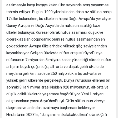
azalmasıyla karşı karşıya kalan ülke sayısında artış yaşanması
tahmin ediliyor. Bugün, 1990 yılındakinden daha az nüfusa sahip
17 ülke bulunurken, bu ülkelerin hepsi Doğu Avrupa'da yer alıyor.
Güney Avrupa ve Doğu Asya'da da nüfusun azaldığı bazı
ülkeler bulunuyor. Küresel olarak nüfus azalması, düşük ve
giderek azalan doğurganlık oranı ile nüfus azalmasından en
çok etkilenen Avrupa ülkelerindeki yüksek göç seviyelerinden
kaynaklanıyor. Gelişen ülkelerde nüfus artışı sürüyorDünya
nüfusunun 7 milyardan 8 milyara kadar yükseldiği sürede nüfus
artışının büyük çoğunluğu, alt-orta ve düşük gelirli ülkelerde
meydana gelirken, sadece 250 milyonluk artış üst-orta ve
yüksek gelirli ülkelerde gerçekleşti. Dünya nüfusuna eklenen bir
sonraki 8 ila 9 milyar arası kişiden 920 milyonunun, alt-orta ve
düşük gelirli ülkelerde yaşaması öngörülüyor. Yeni 1 milyarı
oluşturanların yarısı Asya'danBu yıl, Çin'in nüfusunun zirveye
ulaşması ve ardından azalmaya başlaması bekleniyor.
Hindistan'ın 2023'te, "dünyanın en kalabalık ülkesi" olarak Çin'i