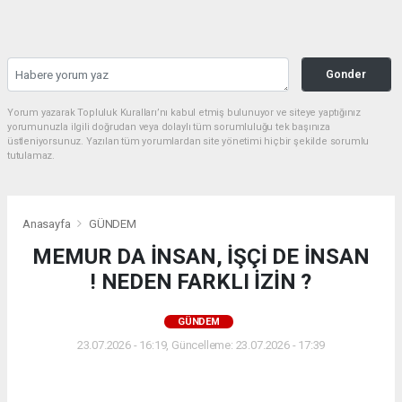
Gonder
Yorum yazarak Topluluk Kuralları’nı kabul etmiş bulunuyor ve siteye yaptığınız
yorumunuzla ilgili doğrudan veya dolaylı tüm sorumluluğu tek başınıza
üstleniyorsunuz. Yazılan tüm yorumlardan site yönetimi hiçbir şekilde sorumlu
tutulamaz.
Anasayfa
GÜNDEM
MEMUR DA İNSAN, İŞÇİ DE İNSAN
! NEDEN FARKLI İZİN ?
GÜNDEM
23.07.2026 - 16:19, Güncelleme: 23.07.2026 - 17:39