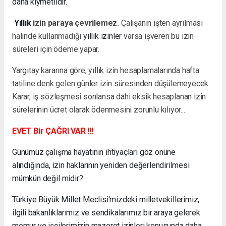
daha kıymetlidir.
Yıllık
izin paraya çevrilemez.
Çalışanın işten ayrılması
halinde kullanmadığı
yıllık izinler
varsa işveren bu izin
süreleri için ödeme yapar.
Yargıtay kararına göre, yıllık izin hesaplamalarında hafta
tatiline denk gelen günler izin süresinden düşülemeyecek.
Karar, iş sözleşmesi sonlansa dahi eksik hesaplanan izin
sürelerinin ücret olarak ödenmesini zorunlu kılıyor....
EVET Bir ÇAĞRI VAR !!!
Günümüz çalışma hayatının ihtiyaçları göz önüne
alındığında, izin haklarının yeniden değerlendirilmesi
mümkün değil midir?
Türkiye Büyük Millet Meclisi'mizdeki milletvekillerimiz,
ilgili bakanlıklarımız ve sendikalarımız bir araya gelerek
memur ve işçilerimizin mazeret izinleri konusunda daha