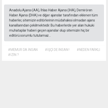
Anadolu Ajansı (AA), İhlas Haber Ajansı (İHA), Demirören
Haber Ajansı (DHA) ve diğer ajanslar tarafından eklenen tüm
haberler, sitemizin editörlerinin müdahalesi olmadan ajans
kanallarından çekilmektedir. Bu haberlerde yer alan hukuki
muhataplar haberi geçen ajanslar olup sitemizin hiç bir
editörü sorumlu tutulamaz...
#MEMUR DA İNSAN
#İŞÇİ DE İNSAN !
#NEDEN FARKLI
#İZİN ?
Dilber KÖSE
dilber@kalpgazetesi.com