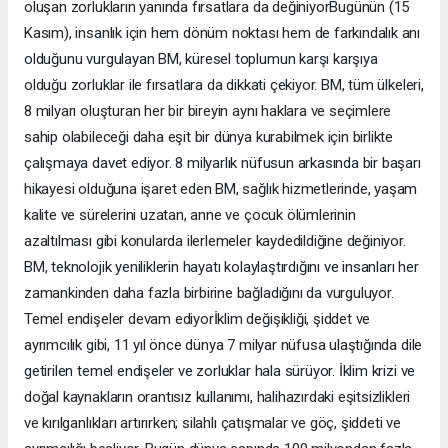
oluşan zorlukların yanında fırsatlara da değiniyorBugünün (15
Kasım), insanlık için hem dönüm noktası hem de farkındalık anı
olduğunu vurgulayan BM, küresel toplumun karşı karşıya
olduğu zorluklar ile fırsatlara da dikkati çekiyor. BM, tüm ülkeleri,
8 milyarı oluşturan her bir bireyin aynı haklara ve seçimlere
sahip olabileceği daha eşit bir dünya kurabilmek için birlikte
çalışmaya davet ediyor. 8 milyarlık nüfusun arkasında bir başarı
hikayesi olduğuna işaret eden BM, sağlık hizmetlerinde, yaşam
kalite ve sürelerini uzatan, anne ve çocuk ölümlerinin
azaltılması gibi konularda ilerlemeler kaydedildiğine değiniyor.
BM, teknolojik yeniliklerin hayatı kolaylaştırdığını ve insanları her
zamankinden daha fazla birbirine bağladığını da vurguluyor.
Temel endişeler devam ediyorİklim değişikliği, şiddet ve
ayrımcılık gibi, 11 yıl önce dünya 7 milyar nüfusa ulaştığında dile
getirilen temel endişeler ve zorluklar hala sürüyor. İklim krizi ve
doğal kaynakların orantısız kullanımı, halihazırdaki eşitsizlikleri
ve kırılganlıkları artırırken; silahlı çatışmalar ve göç, şiddeti ve