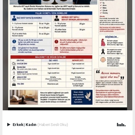
Erkek
|
Kadın
(Haberi Sesli Oku)