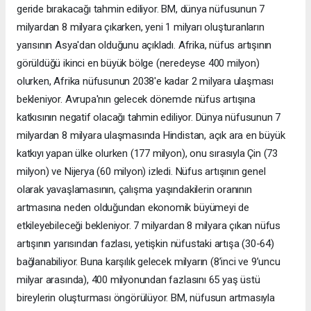
geride bırakacağı tahmin ediliyor. BM, dünya nüfusunun 7
milyardan 8 milyara çıkarken, yeni 1 milyarı oluşturanların
yarısının Asya'dan olduğunu açıkladı. Afrika, nüfus artışının
görüldüğü ikinci en büyük bölge (neredeyse 400 milyon)
olurken, Afrika nüfusunun 2038'e kadar 2 milyara ulaşması
bekleniyor. Avrupa'nın gelecek dönemde nüfus artışına
katkısının negatif olacağı tahmin ediliyor. Dünya nüfusunun 7
milyardan 8 milyara ulaşmasında Hindistan, açık ara en büyük
katkıyı yapan ülke olurken (177 milyon), onu sırasıyla Çin (73
milyon) ve Nijerya (60 milyon) izledi. Nüfus artışının genel
olarak yavaşlamasının, çalışma yaşındakilerin oranının
artmasına neden olduğundan ekonomik büyümeyi de
etkileyebileceği bekleniyor. 7 milyardan 8 milyara çıkan nüfus
artışının yarısından fazlası, yetişkin nüfustaki artışa (30-64)
bağlanabiliyor. Buna karşılık gelecek milyarın (8’inci ve 9’uncu
milyar arasında), 400 milyonundan fazlasını 65 yaş üstü
bireylerin oluşturması öngörülüyor. BM, nüfusun artmasıyla