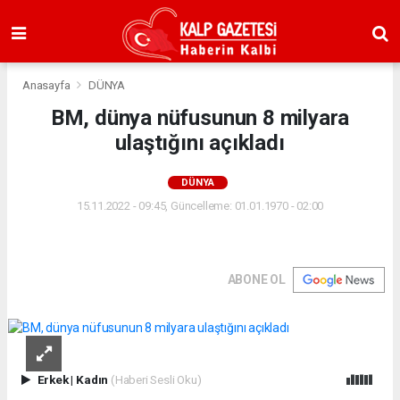
Anasayfa
DÜNYA
BM, dünya nüfusunun 8 milyara
ulaştığını açıkladı
DÜNYA
15.11.2022 - 09:45, Güncelleme: 01.01.1970 - 02:00
ABONE OL
Erkek
|
Kadın
(Haberi Sesli Oku)