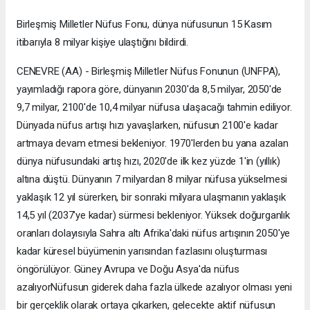
Birleşmiş Milletler Nüfus Fonu, dünya nüfusunun 15 Kasım
itibarıyla 8 milyar kişiye ulaştığını bildirdi.
CENEVRE (AA) - Birleşmiş Milletler Nüfus Fonunun (UNFPA),
yayımladığı rapora göre, dünyanın 2030'da 8,5 milyar, 2050'de
9,7 milyar, 2100'de 10,4 milyar nüfusa ulaşacağı tahmin ediliyor.
Dünyada nüfus artışı hızı yavaşlarken, nüfusun 2100'e kadar
artmaya devam etmesi bekleniyor. 1970'lerden bu yana azalan
dünya nüfusundaki artış hızı, 2020'de ilk kez yüzde 1'in (yıllık)
altına düştü. Dünyanın 7 milyardan 8 milyar nüfusa yükselmesi
yaklaşık 12 yıl sürerken, bir sonraki milyara ulaşmanın yaklaşık
14,5 yıl (2037'ye kadar) sürmesi bekleniyor. Yüksek doğurganlık
oranları dolayısıyla Sahra altı Afrika'daki nüfus artışının 2050'ye
kadar küresel büyümenin yarısından fazlasını oluşturması
öngörülüyor. Güney Avrupa ve Doğu Asya'da nüfus
azalıyorNüfusun giderek daha fazla ülkede azalıyor olması yeni
bir gerçeklik olarak ortaya çıkarken, gelecekte aktif nüfusun