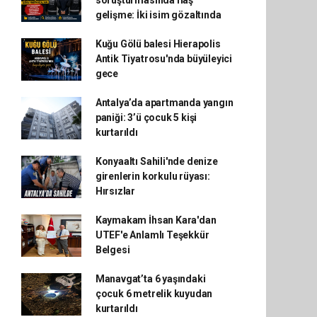
soruşturmasında flaş
gelişme: İki isim gözaltında
Kuğu Gölü balesi Hierapolis
Antik Tiyatrosu'nda büyüleyici
gece
Antalya’da apartmanda yangın
paniği: 3’ü çocuk 5 kişi
kurtarıldı
Konyaaltı Sahili'nde denize
girenlerin korkulu rüyası:
Hırsızlar
Kaymakam İhsan Kara'dan
UTEF'e Anlamlı Teşekkür
Belgesi
Manavgat’ta 6 yaşındaki
çocuk 6 metrelik kuyudan
kurtarıldı