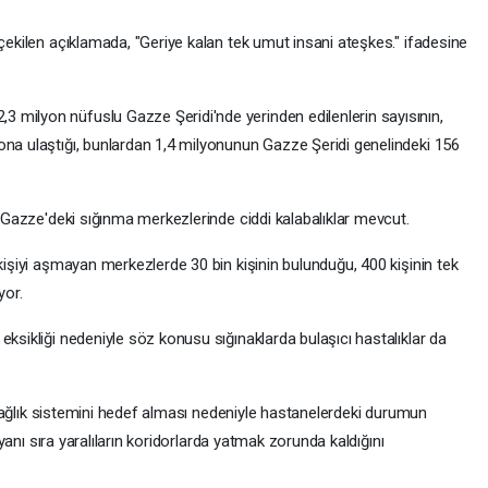
 çekilen açıklamada, "Geriye kalan tek umut insani ateşkes." ifadesine
 milyon nüfuslu Gazze Şeridi'nde yerinden edilenlerin sayısının,
ona ulaştığı, bunlardan 1,4 milyonunun Gazze Şeridi genelindeki 156
le Gazze'deki sığınma merkezlerinde ciddi kalabalıklar mevcut.
 kişiyi aşmayan merkezlerde 30 bin kişinin bulunduğu, 400 kişinin tek
yor.
eksikliği nedeniyle söz konusu sığınaklarda bulaşıcı hastalıklar da
in sağlık sistemini hedef alması nedeniyle hastanelerdeki durumun
n yanı sıra yaralıların koridorlarda yatmak zorunda kaldığını