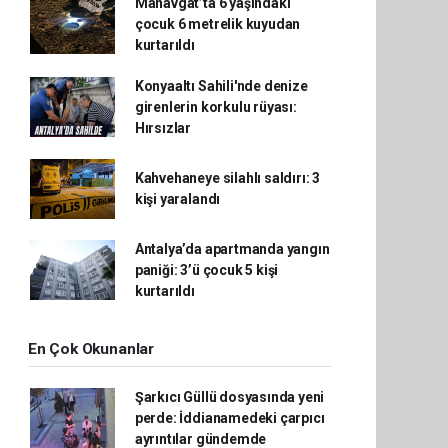
Manavgat’ta 6 yaşındaki
çocuk 6 metrelik kuyudan
kurtarıldı
Konyaaltı Sahili'nde denize
girenlerin korkulu rüyası:
Hırsızlar
Kahvehaneye silahlı saldırı: 3
kişi yaralandı
Antalya’da apartmanda yangın
paniği: 3’ü çocuk 5 kişi
kurtarıldı
En Çok Okunanlar
Şarkıcı Güllü dosyasında yeni
perde: İddianamedeki çarpıcı
ayrıntılar gündemde