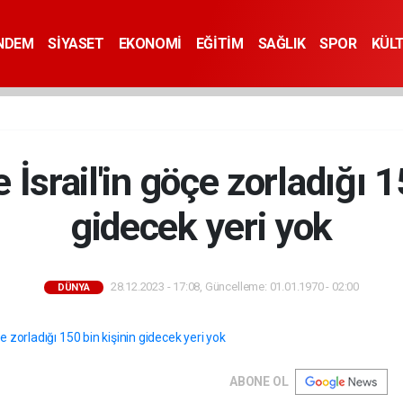
NDEM
SİYASET
EKONOMİ
EĞİTİM
SAĞLIK
SPOR
KÜL
İsrail'in göçe zorladığı 1
gidecek yeri yok
28.12.2023 - 17:08, Güncelleme: 01.01.1970 - 02:00
DÜNYA
ABONE OL