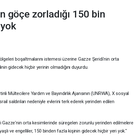
in göçe zorladığı 150 bin
 yok
ı bölgeleri boşaltmalarını istemesi üzerine Gazze Şeridi'nin orta
inin gidecek hiçbir yerinin olmadığını duyurdu.
stinli Mültecilere Yardım ve Bayındırlık Ajansının (UNRWA), X sosyal
l saldırıları nedeniyle evlerini terk ederek yerinden edilen
ri Gazze'nin orta kesimlerinde süregelen zorunlu yerinden edilmelere
şlı ve engelliler, 150 binden fazla kişinin gidecek hiçbir yeri yok."