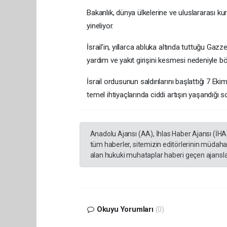
Bakanlık, dünya ülkelerine ve uluslararası k
yineliyor.
İsrail’in, yıllarca abluka altında tuttuğu Gazze
yardım ve yakıt girişini kesmesi nedeniyle böl
İsrail ordusunun saldırılarını başlattığı 7 Ek
temel ihtiyaçlarında ciddi artışın yaşandığı s
Anadolu Ajansı (AA), İhlas Haber Ajansı (İHA
tüm haberler, sitemizin editörlerinin müdaha
alan hukuki muhataplar haberi geçen ajanslar
Okuyu Yorumları
(0)