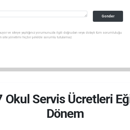
Gonder
uyor ve siteye yaptığınız yorumunuzla ilgili doğrudan veya dolaylı tüm sorumluluğu
n site yönetimi hiçbir şekilde sorumlu tutulamaz.
Okul Servis Ücretleri Eğ
Dönem