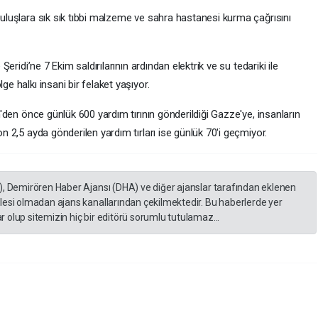
uruluşlara sık sık tıbbi malzeme ve sahra hastanesi kurma çağrısını
 Şeridi’ne 7 Ekim saldırılarının ardından elektrik ve su tedariki ile
ge halkı insani bir felaket yaşıyor.
im'den önce günlük 600 yardım tırının gönderildiği Gazze'ye, insanların
on 2,5 ayda gönderilen yardım tırları ise günlük 70'i geçmiyor.
), Demirören Haber Ajansı (DHA) ve diğer ajanslar tarafından eklenen
lesi olmadan ajans kanallarından çekilmektedir. Bu haberlerde yer
 olup sitemizin hiç bir editörü sorumlu tutulamaz...