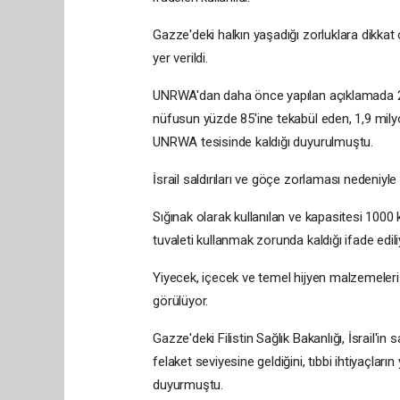
Gazze'deki halkın yaşadığı zorluklara dikkat
yer verildi.
UNRWA'dan daha önce yapılan açıklamada 2,3
nüfusun yüzde 85'ine tekabül eden, 1,9 mily
UNRWA tesisinde kaldığı duyurulmuştu.
İsrail saldırıları ve göçe zorlaması nedeniy
Sığınak olarak kullanılan ve kapasitesi 1000
tuvaleti kullanmak zorunda kaldığı ifade edili
Yiyecek, içecek ve temel hijyen malzemeleri 
görülüyor.
Gazze'deki Filistin Sağlık Bakanlığı, İsrail'
felaket seviyesine geldiğini, tıbbi ihtiyaçları
duyurmuştu.