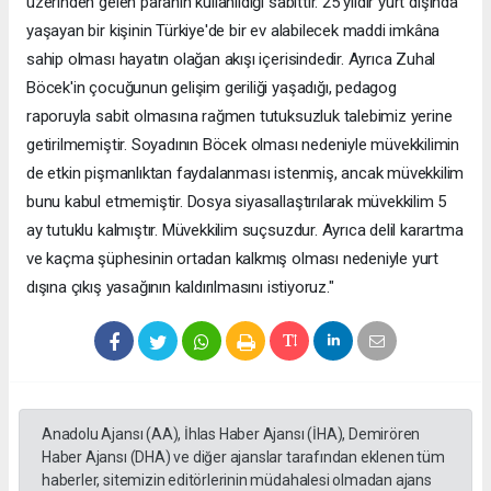
üzerinden gelen paranın kullanıldığı sabittir. 25 yıldır yurt dışında
yaşayan bir kişinin Türkiye'de bir ev alabilecek maddi imkâna
sahip olması hayatın olağan akışı içerisindedir. Ayrıca Zuhal
Böcek'in çocuğunun gelişim geriliği yaşadığı, pedagog
raporuyla sabit olmasına rağmen tutuksuzluk talebimiz yerine
getirilmemiştir. Soyadının Böcek olması nedeniyle müvekkilimin
de etkin pişmanlıktan faydalanması istenmiş, ancak müvekkilim
bunu kabul etmemiştir. Dosya siyasallaştırılarak müvekkilim 5
ay tutuklu kalmıştır. Müvekkilim suçsuzdur. Ayrıca delil karartma
ve kaçma şüphesinin ortadan kalkmış olması nedeniyle yurt
dışına çıkış yasağının kaldırılmasını istiyoruz."
Anadolu Ajansı (AA), İhlas Haber Ajansı (İHA), Demirören
Haber Ajansı (DHA) ve diğer ajanslar tarafından eklenen tüm
haberler, sitemizin editörlerinin müdahalesi olmadan ajans