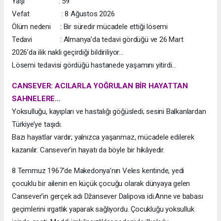
Yaşı : 59
Vefat : 8 Ağustos 2026
Ölüm nedeni : Bir süredir mücadele ettiği lösemi
Tedavi : Almanya’da tedavi gördüğü ve 26 Mart
2026’da ilik nakli geçirdiği bildiriliyor...
Lösemi tedavisi gördüğü hastanede yaşamını yitirdi...
CANSEVER: ACILARLA YOĞRULAN BİR HAYATTAN
SAHNELERE
…
Yoksulluğu, kayıpları ve hastalığı göğüsledi; sesini Balkanlardan
Türkiye’ye taşıdı.
Bazı hayatlar vardır; yalnızca yaşanmaz, mücadele edilerek
kazanılır. Cansever’in hayatı da böyle bir hikâyedir.
8 Temmuz 1967’de Makedonya’nın Veles kentinde, yedi
çocuklu bir ailenin en küçük çocuğu olarak dünyaya gelen
Cansever’in gerçek adı Džansever Dalipova idi.Anne ve babası
geçimlerini ırgatlık yaparak sağlıyordu. Çocukluğu yoksulluk