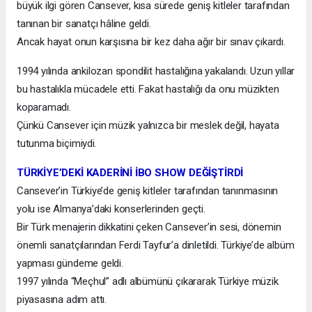
büyük ilgi gören Cansever, kısa sürede geniş kitleler tarafından
tanınan bir sanatçı hâline geldi.
Ancak hayat onun karşısına bir kez daha ağır bir sınav çıkardı.
1994 yılında ankilozan spondilit hastalığına yakalandı. Uzun yıllar
bu hastalıkla mücadele etti. Fakat hastalığı da onu müzikten
koparamadı.
Çünkü Cansever için müzik yalnızca bir meslek değil, hayata
tutunma biçimiydi.
TÜRKİYE’DEKİ KADERİNİ İBO SHOW DEĞİŞTİRDİ
Cansever’in Türkiye’de geniş kitleler tarafından tanınmasının
yolu ise Almanya’daki konserlerinden geçti.
Bir Türk menajerin dikkatini çeken Cansever’in sesi, dönemin
önemli sanatçılarından Ferdi Tayfur’a dinletildi. Türkiye’de albüm
yapması gündeme geldi.
1997 yılında “Meçhul” adlı albümünü çıkararak Türkiye müzik
piyasasına adım attı.