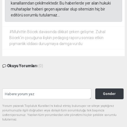
kanallarından çekilmektedir. Bu haberlerde yer alan hukuki
muhataplar haberi geçen ajanslar olup sitemizin hiç bir
editörü sorumlu tutulamaz...
#Muhittin Böcek davasında dikkat çeken gelişme. Zuhal
Böcek'in çocuğuna ilişkin pedagog raporu sonrası etkin
pişmanlık iddiası duruşmaya damga vurdu
Okuyu Yorumları
(0)
Gonder
Yorum yazarak Topluluk Kuralları’nı kabul etmiş bulunuyor ve siteye yaptığınız
yorumunuzla ilgili doğrudan veya dolaylı tüm sorumluluğu tek başınıza
üstleniyorsunuz. Yazılan tüm yorumlardan site yönetimi hiçbir şekilde sorumlu
tutulamaz.