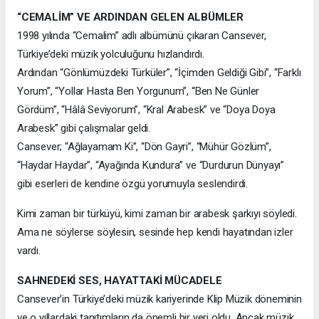
“CEMALİM” VE ARDINDAN GELEN ALBÜMLER
1998 yılında “Cemalim” adlı albümünü çıkaran Cansever,
Türkiye’deki müzik yolculuğunu hızlandırdı.
Ardından “Gönlümüzdeki Türküler”, “İçimden Geldiği Gibi”, “Farklı
Yorum”, “Yollar Hasta Ben Yorgunum”, “Ben Ne Günler
Gördüm”, “Hâlâ Seviyorum”, “Kral Arabesk” ve “Doya Doya
Arabesk” gibi çalışmalar geldi.
Cansever; “Ağlayamam Ki”, “Dön Gayri”, “Mühür Gözlüm”,
“Haydar Haydar”, “Ayağında Kundura” ve “Durdurun Dünyayı”
gibi eserleri de kendine özgü yorumuyla seslendirdi.
Kimi zaman bir türküyü, kimi zaman bir arabesk şarkıyı söyledi.
Ama ne söylerse söylesin, sesinde hep kendi hayatından izler
vardı.
SAHNEDEKİ SES, HAYATTAKİ MÜCADELE
Cansever’in Türkiye’deki müzik kariyerinde Klip Müzik döneminin
ve o yıllardaki tanıtımların da önemli bir yeri oldu. Ancak müzik