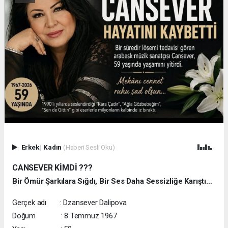
Erkek
|
Kadın
(Haberi Sesli Oku)
CANSEVER KİMDİ ???
Bir Ömür Şarkılara Sığdı, Bir Ses Daha Sessizliğe Karıştı…
Gerçek adı : Dzansever Dalipova
Doğum : 8 Temmuz 1967