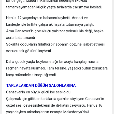
içinde geçti. Maddi imkânsızlıklar nedeniyle ilkokulu
tamamlayamadan küçük yaşta tarlalarda çalışmaya başladı.
Henüz 12 yaşındayken babasını kaybetti. Annesi ve
kardeşleriyle birlikte çalışarak hayata tutunmaya çalıştı.
Ama Cansever’in çocukluğu yalnızca yoksullukla değil, başka
acılarla da sınandı.
Sokakta çocukların fırlattığı bir sopanın gözüne isabet etmesi
sonucu tek gözünü kaybetti.
Daha çocuk yaşta böylesine ağır bir acıyla karşılaşmasına
rağmen hayata küsmedi. Tam tersine, yaşadığı bütün zorluklara
karşı mücadele etmeyi öğrendi.
TARLALARDAN DÜĞÜN SALONLARINA…
Cansever’in en büyük gücü ise sesi oldu.
Çalışmak için gittikleri tarlalarda şarkılar söyleyen Cansever’in
güzel sesi çevresindekilerin de dikkatini çekiyordu. Henüz 16
yaşındayken arkadaşlarının ısrarıyla Makedonya’daki