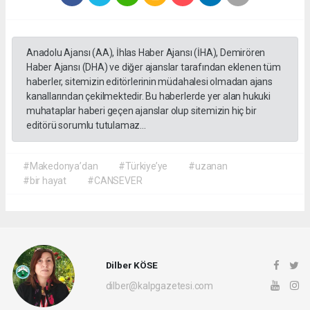
Anadolu Ajansı (AA), İhlas Haber Ajansı (İHA), Demirören
Haber Ajansı (DHA) ve diğer ajanslar tarafından eklenen tüm
haberler, sitemizin editörlerinin müdahalesi olmadan ajans
kanallarından çekilmektedir. Bu haberlerde yer alan hukuki
muhataplar haberi geçen ajanslar olup sitemizin hiç bir
editörü sorumlu tutulamaz...
#Makedonya’dan
#Türkiye’ye
#uzanan
#bir hayat
#CANSEVER
Dilber KÖSE
dilber@kalpgazetesi.com