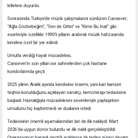
kitlelere duyurdu.
Sonrasında Türkiye’de müzik çalışmalarını sürdüren Cansever;
“Ağla Gözbebeğim”, “Sen de Gittin” ve “Kime Bu İnat” gibi
eserleriyle özellikle 1990’lı yılların arabesk müzik hafızasında
kendine özel bir yer edindi.
Umutla verdiği hayat mücadelesi,
Cansever’in son yılları ise sahnelerden çok hastane
koridorlarında geçti.
2025 yılının Aralık ayında kendisine lösemi, yani kan kanseri
teşhisi konulduğunu açıklayan sanatçı, kemoterapi tedavisine
başladı. Hastalığıyla mücadelesini sevenleriyle paylaşırken
umudunu hiç kaybetmedi ve dualarını istedi.
Tedavisinin önemli aşamalarından biri de ilik nakliydi. Mart
2026’da uygun donör bulundu ve ilik nakli gerçekleştirildi.
Operasyonun başarılı geçtiği açıklansa da tedavi süreci devam