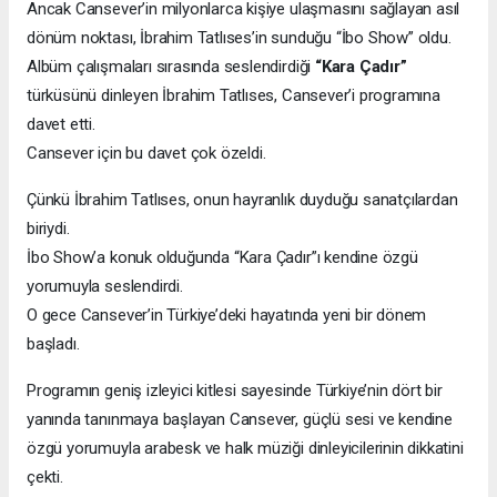
Ancak Cansever’in milyonlarca kişiye ulaşmasını sağlayan asıl
dönüm noktası, İbrahim Tatlıses’in sunduğu “İbo Show” oldu.
Albüm çalışmaları sırasında seslendirdiği
“Kara Çadır”
türküsünü dinleyen İbrahim Tatlıses, Cansever’i programına
davet etti.
Cansever için bu davet çok özeldi.
Çünkü İbrahim Tatlıses, onun hayranlık duyduğu sanatçılardan
biriydi.
İbo Show’a konuk olduğunda “Kara Çadır”ı kendine özgü
yorumuyla seslendirdi.
O gece Cansever’in Türkiye’deki hayatında yeni bir dönem
başladı.
Programın geniş izleyici kitlesi sayesinde Türkiye’nin dört bir
yanında tanınmaya başlayan Cansever, güçlü sesi ve kendine
özgü yorumuyla arabesk ve halk müziği dinleyicilerinin dikkatini
çekti.