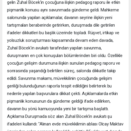
gelin Zuhal Böcek'in çocuğuna ilişkin pedagog raporu ile etkin
pişmanlık konusu aynı savunmada gündeme geldi. Mahkeme
salonunda yapılan açıklamalar, davanın seyrine ilişkin yeni
tartışmaları beraberinde getirirken, duruşmada dile getirilen
ifadeler dikkatleri bu başlık üzerinde topladı. Rüşvet, irtikap ve
yolsuzluk soruşturması kapsamında devam eden davada,
Zuhal Böcek'in avukatı tarafından yapılan savunma,
duruşmanın en çok konuşulan bölümlerinden biri oldu. Özellikle
çocuğun gelişim durumuna ilişkin sunulan pedagog raporu ve
sonrasında yaşandığı belirtilen süreç, salonda dikkatle takip
edildi. Savunma makamı, müvekkilinin çocuğunda gelişim
geriliği bulunduğunun raporla tespit edildiğini belirterek bu
nedenle yapılan başvurulara dikkat çekti. Açıklamalarda etkin
pişmanlık konusunun da gündeme geldiği ifade edilirken,
davanın bu yönü kamuoyunda yeni bir tartışma başlattı.
Açıklama Duruşmada söz alan Zuhal Böcek'in avukatı şu
ifadeleri kullandı: "Alınan evde müvekkilimin ablası Olcay Maktav