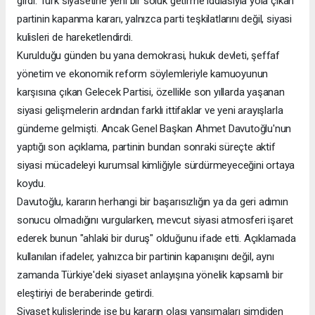
girdi. Türk siyasetine yeni bir soluk getirme iddiasıyla yola çıkan
partinin kapanma kararı, yalnızca parti teşkilatlarını değil, siyasi
kulisleri de hareketlendirdi.
Kurulduğu günden bu yana demokrasi, hukuk devleti, şeffaf
yönetim ve ekonomik reform söylemleriyle kamuoyunun
karşısına çıkan Gelecek Partisi, özellikle son yıllarda yaşanan
siyasi gelişmelerin ardından farklı ittifaklar ve yeni arayışlarla
gündeme gelmişti. Ancak Genel Başkan Ahmet Davutoğlu'nun
yaptığı son açıklama, partinin bundan sonraki süreçte aktif
siyasi mücadeleyi kurumsal kimliğiyle sürdürmeyeceğini ortaya
koydu.
Davutoğlu, kararın herhangi bir başarısızlığın ya da geri adımın
sonucu olmadığını vurgularken, mevcut siyasi atmosferi işaret
ederek bunun "ahlaki bir duruş" olduğunu ifade etti. Açıklamada
kullanılan ifadeler, yalnızca bir partinin kapanışını değil, aynı
zamanda Türkiye'deki siyaset anlayışına yönelik kapsamlı bir
eleştiriyi de beraberinde getirdi.
Siyaset kulislerinde ise bu kararın olası yansımaları şimdiden