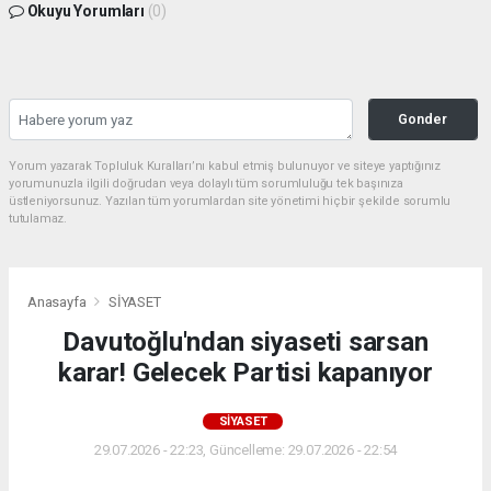
Okuyu Yorumları
(0)
Gonder
Yorum yazarak Topluluk Kuralları’nı kabul etmiş bulunuyor ve siteye yaptığınız
yorumunuzla ilgili doğrudan veya dolaylı tüm sorumluluğu tek başınıza
üstleniyorsunuz. Yazılan tüm yorumlardan site yönetimi hiçbir şekilde sorumlu
tutulamaz.
Anasayfa
SİYASET
Davutoğlu'ndan siyaseti sarsan
karar! Gelecek Partisi kapanıyor
SİYASET
29.07.2026 - 22:23, Güncelleme: 29.07.2026 - 22:54