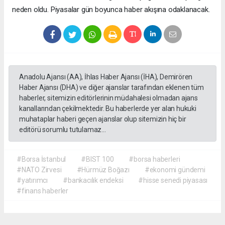
neden oldu. Piyasalar gün boyunca haber akışına odaklanacak.
Anadolu Ajansı (AA), İhlas Haber Ajansı (İHA), Demirören
Haber Ajansı (DHA) ve diğer ajanslar tarafından eklenen tüm
haberler, sitemizin editörlerinin müdahalesi olmadan ajans
kanallarından çekilmektedir. Bu haberlerde yer alan hukuki
muhataplar haberi geçen ajanslar olup sitemizin hiç bir
editörü sorumlu tutulamaz...
#Borsa İstanbul
#BIST 100
#borsa haberleri
#NATO Zirvesi
#Hürmüz Boğazı
#ekonomi gündemi
#yatırımcı
#bankacılık endeksi
#hisse senedi piyasası
#finans haberler