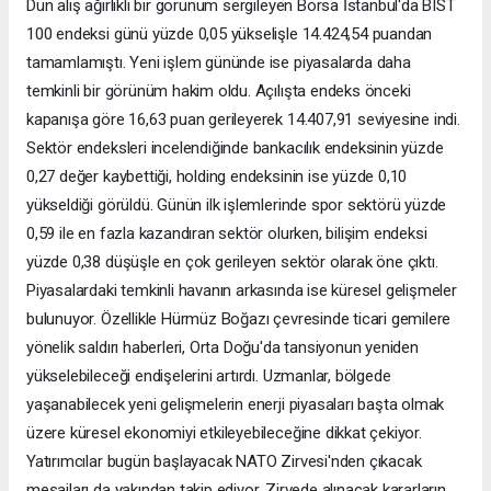
Dün alış ağırlıklı bir görünüm sergileyen Borsa İstanbul'da BIST
100 endeksi günü yüzde 0,05 yükselişle 14.424,54 puandan
tamamlamıştı. Yeni işlem gününde ise piyasalarda daha
temkinli bir görünüm hakim oldu. Açılışta endeks önceki
kapanışa göre 16,63 puan gerileyerek 14.407,91 seviyesine indi.
Sektör endeksleri incelendiğinde bankacılık endeksinin yüzde
0,27 değer kaybettiği, holding endeksinin ise yüzde 0,10
yükseldiği görüldü. Günün ilk işlemlerinde spor sektörü yüzde
0,59 ile en fazla kazandıran sektör olurken, bilişim endeksi
yüzde 0,38 düşüşle en çok gerileyen sektör olarak öne çıktı.
Piyasalardaki temkinli havanın arkasında ise küresel gelişmeler
bulunuyor. Özellikle Hürmüz Boğazı çevresinde ticari gemilere
yönelik saldırı haberleri, Orta Doğu'da tansiyonun yeniden
yükselebileceği endişelerini artırdı. Uzmanlar, bölgede
yaşanabilecek yeni gelişmelerin enerji piyasaları başta olmak
üzere küresel ekonomiyi etkileyebileceğine dikkat çekiyor.
Yatırımcılar bugün başlayacak NATO Zirvesi'nden çıkacak
mesajları da yakından takip ediyor. Zirvede alınacak kararların