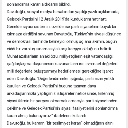
sonlandırma kararı aldıklarını bildirdi.
Davutoğlu, sosyal medya hesabından yaptığı yazılı açıklamada,
Gelecek Partisi'ni 12 Aralık 2019'da kurduklarını hatırlattı.
Genelde siyasi sistemin, özelde ise parti siyasetinin büyük bir
çıkmaza girdiğini savunan Davutoğlu, Türkiye'nin siyasi düşünce
ve demokrasi tarihinde belirleyici olmuş üç ana akımın, bugün
ciddi bir varoluş sınamasıyla karşı karşıya olduğunu belirtti.
Muhafazakarların ahlaki özü, milliyetçilerin eşit vatandaşlığı,
çağdaşlaşma düşüncesini savunanların ise evrensel değerleri
milli değerlerle buluşturmayı hedeflemesi gerektiğine işaret
eden Davutoğlu, "Değerlendirmeler ışığında, partimizin yetkili
kurulları ve Gelecek Partisi'ni bugüne taşıyan dava
arkadaşlarımızla yaptığımız istişareler neticesinde, kirlenmiş
siyasi iklimin bir parçası olmamak amacıyla parti siyasetinden
çekilme ve Gelecek Partisi'nin siyasi faaliyetlerini sonlandırma
kararı almış bulunuyoruz." ifadelerini kullandı.
Davutoğlu, bu kararın "bir teslimiyet kararı" olmadığının altını