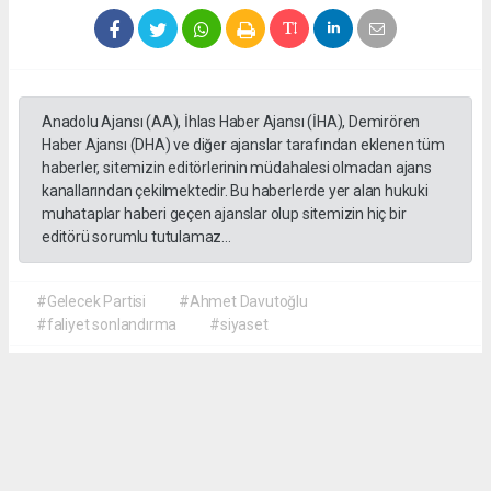
Anadolu Ajansı (AA), İhlas Haber Ajansı (İHA), Demirören
Haber Ajansı (DHA) ve diğer ajanslar tarafından eklenen tüm
haberler, sitemizin editörlerinin müdahalesi olmadan ajans
kanallarından çekilmektedir. Bu haberlerde yer alan hukuki
muhataplar haberi geçen ajanslar olup sitemizin hiç bir
editörü sorumlu tutulamaz...
#Gelecek Partisi
#Ahmet Davutoğlu
#faliyet sonlandırma
#siyaset
Okuyu Yorumları
(0)