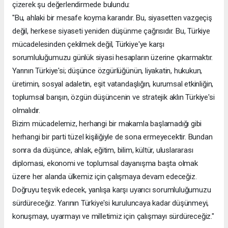
çizerek şu değerlendirmede bulundu:
"Bu, ahlaki bir mesafe koyma kararıdır. Bu, siyasetten vazgeçiş
değil, herkese siyaseti yeniden düşünme çağrısıdır. Bu, Türkiye
mücadelesinden çekilmek değil, Türkiye'ye karşı
sorumluluğumuzu günlük siyasi hesapların üzerine çıkarmaktır.
Yarının Türkiye'si; düşünce özgürlüğünün, liyakatin, hukukun,
üretimin, sosyal adaletin, eşit vatandaşlığın, kurumsal etkinliğin,
toplumsal barışın, özgün düşüncenin ve stratejik aklın Türkiye'si
olmalıdır.
Bizim mücadelemiz, herhangi bir makamla başlamadığı gibi
herhangi bir parti tüzel kişiliğiyle de sona ermeyecektir. Bundan
sonra da düşünce, ahlak, eğitim, bilim, kültür, uluslararası
diplomasi, ekonomi ve toplumsal dayanışma başta olmak
üzere her alanda ülkemiz için çalışmaya devam edeceğiz.
Doğruyu teşvik edecek, yanlışa karşı uyarıcı sorumluluğumuzu
sürdüreceğiz. Yarının Türkiye'si kuruluncaya kadar düşünmeyi,
konuşmayı, uyarmayı ve milletimiz için çalışmayı sürdüreceğiz."