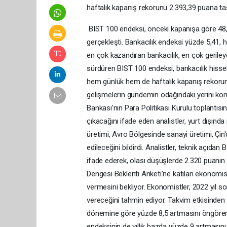
haftalık kapanış rekorunu 2.393,39 puana taş
BIST 100 endeksi, önceki kapanışa göre 48,2
gerçekleşti. Bankacılık endeksi yüzde 5,41,
en çok kazandıran bankacılık, en çok gerileye
sürdüren BIST 100 endeksi, bankacılık hiss
hem günlük hem de haftalık kapanış rekorunu
gelişmelerin gündemin odağındaki yerini kor
Bankası'nın Para Politikası Kurulu toplantıs
çıkacağını ifade eden analistler, yurt dışın
üretimi, Avro Bölgesinde sanayi üretimi, Çi
edileceğini bildirdi. Analistler, teknik açıda
ifade ederek, olası düşüşlerde 2.320 puanı
Dengesi Beklenti Anketi'ne katılan ekonomist
vermesini bekliyor. Ekonomistler, 2022 yıl s
vereceğini tahmin ediyor. Takvim etkisinden a
dönemine göre yüzde 8,5 artmasını öngören
endeksinin de yıllık bazda yüzde 9 artmasını