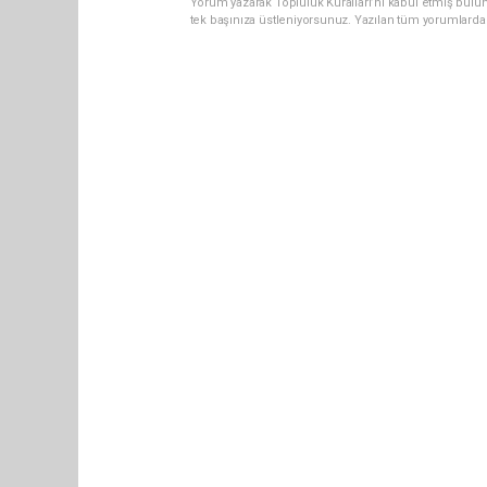
Yorum yazarak Topluluk Kuralları’nı kabul etmiş bulun
tek başınıza üstleniyorsunuz. Yazılan tüm yorumlarda