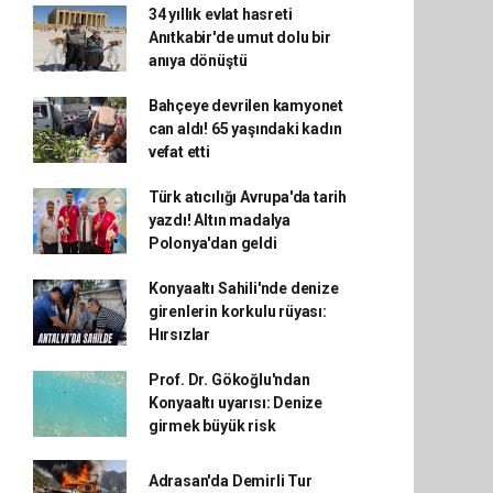
34 yıllık evlat hasreti
Anıtkabir'de umut dolu bir
anıya dönüştü
Bahçeye devrilen kamyonet
can aldı! 65 yaşındaki kadın
vefat etti
Türk atıcılığı Avrupa'da tarih
yazdı! Altın madalya
Polonya'dan geldi
Konyaaltı Sahili'nde denize
girenlerin korkulu rüyası:
Hırsızlar
Prof. Dr. Gökoğlu'ndan
Konyaaltı uyarısı: Denize
girmek büyük risk
Adrasan'da Demirli Tur