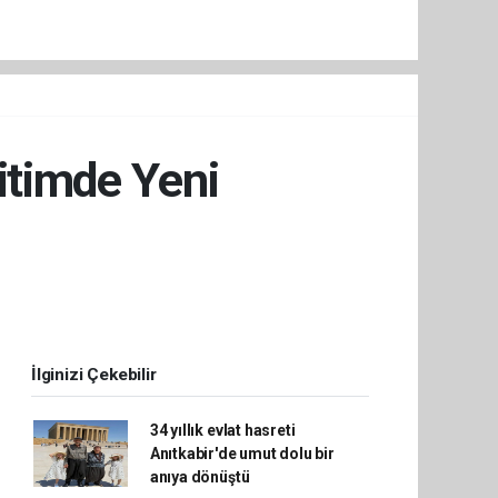
itimde Yeni
İlginizi Çekebilir
34 yıllık evlat hasreti
Anıtkabir'de umut dolu bir
anıya dönüştü