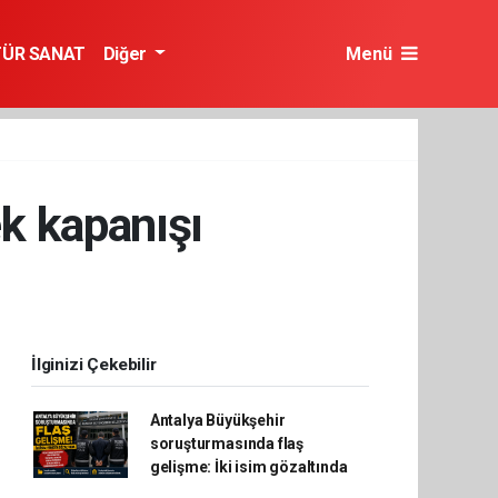
TÜR SANAT
Diğer
Menü
k kapanışı
İlginizi Çekebilir
Antalya Büyükşehir
soruşturmasında flaş
gelişme: İki isim gözaltında