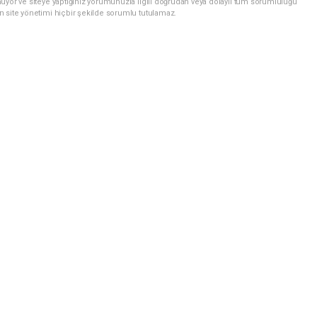
uyor ve siteye yaptığınız yorumunuzla ilgili doğrudan veya dolaylı tüm sorumluluğu
n site yönetimi hiçbir şekilde sorumlu tutulamaz.