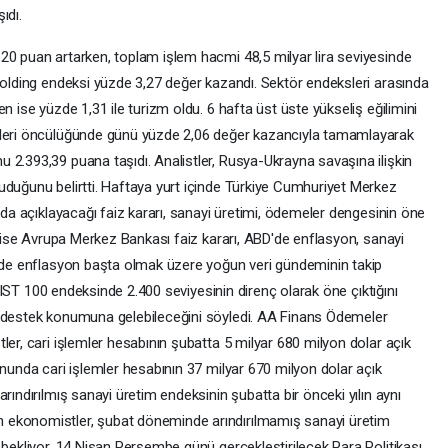
ıdı.
0 puan artarken, toplam işlem hacmi 48,5 milyar lira seviyesinde
 holding endeksi yüzde 3,27 değer kazandı. Sektör endeksleri arasında
n ise yüzde 1,31 ile turizm oldu. 6 hafta üst üste yükseliş eğilimini
eleri öncülüğünde günü yüzde 2,06 değer kazancıyla tamamlayarak
 2.393,39 puana taşıdı. Analistler, Rusya-Ukrayna savaşına ilişkin
uduğunu belirtti. Haftaya yurt içinde Türkiye Cumhuriyet Merkez
ında açıklayacağı faiz kararı, sanayi üretimi, ödemeler dengesinin öne
da ise Avrupa Merkez Bankası faiz kararı, ABD'de enflasyon, sanayi
n'de enflasyon başta olmak üzere yoğun veri gündeminin takip
n BIST 100 endeksinde 2.400 seviyesinin direnç olarak öne çıktığını
n destek konumuna gelebileceğini söyledi. AA Finans Ödemeler
ler, cari işlemler hesabının şubatta 5 milyar 680 milyon dolar açık
onunda cari işlemler hesabının 37 milyar 670 milyon dolar açık
rındırılmış sanayi üretim endeksinin şubatta bir önceki yılın aynı
 ekonomistler, şubat döneminde arındırılmamış sanayi üretim
 bekliyor. 14 Nisan Perşembe günü gerçekleştirilecek Para Politikası