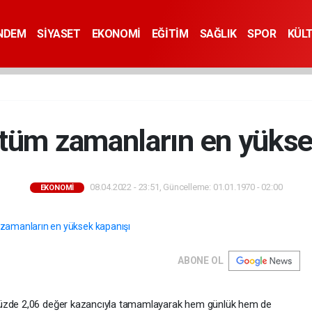
NDEM
SİYASET
EKONOMİ
EĞİTİM
SAĞLIK
SPOR
KÜL
tüm zamanların en yükse
08.04.2022 - 23:51, Güncelleme: 01.01.1970 - 02:00
EKONOMİ
ABONE OL
yüzde 2,06 değer kazancıyla tamamlayarak hem günlük hem de