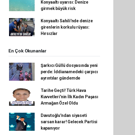
Konyaaltı uyarısı: Denize
girmek büyük risk
Konyaaltı Sahili'nde denize
girenlerin korkulu rüyası:
Hırsızlar
En Çok Okunanlar
Şarkıcı Güllü dosyasında yeni
perde: İddianamedeki çarpıcı
ayrıntılar gündemde
Tarihe Geçti! Türk Hava
Kuvvetleri'nin İlk Kadın Paşası
Armağan Özel Oldu
Davutoğlu'ndan siyaseti
sarsan karar! Gelecek Partisi
kapanıyor