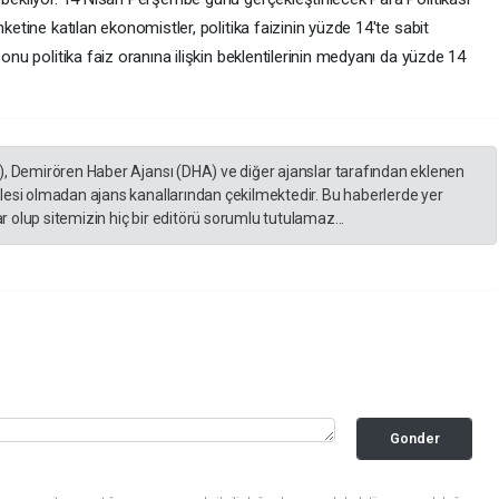
ketine katılan ekonomistler, politika faizinin yüzde 14'te sabit
sonu politika faiz oranına ilişkin beklentilerinin medyanı da yüzde 14
), Demirören Haber Ajansı (DHA) ve diğer ajanslar tarafından eklenen
lesi olmadan ajans kanallarından çekilmektedir. Bu haberlerde yer
 olup sitemizin hiç bir editörü sorumlu tutulamaz...
Gonder