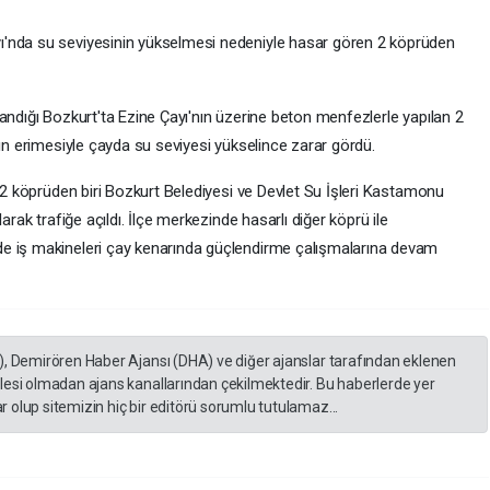
ı'nda su seviyesinin yükselmesi nedeniyle hasar gören 2 köprüden
andığı Bozkurt'ta Ezine Çayı'nın üzerine beton menfezlerle yapılan 2
nın erimesiyle çayda su seviyesi yükselince zarar gördü.
n 2 köprüden biri Bozkurt Belediyesi ve Devlet Su İşleri Kastamonu
arak trafiğe açıldı. İlçe merkezinde hasarlı diğer köprü ile
e iş makineleri çay kenarında güçlendirme çalışmalarına devam
), Demirören Haber Ajansı (DHA) ve diğer ajanslar tarafından eklenen
lesi olmadan ajans kanallarından çekilmektedir. Bu haberlerde yer
 olup sitemizin hiç bir editörü sorumlu tutulamaz...