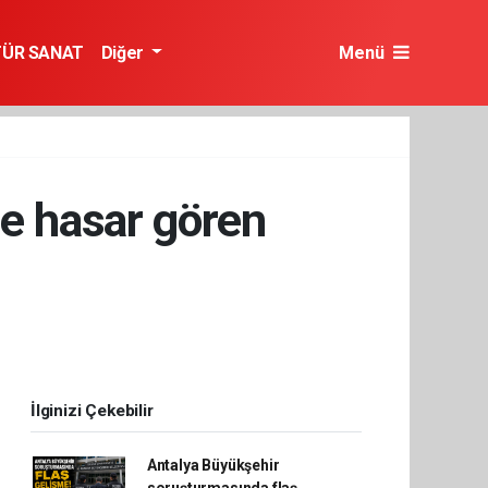
TÜR SANAT
Diğer
Menü
le hasar gören
İlginizi Çekebilir
Antalya Büyükşehir