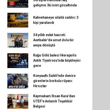
soruşturmasında flaş
gelişme: İki isim gözaltında
Kahvehaneye silahlı saldırı: 3
kişi yaralandı
34 yıllık evlat hasreti
Anıtkabir'de umut dolu bir
anıya dönüştü
Kuğu Gölü balesi Hierapolis
Antik Tiyatrosu'nda büyüleyici
gece
Konyaaltı Sahili'nde denize
girenlerin korkulu rüyası:
Hırsızlar
Kaymakam İhsan Kara'dan
UTEF'e Anlamlı Teşekkür
Belgesi