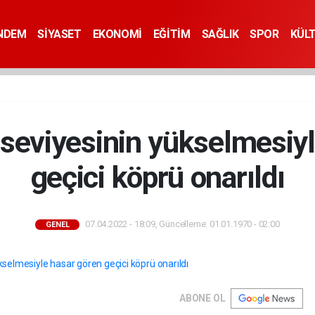
NDEM
SİYASET
EKONOMİ
EĞİTİM
SAĞLIK
SPOR
KÜL
 seviyesinin yükselmesiy
geçici köprü onarıldı
07.04.2022 - 18:09, Güncelleme: 01.01.1970 - 02:00
GENEL
ABONE OL