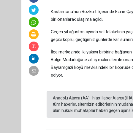
Kastamonu'nun Bozkurt ilçesinde Ezine Çay
biri onarılarak ulaşıma açıldı.
Geçen yıl ağustos ayında sel felaketinin yaş
geçici köprü, geçtiğimiz günlerde kar suları
İlçe merkezinde iki yakayı birbirine bağlaya
Bölge Müdürlüğüne ait iş makineleri ile onarıl
Bayramgazi köyü mevkisindeki bir köprüde d
ediyor.
Anadolu Ajansı (AA), İhlas Haber Ajansı (İHA
tüm haberler, sitemizin editörlerinin müdaha
alan hukuki muhataplar haberi geçen ajanslar