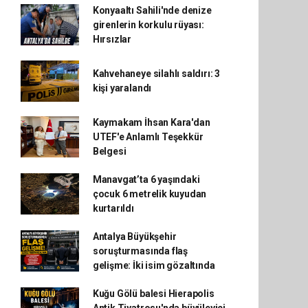
Konyaaltı Sahili'nde denize
girenlerin korkulu rüyası:
Hırsızlar
Kahvehaneye silahlı saldırı: 3
kişi yaralandı
Kaymakam İhsan Kara'dan
UTEF'e Anlamlı Teşekkür
Belgesi
Manavgat’ta 6 yaşındaki
çocuk 6 metrelik kuyudan
kurtarıldı
Antalya Büyükşehir
soruşturmasında flaş
gelişme: İki isim gözaltında
Kuğu Gölü balesi Hierapolis
Antik Tiyatrosu'nda büyüleyici