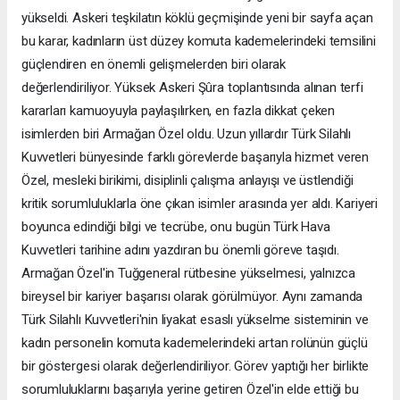
yükseldi. Askeri teşkilatın köklü geçmişinde yeni bir sayfa açan
bu karar, kadınların üst düzey komuta kademelerindeki temsilini
güçlendiren en önemli gelişmelerden biri olarak
değerlendiriliyor. Yüksek Askeri Şûra toplantısında alınan terfi
kararları kamuoyuyla paylaşılırken, en fazla dikkat çeken
isimlerden biri Armağan Özel oldu. Uzun yıllardır Türk Silahlı
Kuvvetleri bünyesinde farklı görevlerde başarıyla hizmet veren
Özel, mesleki birikimi, disiplinli çalışma anlayışı ve üstlendiği
kritik sorumluluklarla öne çıkan isimler arasında yer aldı. Kariyeri
boyunca edindiği bilgi ve tecrübe, onu bugün Türk Hava
Kuvvetleri tarihine adını yazdıran bu önemli göreve taşıdı.
Armağan Özel'in Tuğgeneral rütbesine yükselmesi, yalnızca
bireysel bir kariyer başarısı olarak görülmüyor. Aynı zamanda
Türk Silahlı Kuvvetleri'nin liyakat esaslı yükselme sisteminin ve
kadın personelin komuta kademelerindeki artan rolünün güçlü
bir göstergesi olarak değerlendiriliyor. Görev yaptığı her birlikte
sorumluluklarını başarıyla yerine getiren Özel'in elde ettiği bu