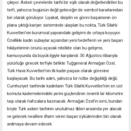
çıkıyor. Askeri çevrelerde tarihi bir eşik olarak değerlendirilen bu
terfi, yalnızca bugünün değil geleceğin de sembol kararlarından
biri olarak görülüyor. Liyakat, disiplin ve görev başarısının ön
plana çıktığı kariyer sisteminde ulaşılan bu nokta, Türk Silahlı
Kuvvetleri'nin kurumsal yapısındaki gelişimi de ortaya koyuyor.
Özellikle kadın subaylar açısından yeni hedeflerin ve yeni başarı
hikâyelerinin önünü açacak nitelikte olan bu gelişme,
kamuoyunda da büyük ilgiyle karşılandı. 30 Ağustos itibarıyla
yürürlüğe girecek terfiyle birlikte Tuğgeneral Armağan Özel,
Türk Hava Kuvvetleri'nin ilk kadın paşası olarak görevine
başlayacak. Bu tarihi adım, yalnızca bir rütbe değişikliği değil,
Cumhuriyet tarihinde kadınların Türk Silahlı Kuvvetleri'nin en üst
komuta kademelerindeki yerini güçlendiren önemli bir kilometre
taşı olarak hafızalara kazınacak. Armağan Özel'in ismi, bundan
böyle Türk askeri tarihinin unutulmaz ilkleri arasında yer alacak
ve gelecek nesillere ilham veren başarı öykülerinden biri olarak
anılmaya devam edecek.