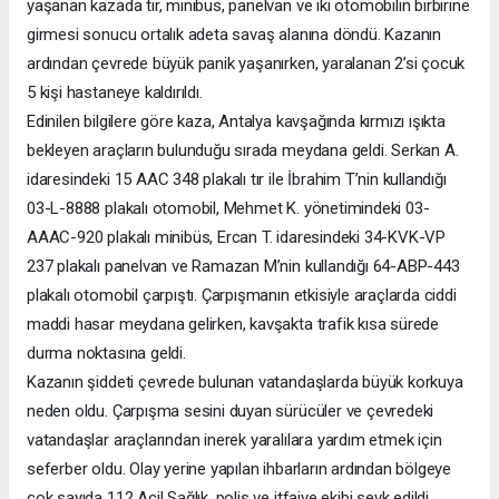
yaşanan kazada tır, minibüs, panelvan ve iki otomobilin birbirine
girmesi sonucu ortalık adeta savaş alanına döndü. Kazanın
ardından çevrede büyük panik yaşanırken, yaralanan 2’si çocuk
5 kişi hastaneye kaldırıldı.
Edinilen bilgilere göre kaza, Antalya kavşağında kırmızı ışıkta
bekleyen araçların bulunduğu sırada meydana geldi. Serkan A.
idaresindeki 15 AAC 348 plakalı tır ile İbrahim T’nin kullandığı
03-L-8888 plakalı otomobil, Mehmet K. yönetimindeki 03-
AAAC-920 plakalı minibüs, Ercan T. idaresindeki 34-KVK-VP
237 plakalı panelvan ve Ramazan M’nin kullandığı 64-ABP-443
plakalı otomobil çarpıştı. Çarpışmanın etkisiyle araçlarda ciddi
maddi hasar meydana gelirken, kavşakta trafik kısa sürede
durma noktasına geldi.
Kazanın şiddeti çevrede bulunan vatandaşlarda büyük korkuya
neden oldu. Çarpışma sesini duyan sürücüler ve çevredeki
vatandaşlar araçlarından inerek yaralılara yardım etmek için
seferber oldu. Olay yerine yapılan ihbarların ardından bölgeye
çok sayıda 112 Acil Sağlık, polis ve itfaiye ekibi sevk edildi.