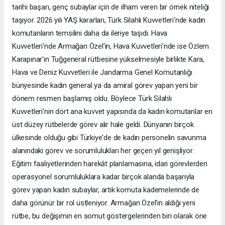
tarihi başarı, genç subaylar için de ilham veren bir örnek niteliği
taşıyor. 2026 yılı YAŞ kararları, Türk Silahlı Kuvvetleri'nde kadın
komutanların temsilini daha da ileriye taşıdı. Hava
Kuvvetleri'nde Armağan Özel'in, Hava Kuvvetleri'nde ise Özlem
Karapınar'ın Tuğgeneral rütbesine yükselmesiyle birlikte Kara,
Hava ve Deniz Kuvvetleri ile Jandarma Genel Komutanlığı
bünyesinde kadın general ya da amiral görev yapan yeni bir
dönem resmen başlamış oldu. Böylece Türk Silahlı
Kuvvetleri'nin dört ana kuvvet yapısında da kadın komutanlar en
üst düzey rütbelerde görev alır hale geldi. Dünyanın birçok
ülkesinde olduğu gibi Türkiye'de de kadın personelin savunma
alanındaki görev ve sorumlulukları her geçen yıl genişliyor.
Eğitim faaliyetlerinden harekât planlamasına, idari görevlerden
operasyonel sorumluluklara kadar birçok alanda başarıyla
görev yapan kadın subaylar, artık komuta kademelerinde de
daha görünür bir rol üstleniyor. Armağan Özel'in aldığı yeni
rütbe, bu değişimin en somut göstergelerinden biri olarak öne