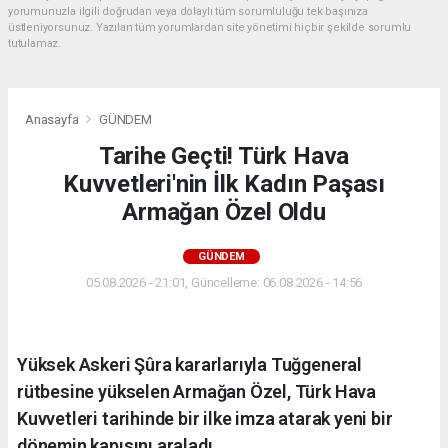
yorumunuzla ilgili doğrudan veya dolaylı tüm sorumluluğu tek başınıza
üstleniyorsunuz. Yazılan tüm yorumlardan site yönetimi hiçbir şekilde sorumlu
tutulamaz.
Anasayfa
GÜNDEM
Tarihe Geçti! Türk Hava
Kuvvetleri'nin İlk Kadın Paşası
Armağan Özel Oldu
GÜNDEM
05.08.2026 - 21:01, Güncelleme: 06.08.2026 - 14:56
Yüksek Askeri Şûra kararlarıyla Tuğgeneral
rütbesine yükselen Armağan Özel, Türk Hava
Kuvvetleri tarihinde bir ilke imza atarak yeni bir
dönemin kapısını araladı.