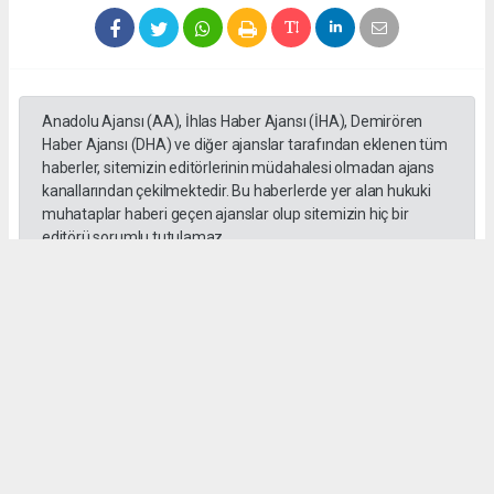
Anadolu Ajansı (AA), İhlas Haber Ajansı (İHA), Demirören
Haber Ajansı (DHA) ve diğer ajanslar tarafından eklenen tüm
haberler, sitemizin editörlerinin müdahalesi olmadan ajans
kanallarından çekilmektedir. Bu haberlerde yer alan hukuki
muhataplar haberi geçen ajanslar olup sitemizin hiç bir
editörü sorumlu tutulamaz...
#Yüksek askeri şüra
#Tuğgeneral rütbe
#Türk kara kuvvetleri
#tarihe geçti
#paşa
#Armağan Özel
#Hava küvvetleri
#
Okuyu Yorumları
(0)