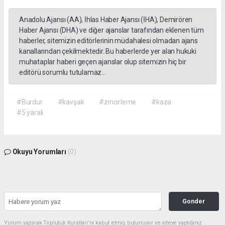
Anadolu Ajansı (AA), İhlas Haber Ajansı (İHA), Demirören
Haber Ajansı (DHA) ve diğer ajanslar tarafından eklenen tüm
haberler, sitemizin editörlerinin müdahalesi olmadan ajans
kanallarından çekilmektedir. Bu haberlerde yer alan hukuki
muhataplar haberi geçen ajanslar olup sitemizin hiç bir
editörü sorumlu tutulamaz...
#Burdur
#kavşak
#zincirleme
#kaza
#5 yaralı
Okuyu Yorumları
(0)
Gonder
Yorum yazarak Topluluk Kuralları’nı kabul etmiş bulunuyor ve siteye yaptığınız