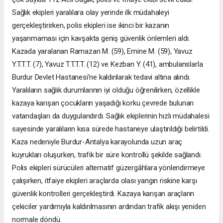
Sağlık ekipleri yaralılara olay yerinde ilk müdahaleyi
gerçekleştirirken, polis ekipleri ise ikinci bir kazanın
yaşanmaması için kavşakta geniş güvenlik önlemleri aldı.
Kazada yaralanan Ramazan M. (59), Emine M. (59), Yavuz
Y.T.T.T. (7), Yavuz T.T.T.T. (12) ve Kezban Y. (41), ambulanslarla
Burdur Devlet Hastanesi’ne kaldırılarak tedavi altına alındı.
Yaralıların sağlık durumlarının iyi olduğu öğrenilirken, özellikle
kazaya karışan çocukların yaşadığı korku çevrede bulunan
vatandaşları da duygulandırdı. Sağlık ekiplerinin hızlı müdahalesi
sayesinde yaralıların kısa sürede hastaneye ulaştırıldığı belirtildi.
Kaza nedeniyle Burdur-Antalya karayolunda uzun araç
kuyrukları oluşurken, trafik bir süre kontrollü şekilde sağlandı.
Polis ekipleri sürücüleri alternatif güzergâhlara yönlendirmeye
çalışırken, itfaiye ekipleri araçlarda olası yangın riskine karşı
güvenlik kontrolleri gerçekleştirdi. Kazaya karışan araçların
çekiciler yardımıyla kaldırılmasının ardından trafik akışı yeniden
normale döndü.