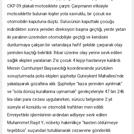
CKP 09 plakalı motosiklete çarptı. Çarpmanın etkisiyle
motosiklette bulunan kişiler yola savruldu, bir çocuk ise
otomobilin kaputuna düştü. Sürücünün kaputtaki çocuğu
indirdikten sonra yeniden direksiyon başına geçtiği, yerde yatan
iki yaralının üzerinden otomobiliyle geçtiği ve kendisini
durdurmaya çalışan bir vatandaşa hafif şekilde çarparak olay
yerinden kaçtığı belirtildi. İhbar üzerine olay yerine sevk edilen
sağlık ekipleri yaralanan 2'si çocuk 4 kişiyi hastaneye kaldırdı.
Mersin Cumhuriyet Başsavcılığı koordinesinde yürütülen
soruşturmada polis ekipleri şüpheliyi Güneykent Mahallesi'nde
yakalayarak gözaltına aldı. Şüpheliye "kaza yerinden ayrılmak"
ve "sola dönüş kurallarına uymamak" gerekçeleriyle 47 bin 246
lira idari para cezası uygulanırken, sürücü belgesine 2 yıl
süreyle el konuldu ve otomobili trafikten men edildi.
Emniyetteki işlemlerinin ardından adliyeye sevk edilen
Muhammet Raşit Y., nöbetçi hakimlikçe "kasten öldürmeye
teşebbüs" suçundan tutuklanarak cezaevine gönderildi.