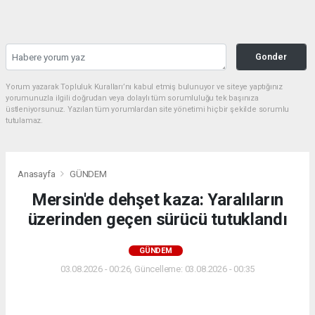
Gonder
Yorum yazarak Topluluk Kuralları’nı kabul etmiş bulunuyor ve siteye yaptığınız
yorumunuzla ilgili doğrudan veya dolaylı tüm sorumluluğu tek başınıza
üstleniyorsunuz. Yazılan tüm yorumlardan site yönetimi hiçbir şekilde sorumlu
tutulamaz.
Anasayfa
GÜNDEM
Mersin'de dehşet kaza: Yaralıların
üzerinden geçen sürücü tutuklandı
GÜNDEM
03.08.2026 - 00:26, Güncelleme: 03.08.2026 - 00:35