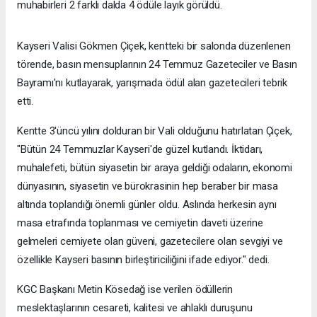
muhabirleri 2 farklı dalda 4 ödüle layık görüldü.
Kayseri Valisi Gökmen Çiçek, kentteki bir salonda düzenlenen
törende, basın mensuplarının 24 Temmuz Gazeteciler ve Basın
Bayramı'nı kutlayarak, yarışmada ödül alan gazetecileri tebrik
etti.
Kentte 3'üncü yılını dolduran bir Vali olduğunu hatırlatan Çiçek,
"Bütün 24 Temmuzlar Kayseri'de güzel kutlandı. İktidarı,
muhalefeti, bütün siyasetin bir araya geldiği odaların, ekonomi
dünyasının, siyasetin ve bürokrasinin hep beraber bir masa
altında toplandığı önemli günler oldu. Aslında herkesin aynı
masa etrafında toplanması ve cemiyetin daveti üzerine
gelmeleri cemiyete olan güveni, gazetecilere olan sevgiyi ve
özellikle Kayseri basının birleştiriciliğini ifade ediyor." dedi.
KGC Başkanı Metin Kösedağ ise verilen ödüllerin
meslektaşlarının cesareti, kalitesi ve ahlaklı duruşunu