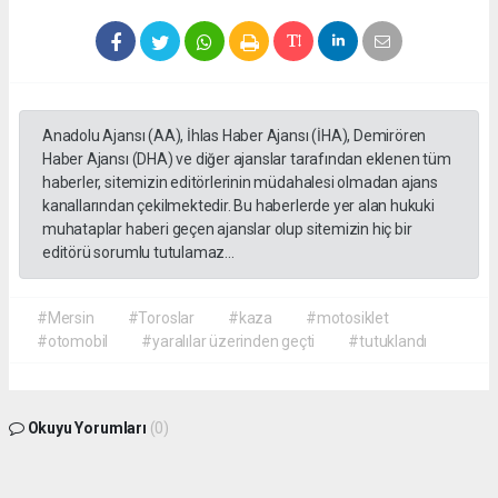
Anadolu Ajansı (AA), İhlas Haber Ajansı (İHA), Demirören
Haber Ajansı (DHA) ve diğer ajanslar tarafından eklenen tüm
haberler, sitemizin editörlerinin müdahalesi olmadan ajans
kanallarından çekilmektedir. Bu haberlerde yer alan hukuki
muhataplar haberi geçen ajanslar olup sitemizin hiç bir
editörü sorumlu tutulamaz...
#Mersin
#Toroslar
#kaza
#motosiklet
#otomobil
#yaralılar üzerinden geçti
#tutuklandı
Okuyu Yorumları
(0)