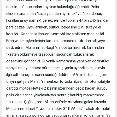
sokulması" suçundan kaydının bulunduğu öğrenildi. Polis
ekipleri tarafından "kaza yerinden ayrılmak" ve "sola dönüş
kurallarına uymamak" gerekçeleriyle toplam 47 bin 246 lira idari
para cezası uygulanırken, sürücü belgesine 2 yıl süreyle el
konuldu. Kazada kullanılan otomobil ise trafikten men edildi.
Emniyetteki işlemlerinin tamamlanmasının ardından adliyeye
sevk edilen Muhammet Raşit Y., nöbetçi hakimlik tarafından
"kasten öldürmeye teşebbüs" suçundan tutuklanarak
cezaevine gönderildi. Güvenlik kamerasına yansıyan görüntüler
sosyal medyada kısa sürede geniş yankı uyandırırken, olayla
ilgili adli soruşturmanın sürdüğü bildirildi. AA'nın haberine göre
olayın gelişimi Mersin'in merkez Toroslar ilçesinde otomobiliyle
çarptığı motosikletteki 2 kişinin üzerinden geçip kaçan sürücü,
polis ekiplerince yakalandıktan sonra çıkarıldığı mahkemece
tutuklandı. Çağdaşkent Mahallesi'nde meydana gelen kazada
Muhammet Raşit Y. yönetimindeki 34 KVA 057 plakalı otomobil,
ani manevrayla sola dönüş yaptığı sırada karşı yönden gelen 33