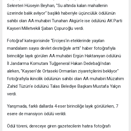
Sekreteri Hüseyin Beyhan, "Su altında kalan mahallenin
üzerinde balık avlıyor" başlıklı haberiyle üçüncülük ödülünün
sahibi olan AA muhabiri Tunahan Akgün'e ise ödülünü AK Parti
Kayseri Milletvekili Şaban Çopuroğlu verdi.
Fotoğraf kategorisinde "Erciyes'in eteklerinde yayılan
mandaların sayısı devlet desteğiyle arttı" haber fotoğrafıyla
birinciliğe layık görülen AA muhabiri Ergün Haktanıyan ödülünü
İl Jandarma Komutanı Tuğgeneral Hakan Dedebağı'ndan
alırken, "Kayseri'de Ortaseki Ormanları ziyaretçilerini bekliyor"
fotoğrafıyla ikincilik ödülünün sahibi olan AA muhabiri Müzahim
Zahid Tüzün'e ödülünü Talas Belediye Başkanı Mustafa Yalçın
verdi.
Yarışmada, farklı dallarda 4 eser birinciliğe layık görülürken, 7
esere de mansiyon ödülü verildi.
Ödül töreni, dereceye giren gazetecilerin hatıra fotoğrafı