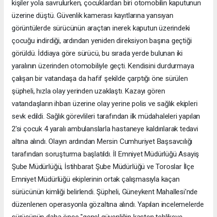
kişiler yola savrulurken, çocuklardan biri otomobilin kaputunun
üzerine düştü. Güvenlik kamerası kayıtlarına yansıyan
görüntülerde sürücünün araçtan inerek kaputun üzerindeki
çocuğu indirdiği, ardından yeniden direksiyon başına geçtiği
görüldü. İddiaya göre sürücü, bu sırada yerde bulunan iki
yaralının üzerinden otomobiliyle geçti. Kendisini durdurmaya
çalışan bir vatandaşa da hafif şekilde çarptığı öne sürülen
şüpheli, hızla olay yerinden uzaklaştı. Kazayı gören
vatandaşların ihbarı üzerine olay yerine polis ve sağlık ekipleri
sevk edildi. Sağlık görevlileri tarafından ilk müdahaleleri yapılan
2'si çocuk 4 yaralı ambulanslarla hastaneye kaldırılarak tedavi
altına alındı. Olayın ardından Mersin Cumhuriyet Başsavcılığı
tarafından soruşturma başlatıldı. İl Emniyet Müdürlüğü Asayiş
Şube Müdürlüğü, İstihbarat Şube Müdürlüğü ve Toroslar İlçe
Emniyet Müdürlüğü ekiplerinin ortak çalışmasıyla kaçan
sürücünün kimliği belirlendi. Şüpheli, Güneykent Mahallesi'nde
düzenlenen operasyonla gözaltına alındı. Yapılan incelemelerde
sürücünün daha önce "genel güvenliğin kasten tehlikeye