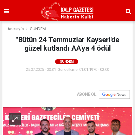
Anasayfa
GÜNDEM
"Bütün 24 Temmuzlar Kayseri'de
güzel kutlandı AA'ya 4 ödül
GÜNDEM
25.07.2025 - 00:31, Güncelleme: 01.01.1970 - 02:00
ABONE OL