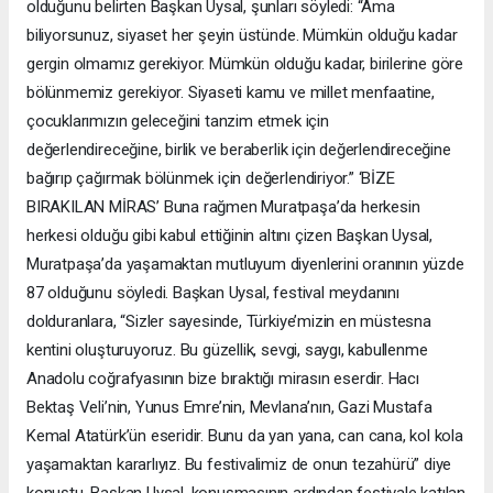
olduğunu belirten Başkan Uysal, şunları söyledi: “Ama
biliyorsunuz, siyaset her şeyin üstünde. Mümkün olduğu kadar
gergin olmamız gerekiyor. Mümkün olduğu kadar, birilerine göre
bölünmemiz gerekiyor. Siyaseti kamu ve millet menfaatine,
çocuklarımızın geleceğini tanzim etmek için
değerlendireceğine, birlik ve beraberlik için değerlendireceğine
bağırıp çağırmak bölünmek için değerlendiriyor.” ‘BİZE
BIRAKILAN MİRAS’ Buna rağmen Muratpaşa’da herkesin
herkesi olduğu gibi kabul ettiğinin altını çizen Başkan Uysal,
Muratpaşa’da yaşamaktan mutluyum diyenlerini oranının yüzde
87 olduğunu söyledi. Başkan Uysal, festival meydanını
dolduranlara, “Sizler sayesinde, Türkiye’mizin en müstesna
kentini oluşturuyoruz. Bu güzellik, sevgi, saygı, kabullenme
Anadolu coğrafyasının bize bıraktığı mirasın eserdir. Hacı
Bektaş Veli’nin, Yunus Emre’nin, Mevlana’nın, Gazi Mustafa
Kemal Atatürk’ün eseridir. Bunu da yan yana, can cana, kol kola
yaşamaktan kararlıyız. Bu festivalimiz de onun tezahürü” diye
konuştu. Başkan Uysal, konuşmasının ardından festivale katılan