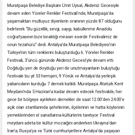
Muratpaşa Belediye Başkanı Ümit Uysal, Akdeniz Gecesiyle
devam eden Yöreler Renkler Festivali’nde, Muratpaşa’da
yaşamaktan mutluyuz diyenlerin oranının yüzde 87 olduğunu
belirterek “Bu güzellik, sevgi, saygı, kabullenme Anadolu
coğrafyasının bize bıraktığı mirasın eserdir. Festivalimiz de
onun tezahürü” dedi. Antalya’da Muratpaşa Belediyesi’nin
Türkiye’nin tüm renklerini buluşturduğu 6. Yöreler Renkler
Festivali, 3’üncü gününde Akdeniz Gecesi’yle devam etti.
Doğduğu yeri de doyduğu yeri de unutmayanların buluştuğu
festivale bu yıl 53 hemşeri, 9 Yörük ve Antalya’da yerleşik
yabancıların kurduğu 7 dernek katıldı. Muratpaşa Atatürk Kent
Meydanı’nda 5 Haziran’a kadar devam edecek festivalde, her
gece bir bölgeye ayrılırken dernekler de saat 12.00’den 24.00’e
açık olan stantlarında şehirlerinin, ilçelerinin ve hatta köylerinin
yemeklerinden el sanatlarına kültürlerini tanıtıyor. Festival
meydanı adeta bir kültür mozaiğini andırırken Ukrayna’dan
İran’a, Rusya’ya ve Türki cumhuriyetlere Antalya’da yaşayan