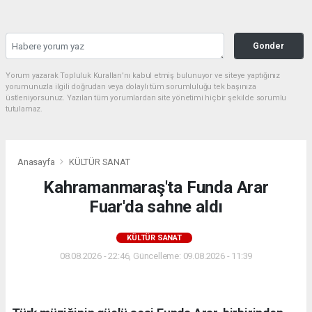
Gonder
Yorum yazarak Topluluk Kuralları’nı kabul etmiş bulunuyor ve siteye yaptığınız
yorumunuzla ilgili doğrudan veya dolaylı tüm sorumluluğu tek başınıza
üstleniyorsunuz. Yazılan tüm yorumlardan site yönetimi hiçbir şekilde sorumlu
tutulamaz.
Anasayfa
KÜLTÜR SANAT
Kahramanmaraş'ta Funda Arar
Fuar'da sahne aldı
KÜLTÜR SANAT
08.08.2026 - 22:46, Güncelleme: 09.08.2026 - 11:39