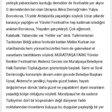
yerleşik yabancılarını kurduğu dernekler de festivalde yer alıyor.
O derneklerden biri olan Ukrayna Ailesi Derneği’nden Yuliya
Borovkova, 15 yıldır Antalya’da yaşadığını söyledi. Uzun yıllardır
kanaviçe yaptığını ve Yöreler Festivali’ne hep katılmak istediğini
anlatan Borokova, “Hayalim gerçekleşti. Çok eğlenceli.
Kalabalık. Yabancılar var. Yerliler var” dedi. Türkmenistan
Tacikistan Birliği adına festivale katılan Melike Kurban ise
stantlarında hem yöresel lezzetleri hem de geleneksel el
sanatlarını tanıttıklarını söyledi. MURATPAŞA FARKI Yöreler
Renkler Festivali’nin Akdeniz Gecesi ise Muratpaşa Belediyesi
Halk Dansları Topluluğunun gösterisiyle başladı. Sami ve Sevil
Demircioğlu konseriyle devam eden gecede Belediye Başkanı
Uysal, Akdeniz’in yenilikçi, hayata güzel bakan, hayatı
değiştirmeye dönük ‘daha güzel ne yapabilirim’ diyen insanların
yaşadığı bölge olduğunu söyledi. Muratpaşa’nın da sadece
Türkiye’nin dört bir köşesinden değil dünyanın farklı
noktalarından insanlarını buluşup bu duyguları paylaştığı bir yer