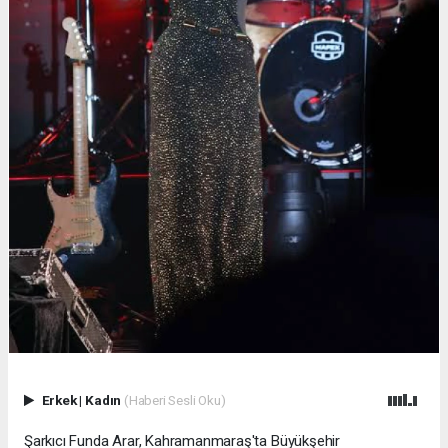
Erkek
|
Kadın
(Haberi Sesli Oku)
Şarkıcı Funda Arar, Kahramanmaraş'ta Büyükşehir