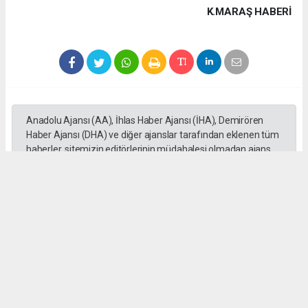
K.MARAŞ HABERİ
Anadolu Ajansı (AA), İhlas Haber Ajansı (İHA), Demirören
Haber Ajansı (DHA) ve diğer ajanslar tarafından eklenen tüm
haberler, sitemizin editörlerinin müdahalesi olmadan ajans
kanallarından çekilmektedir. Bu haberlerde yer alan hukuki
muhataplar haberi geçen ajanslar olup sitemizin hiç bir
editörü sorumlu tutulamaz...
#Kahramanmaraş'ta
#Funda Arar
#Fuarı'da
#sahne aldı
Okuyu Yorumları
(0)