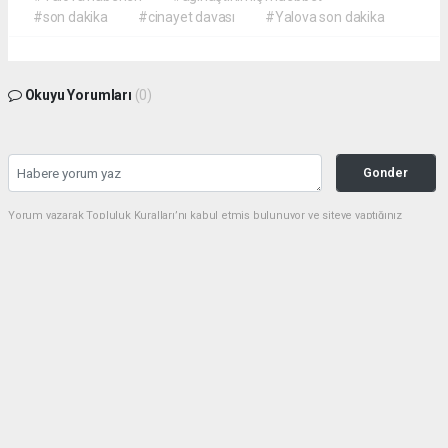
#son dakika
#cinayet davası
#Yalova son dakika
Okuyu Yorumları
(0)
Gonder
Yorum yazarak Topluluk Kuralları’nı kabul etmiş bulunuyor ve siteye yaptığınız
yorumunuzla ilgili doğrudan veya dolaylı tüm sorumluluğu tek başınıza
üstleniyorsunuz. Yazılan tüm yorumlardan site yönetimi hiçbir şekilde sorumlu
tutulamaz.
Anasayfa
EĞİTİM
2026-2027 Okul Servis Ücretleri
Eğitimde Yeni Dönem