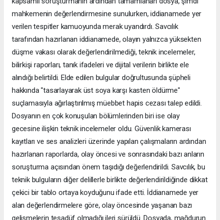
kapsamlı soruşturmanın ardından tamamlanan dosya, şimdi
mahkemenin değerlendirmesine sunulurken, iddianamede yer
verilen tespitler kamuoyunda merak uyandırdı. Savcılık
tarafından hazırlanan iddianamede, olayın yalnızca yüksekten
düşme vakası olarak değerlendirilmediği, teknik incelemeler,
bilirkişi raporları, tanık ifadeleri ve dijital verilerin birlikte ele
alındığı belirtildi. Elde edilen bulgular doğrultusunda şüpheli
hakkında "tasarlayarak üst soya karşı kasten öldürme"
suçlamasıyla ağırlaştırılmış müebbet hapis cezası talep edildi.
Dosyanın en çok konuşulan bölümlerinden biri ise olay
gecesine ilişkin teknik incelemeler oldu. Güvenlik kamerası
kayıtları ve ses analizleri üzerinde yapılan çalışmaların ardından
hazırlanan raporlarda, olay öncesi ve sonrasındaki bazı anların
soruşturma açısından önem taşıdığı değerlendirildi. Savcılık, bu
teknik bulguların diğer delillerle birlikte değerlendirildiğinde dikkat
çekici bir tablo ortaya koyduğunu ifade etti. İddianamede yer
alan değerlendirmelere göre, olay öncesinde yaşanan bazı
gelişmelerin tesadüf olmadığı ileri sürüldü. Dosyada, mağdurun