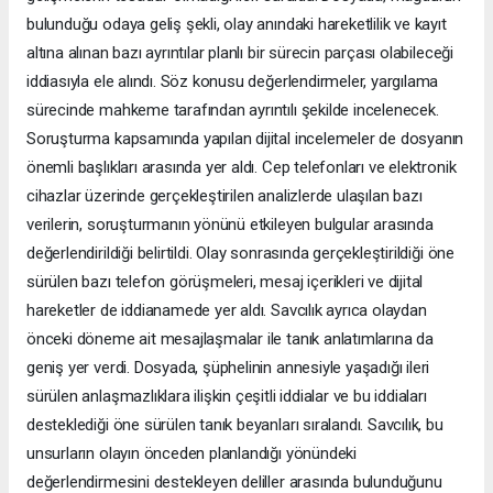
bulunduğu odaya geliş şekli, olay anındaki hareketlilik ve kayıt
altına alınan bazı ayrıntılar planlı bir sürecin parçası olabileceği
iddiasıyla ele alındı. Söz konusu değerlendirmeler, yargılama
sürecinde mahkeme tarafından ayrıntılı şekilde incelenecek.
Soruşturma kapsamında yapılan dijital incelemeler de dosyanın
önemli başlıkları arasında yer aldı. Cep telefonları ve elektronik
cihazlar üzerinde gerçekleştirilen analizlerde ulaşılan bazı
verilerin, soruşturmanın yönünü etkileyen bulgular arasında
değerlendirildiği belirtildi. Olay sonrasında gerçekleştirildiği öne
sürülen bazı telefon görüşmeleri, mesaj içerikleri ve dijital
hareketler de iddianamede yer aldı. Savcılık ayrıca olaydan
önceki döneme ait mesajlaşmalar ile tanık anlatımlarına da
geniş yer verdi. Dosyada, şüphelinin annesiyle yaşadığı ileri
sürülen anlaşmazlıklara ilişkin çeşitli iddialar ve bu iddiaları
desteklediği öne sürülen tanık beyanları sıralandı. Savcılık, bu
unsurların olayın önceden planlandığı yönündeki
değerlendirmesini destekleyen deliller arasında bulunduğunu