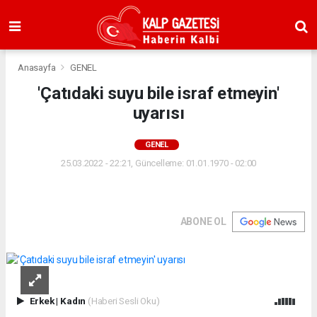
Anasayfa
GENEL
'Çatıdaki suyu bile israf etmeyin'
uyarısı
GENEL
25.03.2022 - 22:21, Güncelleme: 01.01.1970 - 02:00
ABONE OL
Erkek
|
Kadın
(Haberi Sesli Oku)