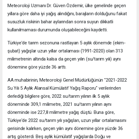
Meteoroloji Uzmanı Dr. Güven Özdemir, ülke genelinde geçen
yıllara göre daha iyi yağış alındığını, barajların dolduğunu fakat
susuzluk riskinin bahar aylarından sonra suyun dikkatli
kullanılmaması durumunda oluşabileceğini kaydetti.
Türkiye'de tarım sezonuna rastlayan 5 aylık dönemde (ekim-
şubat) yağışlar uzun yıllar ortalaması (1991-2020) olan 313
milimetrenin altında kalsa da geçen yılın (su/tarım yılı) aynı
dönemine göre yüzde 36 arttı.
AA muhabirinin, Meteoroloji Genel Müdürlüğünün "2021-2022
Su Yılı 5 Aylık Alansal Kümülatif Yağış Raporu" verilerinden
derlediği bilgilere göre, 2022 su/tarım yılının ilk 5 aylık
döneminde 309,1 milimetre, 2021 su/tarım yılının aynı
döneminde ise 227,8 milimetre yağış düştü. Buna göre,
Türkiye'de 2022 su/tarım yılı yağışları, uzun yıllar ortalamasını
gerisinde kalırken, geçen yılın aynı dönemine göre yüzde 36
artış gösterdi. Beş aylık kümülatif yağışlarda Doğu ve