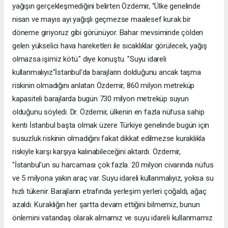
yağışın gerçekleşmediğini belirten Özdemir, "Ülke genelinde
nisan ve mayıs ayı yağışlı geçmezse maalesef kurak bir
döneme giriyoruz gibi görünüyor. Bahar mevsiminde çölden
gelen yükselici hava hareketleri ile sıcaklıklar görülecek, yağış
olmazsa işimiz kötü." diye konuştu. "Suyu idareli
kullanmalıyız"İstanbul'da barajların dolduğunu ancak taşma
riskinin olmadığını anlatan Özdemir, 860 milyon metreküp
kapasiteli barajlarda bugün 730 milyon metreküp suyun
olduğunu söyledi. Dr. Özdemir, ülkenin en fazla nüfusa sahip
kenti İstanbul başta olmak üzere Türkiye genelinde bugün için
susuzluk riskinin olmadığını fakat dikkat edilmezse kuraklıkla
riskiyle karşı karşıya kalınabileceğini aktardı. Özdemir,
"İstanbul'un su harcaması çok fazla. 20 milyon civarında nüfus
ve 5 milyona yakın araç var. Suyu idareli kullanmalıyız, yoksa su
hızlı tükenir. Barajların etrafında yerleşim yerleri çoğaldı, ağaç
azaldı. Kuraklığın her şartta devam ettiğini bilmemiz, bunun
önlemini vatandaş olarak almamız ve suyu idareli kullanmamız