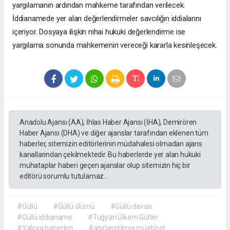
yargılamanın ardından mahkeme tarafından verilecek.
İddianamede yer alan değerlendirmeler savcılığın iddialarını
içeriyor. Dosyaya ilişkin nihai hukuki değerlendirme ise
yargılama sonunda mahkemenin vereceği kararla kesinleşecek.
Anadolu Ajansı (AA), İhlas Haber Ajansı (İHA), Demirören
Haber Ajansı (DHA) ve diğer ajanslar tarafından eklenen tüm
haberler, sitemizin editörlerinin müdahalesi olmadan ajans
kanallarından çekilmektedir. Bu haberlerde yer alan hukuki
muhataplar haberi geçen ajanslar olup sitemizin hiç bir
editörü sorumlu tutulamaz...
#Güllü
#Güllü ölümü
#Güllü davası
#Güllü iddianame
#Tuğyan Ülkem Gülter
#Yalova haberleri
#ağırlaştırılmış müebbet