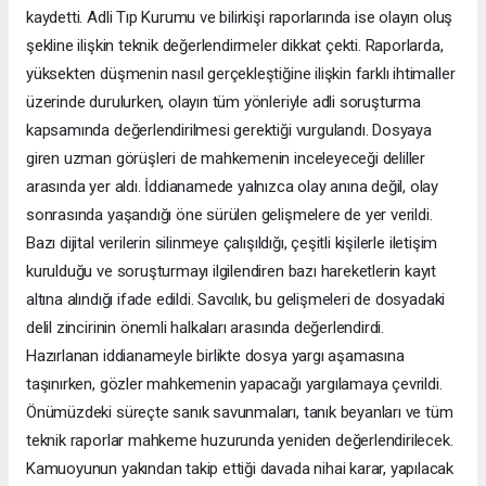
kaydetti. Adli Tıp Kurumu ve bilirkişi raporlarında ise olayın oluş
şekline ilişkin teknik değerlendirmeler dikkat çekti. Raporlarda,
yüksekten düşmenin nasıl gerçekleştiğine ilişkin farklı ihtimaller
üzerinde durulurken, olayın tüm yönleriyle adli soruşturma
kapsamında değerlendirilmesi gerektiği vurgulandı. Dosyaya
giren uzman görüşleri de mahkemenin inceleyeceği deliller
arasında yer aldı. İddianamede yalnızca olay anına değil, olay
sonrasında yaşandığı öne sürülen gelişmelere de yer verildi.
Bazı dijital verilerin silinmeye çalışıldığı, çeşitli kişilerle iletişim
kurulduğu ve soruşturmayı ilgilendiren bazı hareketlerin kayıt
altına alındığı ifade edildi. Savcılık, bu gelişmeleri de dosyadaki
delil zincirinin önemli halkaları arasında değerlendirdi.
Hazırlanan iddianameyle birlikte dosya yargı aşamasına
taşınırken, gözler mahkemenin yapacağı yargılamaya çevrildi.
Önümüzdeki süreçte sanık savunmaları, tanık beyanları ve tüm
teknik raporlar mahkeme huzurunda yeniden değerlendirilecek.
Kamuoyunun yakından takip ettiği davada nihai karar, yapılacak