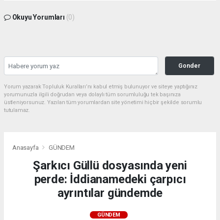
Okuyu Yorumları
(0)
Gonder
Yorum yazarak Topluluk Kuralları’nı kabul etmiş bulunuyor ve siteye yaptığınız
yorumunuzla ilgili doğrudan veya dolaylı tüm sorumluluğu tek başınıza
üstleniyorsunuz. Yazılan tüm yorumlardan site yönetimi hiçbir şekilde sorumlu
tutulamaz.
Anasayfa
GÜNDEM
Şarkıcı Güllü dosyasında yeni
perde: İddianamedeki çarpıcı
ayrıntılar gündemde
GÜNDEM