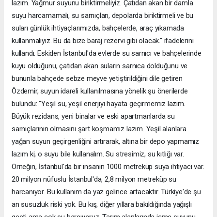
lazım. Yağmur suyunu biriktirmeliyiz. Çatıdan akan bir damla
suyu harcamamalı, su sarnıçları, depolarda biriktirmeli ve bu
suları günlük ihtiyaçlarımızda, bahçelerde, araç yıkamada
kullanmalıyız. Bu da bize baraj rezervi gibi olacak." ifadelerini
kullandı. Eskiden İstanbul'da evlerde su sarnıcı ve bahçelerinde
kuyu olduğunu, çatıdan akan suların sarnıca dolduğunu ve
bununla bahçede sebze meyve yetiştirildiğini dile getiren
Özdemir, suyun idareli kullanılmasına yönelik şu önerilerde
bulundu: "Yeşil su, yeşil enerjiyi hayata geçirmemiz lazım.
Büyük rezidans, yeni binalar ve eski apartmanlarda su
sarnıçlarının olmasını şart koşmamız lazım. Yeşil alanlara
yağan suyun geçirgenliğini artırarak, altına bir depo yapmamız
lazım ki, o suyu bile kullanalım. Su stresimiz, su kıtlığı var.
Örneğin, İstanbul'da bir insanın 1000 metreküp suya ihtiyacı var.
20 milyon nüfuslu İstanbul'da, 2,8 milyon metreküp su
harcanıyor. Bu kullanım da yaz gelince artacaktır. Türkiye'de şu
an susuzluk riski yok. Bu kış, diğer yıllara bakıldığında yağışlı
geçti ama çok su harcıyoruz. Tarım alanlarında içme suyunu