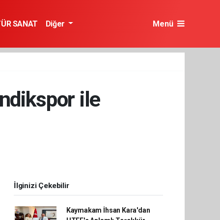
TÜR SANAT
Diğer
Menü
ndikspor ile
İlginizi Çekebilir
Kaymakam İhsan Kara'dan