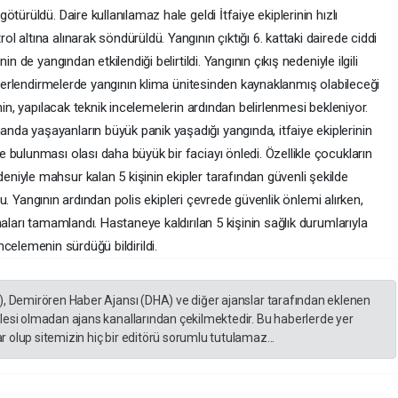
türüldü. Daire kullanılamaz hale geldi İtfaiye ekiplerinin hızlı
altına alınarak söndürüldü. Yangının çıktığı 6. kattaki dairede ciddi
n de yangından etkilendiği belirtildi. Yangının çıkış nedeniyle ilgili
değerlendirmelerde yangının klima ünitesinden kaynaklanmış olabileceği
nin, yapılacak teknik incelemelerin ardından belirlenmesi bekleniyor.
a yaşayanların büyük panik yaşadığı yangında, itfaiye ekiplerinin
bulunması olası daha büyük bir faciayı önledi. Özellikle çocukların
iyle mahsur kalan 5 kişinin ekipler tarafından güvenli şekilde
ldu. Yangının ardından polis ekipleri çevrede güvenlik önlemi alırken,
aları tamamlandı. Hastaneye kaldırılan 5 kişinin sağlık durumlarıyla
i incelemenin sürdüğü bildirildi.
), Demirören Haber Ajansı (DHA) ve diğer ajanslar tarafından eklenen
lesi olmadan ajans kanallarından çekilmektedir. Bu haberlerde yer
 olup sitemizin hiç bir editörü sorumlu tutulamaz...