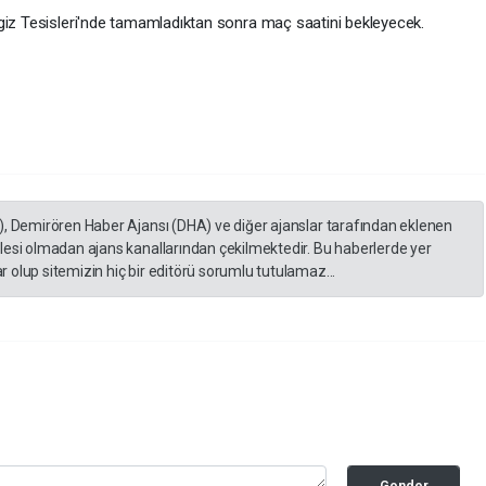
giz Tesisleri'nde tamamladıktan sonra maç saatini bekleyecek.
), Demirören Haber Ajansı (DHA) ve diğer ajanslar tarafından eklenen
lesi olmadan ajans kanallarından çekilmektedir. Bu haberlerde yer
 olup sitemizin hiç bir editörü sorumlu tutulamaz...
Gonder