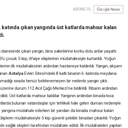
ABONE OL
6. katında çıkan yangında üst katlarda mahsur kalan
i.
 dairesinde çıkan yangın, bina sakinlerine korku dolu anlar yaşattı.
ü çocuk 5 kişi, itfaiye ekiplerinin müdahalesiyle kurtarıldı. Yoğun
erinin ilk müdahalesinin ardından hastaneye kaldırıldı. Yangın, akşam
lunan
Antalya
Evleri Sitesi’ndeki 8 katlı binanın 6. katında meydana
unmadığı sırada henüz belirlenemeyen bir nedenle yangın çıktı.
zerine durum 112 Acil Çağrı Merkezi’ne bildirildi. İhbarın ardından
 edildi. Üst katlarda mahsur kaldılar Yangının ardından binada kısa
tlarda bulunan vatandaşlar için tehlikeli hale gelen duman nedeniyle
leri, yangına müdahale ederken bir yandan da binada mahsur kalan
iplerin müdahalesiyle 5 kişi güvenli şekilde binadan çıkarıldı. Yoğun
 sağlık ekipleri tarafından müdahale edildi. İlk müdahaleleri yapılan