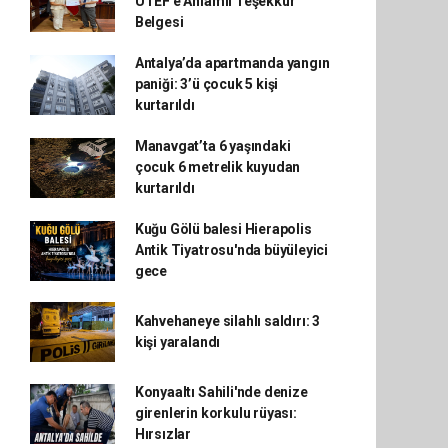
UTEF'e Anlamlı Teşekkür
Belgesi
Antalya’da apartmanda yangın
paniği: 3’ü çocuk 5 kişi
kurtarıldı
Manavgat’ta 6 yaşındaki
çocuk 6 metrelik kuyudan
kurtarıldı
Kuğu Gölü balesi Hierapolis
Antik Tiyatrosu'nda büyüleyici
gece
Kahvehaneye silahlı saldırı: 3
kişi yaralandı
Konyaaltı Sahili'nde denize
girenlerin korkulu rüyası:
Hırsızlar