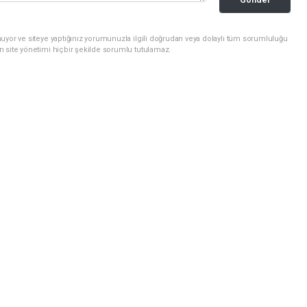
uyor ve siteye yaptığınız yorumunuzla ilgili doğrudan veya dolaylı tüm sorumluluğu
n site yönetimi hiçbir şekilde sorumlu tutulamaz.