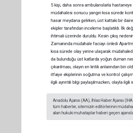
5 kişi, daha sonra ambulanslarla hastaneye gö
müdahalesi sonucu yangın kısa sürede kontrol 
hasar meydana gelirken, üst kattaki bir daireni
ekipler tarafından inceleme başlatıldı. İlk 
ihtimali üzerinde duruldu. Kesin çıkış nedeni
Zamanında müdahale faciayı önledi Apartmand
kısa sürede olay yerine ulaşarak müdahalede 
da bulunduğu üst katlarda yoğun duman neden
çıkarılması, olayın en kritik anlarından biri o
itfaiye ekiplerinin soğutma ve kontrol çalışm
ilgili ayrıntılı bilgi paylaşılmazken, olayla ilgil
Anadolu Ajansı (AA), İhlas Haber Ajansı (İHA
tüm haberler, sitemizin editörlerinin müdaha
alan hukuki muhataplar haberi geçen ajanslar