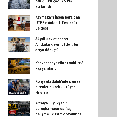
paniği: 3’ü çocuk 5 kişi
kurtarıldı
Kaymakam İhsan Kara'dan
UTEF'e Anlamlı Teşekkür
Belgesi
34 yıllık evlat hasreti
Anıtkabir'de umut dolu bir
anıya dönüştü
Kahvehaneye silahlı saldırı: 3
kişi yaralandı
Konyaaltı Sahili'nde denize
girenlerin korkulu rüyası:
Hırsızlar
Antalya Büyükşehir
soruşturmasında flaş
gelişme: İki isim gözaltında