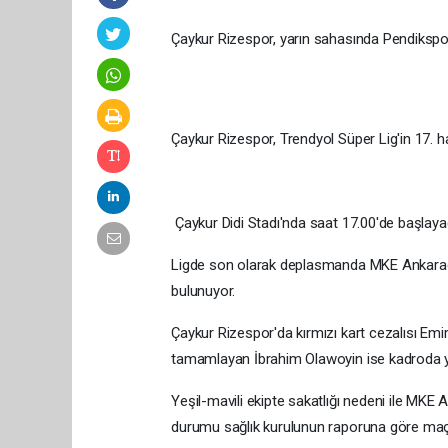
Çaykur Rizespor, yarın sahasında Pendikspor
Çaykur Rizespor, Trendyol Süper Lig'in 17. h
Çaykur Didi Stadı'nda saat 17.00'de başlay
Ligde son olarak deplasmanda MKE Ankaragücü
bulunuyor.
Çaykur Rizespor'da kırmızı kart cezalısı Em
tamamlayan İbrahim Olawoyin ise kadroda y
Yeşil-mavili ekipte sakatlığı nedeni ile MK
durumu sağlık kurulunun raporuna göre maç 