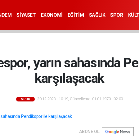
NDEM
SİYASET
EKONOMİ
EĞİTİM
SAĞLIK
SPOR
KÜL
spor, yarın sahasında Pe
karşılaşacak
20.12.2023 - 10:19, Güncelleme: 01.01.1970 - 02:00
SPOR
ABONE OL