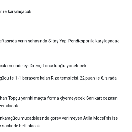
 ile karşılaşacak
aftasında yarın sahasında Siltaş Yapı Pendikspor ile karşılaşacak.
acak mücadeleyi Direnç Tonusluoğlu yönetecek.
 ile 1-1 berabere kalan Rize temsilcisi, 22 puan ile 8. sırada
irhan Topçu yarınki maçta forma giyemeyecek. Sarı kart cezasını
er alacak.
E Ankaragücü mücadelesinde görev verilmeyen Atilla Mocsi'nin ise
saatinde belli olacak.