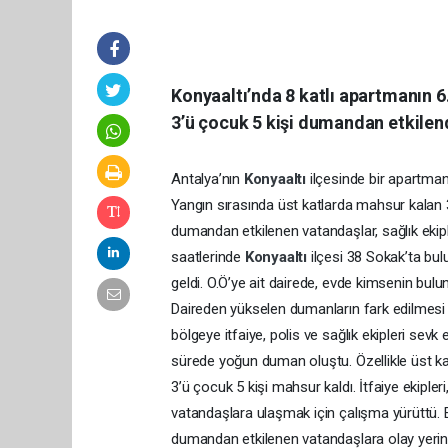
Konyaaltı’nda 8 katlı apartmanın 
3’ü çocuk 5 kişi dumandan etkilend
Antalya’nın
Konyaaltı
ilçesinde bir apartman
Yangın sırasında üst katlarda mahsur kalan 3’
dumandan etkilenen vatandaşlar, sağlık ekipl
saatlerinde
Konyaaltı
ilçesi 38 Sokak’ta bu
geldi. O.Ö’ye ait dairede, evde kimsenin bul
Daireden yükselen dumanların fark edilmesi ü
bölgeye itfaiye, polis ve sağlık ekipleri sevk
sürede yoğun duman oluştu. Özellikle üst ka
3’ü çocuk 5 kişi mahsur kaldı. İtfaiye ekip
vatandaşlara ulaşmak için çalışma yürüttü. Ek
dumandan etkilenen vatandaşlara olay yerinde