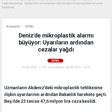
üstleniyorsunuz. Yazılan tüm yorumlardan site yönetimi hiçbir şekilde sorumlu
tutulamaz.
Anasayfa
GENEL
Deniz'de mikroplastik alarmı
büyüyor: Uyarıların ardından
cezalar yağdı
GENEL
05.08.2026 - 11:07, Güncelleme: 05.08.2026 - 12:51
Uzmanların Akdeniz'deki mikroplastik tehlikesine
ilişkin uyarılarının ardından Bakanlık harekete geçti.
Beş ilde 23 tesise 47,6 milyon lira ceza kesildi.