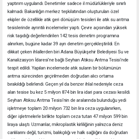
yaptırım uygulandı. Denetimler sadece il müdürlükleriyle sınırlı
kalmadı. Bakanlığın merkez teşkilatından oluşturulan özel
ekipler de özellikle atık geri dönüşüm tesisleri ile atık su arıtma
tesislerinde ayrıntılı incelemeler yaptı. Çevre açısından yüksek
risk taşıdığı değerlendirilen 142 tesis denetim programına
alınırken, bugüne kadar 39 ayrı denetim gerçekleştirildi. En
dikkat çeken ihlallerden biri Adana Büyükşehir Belediyesi Su ve
Kanalizasyon İdaresi'ne bağlı Seyhan Atıksu Arıtma Tesisi'nde
tespit edildi. Yapılan incelemede atık suların bir bölümünün
arıtma sürecinden geçirilmeden doğrudan alıcı ortama
bırakıldığı belirlendi. Geçen yıl da benzer ihlal nedeniyle ceza
alan tesise bu kez 5 milyon 874 bin lira idari para cezası kesildi.
Seyhan Atıksu Arıtma Tesisi'nin de aralarında bulunduğu yedi
işletmeye toplam 20 milyon 732 bin lira ceza uygulanırken,
diğer işletmelerle birlikte toplam ceza tutarı 47 milyon 599 bin
liraya ulaştı. Uzmanlar, mikroplastik kirliliğinin yalnızca deniz
canlılarını değil, turizmi, balıkçılığı ve halk sağlığını da doğrudan