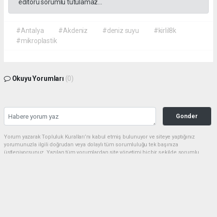
editörü sorumlu tutulamaz...
#Antalya
#Akdeniz
#deniz suyu
#kirlil8k
#mikroplastik
Okuyu Yorumları
(0)
Gonder
Yorum yazarak Topluluk Kuralları’nı kabul etmiş bulunuyor ve siteye yaptığınız
yorumunuzla ilgili doğrudan veya dolaylı tüm sorumluluğu tek başınıza
üstleniyorsunuz. Yazılan tüm yorumlardan site yönetimi hiçbir şekilde sorumlu
tutulamaz.
haber paketi
haber scripti
haber yazılımı