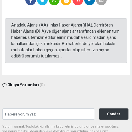
Anadolu Ajansı (AA), İhlas Haber Ajansı (İHA), Demirören
Haber Ajansı (DHA) ve diğer ajanslar tarafından eklenen tüm
haberler, sitemizin editörlerinin müdahalesi olmadan ajans
kanallarından çekilmektedir. Bu haberlerde yer alan hukuki
muhataplar haberi geçen ajanslar olup sitemizin hiç bir
editörü sorumlu tutulamaz...
Okuyu Yorumları
(0)
Gonder
Yorum yazarak Topluluk Kuralları’nı kabul etmiş bulunuyor ve siteye yaptığınız
yorumunuzla ilgili doğrudan veya dolaylı tüm sorumluluğu tek başınıza