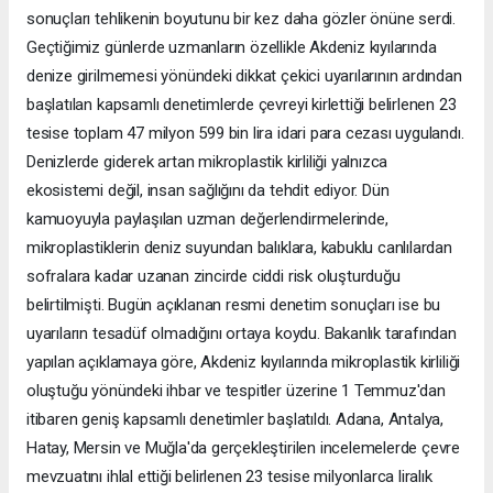
sonuçları tehlikenin boyutunu bir kez daha gözler önüne serdi.
Geçtiğimiz günlerde uzmanların özellikle Akdeniz kıyılarında
denize girilmemesi yönündeki dikkat çekici uyarılarının ardından
başlatılan kapsamlı denetimlerde çevreyi kirlettiği belirlenen 23
tesise toplam 47 milyon 599 bin lira idari para cezası uygulandı.
Denizlerde giderek artan mikroplastik kirliliği yalnızca
ekosistemi değil, insan sağlığını da tehdit ediyor. Dün
kamuoyuyla paylaşılan uzman değerlendirmelerinde,
mikroplastiklerin deniz suyundan balıklara, kabuklu canlılardan
sofralara kadar uzanan zincirde ciddi risk oluşturduğu
belirtilmişti. Bugün açıklanan resmi denetim sonuçları ise bu
uyarıların tesadüf olmadığını ortaya koydu. Bakanlık tarafından
yapılan açıklamaya göre, Akdeniz kıyılarında mikroplastik kirliliği
oluştuğu yönündeki ihbar ve tespitler üzerine 1 Temmuz'dan
itibaren geniş kapsamlı denetimler başlatıldı. Adana, Antalya,
Hatay, Mersin ve Muğla'da gerçekleştirilen incelemelerde çevre
mevzuatını ihlal ettiği belirlenen 23 tesise milyonlarca liralık