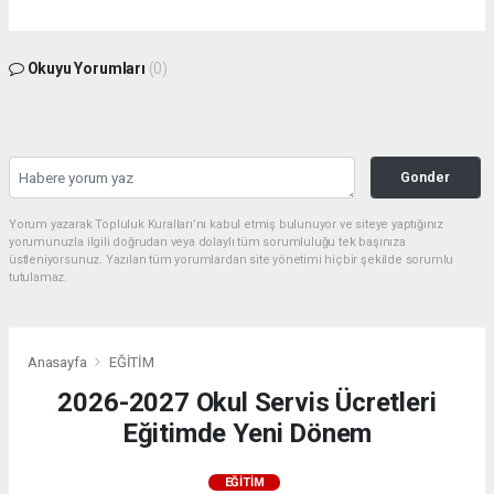
Okuyu Yorumları
(0)
Gonder
Yorum yazarak Topluluk Kuralları’nı kabul etmiş bulunuyor ve siteye yaptığınız
yorumunuzla ilgili doğrudan veya dolaylı tüm sorumluluğu tek başınıza
üstleniyorsunuz. Yazılan tüm yorumlardan site yönetimi hiçbir şekilde sorumlu
tutulamaz.
Anasayfa
EĞİTİM
2026-2027 Okul Servis Ücretleri
Eğitimde Yeni Dönem
EĞİTİM