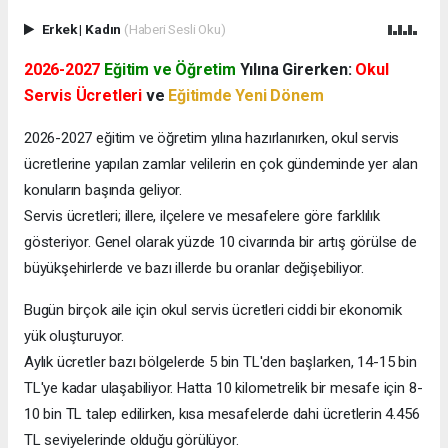
Erkek
|
Kadın
(Haberi Sesli Oku)
2026-2027
Eğitim ve Öğretim
Yılına Girerken:
Okul
Servis Ücretleri
ve
Eğitimde Yeni Dönem
2026-2027 eğitim ve öğretim yılına hazırlanırken, okul servis
ücretlerine yapılan zamlar velilerin en çok gündeminde yer alan
konuların başında geliyor.
Servis ücretleri; illere, ilçelere ve mesafelere göre farklılık
gösteriyor. Genel olarak yüzde 10 civarında bir artış görülse de
büyükşehirlerde ve bazı illerde bu oranlar değişebiliyor.
Bugün birçok aile için okul servis ücretleri ciddi bir ekonomik
yük oluşturuyor.
Aylık ücretler bazı bölgelerde 5 bin TL'den başlarken, 14-15 bin
TL'ye kadar ulaşabiliyor. Hatta 10 kilometrelik bir mesafe için 8-
10 bin TL talep edilirken, kısa mesafelerde dahi ücretlerin 4.456
TL seviyelerinde olduğu görülüyor.