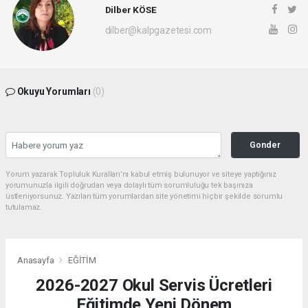
Dilber KÖSE
dilber@kalpgazetesi.com
Okuyu Yorumları
(0)
Gonder
Yorum yazarak Topluluk Kuralları’nı kabul etmiş bulunuyor ve siteye yaptığınız
yorumunuzla ilgili doğrudan veya dolaylı tüm sorumluluğu tek başınıza
üstleniyorsunuz. Yazılan tüm yorumlardan site yönetimi hiçbir şekilde sorumlu
tutulamaz.
Anasayfa
EĞİTİM
2026-2027 Okul Servis Ücretleri
Eğitimde Yeni Dönem