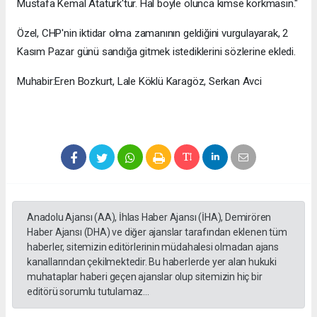
Mustafa Kemal Atatürk'tür. Hal böyle olunca kimse korkmasın."
Özel, CHP'nin iktidar olma zamanının geldiğini vurgulayarak, 2
Kasım Pazar günü sandığa gitmek istediklerini sözlerine ekledi.
Muhabir:Eren Bozkurt, Lale Köklü Karagöz, Serkan Avci
Anadolu Ajansı (AA), İhlas Haber Ajansı (İHA), Demirören
Haber Ajansı (DHA) ve diğer ajanslar tarafından eklenen tüm
haberler, sitemizin editörlerinin müdahalesi olmadan ajans
kanallarından çekilmektedir. Bu haberlerde yer alan hukuki
muhataplar haberi geçen ajanslar olup sitemizin hiç bir
editörü sorumlu tutulamaz...