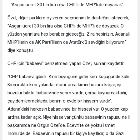
- "Asgari ücret 30 bin lira olsa CHP'li de MHP'li de doyacak"
Özel, diğer partilere oy veren seçmenin de desteğini isteyerek,
"Asgari ücret 30 bin lira olsa CHP'li de MHP'li de doyacak. O
yüzden yarınlara hep beraber gideceğiz. Zira hepinizin, Adanalı
MHP'lilerin de AK Parti'lilerin de Atatürk'ü sevdiğini biliyorum."
diye konuştu.
CHP için "babaevi" benzetmesi yapan Özel, şunları kaydetti:
"CHP babaevi gibidir. Kimi büyüğüne gider kimi küçüğünde kalır.
Kimi ırakta kimi yakında oturur ama kimin huzuru kaçar, işi
bozulur bilir ki 'babaevinde yerim vardır, çorba kaynamaktadır,
çay demlenmektedir, benim o evde bir hissem vardır'.
Adana'daki herkesin babaevinde bir hissesi var. O yüzden kapı
ardına kadar açık. Niye hisse var çünkü babaevinin tapusu ne il
başkanında ne Özgür Özel'de. Ecevit'te de yoktu İsmet
İnönü'de de. Babaevinin tapusu bir kişiye kayıtlıdır, o da Gazi