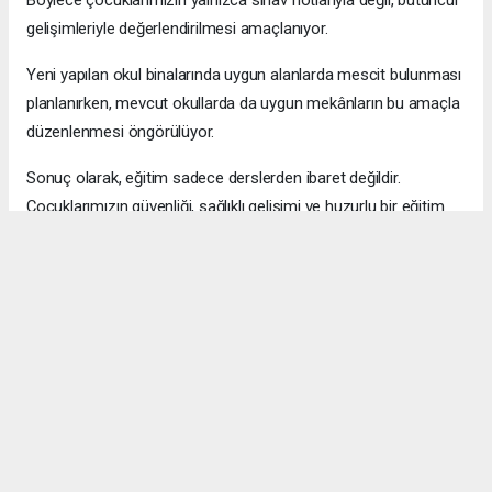
gelişimleriyle değerlendirilmesi amaçlanıyor.
Yeni yapılan okul binalarında uygun alanlarda mescit bulunması
planlanırken, mevcut okullarda da uygun mekânların bu amaçla
düzenlenmesi öngörülüyor.
Sonuç olarak, eğitim sadece derslerden ibaret değildir.
Çocuklarımızın güvenliği, sağlıklı gelişimi ve huzurlu bir eğitim
ortamında yetişmeleri hepimizin ortak sorumluluğudur.
Servis ücretlerinden okul güvenliğine kadar yapılan her
düzenlemeyi; veliler, öğretmenler ve eğitim yöneticileri olarak
birlikte değerlendirmeli, çocuklarımızın yararını her zaman ön
planda tutmalıyız.
Unutmayalım ki; güvenli okul, bilinçli veli ve mutlu öğrenci,
güçlü bir geleceğin en önemli temelleridir.
Araştırmacı Tarihçi - Yazar - Gazeteci Dilber Köse