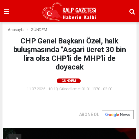
Anasayfa
GÜNDEM
CHP Genel Başkanı Özel, halk
buluşmasında "Asgari ücret 30 bin
lira olsa CHP'li de MHP'li de
doyacak
GÜNDEM
11.07.2025 - 10:10, Güncelleme: 01.01.1970 - 02:00
ABONE OL