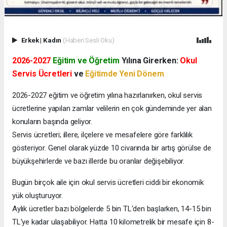
Erkek
|
Kadın
(Haberi Sesli Oku)
2026-2027
Eğitim ve Öğretim
Yılına Girerken:
Okul
Servis Ücretleri
ve
Eğitimde Yeni Dönem
2026-2027 eğitim ve öğretim yılına hazırlanırken, okul servis
ücretlerine yapılan zamlar velilerin en çok gündeminde yer alan
konuların başında geliyor.
Servis ücretleri; illere, ilçelere ve mesafelere göre farklılık
gösteriyor. Genel olarak yüzde 10 civarında bir artış görülse de
büyükşehirlerde ve bazı illerde bu oranlar değişebiliyor.
Bugün birçok aile için okul servis ücretleri ciddi bir ekonomik
yük oluşturuyor.
Aylık ücretler bazı bölgelerde 5 bin TL'den başlarken, 14-15 bin
TL'ye kadar ulaşabiliyor. Hatta 10 kilometrelik bir mesafe için 8-