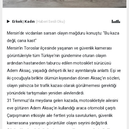
Erkek
|
Kadın
(Haberi Sesli Oku)
Mersin'de vicdanları sarsan olayın mağduru konuştu: "Bu kaza
değil, cana kast"
Mersin'in Toroslar ilçesinde yaşanan ve güvenlik kamerası
görüntüleriyle tüm Türkiye'nin gündemine oturan olayın
ardından hastaneden taburcu edilen motosiklet sürücüsü
Adem Aksaç, yaşadığı dehşeti ilk kez ayrıntılarıyla anlattı. Eşi ve
iki çocuğuyla birlikte ölümün kıyısından dönen Aksaç'ın sözleri,
olayın yalnızca bir trafik kazası olarak görülmemesi gerektiği
yönündeki tartışmaları yeniden alevlendirdi.
31 Temmuz'da meydana gelen kazada, motosikletiyle ailesini
eve götüren Adem Aksaç'ın kullandığı araca otomobil çarptı.
Çarpışmanın etkisiyle aile fertleri yola savrulurken, güvenlik
kamerasına yansıyan görüntüler olayın seyrini değiştirdi.