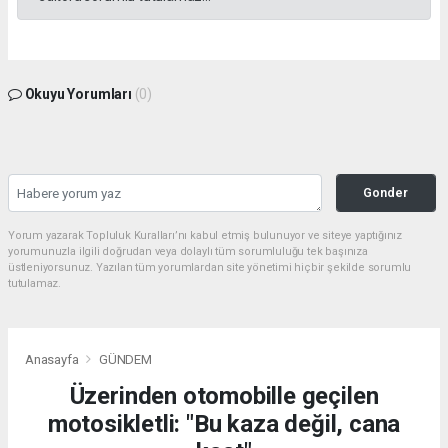
Okuyu Yorumları
(0)
Gonder
Yorum yazarak Topluluk Kuralları’nı kabul etmiş bulunuyor ve siteye yaptığınız
yorumunuzla ilgili doğrudan veya dolaylı tüm sorumluluğu tek başınıza
üstleniyorsunuz. Yazılan tüm yorumlardan site yönetimi hiçbir şekilde sorumlu
tutulamaz.
Anasayfa
GÜNDEM
Üzerinden otomobille geçilen
motosikletli: "Bu kaza değil, cana