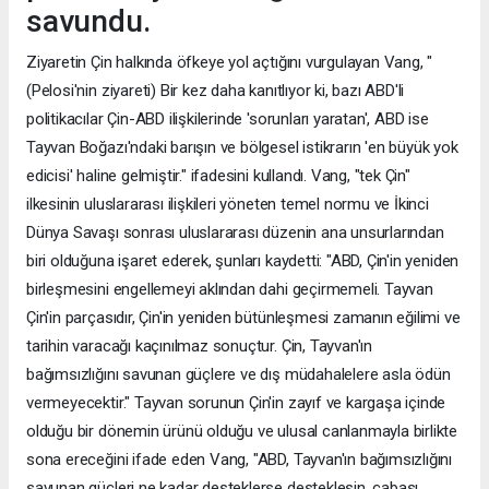
savundu.
Ziyaretin Çin halkında öfkeye yol açtığını vurgulayan Vang, "
(Pelosi'nin ziyareti) Bir kez daha kanıtlıyor ki, bazı ABD'li
politikacılar Çin-ABD ilişkilerinde 'sorunları yaratan', ABD ise
Tayvan Boğazı'ndaki barışın ve bölgesel istikrarın 'en büyük yok
edicisi' haline gelmiştir." ifadesini kullandı. Vang, "tek Çin"
ilkesinin uluslararası ilişkileri yöneten temel normu ve İkinci
Dünya Savaşı sonrası uluslararası düzenin ana unsurlarından
biri olduğuna işaret ederek, şunları kaydetti: "ABD, Çin'in yeniden
birleşmesini engellemeyi aklından dahi geçirmemeli. Tayvan
Çin'in parçasıdır, Çin'in yeniden bütünleşmesi zamanın eğilimi ve
tarihin varacağı kaçınılmaz sonuçtur. Çin, Tayvan'ın
bağımsızlığını savunan güçlere ve dış müdahalelere asla ödün
vermeyecektir." Tayvan sorunun Çin'in zayıf ve kargaşa içinde
olduğu bir dönemin ürünü olduğu ve ulusal canlanmayla birlikte
sona ereceğini ifade eden Vang, "ABD, Tayvan'ın bağımsızlığını
savunan güçleri ne kadar desteklerse desteklesin, çabası