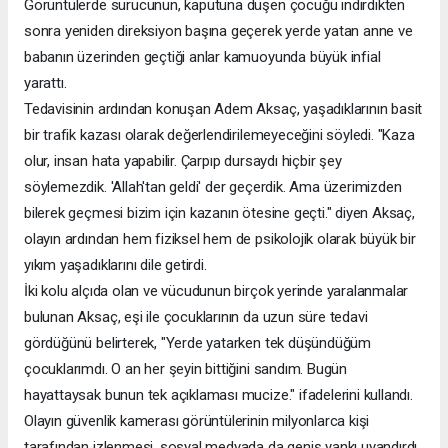
Görüntülerde sürücünün, kaputuna düşen çocuğu indirdikten
sonra yeniden direksiyon başına geçerek yerde yatan anne ve
babanın üzerinden geçtiği anlar kamuoyunda büyük infial
yarattı.
Tedavisinin ardından konuşan Adem Aksaç, yaşadıklarının basit
bir trafik kazası olarak değerlendirilemeyeceğini söyledi. "Kaza
olur, insan hata yapabilir. Çarpıp dursaydı hiçbir şey
söylemezdik. 'Allah'tan geldi' der geçerdik. Ama üzerimizden
bilerek geçmesi bizim için kazanın ötesine geçti." diyen Aksaç,
olayın ardından hem fiziksel hem de psikolojik olarak büyük bir
yıkım yaşadıklarını dile getirdi.
İki kolu alçıda olan ve vücudunun birçok yerinde yaralanmalar
bulunan Aksaç, eşi ile çocuklarının da uzun süre tedavi
gördüğünü belirterek, "Yerde yatarken tek düşündüğüm
çocuklarımdı. O an her şeyin bittiğini sandım. Bugün
hayattaysak bunun tek açıklaması mucize." ifadelerini kullandı.
Olayın güvenlik kamerası görüntülerinin milyonlarca kişi
tarafından izlenmesi, sosyal medyada da geniş yankı uyandırdı.