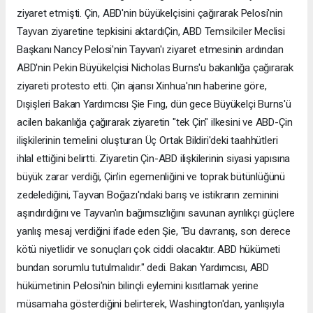
ziyaret etmişti. Çin, ABD'nin büyükelçisini çağırarak Pelosi'nin
Tayvan ziyaretine tepkisini aktardıÇin, ABD Temsilciler Meclisi
Başkanı Nancy Pelosi'nin Tayvan'ı ziyaret etmesinin ardından
ABD'nin Pekin Büyükelçisi Nicholas Burns'u bakanlığa çağırarak
ziyareti protesto etti. Çin ajansı Xinhua'nın haberine göre,
Dışişleri Bakan Yardımcısı Şie Fıng, dün gece Büyükelçi Burns'ü
acilen bakanlığa çağırarak ziyaretin "tek Çin" ilkesini ve ABD-Çin
ilişkilerinin temelini oluşturan Üç Ortak Bildiri'deki taahhütleri
ihlal ettiğini belirtti. Ziyaretin Çin-ABD ilişkilerinin siyasi yapısına
büyük zarar verdiği, Çin'in egemenliğini ve toprak bütünlüğünü
zedelediğini, Tayvan Boğazı'ndaki barış ve istikrarın zeminini
aşındırdığını ve Tayvan'ın bağımsızlığını savunan ayrılıkçı güçlere
yanlış mesaj verdiğini ifade eden Şie, "Bu davranış, son derece
kötü niyetlidir ve sonuçları çok ciddi olacaktır. ABD hükümeti
bundan sorumlu tutulmalıdır." dedi. Bakan Yardımcısı, ABD
hükümetinin Pelosi'nin bilinçli eylemini kısıtlamak yerine
müsamaha gösterdiğini belirterek, Washington'dan, yanlışıyla