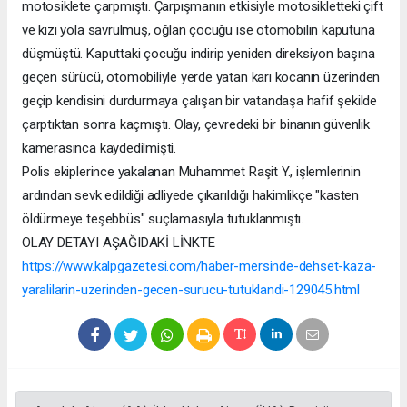
motosiklete çarpmıştı. Çarpışmanın etkisiyle motosikletteki çift
ve kızı yola savrulmuş, oğlan çocuğu ise otomobilin kaputuna
düşmüştü. Kaputtaki çocuğu indirip yeniden direksiyon başına
geçen sürücü, otomobiliyle yerde yatan karı kocanın üzerinden
geçip kendisini durdurmaya çalışan bir vatandaşa hafif şekilde
çarptıktan sonra kaçmıştı. Olay, çevredeki bir binanın güvenlik
kamerasınca kaydedilmişti.
Polis ekiplerince yakalanan Muhammet Raşit Y., işlemlerinin
ardından sevk edildiği adliyede çıkarıldığı hakimlikçe "kasten
öldürmeye teşebbüs" suçlamasıyla tutuklanmıştı.
OLAY DETAYI AŞAĞIDAKİ LİNKTE
https://www.kalpgazetesi.com/haber-mersinde-dehset-kaza-
yaralilarin-uzerinden-gecen-surucu-tutuklandi-129045.html