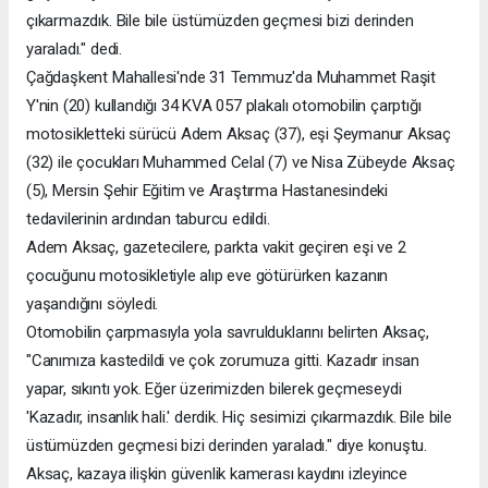
çıkarmazdık. Bile bile üstümüzden geçmesi bizi derinden
yaraladı." dedi.
Çağdaşkent Mahallesi'nde 31 Temmuz'da Muhammet Raşit
Y'nin (20) kullandığı 34 KVA 057 plakalı otomobilin çarptığı
motosikletteki sürücü Adem Aksaç (37), eşi Şeymanur Aksaç
(32) ile çocukları Muhammed Celal (7) ve Nisa Zübeyde Aksaç
(5), Mersin Şehir Eğitim ve Araştırma Hastanesindeki
tedavilerinin ardından taburcu edildi.
Adem Aksaç, gazetecilere, parkta vakit geçiren eşi ve 2
çocuğunu motosikletiyle alıp eve götürürken kazanın
yaşandığını söyledi.
Otomobilin çarpmasıyla yola savrulduklarını belirten Aksaç,
"Canımıza kastedildi ve çok zorumuza gitti. Kazadır insan
yapar, sıkıntı yok. Eğer üzerimizden bilerek geçmeseydi
'Kazadır, insanlık hali.' derdik. Hiç sesimizi çıkarmazdık. Bile bile
üstümüzden geçmesi bizi derinden yaraladı." diye konuştu.
Aksaç, kazaya ilişkin güvenlik kamerası kaydını izleyince