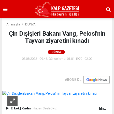
Anasayfa
DÜNYA
Çin Dışişleri Bakanı Vang, Pelosi'nin
Tayvan ziyaretini kınadı
DÜNYA
03.08.2022 - 09:46, Güncelleme: 01.01.1970 - 02:00
ABONE OL
Erkek
|
Kadın
(Haberi Sesli Oku)