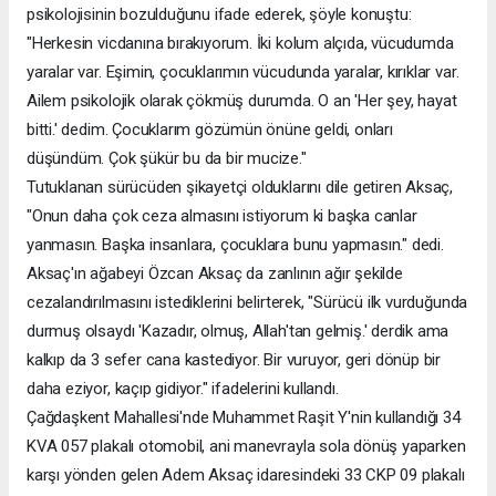
psikolojisinin bozulduğunu ifade ederek, şöyle konuştu:
"Herkesin vicdanına bırakıyorum. İki kolum alçıda, vücudumda
yaralar var. Eşimin, çocuklarımın vücudunda yaralar, kırıklar var.
Ailem psikolojik olarak çökmüş durumda. O an 'Her şey, hayat
bitti.' dedim. Çocuklarım gözümün önüne geldi, onları
düşündüm. Çok şükür bu da bir mucize."
Tutuklanan sürücüden şikayetçi olduklarını dile getiren Aksaç,
"Onun daha çok ceza almasını istiyorum ki başka canlar
yanmasın. Başka insanlara, çocuklara bunu yapmasın." dedi.
Aksaç'ın ağabeyi Özcan Aksaç da zanlının ağır şekilde
cezalandırılmasını istediklerini belirterek, "Sürücü ilk vurduğunda
durmuş olsaydı 'Kazadır, olmuş, Allah'tan gelmiş.' derdik ama
kalkıp da 3 sefer cana kastediyor. Bir vuruyor, geri dönüp bir
daha eziyor, kaçıp gidiyor." ifadelerini kullandı.
Çağdaşkent Mahallesi'nde Muhammet Raşit Y'nin kullandığı 34
KVA 057 plakalı otomobil, ani manevrayla sola dönüş yaparken
karşı yönden gelen Adem Aksaç idaresindeki 33 CKP 09 plakalı