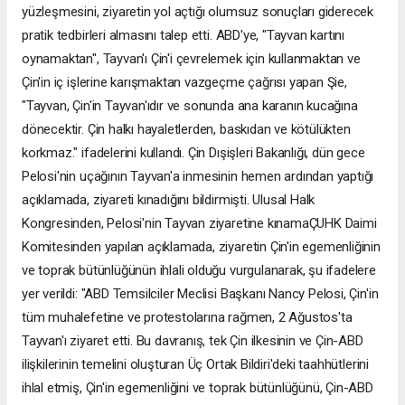
yüzleşmesini, ziyaretin yol açtığı olumsuz sonuçları giderecek
pratik tedbirleri almasını talep etti. ABD'ye, "Tayvan kartını
oynamaktan", Tayvan'ı Çin'i çevrelemek için kullanmaktan ve
Çin'in iç işlerine karışmaktan vazgeçme çağrısı yapan Şie,
"Tayvan, Çin'in Tayvan'ıdır ve sonunda ana karanın kucağına
dönecektir. Çin halkı hayaletlerden, baskıdan ve kötülükten
korkmaz." ifadelerini kullandı. Çin Dışişleri Bakanlığı, dün gece
Pelosi'nin uçağının Tayvan'a inmesinin hemen ardından yaptığı
açıklamada, ziyareti kınadığını bildirmişti. Ulusal Halk
Kongresinden, Pelosi'nin Tayvan ziyaretine kınamaÇUHK Daimi
Komitesinden yapılan açıklamada, ziyaretin Çin'in egemenliğinin
ve toprak bütünlüğünün ihlali olduğu vurgulanarak, şu ifadelere
yer verildi: "ABD Temsilciler Meclisi Başkanı Nancy Pelosi, Çin'in
tüm muhalefetine ve protestolarına rağmen, 2 Ağustos'ta
Tayvan'ı ziyaret etti. Bu davranış, tek Çin ilkesinin ve Çin-ABD
ilişkilerinin temelini oluşturan Üç Ortak Bildiri'deki taahhütlerini
ihlal etmiş, Çin'in egemenliğini ve toprak bütünlüğünü, Çin-ABD