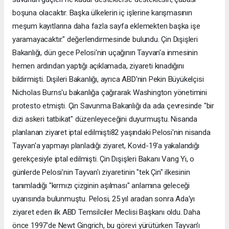
boşuna olacaktır. Başka ülkelerin iç işlerine karışmasının
meşum kayıtlarına daha fazla sayfa eklemekten başka işe
yaramayacaktır." değerlendirmesinde bulundu. Çin Dışişleri
Bakanlığı, dün gece Pelosi'nin uçağının Tayvan'a inmesinin
hemen ardından yaptığı açıklamada, ziyareti kınadığını
bildirmişti. Dışileri Bakanlığı, ayrıca ABD'nin Pekin Büyükelçisi
Nicholas Burns'u bakanlığa çağırarak Washington yönetimini
protesto etmişti. Çin Savunma Bakanlığı da ada çevresinde "bir
dizi askeri tatbikat" düzenleyeceğini duyurmuştu. Nisanda
planlanan ziyaret iptal edilmişti82 yaşındaki Pelosi'nin nisanda
Tayvan'a yapmayı planladığı ziyaret, Kovid-19'a yakalandığı
gerekçesiyle iptal edilmişti. Çin Dışişleri Bakanı Vang Yi, o
günlerde Pelosi'nin Tayvan'ı ziyaretinin "tek Çin" ilkesinin
tanımladığı "kırmızı çizginin aşılması" anlamına geleceği
uyarısında bulunmuştu. Pelosi, 25 yıl aradan sonra Ada'yı
ziyaret eden ilk ABD Temsilciler Meclisi Başkanı oldu. Daha
önce 1997'de Newt Gingrich, bu görevi yürütürken Tayvan'ı