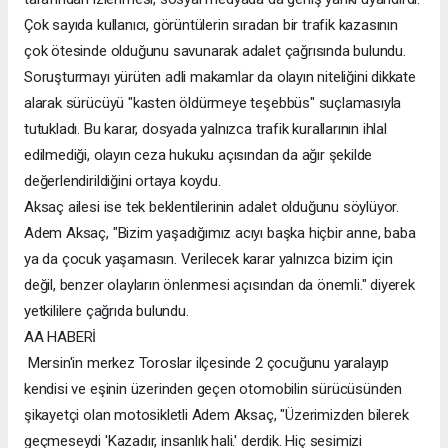
Çok sayıda kullanıcı, görüntülerin sıradan bir trafik kazasının
çok ötesinde olduğunu savunarak adalet çağrısında bulundu.
Soruşturmayı yürüten adli makamlar da olayın niteliğini dikkate
alarak sürücüyü "kasten öldürmeye teşebbüs" suçlamasıyla
tutukladı. Bu karar, dosyada yalnızca trafik kurallarının ihlal
edilmediği, olayın ceza hukuku açısından da ağır şekilde
değerlendirildiğini ortaya koydu.
Aksaç ailesi ise tek beklentilerinin adalet olduğunu söylüyor.
Adem Aksaç, "Bizim yaşadığımız acıyı başka hiçbir anne, baba
ya da çocuk yaşamasın. Verilecek karar yalnızca bizim için
değil, benzer olayların önlenmesi açısından da önemli." diyerek
yetkililere çağrıda bulundu.
AA HABERİ
Mersin'in merkez Toroslar ilçesinde 2 çocuğunu yaralayıp
kendisi ve eşinin üzerinden geçen otomobilin sürücüsünden
şikayetçi olan motosikletli Adem Aksaç, "Üzerimizden bilerek
geçmeseydi 'Kazadır, insanlık hali.' derdik. Hiç sesimizi