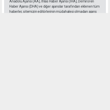
Anadolu Ajansı (AA), İhlas Haber Ajansı (İHA), Demirören
Haber Ajansı (DHA) ve diğer ajanslar tarafından eklenen tüm
haberler, sitemizin editörlerinin müdahalesi olmadan ajans
kanallarından çekilmektedir. Bu haberlerde yer alan hukuki
muhataplar haberi geçen ajanslar olup sitemizin hiç bir
editörü sorumlu tutulamaz...
#Mersin
#Motosiklet
#Otomobil
#üzerinden geçti
#Adem Aksaç
#kaza
Okuyu Yorumları
(0)
Gonder
Yorum yazarak Topluluk Kuralları’nı kabul etmiş bulunuyor ve siteye yaptığınız
yorumunuzla ilgili doğrudan veya dolaylı tüm sorumluluğu tek başınıza
üstleniyorsunuz. Yazılan tüm yorumlardan site yönetimi hiçbir şekilde sorumlu
tutulamaz.