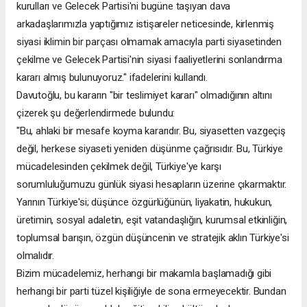
kurulları ve Gelecek Partisi'ni bugüne taşıyan dava
arkadaşlarımızla yaptığımız istişareler neticesinde, kirlenmiş
siyasi iklimin bir parçası olmamak amacıyla parti siyasetinden
çekilme ve Gelecek Partisi'nin siyasi faaliyetlerini sonlandırma
kararı almış bulunuyoruz." ifadelerini kullandı.
Davutoğlu, bu kararın "bir teslimiyet kararı" olmadığının altını
çizerek şu değerlendirmede bulundu:
"Bu, ahlaki bir mesafe koyma kararıdır. Bu, siyasetten vazgeçiş
değil, herkese siyaseti yeniden düşünme çağrısıdır. Bu, Türkiye
mücadelesinden çekilmek değil, Türkiye'ye karşı
sorumluluğumuzu günlük siyasi hesapların üzerine çıkarmaktır.
Yarının Türkiye'si; düşünce özgürlüğünün, liyakatin, hukukun,
üretimin, sosyal adaletin, eşit vatandaşlığın, kurumsal etkinliğin,
toplumsal barışın, özgün düşüncenin ve stratejik aklın Türkiye'si
olmalıdır.
Bizim mücadelemiz, herhangi bir makamla başlamadığı gibi
herhangi bir parti tüzel kişiliğiyle de sona ermeyecektir. Bundan