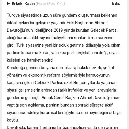
Erkek
|
Kadın
(Haberi Sesli Oku)
Türkiye siyasetinde uzun süre gündem oluşturması beklenen
dikkat çekici bir gelişme yaşandı. Eski Başbakan Ahmet
Davutoğlu'nun liderliğinde 2019 yılında kurulan Gelecek Partisi,
aldığı kararla aktif siyasi faaliyetlerini sonlandırma sürecine
girdi. Türk siyasetine yeni bir soluk getirme iddiasıyla yola çıkan
partinin kapanma kararı, yalnızca parti teşkilatlarını değil, siyasi
kulisleri de hareketlendirdi.
Kurulduğu günden bu yana demokrasi, hukuk devleti, şeffaf
yönetim ve ekonomik reform söylemleriyle kamuoyunun
karşısına çıkan Gelecek Partisi, özellikle son yıllarda yaşanan
siyasi gelişmelerin ardından farklı ittifaklar ve yeni arayışlarla
gündeme gelmişti. Ancak Genel Başkan Ahmet Davutoğlu'nun
yaptığı son açıklama, partinin bundan sonraki süreçte aktif
siyasi mücadeleyi kurumsal kimliğiyle sürdürmeyeceğini ortaya
koydu.
Davutoğlu, kararın herhangi bir başarısızlığın ya da geri adımın