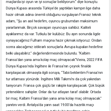
maçlarda iyi oyun ve iyi sonuçlar bekliyorum." diye konuştu.
Dünya Kupası arasında Türkiye'de yaptıkları kampın lige daha
hazır olmak adına önemli olduğunu vurgulayan Fransız teknik
adam, "Şu an asıl hedefim, oyuncu grubumdan maksimum
yararlanmak. Birçok savaşan oyuncuya sahibiz. Kaliteli
ayaklarımız da var. Tutkulu bir kulübüz. Bu ayın sonunda ligde
oynayacağımız Fulham maçına hazır çıkmak istiyoruz. Ondan
sonra alacağımız istikrarlı sonuçlarla Avrupa kupaları hedefine
belki ulaşabiliriz." değerlendirmesinde bulundu. "Kalbim
Fransa'dan yana ama kolay maç olmayacak"Vieira, 2022 FIFA
Dünya Kupası'nda İngiltere ile Fransa'nın çeyrek finalde
karşılaşacak olmasıyla ilgili soruya, "Tabii beklentim Fransa'nın
tur atlaması yönünde. İngiltere Milli Takımı'nı da çok yakından
tanıyorum. Fransa çok güçlü bir rakiple karşılaşacak. Çok büyük
yeteneklere sahipler. Onlar da tur atlayan taraf olabilir. Ortada
bir maç. Kalbim Fransa'dan yana ama kolay maç olmayacak."
yanıtını verdi. Antalya'da yarın saat 19.00'da hazırlık maçı