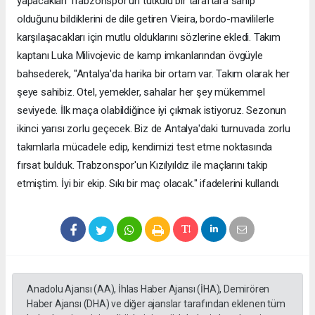
yapacakları Trabzonspor'un tutkulu bir taraftara sahip
olduğunu bildiklerini de dile getiren Vieira, bordo-mavililerle
karşılaşacakları için mutlu olduklarını sözlerine ekledi. Takım
kaptanı Luka Milivojevic de kamp imkanlarından övgüyle
bahsederek, "Antalya'da harika bir ortam var. Takım olarak her
şeye sahibiz. Otel, yemekler, sahalar her şey mükemmel
seviyede. İlk maça olabildiğince iyi çıkmak istiyoruz. Sezonun
ikinci yarısı zorlu geçecek. Biz de Antalya'daki turnuvada zorlu
takımlarla mücadele edip, kendimizi test etme noktasında
fırsat bulduk. Trabzonspor'un Kızılyıldız ile maçlarını takip
etmiştim. İyi bir ekip. Sıkı bir maç olacak." ifadelerini kullandı.
Anadolu Ajansı (AA), İhlas Haber Ajansı (İHA), Demirören
Haber Ajansı (DHA) ve diğer ajanslar tarafından eklenen tüm