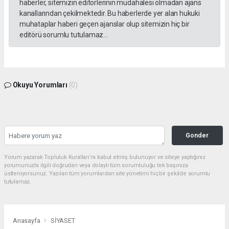
haberler, sitemizin editörlerinin müdahalesi olmadan ajans
kanallarından çekilmektedir. Bu haberlerde yer alan hukuki
muhataplar haberi geçen ajanslar olup sitemizin hiç bir
editörü sorumlu tutulamaz...
Okuyu Yorumları
(0)
Gonder
Yorum yazarak Topluluk Kuralları’nı kabul etmiş bulunuyor ve siteye yaptığınız
yorumunuzla ilgili doğrudan veya dolaylı tüm sorumluluğu tek başınıza
üstleniyorsunuz. Yazılan tüm yorumlardan site yönetimi hiçbir şekilde sorumlu
tutulamaz.
Anasayfa
SİYASET