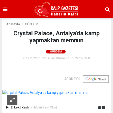
Anasayfa
GÜNDEM
Crystal Palace, Antalya'da kamp
yapmaktan memnun
GÜNDEM
06.12.2022 - 17:31, Güncelleme: 01.01.1970 - 02:00
ABONE OL
Erkek
|
Kadın
(Haberi Sesli Oku)