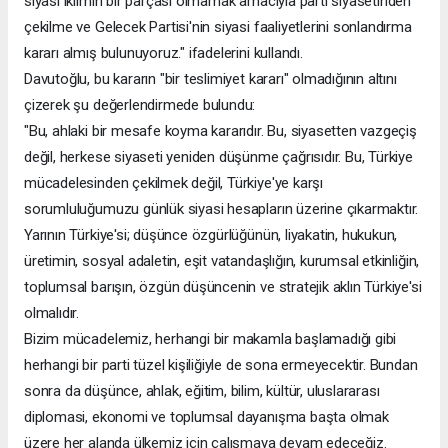
siyasi iklimin bir parçası olmamak amacıyla parti siyasetinden
çekilme ve Gelecek Partisi'nin siyasi faaliyetlerini sonlandırma
kararı almış bulunuyoruz." ifadelerini kullandı.
Davutoğlu, bu kararın "bir teslimiyet kararı" olmadığının altını
çizerek şu değerlendirmede bulundu:
"Bu, ahlaki bir mesafe koyma kararıdır. Bu, siyasetten vazgeçiş
değil, herkese siyaseti yeniden düşünme çağrısıdır. Bu, Türkiye
mücadelesinden çekilmek değil, Türkiye'ye karşı
sorumluluğumuzu günlük siyasi hesapların üzerine çıkarmaktır.
Yarının Türkiye'si; düşünce özgürlüğünün, liyakatin, hukukun,
üretimin, sosyal adaletin, eşit vatandaşlığın, kurumsal etkinliğin,
toplumsal barışın, özgün düşüncenin ve stratejik aklın Türkiye'si
olmalıdır.
Bizim mücadelemiz, herhangi bir makamla başlamadığı gibi
herhangi bir parti tüzel kişiliğiyle de sona ermeyecektir. Bundan
sonra da düşünce, ahlak, eğitim, bilim, kültür, uluslararası
diplomasi, ekonomi ve toplumsal dayanışma başta olmak
üzere her alanda ülkemiz için çalışmaya devam edeceğiz.