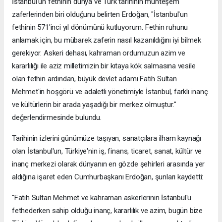
İstanbul'un fethinin dünya ve Türk tarihinin muhteşem
zaferlerinden biri olduğunu belirten Erdoğan, "İstanbul'un
fethinin 571'inci yıl dönümünü kutluyorum. Fethin ruhunu
anlamak için, bu mübarek zaferin nasıl kazanıldığını iyi bilmek
gerekiyor. Askeri dehası, kahraman ordumuzun azim ve
kararlılığı ile aziz milletimizin bir kıtaya kök salmasına vesile
olan fethin ardından, büyük devlet adamı Fatih Sultan
Mehmet'in hoşgörü ve adaletli yönetimiyle İstanbul, farklı inanç
ve kültürlerin bir arada yaşadığı bir merkez olmuştur."
değerlendirmesinde bulundu.
Tarihinin izlerini günümüze taşıyan, sanatçılara ilham kaynağı
olan İstanbul'un, Türkiye'nin iş, finans, ticaret, sanat, kültür ve
inanç merkezi olarak dünyanın en gözde şehirleri arasında yer
aldığına işaret eden Cumhurbaşkanı Erdoğan, şunları kaydetti:
"Fatih Sultan Mehmet ve kahraman askerlerinin İstanbul'u
fethederken sahip olduğu inanç, kararlılık ve azim, bugün bize