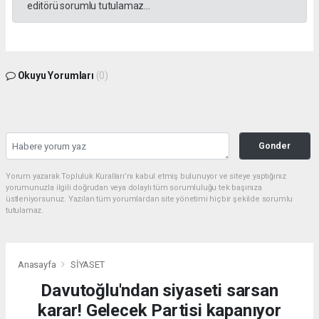
editörü sorumlu tutulamaz...
Okuyu Yorumları
(0)
Gonder
Yorum yazarak Topluluk Kuralları’nı kabul etmiş bulunuyor ve siteye yaptığınız
yorumunuzla ilgili doğrudan veya dolaylı tüm sorumluluğu tek başınıza
üstleniyorsunuz. Yazılan tüm yorumlardan site yönetimi hiçbir şekilde sorumlu
tutulamaz.
Anasayfa
SİYASET
Davutoğlu'ndan siyaseti sarsan
karar! Gelecek Partisi kapanıyor