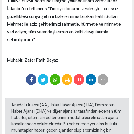
Türkiye Yüzyılı hedefine ulaşma yolunda ilham vermektedir.
İstanbul'un fethinin 571'inci yıl dönümü vesilesiyle, bu eşsiz
güzellikteki dünya şehrini bizlere miras bırakan Fatih Sultan
Mehmet ile aziz şehitlerimizi rahmetle, hürmetle ve minnetle
yad ediyor, tüm vatandaşlarımızı en kalbi duygularımla
selamlıyorum."
Muhabir: Zafer Fatih Beyaz
Anadolu Ajansı (AA), İhlas Haber Ajansı (İHA), Demirören
Haber Ajansı (DHA) ve diğer ajanslar tarafından eklenen tüm
haberler, sitemizin editörlerinin müdahalesi olmadan ajans
kanallarından çekilmektedir. Bu haberlerde yer alan hukuki
muhataplar haberi geçen ajanslar olup sitemizin hiç bir