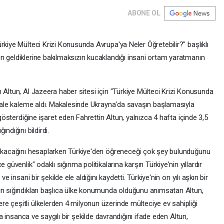
ABONE OL
rkiye Mülteci Krizi Konusunda Avrupa'ya Neler Öğretebilir?" başlıklı
n geldiklerine bakılmaksızın kucaklandığı insani ortam yaratmanın
Altun, Al Jazeera haber sitesi için "Türkiye Mülteci Krizi Konusunda
akale kaleme aldı. Makalesinde Ukrayna'da savaşın başlamasıyla
 gösterdiğine işaret eden Fahrettin Altun, yalnızca 4 hafta içinde 3,5
ndığını bildirdi.
 çıkacağını hesaplarken Türkiye'den öğreneceği çok şey bulunduğunu
 güvenlik" odaklı sığınma politikalarına karşın Türkiye'nin yıllardır
e insani bir şekilde ele aldığını kaydetti. Türkiye'nin on yılı aşkın bir
in sığındıkları başlıca ülke konumunda olduğunu anımsatan Altun,
e çeşitli ülkelerden 4 milyonun üzerinde mülteciye ev sahipliği
ma insanca ve saygılı bir şekilde davrandığını ifade eden Altun,