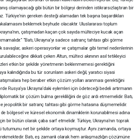
anış olamayacağı gibi bütün bir bölgeyi derinden istikrarsızlaştıran bir
az. Türkiye'nin gereken desteği alamadan tek başına başardıkları
 yakalamasını beklemek beyhude olacaktır. Uluslararası toplum
Ukrayna'nın, çatışmadan kaçan çok sayıda mülteciye kucak açan
rakmamalıdır." "Batı, Ukrayna’yı sadece satranç tahtası gibi görme
k savaşlar, askeri operasyonlar ve çatışmalar gibi temel nedenlerinin
ulabileceğine dikkati çeken Altun, mülteci akınının asıl tetikleyici
zleri etkin bir şekilde yönetmenin beklenmemesi gerektiğini
rşıya kalındığında bu tür sorunların askeri değil, yaratıcı siyasi
, çatışmalara hep beraber etkin çözüm yolları aranması gerektiğini
lerde Rusya'ya Ukrayna’daki eylemleri için ödeteceği bedeli artırmanın
iplomatik bir çözüm bulma gerekliliğini de göz ardı etmemelidir. Batı,
e jeopolitik bir satranç tahtası gibi görme hatasına düşmemelidir.
 de bölgesel ve küresel ekonomik dinamiklerin korunabilmesi adına
in bir bütün olarak çaba sarf etmelidir. Türkiye, Ukrayna'nın toprak
ki tutumunu net bir şekilde ortaya koymuştur. Aynı zamanda, ortaya
erekmektedir. Batı, eş zamanlı olarak hem anlaşmazlığın çözümüne