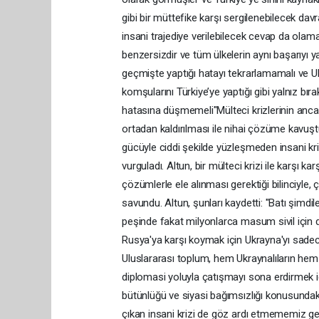
gibi bir müttefike karşı sergilenebilecek davr
insani trajediye verilebilecek cevap da olam
benzersizdir ve tüm ülkelerin aynı başarıyı
geçmişte yaptığı hatayı tekrarlamamalı ve 
komşularını Türkiye’ye yaptığı gibi yalnız bı
hatasına düşmemeli"Mülteci krizlerinin anca
ortadan kaldırılması ile nihai çözüme kavuştur
gücüyle ciddi şekilde yüzleşmeden insani kri
vurguladı. Altun, bir mülteci krizi ile karşı ka
çözümlerle ele alınması gerektiği bilinciyle
savundu. Altun, şunları kaydetti: "Batı şimdi
peşinde fakat milyonlarca masum sivil için d
Rusya'ya karşı koymak için Ukrayna'yı sadec
Uluslararası toplum, hem Ukraynalıların hem
diplomasi yoluyla çatışmayı sona erdirmek iç
bütünlüğü ve siyasi bağımsızlığı konusunda
çıkan insani krizi de göz ardı etmememiz g