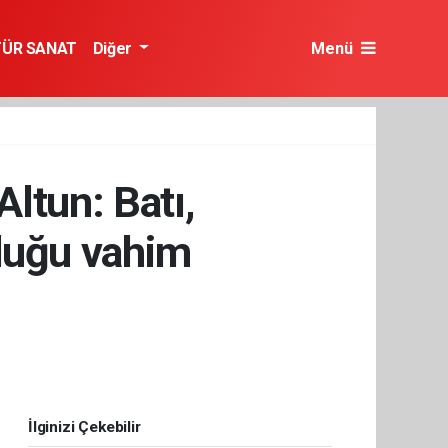
TÜR SANAT
Diğer
Menü
ltun: Batı,
nduğu vahim
İlginizi Çekebilir