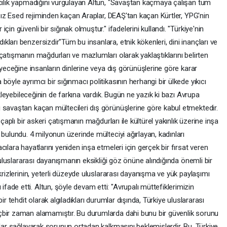
mcılık yapmadığını vurgulayan Altun, "Savaştan kaçmaya çalışan tüm
masız Esed rejiminden kaçan Araplar, DEAŞ'tan kaçan Kürtler, YPG'nin
in güvenli bir sığınak olmuştur." ifadelerini kullandı. "Türkiye'nin
ları benzersizdir"Tüm bu insanlara, etnik kökenleri, dini inançları ve
çatışmanın mağdurları ve mazlumları olarak yaklaştıklarını belirten
eyeceğine insanların dinlerine veya dış görünüşlerine göre karar
öyle ayrımcı bir sığınmacı politikasının herhangi bir ülkede yıkıcı
ikleyebileceğinin de farkına vardık. Bugün ne yazık ki bazı Avrupa
 savaştan kaçan mültecileri dış görünüşlerine göre kabul etmektedir.
 çaplı bir askeri çatışmanın mağdurları ile kültürel yakınlık üzerine inşa
 bulundu. 4 milyonun üzerinde mülteciyi ağırlayan, kadınları
ılara hayatlarını yeniden inşa etmeleri için gerçek bir fırsat veren
, uluslararası dayanışmanın eksikliği göz önüne alındığında önemli bir
krizlerinin, yeterli düzeyde uluslararası dayanışma ve yük paylaşımı
de etti. Altun, şöyle devam etti: "Avrupalı müttefiklerimizin
ir tehdit olarak algıladıkları durumlar dışında, Türkiye uluslararası
çbir zaman alamamıştır. Bu durumlarda dahi bunu bir güvenlik sorunu
klar sağlayarak sorunun ortadan kalkmasını beklemişlerdir. Bu, Türkiye