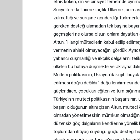
etnik köken, din ve cinsiyet temelinde ayrı
Suriyelilere kollarımızı açtık. Ülkemiz, acı
zulmettiği ve sürgüne gönderdiği Türkmenler iç
gereken desteği alamadan tek başına başardık
geçmişleri ne olursa olsun onlara dayatılan 
Altun, "Hangi mültecilerin kabul edilip edilm
vermenin ahlaki olmayacağını gördük. Ayrıca b
yabancı düşmanlığı ve ırkçılık dalgalarını tet
ülkeleri bu hataya düşmekte ve Ukrayna'daki
Mülteci politikasının, Ukrayna'daki gibi büyük
edilmesi doğru değildir." değerlendirmesinde
güçlendiren, çocukları eğiten ve tüm sığınmac
Türkiye'nin mülteci politikasının başarısının
başarı olduğunun altını çizen Altun, mülteci 
olmadan yönetilmesinin mümkün olmadığını ifa
düzensiz göç dalgalarını kendilerine yönelik b
toplumdan ihtiyaç duyduğu güçlü desteği hi
olarak görmüşler ve Türkiye'ye sınırlı kayna