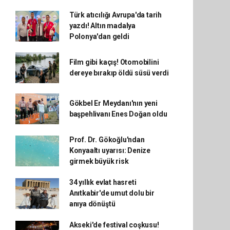
Türk atıcılığı Avrupa'da tarih
yazdı! Altın madalya
Polonya'dan geldi
Film gibi kaçış! Otomobilini
dereye bırakıp öldü süsü verdi
Gökbel Er Meydanı'nın yeni
başpehlivanı Enes Doğan oldu
Prof. Dr. Gökoğlu'ndan
Konyaaltı uyarısı: Denize
girmek büyük risk
34 yıllık evlat hasreti
Anıtkabir'de umut dolu bir
anıya dönüştü
Akseki'de festival coşkusu!