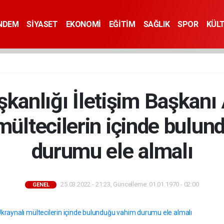
NDEM
SİYASET
EKONOMİ
EĞİTİM
SAĞLIK
SPOR
KÜL
anlığı İletişim Başkanı A
mültecilerin içinde bulu
durumu ele almalı
25.03.2022 - 21:23, Güncelleme: 01.01.1970 - 02:00
GENEL