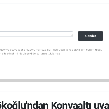
Gonder
uyor ve siteye yaptığınız yorumunuzla ilgili doğrudan veya dolaylı tüm sorumluluğu
n site yönetimi hiçbir şekilde sorumlu tutulamaz.
ökoğlu'ndan Konyaaltı uya