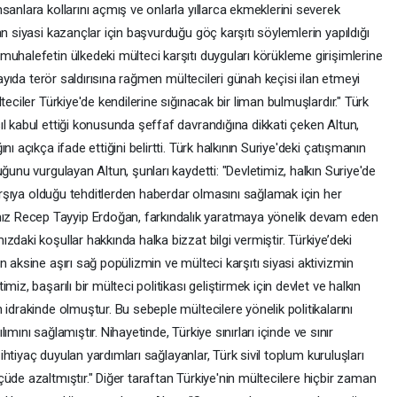
sanlara kollarını açmış ve onlarla yıllarca ekmeklerini severek
n siyasi kazançlar için başvurduğu göç karşıtı söylemlerin yapıldığı
uhalefetin ülkedeki mülteci karşıtı duyguları körükleme girişimlerine
sayıda terör saldırısına rağmen mültecileri günah keçisi ilan etmeyi
teciler Türkiye'de kendilerine sığınacak bir liman bulmuşlardır." Türk
l kabul ettiği konusunda şeffaf davrandığına dikkati çeken Altun,
ı açıkça ifade ettiğini belirtti. Türk halkının Suriye'deki çatışmanın
ğunu vurgulayan Altun, şunları kaydetti: "Devletimiz, halkın Suriye'de
karşıya olduğu tehditlerden haberdar olmasını sağlamak için her
z Recep Tayyip Erdoğan, farkındalık yaratmaya yönelik devam eden
daki koşullar hakkında halka bizzat bilgi vermiştir. Türkiye’deki
 aksine aşırı sağ popülizmin ve mülteci karşıtı siyasi aktivizmin
iz, başarılı bir mülteci politikası geliştirmek için devlet ve halkın
idrakinde olmuştur. Bu sebeple mültecilere yönelik politikalarını
ılımını sağlamıştır. Nihayetinde, Türkiye sınırları içinde ve sınır
 ihtiyaç duyulan yardımları sağlayanlar, Türk sivil toplum kuruluşları
üde azaltmıştır." Diğer taraftan Türkiye'nin mültecilere hiçbir zaman