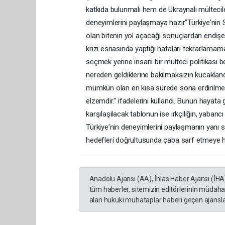
katkıda bulunmalı hem de Ukraynalı mültecile
deneyimlerini paylaşmaya hazır”Türkiye'nin Su
olan bitenin yol açacağı sonuçlardan endişe d
krizi esnasında yaptığı hataları tekrarlama
seçmek yerine insani bir mülteci politikası be
nereden geldiklerine bakılmaksızın kucakland
mümkün olan en kısa sürede sona erdirilmesi 
elzemdir." ifadelerini kullandı. Bunun hayata 
karşılaşılacak tablonun ise ırkçılığın, yabanc
Türkiye'nin deneyimlerini paylaşmanın yanı
hedefleri doğrultusunda çaba sarf etmeye ha
Anadolu Ajansı (AA), İhlas Haber Ajansı (İHA
tüm haberler, sitemizin editörlerinin müdaha
alan hukuki muhataplar haberi geçen ajanslar