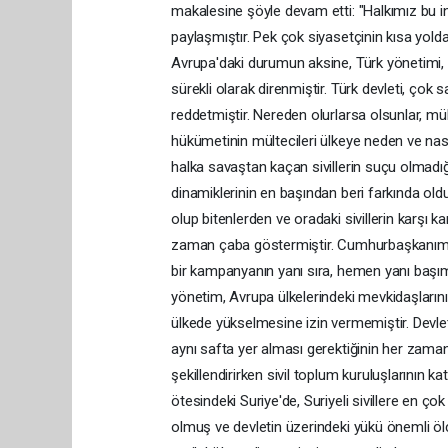
makalesine şöyle devam etti: "Halkımız bu in
paylaşmıştır. Pek çok siyasetçinin kısa yolda
Avrupa'daki durumun aksine, Türk yönetimi, m
sürekli olarak direnmiştir. Türk devleti, çok 
reddetmiştir. Nereden olurlarsa olsunlar, mül
hükümetinin mültecileri ülkeye neden ve nası
halka savaştan kaçan sivillerin suçu olmadığın
dinamiklerinin en başından beri farkında oldu
olup bitenlerden ve oradaki sivillerin karşı 
zaman çaba göstermiştir. Cumhurbaşkanımı
bir kampanyanın yanı sıra, hemen yanı başımız
yönetim, Avrupa ülkelerindeki mevkidaşlarının
ülkede yükselmesine izin vermemiştir. Devletim
aynı safta yer alması gerektiğinin her zaman 
şekillendirirken sivil toplum kuruluşlarının kat
ötesindeki Suriye'de, Suriyeli sivillere en çok
olmuş ve devletin üzerindeki yükü önemli ölç