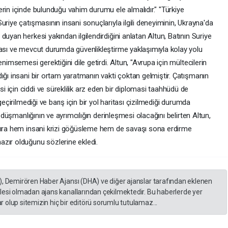
rin içinde bulunduğu vahim durumu ele almalıdır." "Türkiye
riye çatışmasının insani sonuçlarıyla ilgili deneyiminin, Ukrayna'da
uyan herkesi yakından ilgilendirdiğini anlatan Altun, Batının Suriye
ması ve mevcut durumda güvenlikleştirme yaklaşımıyla kolay yolu
nimsemesi gerektiğini dile getirdi. Altun, "Avrupa için mültecilerin
ığı insani bir ortam yaratmanın vakti çoktan gelmiştir. Çatışmanın
için ciddi ve süreklilik arz eden bir diplomasi taahhüdü de
geçirilmediği ve barış için bir yol haritası çizilmediği durumda
ı düşmanlığının ve ayrımcılığın derinleşmesi olacağını belirten Altun,
 sıra hem insani krizi göğüsleme hem de savaşı sona erdirme
zır olduğunu sözlerine ekledi.
), Demirören Haber Ajansı (DHA) ve diğer ajanslar tarafından eklenen
lesi olmadan ajans kanallarından çekilmektedir. Bu haberlerde yer
 olup sitemizin hiç bir editörü sorumlu tutulamaz...