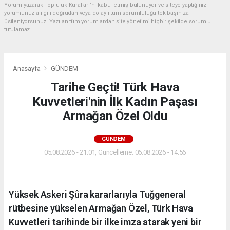
Yorum yazarak Topluluk Kuralları’nı kabul etmiş bulunuyor ve siteye yaptığınız
yorumunuzla ilgili doğrudan veya dolaylı tüm sorumluluğu tek başınıza
üstleniyorsunuz. Yazılan tüm yorumlardan site yönetimi hiçbir şekilde sorumlu
tutulamaz.
Anasayfa
GÜNDEM
Tarihe Geçti! Türk Hava
Kuvvetleri'nin İlk Kadın Paşası
Armağan Özel Oldu
GÜNDEM
05.08.2026 - 21:01, Güncelleme: 06.08.2026 - 14:56
Yüksek Askeri Şûra kararlarıyla Tuğgeneral
rütbesine yükselen Armağan Özel, Türk Hava
Kuvvetleri tarihinde bir ilke imza atarak yeni bir