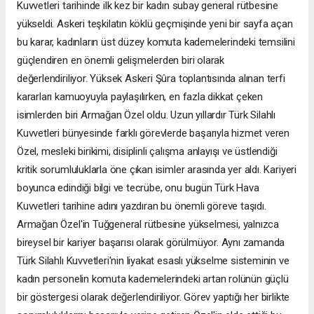
Kuvvetleri tarihinde ilk kez bir kadın subay general rütbesine
yükseldi. Askeri teşkilatın köklü geçmişinde yeni bir sayfa açan
bu karar, kadınların üst düzey komuta kademelerindeki temsilini
güçlendiren en önemli gelişmelerden biri olarak
değerlendiriliyor. Yüksek Askeri Şûra toplantısında alınan terfi
kararları kamuoyuyla paylaşılırken, en fazla dikkat çeken
isimlerden biri Armağan Özel oldu. Uzun yıllardır Türk Silahlı
Kuvvetleri bünyesinde farklı görevlerde başarıyla hizmet veren
Özel, mesleki birikimi, disiplinli çalışma anlayışı ve üstlendiği
kritik sorumluluklarla öne çıkan isimler arasında yer aldı. Kariyeri
boyunca edindiği bilgi ve tecrübe, onu bugün Türk Hava
Kuvvetleri tarihine adını yazdıran bu önemli göreve taşıdı.
Armağan Özel'in Tuğgeneral rütbesine yükselmesi, yalnızca
bireysel bir kariyer başarısı olarak görülmüyor. Aynı zamanda
Türk Silahlı Kuvvetleri'nin liyakat esaslı yükselme sisteminin ve
kadın personelin komuta kademelerindeki artan rolünün güçlü
bir göstergesi olarak değerlendiriliyor. Görev yaptığı her birlikte