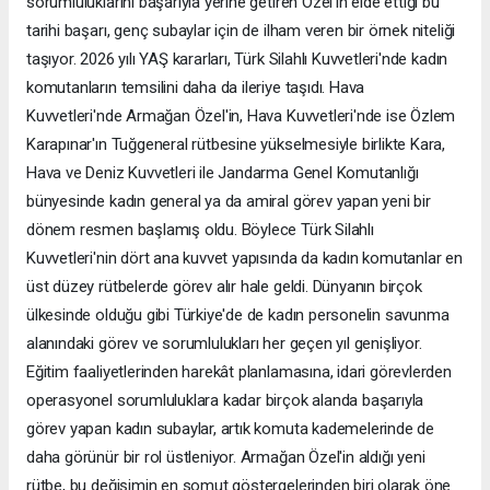
sorumluluklarını başarıyla yerine getiren Özel'in elde ettiği bu
tarihi başarı, genç subaylar için de ilham veren bir örnek niteliği
taşıyor. 2026 yılı YAŞ kararları, Türk Silahlı Kuvvetleri'nde kadın
komutanların temsilini daha da ileriye taşıdı. Hava
Kuvvetleri'nde Armağan Özel'in, Hava Kuvvetleri'nde ise Özlem
Karapınar'ın Tuğgeneral rütbesine yükselmesiyle birlikte Kara,
Hava ve Deniz Kuvvetleri ile Jandarma Genel Komutanlığı
bünyesinde kadın general ya da amiral görev yapan yeni bir
dönem resmen başlamış oldu. Böylece Türk Silahlı
Kuvvetleri'nin dört ana kuvvet yapısında da kadın komutanlar en
üst düzey rütbelerde görev alır hale geldi. Dünyanın birçok
ülkesinde olduğu gibi Türkiye'de de kadın personelin savunma
alanındaki görev ve sorumlulukları her geçen yıl genişliyor.
Eğitim faaliyetlerinden harekât planlamasına, idari görevlerden
operasyonel sorumluluklara kadar birçok alanda başarıyla
görev yapan kadın subaylar, artık komuta kademelerinde de
daha görünür bir rol üstleniyor. Armağan Özel'in aldığı yeni
rütbe, bu değişimin en somut göstergelerinden biri olarak öne