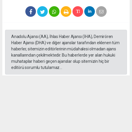
Anadolu Ajansı (AA), İhlas Haber Ajansı (İHA), Demirören
Haber Ajansı (DHA) ve diğer ajanslar tarafından eklenen tüm
haberler, sitemizin editörlerinin müdahalesi olmadan ajans
kanallarından çekilmektedir. Bu haberlerde yer alan hukuki
muhataplar haberi geçen ajanslar olup sitemizin hiç bir
editörü sorumlu tutulamaz...
#Yüksek askeri şüra
#Tuğgeneral rütbe
#Türk kara kuvvetleri
#tarihe geçti
#paşa
#Armağan Özel
#Hava küvvetleri
#
Okuyu Yorumları
(0)