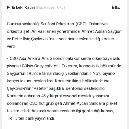
Erkek
|
Kadın
(Haberi Sesli Oku)
Cumhurbaşkanlığı Senfoni Orkestrası (CSO), Finlandiyalı
orkestra şefi Ari Rasilainen yönetiminde, Ahmet Adnan Saygun
ve Peter İlyiç Çaykovski'nin eserlerinin seslendirildiği konser
verdi.
- CSO Ada Ankara Ana Salonu'ndaki konserde orkestraya ünlü
piyanist Gülsin Onay eşlik etti. Orkestra, konserin ilk bölümünde
Saygun'un 1958'de tamamladığı yapıtlarından 1 No'lu piyano
konçertosunu seslendirdi. Konserin ikinci bölümünde ise
Çaykovski'nin "Patetik" başlıklı 6. senfonisi seslendirildi.
Konserin ardından 45 yıllık profesyonel meslek yaşamını
sonlandıran CSO flüt grup şefi Ahmet Aycan Sancar'a plaket
takdim edildi. Ankaralı sanatseverlerin ilgi gösterdiği konser,
TRT 3'ten canlı yayımlandı.