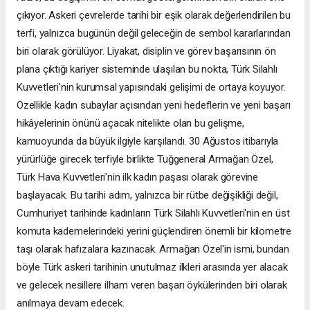
çıkıyor. Askeri çevrelerde tarihi bir eşik olarak değerlendirilen bu
terfi, yalnızca bugünün değil geleceğin de sembol kararlarından
biri olarak görülüyor. Liyakat, disiplin ve görev başarısının ön
plana çıktığı kariyer sisteminde ulaşılan bu nokta, Türk Silahlı
Kuvvetleri'nin kurumsal yapısındaki gelişimi de ortaya koyuyor.
Özellikle kadın subaylar açısından yeni hedeflerin ve yeni başarı
hikâyelerinin önünü açacak nitelikte olan bu gelişme,
kamuoyunda da büyük ilgiyle karşılandı. 30 Ağustos itibarıyla
yürürlüğe girecek terfiyle birlikte Tuğgeneral Armağan Özel,
Türk Hava Kuvvetleri'nin ilk kadın paşası olarak görevine
başlayacak. Bu tarihi adım, yalnızca bir rütbe değişikliği değil,
Cumhuriyet tarihinde kadınların Türk Silahlı Kuvvetleri'nin en üst
komuta kademelerindeki yerini güçlendiren önemli bir kilometre
taşı olarak hafızalara kazınacak. Armağan Özel'in ismi, bundan
böyle Türk askeri tarihinin unutulmaz ilkleri arasında yer alacak
ve gelecek nesillere ilham veren başarı öykülerinden biri olarak
anılmaya devam edecek.