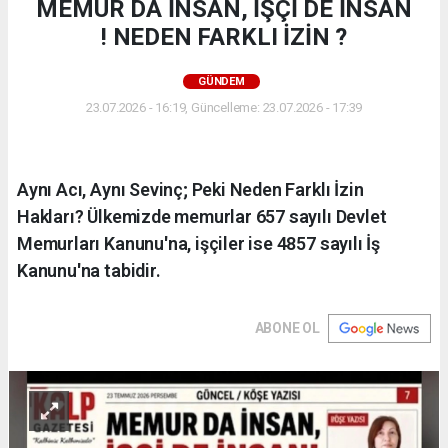
MEMUR DA İNSAN, İŞÇİ DE İNSAN
! NEDEN FARKLI İZİN ?
GÜNDEM
23.07.2026 - 16:19, Güncelleme: 23.07.2026 - 17:39
Aynı Acı, Aynı Sevinç; Peki Neden Farklı İzin
Hakları? Ülkemizde memurlar 657 sayılı Devlet
Memurları Kanunu'na, işçiler ise 4857 sayılı İş
Kanunu'na tabidir.
ABONE OL