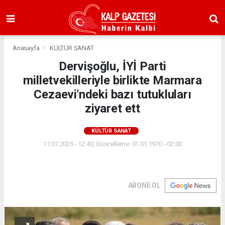
Anasayfa
KÜLTÜR SANAT
Dervişoğlu, İYİ Parti
milletvekilleriyle birlikte Marmara
Cezaevi'ndeki bazı tutukluları
ziyaret ett
KÜLTÜR SANAT
11.07.2025 - 12:40, Güncelleme: 01.01.1970 - 02:00
ABONE OL