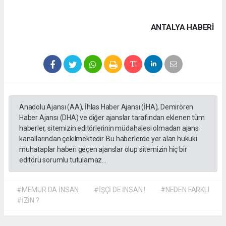
ANTALYA HABERİ
Anadolu Ajansı (AA), İhlas Haber Ajansı (İHA), Demirören
Haber Ajansı (DHA) ve diğer ajanslar tarafından eklenen tüm
haberler, sitemizin editörlerinin müdahalesi olmadan ajans
kanallarından çekilmektedir. Bu haberlerde yer alan hukuki
muhataplar haberi geçen ajanslar olup sitemizin hiç bir
editörü sorumlu tutulamaz...
#MEMUR DA İNSAN
#İŞÇİ DE İNSAN !
#NEDEN FARKLI
#İZİN ?