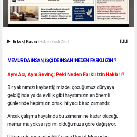
Erkek
|
Kadın
(Haberi Sesli Oku)
MEMUR DA İNSAN, İŞÇİ DE İNSAN ! NEDEN FARKLI İZİN ?
Aynı Acı, Aynı Sevinç; Peki Neden Farklı İzin Hakları?
Bir yakınımızı kaybettiğimizde, çocuğumuz dünyaya
geldiğinde ya da evlilik gibi hayatımızın en önemli
günlerinde hepimizin ortak ihtiyacı biraz zamandır.
Ancak çalışma hayatında bu zamanın ne kadar olacağı,
memur mu yoksa işçi mi olduğumuza göre değişiyor.
Ülkemizde memurlar 657 sayılı Devlet Memurları