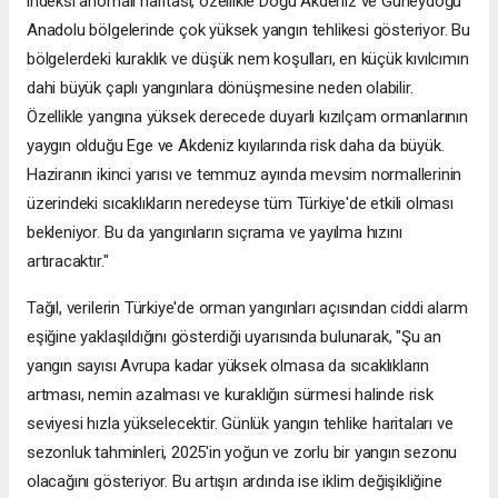
indeksi anomali haritası, özellikle Doğu Akdeniz ve Güneydoğu
Anadolu bölgelerinde çok yüksek yangın tehlikesi gösteriyor. Bu
bölgelerdeki kuraklık ve düşük nem koşulları, en küçük kıvılcımın
dahi büyük çaplı yangınlara dönüşmesine neden olabilir.
Özellikle yangına yüksek derecede duyarlı kızılçam ormanlarının
yaygın olduğu Ege ve Akdeniz kıyılarında risk daha da büyük.
Haziranın ikinci yarısı ve temmuz ayında mevsim normallerinin
üzerindeki sıcaklıkların neredeyse tüm Türkiye'de etkili olması
bekleniyor. Bu da yangınların sıçrama ve yayılma hızını
artıracaktır."
Tağıl, verilerin Türkiye'de orman yangınları açısından ciddi alarm
eşiğine yaklaşıldığını gösterdiği uyarısında bulunarak, "Şu an
yangın sayısı Avrupa kadar yüksek olmasa da sıcaklıkların
artması, nemin azalması ve kuraklığın sürmesi halinde risk
seviyesi hızla yükselecektir. Günlük yangın tehlike haritaları ve
sezonluk tahminleri, 2025'in yoğun ve zorlu bir yangın sezonu
olacağını gösteriyor. Bu artışın ardında ise iklim değişikliğine