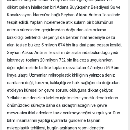
dikkat çeken ihlallerden biri Adana Büyükşehir Belediyesi Su ve
Kanalizasyon İdaresi'ne bağlı Seyhan Atıksu Arıtma Tesisi'nde
tespit edildi. Yapılan incelemede atık suların bir bölümünün
arıtma sürecinden geçirilmeden doğrudan alıcı ortama
bırakıldığı belirlendi. Geçen yıl da benzer ihlal nedeniyle ceza
alan tesise bu kez 5 milyon 874 bin lira idari para cezası kesildi.
Seyhan Atıksu Arıtma Tesisi'nin de aralarında bulunduğu yedi
işletmeye toplam 20 milyon 732 bin lira ceza uygulanırken,
diğer işletmelerle birlikte toplam ceza tutarı 47 milyon 599 bin
liraya ulaştı. Uzmanlar, mikroplastik kirliliğinin yalnızca deniz
canlılarını değil, turizmi, balıkçılığı ve halk sağlığını da doğrudan
etkileyen küresel bir çevre sorunu olduğuna dikkat çekiyor.
Yetkililer ise denizleri kirleten işletmelere yönelik denetimlerin
önümüzdeki süreçte daha da sıklaştırılacağını ve çevre
mevzuatını ihlal edenlere taviz verilmeyeceğini vurguluyor. Dün
bilim insanlarının yaptığı uyarılarla gündeme taşınan
mikroplastik tehlikesi, bugün açıklanan resmi denetim