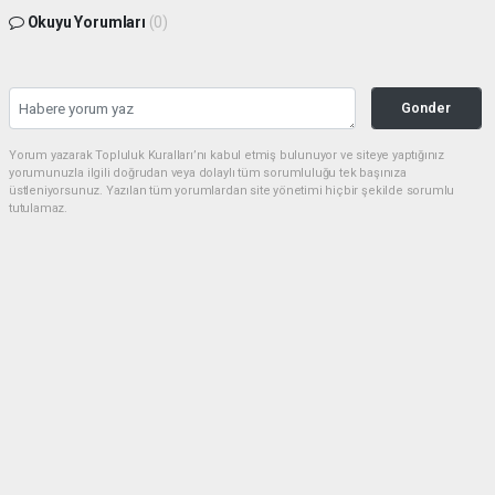
Okuyu Yorumları
(0)
Gonder
Yorum yazarak Topluluk Kuralları’nı kabul etmiş bulunuyor ve siteye yaptığınız
yorumunuzla ilgili doğrudan veya dolaylı tüm sorumluluğu tek başınıza
üstleniyorsunuz. Yazılan tüm yorumlardan site yönetimi hiçbir şekilde sorumlu
tutulamaz.
Anasayfa
GÜNDEM
Mersin'de dehşet kaza: Yaralıların
üzerinden geçen sürücü tutuklandı
GÜNDEM
03.08.2026 - 00:26, Güncelleme: 03.08.2026 - 00:35