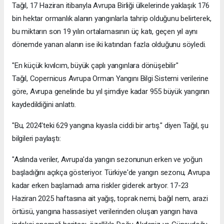
Tağıl, 17 Haziran itibarıyla Avrupa Birliği ülkelerinde yaklaşık 176
bin hektar ormanlık alanın yangınlarla tahrip olduğunu belirterek,
bu miktarın son 19 yılın ortalamasının üç katı, geçen yıl aynı
dönemde yanan alanın ise iki katından fazla olduğunu söyledi.
"En küçük kıvılcım, büyük çaplı yangınlara dönüşebilir"
Tağıl, Copernicus Avrupa Orman Yangını Bilgi Sistemi verilerine
göre, Avrupa genelinde bu yıl şimdiye kadar 955 büyük yangının
kaydedildiğini anlattı.
"Bu, 2024'teki 629 yangına kıyasla ciddi bir artış." diyen Tağıl, şu
bilgileri paylaştı:
"Aslında veriler, Avrupa'da yangın sezonunun erken ve yoğun
başladığını açıkça gösteriyor. Türkiye'de yangın sezonu, Avrupa
kadar erken başlamadı ama riskler giderek artıyor. 17-23
Haziran 2025 haftasına ait yağış, toprak nemi, bağıl nem, arazi
örtüsü, yangına hassasiyet verilerinden oluşan yangın hava