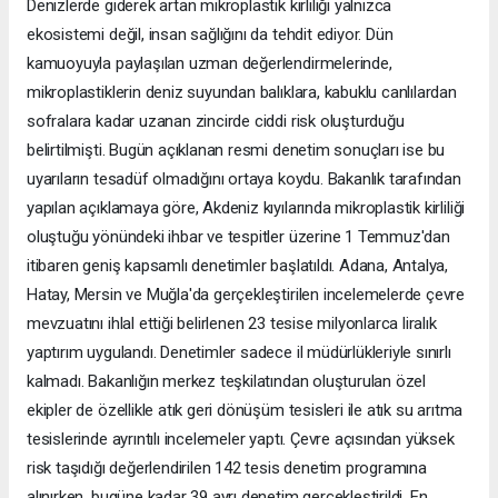
Denizlerde giderek artan mikroplastik kirliliği yalnızca
ekosistemi değil, insan sağlığını da tehdit ediyor. Dün
kamuoyuyla paylaşılan uzman değerlendirmelerinde,
mikroplastiklerin deniz suyundan balıklara, kabuklu canlılardan
sofralara kadar uzanan zincirde ciddi risk oluşturduğu
belirtilmişti. Bugün açıklanan resmi denetim sonuçları ise bu
uyarıların tesadüf olmadığını ortaya koydu. Bakanlık tarafından
yapılan açıklamaya göre, Akdeniz kıyılarında mikroplastik kirliliği
oluştuğu yönündeki ihbar ve tespitler üzerine 1 Temmuz'dan
itibaren geniş kapsamlı denetimler başlatıldı. Adana, Antalya,
Hatay, Mersin ve Muğla'da gerçekleştirilen incelemelerde çevre
mevzuatını ihlal ettiği belirlenen 23 tesise milyonlarca liralık
yaptırım uygulandı. Denetimler sadece il müdürlükleriyle sınırlı
kalmadı. Bakanlığın merkez teşkilatından oluşturulan özel
ekipler de özellikle atık geri dönüşüm tesisleri ile atık su arıtma
tesislerinde ayrıntılı incelemeler yaptı. Çevre açısından yüksek
risk taşıdığı değerlendirilen 142 tesis denetim programına
alınırken, bugüne kadar 39 ayrı denetim gerçekleştirildi. En