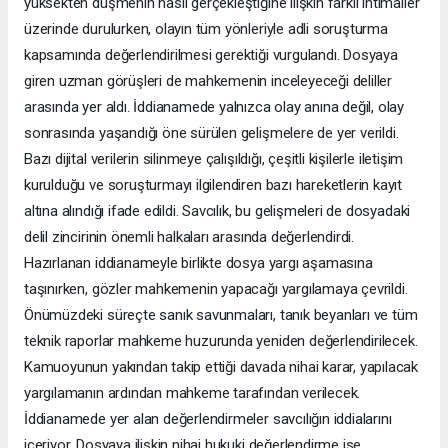
yüksekten düşmenin nasıl gerçekleştiğine ilişkin farklı ihtimaller
üzerinde durulurken, olayın tüm yönleriyle adli soruşturma
kapsamında değerlendirilmesi gerektiği vurgulandı. Dosyaya
giren uzman görüşleri de mahkemenin inceleyeceği deliller
arasında yer aldı. İddianamede yalnızca olay anına değil, olay
sonrasında yaşandığı öne sürülen gelişmelere de yer verildi.
Bazı dijital verilerin silinmeye çalışıldığı, çeşitli kişilerle iletişim
kurulduğu ve soruşturmayı ilgilendiren bazı hareketlerin kayıt
altına alındığı ifade edildi. Savcılık, bu gelişmeleri de dosyadaki
delil zincirinin önemli halkaları arasında değerlendirdi.
Hazırlanan iddianameyle birlikte dosya yargı aşamasına
taşınırken, gözler mahkemenin yapacağı yargılamaya çevrildi.
Önümüzdeki süreçte sanık savunmaları, tanık beyanları ve tüm
teknik raporlar mahkeme huzurunda yeniden değerlendirilecek.
Kamuoyunun yakından takip ettiği davada nihai karar, yapılacak
yargılamanın ardından mahkeme tarafından verilecek.
İddianamede yer alan değerlendirmeler savcılığın iddialarını
içeriyor. Dosyaya ilişkin nihai hukuki değerlendirme ise