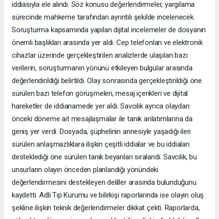
iddiasıyla ele alındı. Söz konusu değerlendirmeler, yargılama
sürecinde mahkeme tarafından ayrıntılı şekilde incelenecek.
Soruşturma kapsamında yapılan dijital incelemeler de dosyanın
önemli başlıkları arasında yer aldı. Cep telefonları ve elektronik
cihazlar üzerinde gerçekleştirilen analizlerde ulaşılan bazı
verilerin, soruşturmanın yönünü etkileyen bulgular arasında
değerlendirildiği belirtildi. Olay sonrasında gerçekleştirildiği öne
sürülen bazı telefon görüşmeleri, mesaj içerikleri ve dijital
hareketler de iddianamede yer aldı. Savcılık ayrıca olaydan
önceki döneme ait mesajlaşmalar ile tanık anlatımlarına da
geniş yer verdi. Dosyada, şüphelinin annesiyle yaşadığı ileri
sürülen anlaşmazlıklara ilişkin çeşitli iddialar ve bu iddiaları
desteklediği öne sürülen tanık beyanları sıralandı. Savcılık, bu
unsurların olayın önceden planlandığı yönündeki
değerlendirmesini destekleyen deliller arasında bulunduğunu
kaydetti. Adli Tıp Kurumu ve bilirkişi raporlarında ise olayın oluş
şekline ilişkin teknik değerlendirmeler dikkat çekti. Raporlarda,