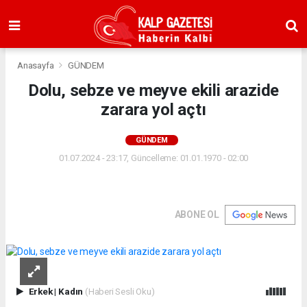
Anasayfa
GÜNDEM
Dolu, sebze ve meyve ekili arazide
zarara yol açtı
GÜNDEM
01.07.2024 - 23:17, Güncelleme: 01.01.1970 - 02:00
ABONE OL
Erkek
|
Kadın
(Haberi Sesli Oku)