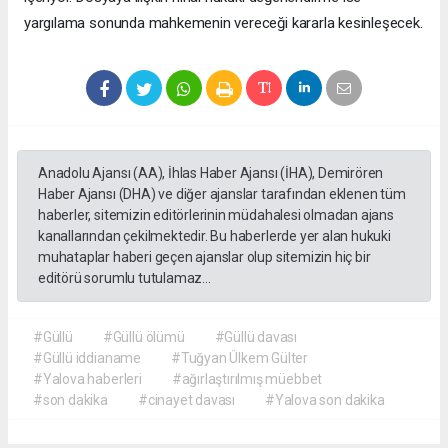
yargılama sonunda mahkemenin vereceği kararla kesinleşecek.
Anadolu Ajansı (AA), İhlas Haber Ajansı (İHA), Demirören
Haber Ajansı (DHA) ve diğer ajanslar tarafından eklenen tüm
haberler, sitemizin editörlerinin müdahalesi olmadan ajans
kanallarından çekilmektedir. Bu haberlerde yer alan hukuki
muhataplar haberi geçen ajanslar olup sitemizin hiç bir
editörü sorumlu tutulamaz...
#Güllü
#Güllü ölümü
#Güllü davası
#Güllü iddianame
#Tuğyan Ülkem Gülter
#Yalova haberleri
#ağırlaştırılmış müebbet
#son dakika
#cinayet davası
#Yalova son dakika