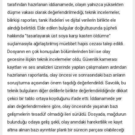
tarafından hazırlanan iddianamede, olayın yalnızca yüksekten
düşme vakası olarak değerlendirilmediği, teknik incelemeler,
bilirkişi raporları, tanık ifadeleri ve dijital verilerin birlikte ele
alındığı belirtildi. Elde edilen bulgular doğrultusunda şüpheli
hakkında "tasarlayarak üst soya karşı kasten öldürme"
suçlamasıyla ağırlaştırılmış müebbet hapis cezası talep edildi.
Dosyanın en çok konuşulan bölümlerinden biri ise olay
gecesine ilişkin teknik incelemeler oldu. Güvenlik kamerası
kayıtları ve ses analizleri üzerinde yapılan çalışmaların ardından
hazırlanan raporlarda, olay öncesi ve sonrasındaki bazı anların
soruşturma açısından önem taşıdığı değerlendirildi. Savcılık, bu
teknik bulguların diğer delillerle birlikte değerlendirildiğinde dikkat
çekici bir tablo ortaya koyduğunu ifade etti. İddianamede yer
alan değerlendirmelere göre, olay öncesinde yaşanan bazı
gelişmelerin tesadüf olmadığı ileri sürüldü. Dosyada, mağdurun
bulunduğu odaya geliş şekli, olay anındaki hareketlilik ve kayıt
altına alınan bazı ayrıntılar planlı bir sürecin parçası olabileceği