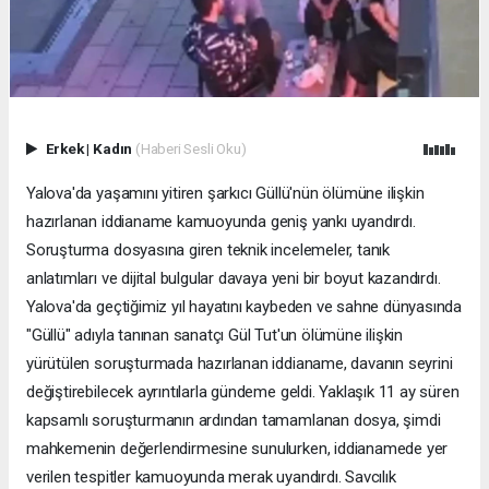
Erkek
|
Kadın
(Haberi Sesli Oku)
Yalova'da yaşamını yitiren şarkıcı Güllü'nün ölümüne ilişkin
hazırlanan iddianame kamuoyunda geniş yankı uyandırdı.
Soruşturma dosyasına giren teknik incelemeler, tanık
anlatımları ve dijital bulgular davaya yeni bir boyut kazandırdı.
Yalova'da geçtiğimiz yıl hayatını kaybeden ve sahne dünyasında
"Güllü" adıyla tanınan sanatçı Gül Tut'un ölümüne ilişkin
yürütülen soruşturmada hazırlanan iddianame, davanın seyrini
değiştirebilecek ayrıntılarla gündeme geldi. Yaklaşık 11 ay süren
kapsamlı soruşturmanın ardından tamamlanan dosya, şimdi
mahkemenin değerlendirmesine sunulurken, iddianamede yer
verilen tespitler kamuoyunda merak uyandırdı. Savcılık