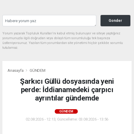
Gonder
Yorum yazarak Topluluk Kuralları’nı kabul etmiş bulunuyor ve siteye yaptığınız
yorumunuzla ilgili doğrudan veya dolaylı tüm sorumluluğu tek başınıza
üstleniyorsunuz. Yazılan tüm yorumlardan site yönetimi hiçbir şekilde sorumlu
tutulamaz.
Anasayfa
GÜNDEM
Şarkıcı Güllü dosyasında yeni
perde: İddianamedeki çarpıcı
ayrıntılar gündemde
GÜNDEM
02.08.2026 - 12:13, Güncelleme: 03.08.2026 - 13:56