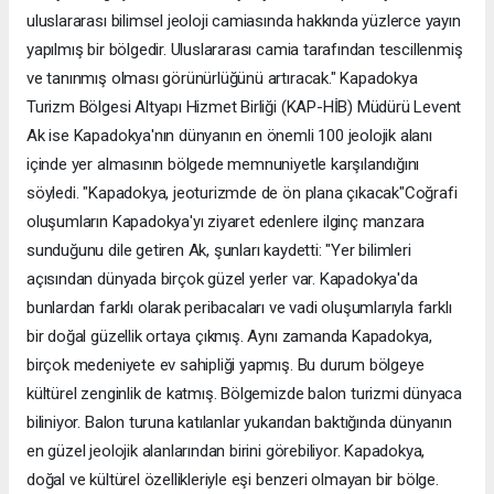
uluslararası bilimsel jeoloji camiasında hakkında yüzlerce yayın
yapılmış bir bölgedir. Uluslararası camia tarafından tescillenmiş
ve tanınmış olması görünürlüğünü artıracak." Kapadokya
Turizm Bölgesi Altyapı Hizmet Birliği (KAP-HİB) Müdürü Levent
Ak ise Kapadokya'nın dünyanın en önemli 100 jeolojik alanı
içinde yer almasının bölgede memnuniyetle karşılandığını
söyledi. "Kapadokya, jeoturizmde de ön plana çıkacak"Coğrafi
oluşumların Kapadokya'yı ziyaret edenlere ilginç manzara
sunduğunu dile getiren Ak, şunları kaydetti: "Yer bilimleri
açısından dünyada birçok güzel yerler var. Kapadokya'da
bunlardan farklı olarak peribacaları ve vadi oluşumlarıyla farklı
bir doğal güzellik ortaya çıkmış. Aynı zamanda Kapadokya,
birçok medeniyete ev sahipliği yapmış. Bu durum bölgeye
kültürel zenginlik de katmış. Bölgemizde balon turizmi dünyaca
biliniyor. Balon turuna katılanlar yukarıdan baktığında dünyanın
en güzel jeolojik alanlarından birini görebiliyor. Kapadokya,
doğal ve kültürel özellikleriyle eşi benzeri olmayan bir bölge.