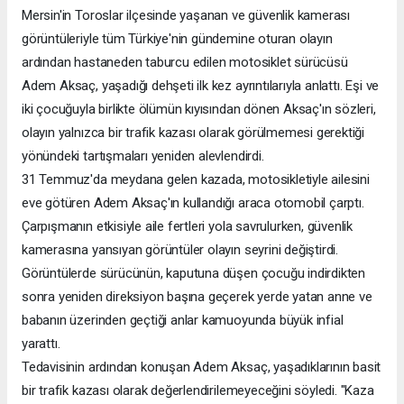
Mersin'in Toroslar ilçesinde yaşanan ve güvenlik kamerası
görüntüleriyle tüm Türkiye'nin gündemine oturan olayın
ardından hastaneden taburcu edilen motosiklet sürücüsü
Adem Aksaç, yaşadığı dehşeti ilk kez ayrıntılarıyla anlattı. Eşi ve
iki çocuğuyla birlikte ölümün kıyısından dönen Aksaç'ın sözleri,
olayın yalnızca bir trafik kazası olarak görülmemesi gerektiği
yönündeki tartışmaları yeniden alevlendirdi.
31 Temmuz'da meydana gelen kazada, motosikletiyle ailesini
eve götüren Adem Aksaç'ın kullandığı araca otomobil çarptı.
Çarpışmanın etkisiyle aile fertleri yola savrulurken, güvenlik
kamerasına yansıyan görüntüler olayın seyrini değiştirdi.
Görüntülerde sürücünün, kaputuna düşen çocuğu indirdikten
sonra yeniden direksiyon başına geçerek yerde yatan anne ve
babanın üzerinden geçtiği anlar kamuoyunda büyük infial
yarattı.
Tedavisinin ardından konuşan Adem Aksaç, yaşadıklarının basit
bir trafik kazası olarak değerlendirilemeyeceğini söyledi. "Kaza