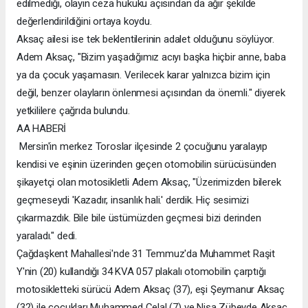
edilmediği, olayın ceza hukuku açısından da ağır şekilde
değerlendirildiğini ortaya koydu.
Aksaç ailesi ise tek beklentilerinin adalet olduğunu söylüyor.
Adem Aksaç, "Bizim yaşadığımız acıyı başka hiçbir anne, baba
ya da çocuk yaşamasın. Verilecek karar yalnızca bizim için
değil, benzer olayların önlenmesi açısından da önemli." diyerek
yetkililere çağrıda bulundu.
AA HABERİ
Mersin'in merkez Toroslar ilçesinde 2 çocuğunu yaralayıp
kendisi ve eşinin üzerinden geçen otomobilin sürücüsünden
şikayetçi olan motosikletli Adem Aksaç, "Üzerimizden bilerek
geçmeseydi 'Kazadır, insanlık hali.' derdik. Hiç sesimizi
çıkarmazdık. Bile bile üstümüzden geçmesi bizi derinden
yaraladı." dedi.
Çağdaşkent Mahallesi'nde 31 Temmuz'da Muhammet Raşit
Y'nin (20) kullandığı 34 KVA 057 plakalı otomobilin çarptığı
motosikletteki sürücü Adem Aksaç (37), eşi Şeymanur Aksaç
(32) ile çocukları Muhammed Celal (7) ve Nisa Zübeyde Aksaç