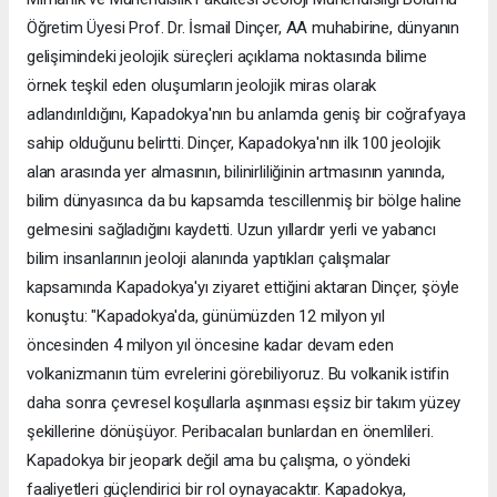
Öğretim Üyesi Prof. Dr. İsmail Dinçer, AA muhabirine, dünyanın
gelişimindeki jeolojik süreçleri açıklama noktasında bilime
örnek teşkil eden oluşumların jeolojik miras olarak
adlandırıldığını, Kapadokya'nın bu anlamda geniş bir coğrafyaya
sahip olduğunu belirtti. Dinçer, Kapadokya'nın ilk 100 jeolojik
alan arasında yer almasının, bilinirliliğinin artmasının yanında,
bilim dünyasınca da bu kapsamda tescillenmiş bir bölge haline
gelmesini sağladığını kaydetti. Uzun yıllardır yerli ve yabancı
bilim insanlarının jeoloji alanında yaptıkları çalışmalar
kapsamında Kapadokya'yı ziyaret ettiğini aktaran Dinçer, şöyle
konuştu: "Kapadokya'da, günümüzden 12 milyon yıl
öncesinden 4 milyon yıl öncesine kadar devam eden
volkanizmanın tüm evrelerini görebiliyoruz. Bu volkanik istifin
daha sonra çevresel koşullarla aşınması eşsiz bir takım yüzey
şekillerine dönüşüyor. Peribacaları bunlardan en önemlileri.
Kapadokya bir jeopark değil ama bu çalışma, o yöndeki
faaliyetleri güçlendirici bir rol oynayacaktır. Kapadokya,