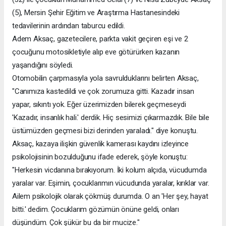
(5), Mersin Şehir Eğitim ve Araştırma Hastanesindeki
tedavilerinin ardından taburcu edildi.
Adem Aksaç, gazetecilere, parkta vakit geçiren eşi ve 2
çocuğunu motosikletiyle alıp eve götürürken kazanın
yaşandığını söyledi.
Otomobilin çarpmasıyla yola savrulduklarını belirten Aksaç,
"Canımıza kastedildi ve çok zorumuza gitti. Kazadır insan
yapar, sıkıntı yok. Eğer üzerimizden bilerek geçmeseydi
'Kazadır, insanlık hali.' derdik. Hiç sesimizi çıkarmazdık. Bile bile
üstümüzden geçmesi bizi derinden yaraladı." diye konuştu.
Aksaç, kazaya ilişkin güvenlik kamerası kaydını izleyince
psikolojisinin bozulduğunu ifade ederek, şöyle konuştu:
"Herkesin vicdanına bırakıyorum. İki kolum alçıda, vücudumda
yaralar var. Eşimin, çocuklarımın vücudunda yaralar, kırıklar var.
Ailem psikolojik olarak çökmüş durumda. O an 'Her şey, hayat
bitti.' dedim. Çocuklarım gözümün önüne geldi, onları
düşündüm. Çok şükür bu da bir mucize."