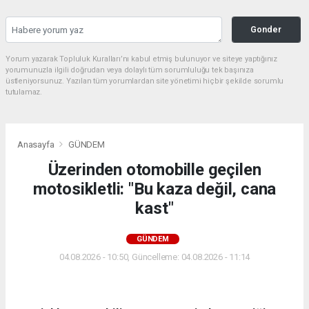
Gonder
Yorum yazarak Topluluk Kuralları’nı kabul etmiş bulunuyor ve siteye yaptığınız
yorumunuzla ilgili doğrudan veya dolaylı tüm sorumluluğu tek başınıza
üstleniyorsunuz. Yazılan tüm yorumlardan site yönetimi hiçbir şekilde sorumlu
tutulamaz.
Anasayfa
GÜNDEM
Üzerinden otomobille geçilen
motosikletli: "Bu kaza değil, cana
kast"
GÜNDEM
04.08.2026 - 10:50, Güncelleme: 04.08.2026 - 11:14