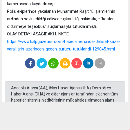
kamerasınca kaydedilmişti.
Polis ekiplerince yakalanan Muhammet Raşit Y., işlemlerinin
ardından sevk edildiği adliyede çıkarıldığı hakimlikçe "kasten
öldürmeye teşebbüs" suçlamasıyla tutuklanmıştı.
OLAY DETAYI AŞAĞIDAKİ LİNKTE
https://www.kalpgazetesi.com/haber-mersinde-dehset-kaza-
yaralilarin-uzerinden-gecen-surucu-tutuklandi-129045.html
Anadolu Ajansı (AA), İhlas Haber Ajansı (İHA), Demirören
Haber Ajansı (DHA) ve diğer ajanslar tarafından eklenen tüm
haberler, sitemizin editörlerinin müdahalesi olmadan ajans
kanallarından çekilmektedir. Bu haberlerde yer alan hukuki
muhataplar haberi geçen ajanslar olup sitemizin hiç bir
editörü sorumlu tutulamaz...