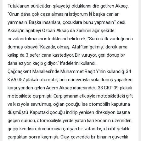
Tutuklanan sürücüden şikayetçi olduklarını dile getiren Aksaç,
"Onun daha çok ceza almasını istiyorum ki başka canlar
yanmasın. Başka insanlara, çocuklara bunu yapmasın." dedi.
Aksaç'ın ağabeyi Özcan Aksaç da zanlının ağır şekilde
cezalandırılmasını istediklerini belirterek, "Sürücü ilk vurduğunda
durmuş olsaydı 'Kazadır, olmuş, Allah'tan gelmiş.' derdik ama
kalkıp da 3 sefer cana kastediyor. Bir vuruyor, geri dönüp bir
daha eziyor, kaçıp gidiyor." ifadelerini kullandı.
Çağdaşkent Mahallesi'nde Muhammet Raşit Y'nin kullandığı 34
KVA 057 plakalı otomobil, ani manevrayla sola dönüş yaparken
karşı yönden gelen Adem Aksaç idaresindeki 33 CKP 09 plakalı
motosiklete çarpmıştı. Çarpışmanın etkisiyle motosikletteki çift
ve kızı yola savrulmuş, oğlan çocuğu ise otomobilin kaputuna
düşmüştü. Kaputtaki çocuğu indirip yeniden direksiyon başına
geçen sürücü, otomobiliyle yerde yatan karı kocanın üzerinden
geçip kendisini durdurmaya çalışan bir vatandaşa hafif şekilde
çarptıktan sonra kaçmıştı. Olay, çevredeki bir binanın güvenlik