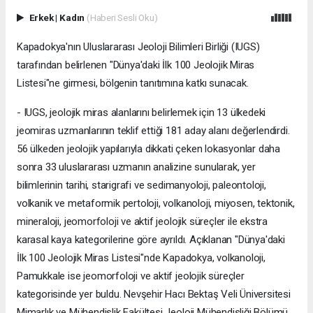
Erkek
|
Kadın
(Haberi Sesli Oku)
Kapadokya'nın Uluslararası Jeoloji Bilimleri Birliği (IUGS)
tarafından belirlenen "Dünya'daki İlk 100 Jeolojik Miras
Listesi"ne girmesi, bölgenin tanıtımına katkı sunacak.
- IUGS, jeolojik miras alanlarını belirlemek için 13 ülkedeki
jeomiras uzmanlarının teklif ettiği 181 aday alanı değerlendirdi.
56 ülkeden jeolojik yapılarıyla dikkati çeken lokasyonlar daha
sonra 33 uluslararası uzmanın analizine sunularak, yer
bilimlerinin tarihi, starigrafi ve sedimanyoloji, paleontoloji,
volkanik ve metaformik pertoloji, volkanoloji, miyosen, tektonik,
mineraloji, jeomorfoloji ve aktif jeolojik süreçler ile ekstra
karasal kaya kategorilerine göre ayrıldı. Açıklanan "Dünya'daki
İlk 100 Jeolojik Miras Listesi"nde Kapadokya, volkanoloji,
Pamukkale ise jeomorfoloji ve aktif jeolojik süreçler
kategorisinde yer buldu. Nevşehir Hacı Bektaş Veli Üniversitesi
Mimarlık ve Mühendislik Fakültesi Jeoloji Mühendisliği Bölümü