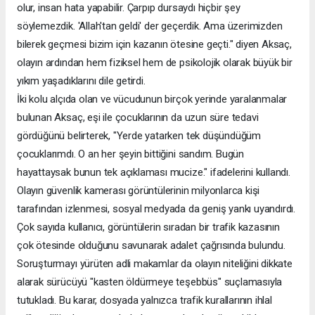
olur, insan hata yapabilir. Çarpıp dursaydı hiçbir şey
söylemezdik. 'Allah'tan geldi' der geçerdik. Ama üzerimizden
bilerek geçmesi bizim için kazanın ötesine geçti." diyen Aksaç,
olayın ardından hem fiziksel hem de psikolojik olarak büyük bir
yıkım yaşadıklarını dile getirdi.
İki kolu alçıda olan ve vücudunun birçok yerinde yaralanmalar
bulunan Aksaç, eşi ile çocuklarının da uzun süre tedavi
gördüğünü belirterek, "Yerde yatarken tek düşündüğüm
çocuklarımdı. O an her şeyin bittiğini sandım. Bugün
hayattaysak bunun tek açıklaması mucize." ifadelerini kullandı.
Olayın güvenlik kamerası görüntülerinin milyonlarca kişi
tarafından izlenmesi, sosyal medyada da geniş yankı uyandırdı.
Çok sayıda kullanıcı, görüntülerin sıradan bir trafik kazasının
çok ötesinde olduğunu savunarak adalet çağrısında bulundu.
Soruşturmayı yürüten adli makamlar da olayın niteliğini dikkate
alarak sürücüyü "kasten öldürmeye teşebbüs" suçlamasıyla
tutukladı. Bu karar, dosyada yalnızca trafik kurallarının ihlal