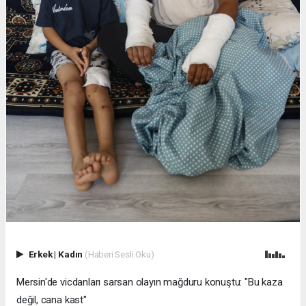
Erkek
|
Kadın
(Haberi Sesli Oku)
Mersin'de vicdanları sarsan olayın mağduru konuştu: "Bu kaza
değil, cana kast"