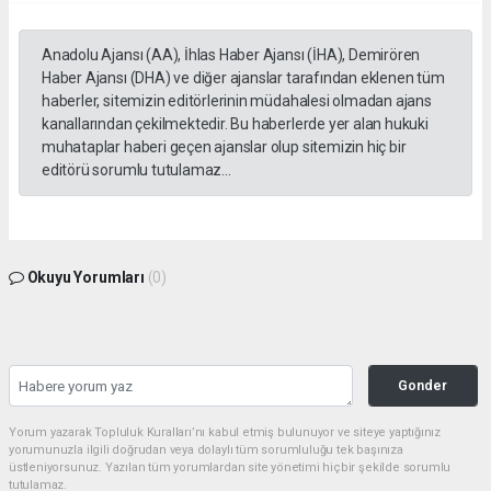
Anadolu Ajansı (AA), İhlas Haber Ajansı (İHA), Demirören
Haber Ajansı (DHA) ve diğer ajanslar tarafından eklenen tüm
haberler, sitemizin editörlerinin müdahalesi olmadan ajans
kanallarından çekilmektedir. Bu haberlerde yer alan hukuki
muhataplar haberi geçen ajanslar olup sitemizin hiç bir
editörü sorumlu tutulamaz...
Okuyu Yorumları
(0)
Gonder
Yorum yazarak Topluluk Kuralları’nı kabul etmiş bulunuyor ve siteye yaptığınız
yorumunuzla ilgili doğrudan veya dolaylı tüm sorumluluğu tek başınıza
üstleniyorsunuz. Yazılan tüm yorumlardan site yönetimi hiçbir şekilde sorumlu
tutulamaz.