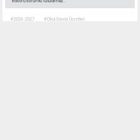
editörü sorumlu tutulamaz...
#2026-2027
#Okul Servis Ücretleri
#Eğitimde Yeni Dönem
Dilber KÖSE
dilber@kalpgazetesi.com
Okuyu Yorumları
(0)
Gonder
Yorum yazarak Topluluk Kuralları’nı kabul etmiş bulunuyor ve siteye yaptığınız