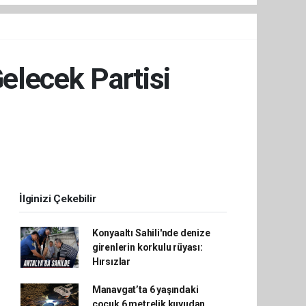
elecek Partisi
İlginizi Çekebilir
Konyaaltı Sahili'nde denize
girenlerin korkulu rüyası:
Hırsızlar
Manavgat’ta 6 yaşındaki
çocuk 6 metrelik kuyudan