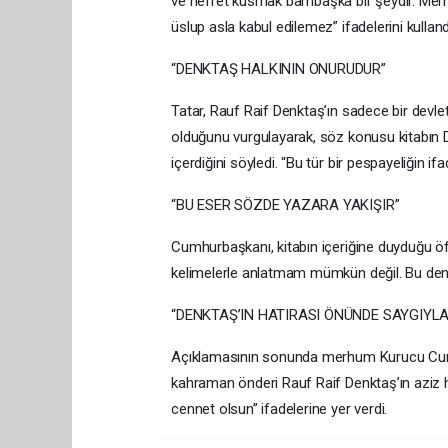
ve nefret kusmak bambaşka bir şeydir. Mer
üslup asla kabul edilemez” ifadelerini kulland
“DENKTAŞ HALKININ ONURUDUR”
Tatar, Rauf Raif Denktaş’ın sadece bir devle
olduğunu vurgulayarak, söz konusu kitabın Den
içerdiğini söyledi. “Bu tür bir pespayeliğin if
“BU ESER SÖZDE YAZARA YAKIŞIR”
Cumhurbaşkanı, kitabın içeriğine duyduğu öfk
kelimelerle anlatmam mümkün değil. Bu densiz
“DENKTAŞ’IN HATIRASI ÖNÜNDE SAYGIYLA
Açıklamasının sonunda merhum Kurucu Cumhu
kahraman önderi Rauf Raif Denktaş’ın aziz h
cennet olsun” ifadelerine yer verdi.