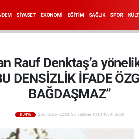
NDEM
SİYASET
EKONOMİ
EĞİTİM
SAĞLIK
SPOR
KÜL
dan Rauf Denktaş’a yönelik
 “BU DENSİZLİK İFADE 
BAĞDAŞMAZ”
26.07.2025 - 22:04, Güncelleme: 01.01.1970 - 02:00
DÜNYA