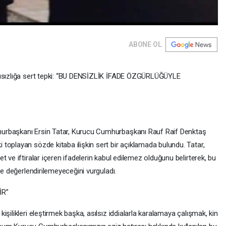
ABONE OL
ygısızlığa sert tepki: “BU DENSİZLİK İFADE ÖZGÜRLÜĞÜYLE
urbaşkanı Ersin Tatar, Kurucu Cumhurbaşkanı Rauf Raif Denktaş
toplayan sözde kitaba ilişkin sert bir açıklamada bulundu. Tatar,
 ve iftiralar içeren ifadelerin kabul edilemez olduğunu belirterek, bu
de değerlendirilemeyeceğini vurguladı.
İR”
şilikleri eleştirmek başka, asılsız iddialarla karalamaya çalışmak, kin