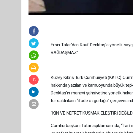
Ersin Tatar’dan Rauf Denktaş’a yönelik sa
BAĞDAŞMAZ”
Kuzey Kıbrıs Türk Cumhuriyeti (KKTC) Cumh
hakkında yazılan ve kamuoyunda büyük tepki 
Denktaş’ın manevi şahsiyetine yönelik hakaret
tür saldırıların “ifade özgürlüğü” çerçevesin
“KİN VE NEFRET KUSMAK ELEŞTİRİ DEĞİLD
Cumhurbaşkanı Tatar açıklamasında, “Tarihi ki