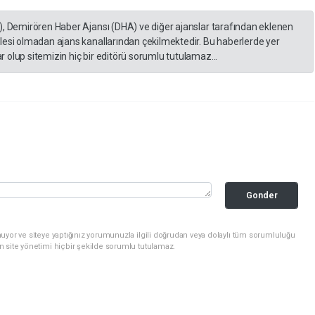
), Demirören Haber Ajansı (DHA) ve diğer ajanslar tarafından eklenen
lesi olmadan ajans kanallarından çekilmektedir. Bu haberlerde yer
 olup sitemizin hiç bir editörü sorumlu tutulamaz...
Gonder
uyor ve siteye yaptığınız yorumunuzla ilgili doğrudan veya dolaylı tüm sorumluluğu
n site yönetimi hiçbir şekilde sorumlu tutulamaz.