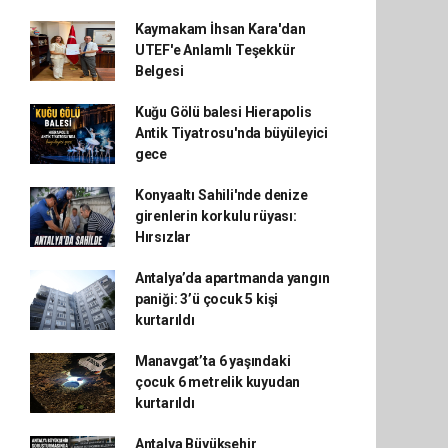
Kaymakam İhsan Kara'dan
UTEF'e Anlamlı Teşekkür
Belgesi
Kuğu Gölü balesi Hierapolis
Antik Tiyatrosu'nda büyüleyici
gece
Konyaaltı Sahili'nde denize
girenlerin korkulu rüyası:
Hırsızlar
Antalya’da apartmanda yangın
paniği: 3’ü çocuk 5 kişi
kurtarıldı
Manavgat’ta 6 yaşındaki
çocuk 6 metrelik kuyudan
kurtarıldı
Antalya Büyükşehir