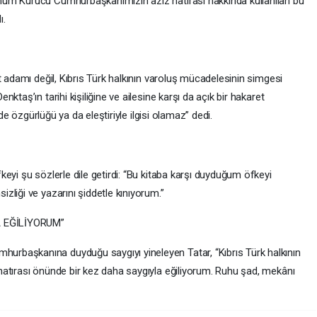
hum Kurucu Cumhurbaşkanımızın aziz hatırası hakkında kullanılan bu
ı.
t adamı değil, Kıbrıs Türk halkının varoluş mücadelesinin simgesi
ktaş’ın tarihi kişiliğine ve ailesine karşı da açık bir hakaret
ade özgürlüğü ya da eleştiriyle ilgisi olamaz” dedi.
eyi şu sözlerle dile getirdi: “Bu kitaba karşı duyduğum öfkeyi
liği ve yazarını şiddetle kınıyorum.”
 EĞİLİYORUM”
rbaşkanına duyduğu saygıyı yineleyen Tatar, “Kıbrıs Türk halkının
atırası önünde bir kez daha saygıyla eğiliyorum. Ruhu şad, mekânı