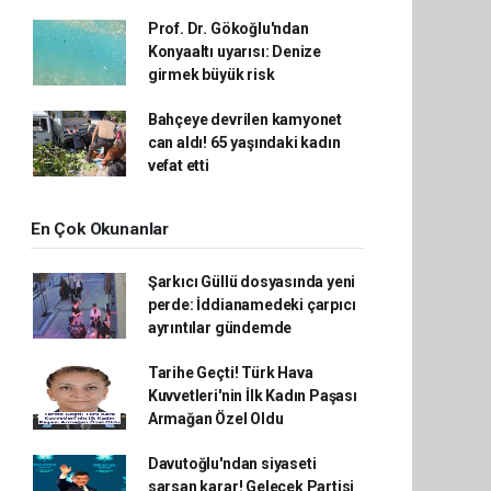
Prof. Dr. Gökoğlu'ndan
Konyaaltı uyarısı: Denize
girmek büyük risk
Bahçeye devrilen kamyonet
can aldı! 65 yaşındaki kadın
vefat etti
En Çok Okunanlar
Şarkıcı Güllü dosyasında yeni
perde: İddianamedeki çarpıcı
ayrıntılar gündemde
Tarihe Geçti! Türk Hava
Kuvvetleri'nin İlk Kadın Paşası
Armağan Özel Oldu
Davutoğlu'ndan siyaseti
sarsan karar! Gelecek Partisi