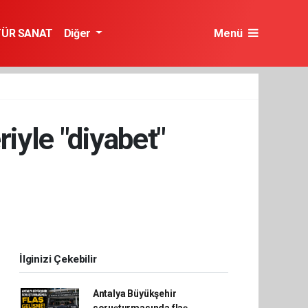
TÜR SANAT
Diğer
Menü
iyle "diyabet"
İlginizi Çekebilir
Antalya Büyükşehir