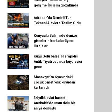
soruşturmasında flaş
gelişme: İki isim gözaltında
Adrasan'da Demirli Tur
Teknesi Alevlere Teslim Oldu
Konyaaltı Sahili'nde denize
girenlerin korkulu rüyası:
Hırsızlar
Kuğu Gölü balesi Hierapolis
Antik Tiyatrosu'nda büyüleyici
gece
Manavgat’ta 6 yaşındaki
çocuk 6 metrelik kuyudan
kurtarıldı
34 yıllık evlat hasreti
Anıtkabir'de umut dolu bir
anıya dönüştü