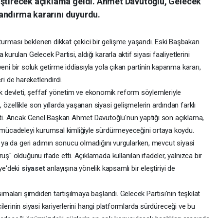
iştirecek açıklama geldi. Ahmet Davutoğlu, Gelecek
nlandırma kararını duyurdu.
urması beklenen dikkat çekici bir gelişme yaşandı. Eski Başbakan
kurulan Gelecek Partisi, aldığı kararla aktif siyasi faaliyetlerini
eni bir soluk getirme iddiasıyla yola çıkan partinin kapanma kararı,
leri de hareketlendirdi.
 devleti, şeffaf yönetim ve ekonomik reform söylemleriyle
özellikle son yıllarda yaşanan siyasi gelişmelerin ardından farklı
işti. Ancak Genel Başkan Ahmet Davutoğlu'nun yaptığı son açıklama,
i mücadeleyi kurumsal kimliğiyle sürdürmeyeceğini ortaya koydu.
ın ya da geri adımın sonucu olmadığını vurgularken, mevcut siyasi
uş" olduğunu ifade etti. Açıklamada kullanılan ifadeler, yalnızca bir
iye'deki
siyaset
anlayışına yönelik kapsamlı bir eleştiriyi de
sımaları şimdiden tartışılmaya başlandı. Gelecek Partisi'nin teşkilat
icilerinin siyasi kariyerlerini hangi platformlarda sürdüreceği ve bu