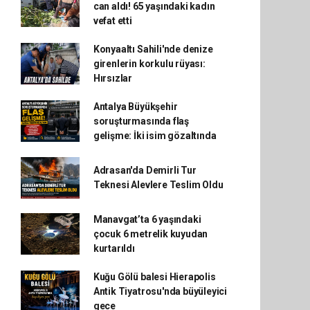
can aldı! 65 yaşındaki kadın
vefat etti
Konyaaltı Sahili'nde denize
girenlerin korkulu rüyası:
Hırsızlar
Antalya Büyükşehir
soruşturmasında flaş
gelişme: İki isim gözaltında
Adrasan'da Demirli Tur
Teknesi Alevlere Teslim Oldu
Manavgat’ta 6 yaşındaki
çocuk 6 metrelik kuyudan
kurtarıldı
Kuğu Gölü balesi Hierapolis
Antik Tiyatrosu'nda büyüleyici
gece