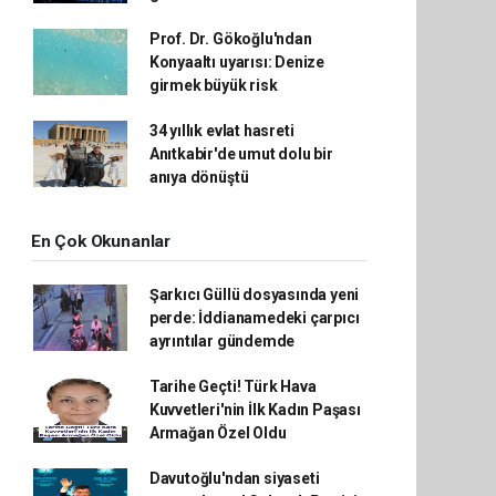
Prof. Dr. Gökoğlu'ndan
Konyaaltı uyarısı: Denize
girmek büyük risk
34 yıllık evlat hasreti
Anıtkabir'de umut dolu bir
anıya dönüştü
En Çok Okunanlar
Şarkıcı Güllü dosyasında yeni
perde: İddianamedeki çarpıcı
ayrıntılar gündemde
Tarihe Geçti! Türk Hava
Kuvvetleri'nin İlk Kadın Paşası
Armağan Özel Oldu
Davutoğlu'ndan siyaseti