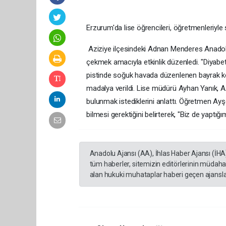
Erzurum'da lise öğrencileri, öğretmenleriyle 
Aziziye ilçesindeki Adnan Menderes Anadolu L
çekmek amacıyla etkinlik düzenledi. "Diyabet
pistinde soğuk havada düzenlenen bayrak ko
madalya verildi. Lise müdürü Ayhan Yanık, AA
bulunmak istediklerini anlattı. Öğretmen Ayş
bilmesi gerektiğini belirterek, "Biz de yaptı
Anadolu Ajansı (AA), İhlas Haber Ajansı (İHA
tüm haberler, sitemizin editörlerinin müdaha
alan hukuki muhataplar haberi geçen ajanslar