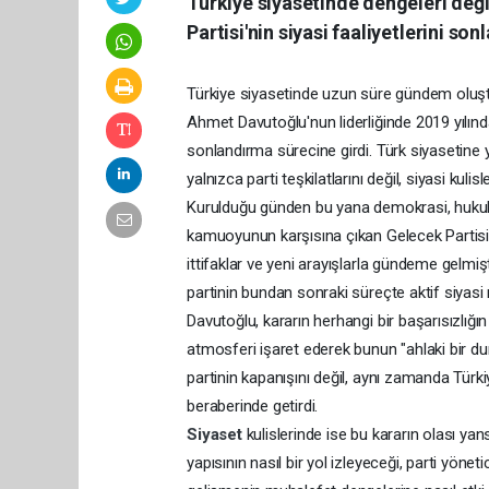
Türkiye siyasetinde dengeleri değ
Partisi'nin siyasi faaliyetlerini so
Türkiye siyasetinde uzun süre gündem oluşt
Ahmet Davutoğlu'nun liderliğinde 2019 yılında 
sonlandırma sürecine girdi. Türk siyasetine y
yalnızca parti teşkilatlarını değil, siyasi kulis
Kurulduğu günden bu yana demokrasi, hukuk
kamuoyunun karşısına çıkan Gelecek Partisi, 
ittifaklar ve yeni arayışlarla gündeme gelm
partinin bundan sonraki süreçte aktif siyas
Davutoğlu, kararın herhangi bir başarısızlığ
atmosferi işaret ederek bunun "ahlaki bir dur
partinin kapanışını değil, aynı zamanda Türk
beraberinde getirdi.
Siyaset
kulislerinde ise bu kararın olası yan
yapısının nasıl bir yol izleyeceği, parti yönet