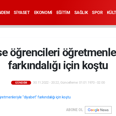
NDEM
SİYASET
EKONOMİ
EĞİTİM
SAĞLIK
SPOR
KÜL
se öğrencileri öğretmenler
farkındalığı için koştu
30.11.2022 - 20:22, Güncelleme: 01.01.1970 - 02:00
GÜNDEM
ABONE OL