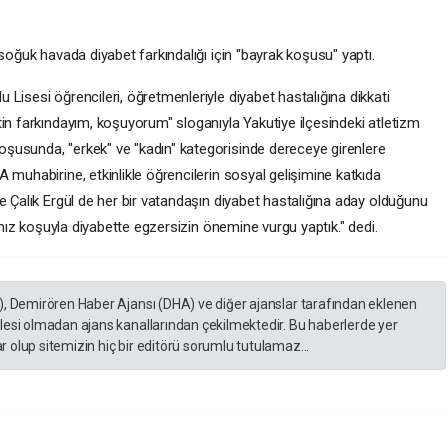
soğuk havada diyabet farkındalığı için "bayrak koşusu" yaptı.
isesi öğrencileri, öğretmenleriyle diyabet hastalığına dikkati
in farkındayım, koşuyorum" sloganıyla Yakutiye ilçesindeki atletizm
şusunda, "erkek" ve "kadın" kategorisinde dereceye girenlere
 muhabirine, etkinlikle öğrencilerin sosyal gelişimine katkıda
e Çalık Ergül de her bir vatandaşın diyabet hastalığına aday olduğunu
ğımız koşuyla diyabette egzersizin önemine vurgu yaptık." dedi.
), Demirören Haber Ajansı (DHA) ve diğer ajanslar tarafından eklenen
lesi olmadan ajans kanallarından çekilmektedir. Bu haberlerde yer
 olup sitemizin hiç bir editörü sorumlu tutulamaz...