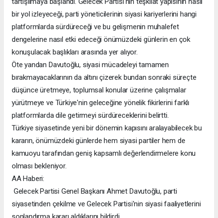
tartışılmaya başlandı. Gelecek Partisi'nin teşkilat yapısının nasıl
bir yol izleyeceği, parti yöneticilerinin siyasi kariyerlerini hangi
platformlarda sürdüreceği ve bu gelişmenin muhalefet
dengelerine nasıl etki edeceği önümüzdeki günlerin en çok
konuşulacak başlıkları arasında yer alıyor.
Öte yandan Davutoğlu, siyasi mücadeleyi tamamen
bırakmayacaklarının da altını çizerek bundan sonraki süreçte
düşünce üretmeye, toplumsal konular üzerine çalışmalar
yürütmeye ve Türkiye'nin geleceğine yönelik fikirlerini farklı
platformlarda dile getirmeyi sürdüreceklerini belirtti.
Türkiye siyasetinde yeni bir dönemin kapısını aralayabilecek bu
kararın, önümüzdeki günlerde hem siyasi partiler hem de
kamuoyu tarafından geniş kapsamlı değerlendirmelere konu
olması bekleniyor.
AA Haberi:
Gelecek Partisi Genel Başkanı Ahmet Davutoğlu, parti
siyasetinden çekilme ve Gelecek Partisi'nin siyasi faaliyetlerini
sonlandırma kararı aldıklarını bildirdi.