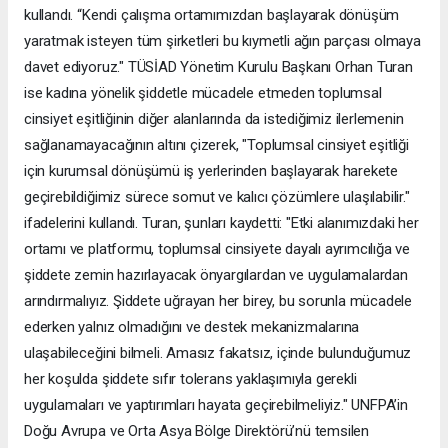
kullandı. “Kendi çalışma ortamımızdan başlayarak dönüşüm
yaratmak isteyen tüm şirketleri bu kıymetli ağın parçası olmaya
davet ediyoruz." TÜSİAD Yönetim Kurulu Başkanı Orhan Turan
ise kadına yönelik şiddetle mücadele etmeden toplumsal
cinsiyet eşitliğinin diğer alanlarında da istediğimiz ilerlemenin
sağlanamayacağının altını çizerek, "Toplumsal cinsiyet eşitliği
için kurumsal dönüşümü iş yerlerinden başlayarak harekete
geçirebildiğimiz sürece somut ve kalıcı çözümlere ulaşılabilir."
ifadelerini kullandı. Turan, şunları kaydetti: "Etki alanımızdaki her
ortamı ve platformu, toplumsal cinsiyete dayalı ayrımcılığa ve
şiddete zemin hazırlayacak önyargılardan ve uygulamalardan
arındırmalıyız. Şiddete uğrayan her birey, bu sorunla mücadele
ederken yalnız olmadığını ve destek mekanizmalarına
ulaşabileceğini bilmeli. Amasız fakatsız, içinde bulunduğumuz
her koşulda şiddete sıfır tolerans yaklaşımıyla gerekli
uygulamaları ve yaptırımları hayata geçirebilmeliyiz." UNFPA’in
Doğu Avrupa ve Orta Asya Bölge Direktörü’nü temsilen