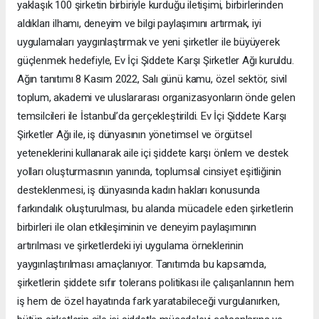
yaklaşık 100 şirketin birbiriyle kurduğu iletişimi, birbirlerinden
aldıkları ilhamı, deneyim ve bilgi paylaşımını artırmak, iyi
uygulamaları yaygınlaştırmak ve yeni şirketler ile büyüyerek
güçlenmek hedefiyle, Ev İçi Şiddete Karşı Şirketler Ağı kuruldu.
Ağın tanıtımı 8 Kasım 2022, Salı günü kamu, özel sektör, sivil
toplum, akademi ve uluslararası organizasyonların önde gelen
temsilcileri ile İstanbul’da gerçekleştirildi. Ev İçi Şiddete Karşı
Şirketler Ağı ile, iş dünyasının yönetimsel ve örgütsel
yeteneklerini kullanarak aile içi şiddete karşı önlem ve destek
yolları oluşturmasının yanında, toplumsal cinsiyet eşitliğinin
desteklenmesi, iş dünyasında kadın hakları konusunda
farkındalık oluşturulması, bu alanda mücadele eden şirketlerin
birbirleri ile olan etkileşiminin ve deneyim paylaşımının
artırılması ve şirketlerdeki iyi uygulama örneklerinin
yaygınlaştırılması amaçlanıyor. Tanıtımda bu kapsamda,
şirketlerin şiddete sıfır tolerans politikası ile çalışanlarının hem
iş hem de özel hayatında fark yaratabileceği vurgulanırken,