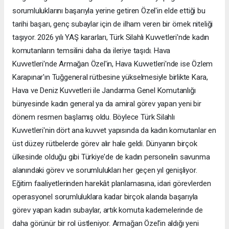
sorumluluklarını başarıyla yerine getiren Özel'in elde ettiği bu
tarihi başarı, genç subaylar için de ilham veren bir örnek niteliği
taşıyor. 2026 yılı YAŞ kararları, Türk Silahlı Kuvvetleri'nde kadın
komutanların temsilini daha da ileriye taşıdı. Hava
Kuvvetleri'nde Armağan Özel'in, Hava Kuvvetleri'nde ise Özlem
Karapınar'ın Tuğgeneral rütbesine yükselmesiyle birlikte Kara,
Hava ve Deniz Kuvvetleri ile Jandarma Genel Komutanlığı
bünyesinde kadın general ya da amiral görev yapan yeni bir
dönem resmen başlamış oldu. Böylece Türk Silahlı
Kuvvetleri'nin dört ana kuvvet yapısında da kadın komutanlar en
üst düzey rütbelerde görev alır hale geldi. Dünyanın birçok
ülkesinde olduğu gibi Türkiye'de de kadın personelin savunma
alanındaki görev ve sorumlulukları her geçen yıl genişliyor.
Eğitim faaliyetlerinden harekât planlamasına, idari görevlerden
operasyonel sorumluluklara kadar birçok alanda başarıyla
görev yapan kadın subaylar, artık komuta kademelerinde de
daha görünür bir rol üstleniyor. Armağan Özel'in aldığı yeni