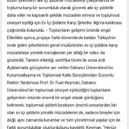
bütün şirketlerin aile içi şiddetle mücadeleyi çalışanlarına ve
topluma karşı bir sorumluluk olarak görerek aile içi şiddetle
daha etkin ve kapsamlı şekilde mücadele etmesi ve toplumsal
cinsiyet eşitliği için Ev İçi Şiddete Karşı Şirketler Ağı'na katılması
çağrısında bulunuldu. - Toplumların gelişimi önünde engel
Etkinlikte ayrıca, projeye farklı dönemlerde katılan Türkiye’nin
önde gelen şirketlerinin genel müdürlerinin ev içi şiddete karşı
mücadeleye yönelik mesajlarının yer aldığı bir video da
gösterildi. Tanıtım etkinliği, sertifika töreni ile sona erdi.
Açıklamada görüşlerine yer verilen Sabancı Üniversitesi’nin
Kurumsallaşma ve Toplumsal Katkı Süreçlerinden Sorumlu
Rektör Yardımcısı Prof. Dr. Fuat Keyman, Sabancı
Üniversitesi’nin toplumsal cinsiyet eşitsizliğini toplumların
gelişiminin önünde önemli bir engel olarak gördüğünü
belirterek, toplumsal şiddeti besleyen önemli unsurlardan biri
olan ev içi şiddete yönelik mücadelenin de, sadece bireyler için
değil, aynı zamanda kurumlar ve tüm yönetimsel yapılar için de
farklı sorumluluklar oluşturduğunu kaydetti. Keyman, "Henüz