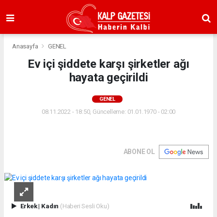
Anasayfa
GENEL
Ev içi şiddete karşı şirketler ağı
hayata geçirildi
GENEL
08.11.2022 - 18:50, Güncelleme: 01.01.1970 - 02:00
ABONE OL
Erkek
|
Kadın
(Haberi Sesli Oku)