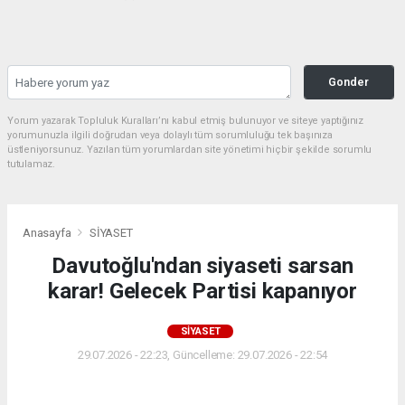
Gonder
Yorum yazarak Topluluk Kuralları’nı kabul etmiş bulunuyor ve siteye yaptığınız
yorumunuzla ilgili doğrudan veya dolaylı tüm sorumluluğu tek başınıza
üstleniyorsunuz. Yazılan tüm yorumlardan site yönetimi hiçbir şekilde sorumlu
tutulamaz.
Anasayfa
SİYASET
Davutoğlu'ndan siyaseti sarsan
karar! Gelecek Partisi kapanıyor
SİYASET
29.07.2026 - 22:23, Güncelleme: 29.07.2026 - 22:54