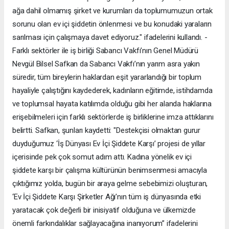
ağa dahil olmamış şirket ve kurumları da toplumumuzun ortak
sorunu olan ev içi şiddetin önlenmesi ve bu konudaki yaraların
sarılması için çalışmaya davet ediyoruz." ifadelerini kullandı. -
Farklı sektörler ile iş birliği Sabancı Vakfı’nın Genel Müdürü
Nevgül Bilsel Safkan da Sabancı Vakfı’nın yarım asra yakın
süredir, tüm bireylerin haklardan eşit yararlandığı bir toplum
hayaliyle çalıştığını kaydederek, kadınların eğitimde, istihdamda
ve toplumsal hayata katılımda olduğu gibi her alanda haklarına
erişebilmeleri için farklı sektörlerde iş birliklerine imza attıklarını
belirtti. Safkan, şunları kaydetti: "Destekçisi olmaktan gurur
duyduğumuz ‘İş Dünyası Ev İçi Şiddete Karşı’ projesi de yıllar
içerisinde pek çok somut adım attı. Kadına yönelik ev içi
şiddete karşı bir çalışma kültürünün benimsenmesi amacıyla
çıktığımız yolda, bugün bir araya gelme sebebimizi oluşturan,
‘Ev İçi Şiddete Karşı Şirketler Ağı’nın tüm iş dünyasında etki
yaratacak çok değerli bir inisiyatif olduğuna ve ülkemizde
önemli farkındalıklar sağlayacağına inanıyorum” ifadelerini