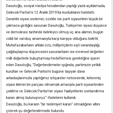
Davutoğlu, sosyal medya hesabından yaptığı yazılı açıklamada,
Gelecek Partisi'ni 12 Aralık 2019'da kurduklarını hatırlattı.
Genelde siyasi sistemin, özelde ise parti siyasetinin büyük bir
çıkmaza girdiğini savunan Davutoğlu, Türkiye'nin siyasi düşünce
ve demokrasi tarihinde belirleyici olmuş üç ana akımın, bugün
ciddi bir varoluş sınamasıyla karşı karşıya olduğunu belirtti.
Muhafazakarların ahlaki özü, milliyetçilerin eşit vatandaşlığı,
çağdaşlaşma düşüncesini savunanların ise evrensel değerleri
milli değerlerle buluşturmayı hedeflemesi gerektiğine işaret
eden Davutoğlu, "Değerlendirmeler ışığında, partimizin yetkili
kurulları ve Gelecek Partisi'ni bugüne taşıyan dava
arkadaşlarımızla yaptığımız istişareler neticesinde, kirlenmiş
siyasi iklimin bir parçası olmamak amacıyla parti siyasetinden
çekilme ve Gelecek Partisi'nin siyasi faaliyetlerini sonlandırma
kararı almış bulunuyoruz." ifadelerini kullandı.
Davutoğlu, bu kararın "bir teslimiyet kararı" olmadığının altını
çizerek şu değerlendirmede bulundu: