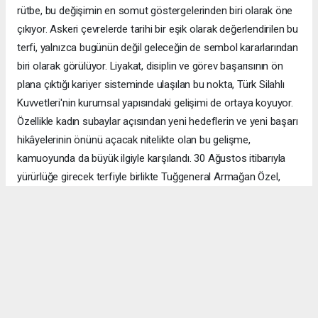
rütbe, bu değişimin en somut göstergelerinden biri olarak öne
çıkıyor. Askeri çevrelerde tarihi bir eşik olarak değerlendirilen bu
terfi, yalnızca bugünün değil geleceğin de sembol kararlarından
biri olarak görülüyor. Liyakat, disiplin ve görev başarısının ön
plana çıktığı kariyer sisteminde ulaşılan bu nokta, Türk Silahlı
Kuvvetleri'nin kurumsal yapısındaki gelişimi de ortaya koyuyor.
Özellikle kadın subaylar açısından yeni hedeflerin ve yeni başarı
hikâyelerinin önünü açacak nitelikte olan bu gelişme,
kamuoyunda da büyük ilgiyle karşılandı. 30 Ağustos itibarıyla
yürürlüğe girecek terfiyle birlikte Tuğgeneral Armağan Özel,
Türk Hava Kuvvetleri'nin ilk kadın paşası olarak görevine
başlayacak. Bu tarihi adım, yalnızca bir rütbe değişikliği değil,
Cumhuriyet tarihinde kadınların Türk Silahlı Kuvvetleri'nin en üst
komuta kademelerindeki yerini güçlendiren önemli bir kilometre
taşı olarak hafızalara kazınacak. Armağan Özel'in ismi, bundan
böyle Türk askeri tarihinin unutulmaz ilkleri arasında yer alacak
ve gelecek nesillere ilham veren başarı öykülerinden biri olarak