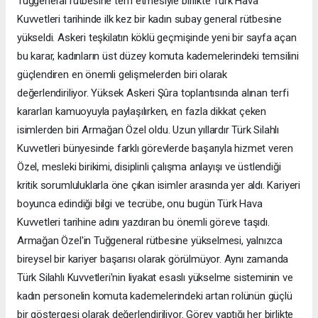
Tuğgeneral rütbesine terfi etmesiyle birlikte Türk Hava
Kuvvetleri tarihinde ilk kez bir kadın subay general rütbesine
yükseldi. Askeri teşkilatın köklü geçmişinde yeni bir sayfa açan
bu karar, kadınların üst düzey komuta kademelerindeki temsilini
güçlendiren en önemli gelişmelerden biri olarak
değerlendiriliyor. Yüksek Askeri Şûra toplantısında alınan terfi
kararları kamuoyuyla paylaşılırken, en fazla dikkat çeken
isimlerden biri Armağan Özel oldu. Uzun yıllardır Türk Silahlı
Kuvvetleri bünyesinde farklı görevlerde başarıyla hizmet veren
Özel, mesleki birikimi, disiplinli çalışma anlayışı ve üstlendiği
kritik sorumluluklarla öne çıkan isimler arasında yer aldı. Kariyeri
boyunca edindiği bilgi ve tecrübe, onu bugün Türk Hava
Kuvvetleri tarihine adını yazdıran bu önemli göreve taşıdı.
Armağan Özel'in Tuğgeneral rütbesine yükselmesi, yalnızca
bireysel bir kariyer başarısı olarak görülmüyor. Aynı zamanda
Türk Silahlı Kuvvetleri'nin liyakat esaslı yükselme sisteminin ve
kadın personelin komuta kademelerindeki artan rolünün güçlü
bir göstergesi olarak değerlendiriliyor. Görev yaptığı her birlikte