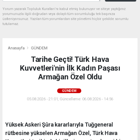
Yorum yazarak Topluluk Kuralları’nı kabul etmiş bulunuyor ve siteye yaptığınız
yorumunuzla ilgili doğrudan veya dolaylı tüm sorumluluğu tek başınıza
üstleniyorsunuz. Yazılan tüm yorumlardan site yönetimi hiçbir şekilde sorumlu
tutulamaz.
Anasayfa
GÜNDEM
Tarihe Geçti! Türk Hava
Kuvvetleri'nin İlk Kadın Paşası
Armağan Özel Oldu
GÜNDEM
05.08.2026 - 21:01, Güncelleme: 06.08.2026 - 14:56
Yüksek Askeri Şûra kararlarıyla Tuğgeneral
rütbesine yükselen Armağan Özel, Türk Hava