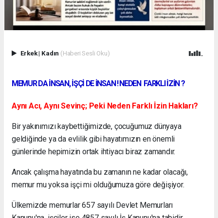
Erkek
|
Kadın
(Haberi Sesli Oku)
MEMUR DA İNSAN, İŞÇİ DE İNSAN ! NEDEN FARKLI İZİN ?
Aynı Acı, Aynı Sevinç; Peki Neden Farklı İzin Hakları?
Bir yakınımızı kaybettiğimizde, çocuğumuz dünyaya
geldiğinde ya da evlilik gibi hayatımızın en önemli
günlerinde hepimizin ortak ihtiyacı biraz zamandır.
Ancak çalışma hayatında bu zamanın ne kadar olacağı,
memur mu yoksa işçi mi olduğumuza göre değişiyor.
Ülkemizde memurlar 657 sayılı Devlet Memurları
Kanunu'na, işçiler ise 4857 sayılı İş Kanunu'na tabidir.