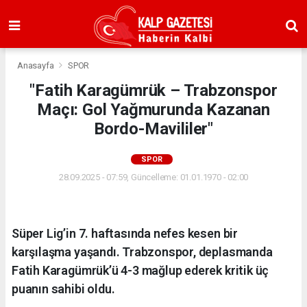
Anasayfa
SPOR
"Fatih Karagümrük – Trabzonspor
Maçı: Gol Yağmurunda Kazanan
Bordo-Mavililer"
SPOR
28.09.2025 - 07:59, Güncelleme: 01.01.1970 - 02:00
Süper Lig’in 7. haftasında nefes kesen bir
karşılaşma yaşandı. Trabzonspor, deplasmanda
Fatih Karagümrük’ü 4-3 mağlup ederek kritik üç
puanın sahibi oldu.