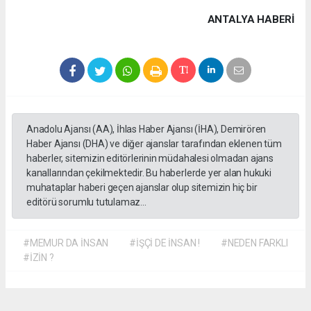
ANTALYA HABERİ
Anadolu Ajansı (AA), İhlas Haber Ajansı (İHA), Demirören
Haber Ajansı (DHA) ve diğer ajanslar tarafından eklenen tüm
haberler, sitemizin editörlerinin müdahalesi olmadan ajans
kanallarından çekilmektedir. Bu haberlerde yer alan hukuki
muhataplar haberi geçen ajanslar olup sitemizin hiç bir
editörü sorumlu tutulamaz...
#MEMUR DA İNSAN
#İŞÇİ DE İNSAN !
#NEDEN FARKLI
#İZİN ?