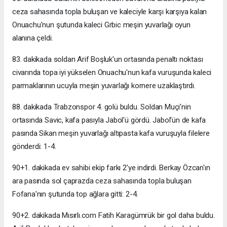
ceza sahasında topla buluşan ve kaleciyle karşı karşıya kalan
Onuachu'nun şutunda kaleci Grbic meşin yuvarlağı oyun
alanına çeldi.
83. dakikada soldan Arif Boşluk'un ortasında penaltı noktası
civarında topa iyi yükselen Onuachu'nun kafa vuruşunda kaleci
parmaklarının ucuyla meşin yuvarlağı kornere uzaklaştırdı.
88. dakikada Trabzonspor 4. golü buldu. Soldan Muçi'nin
ortasında Savic, kafa pasıyla Jabol'ü gördü. Jabol'ün de kafa
pasında Sikan meşin yuvarlağı altıpasta kafa vuruşuyla filelere
gönderdi: 1-4.
90+1. dakikada ev sahibi ekip farkı 2'ye indirdi. Berkay Özcan'ın
ara pasında sol çaprazda ceza sahasında topla buluşan
Fofana'nın şutunda top ağlara gitti: 2-4.
90+2. dakikada Mısırlı.com Fatih Karagümrük bir gol daha buldu.