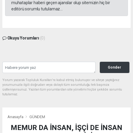
muhataplar haberi geçen ajanslar olup sitemizin hiç bir
editörü sorumlu tutulamaz...
Okuyu Yorumları
(0)
Gonder
Yorum yazarak Topluluk Kuralları’nı kabul etmiş bulunuyor ve siteye yaptığınız
yorumunuzla ilgili doğrudan veya dolaylı tüm sorumluluğu tek başınıza
üstleniyorsunuz. Yazılan tüm yorumlardan site yönetimi hiçbir şekilde sorumlu
tutulamaz.
Anasayfa
GÜNDEM
MEMUR DA İNSAN, İŞÇİ DE İNSAN