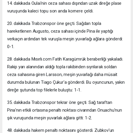
14. dakikada Oulai'nin ceza sahası dışından uzak direğe plase
vuruşunda kaleci topu son anda kornere çeldi.
20. dakikada Trabzonspor öne geçti. Sağdan topla
hareketlenen Augusto, ceza sahası içinde Pina ile yaptığı
verkaçın ardından tek vuruşla meşin yuvarlağı ağlara gönderdi:
0-1.
28. dakikada Mısırlı.com Fatih Karagümrük beraberliği yakaladı.
Rakip yarı alanından aldığı topla rakibinden sıyrılarak soldan
ceza sahasına giren Larsson, meşin yuvarlağı daha müsait
durumda bulunan Tiago Çukur'a gönderdi. Bu oyuncunun, yakın
direğe şutunda top filelerle buluştu: 1-1.
35. dakikada Trabzonspor tekrar öne geçti. Sağ taraftan
Pina'nın etkili ortasına penaltı noktası civarından Onuachu'nun
şık vuruşunda meşin yuvarlak ağlara gitti: 1-2.
48. dakikada hakem penaltı noktasını gösterdi. Zubkov'un