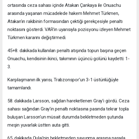
ortasında ceza sahası içinde Atakan Çankaya ile Onuachu
arasında yaşanan mücadelede hakem Mehmet Türkmen,
Atakan'ın rakibinin formasından çektiği gerekçesiyle penaltı
noktasını gösterdi. VAR'ın uyarısıyla pozisyonu izleyen Mehmet
Türkmen kararını değiştirmedi.
45+8. dakikada kullanılan penaltı atışında topun başına geçen
Onuachu, kendisinin ikinci, takımının üçüncü golünü kaydetti: 1-
3.
Karşılaşmanın ilk yarısı, Trabzonspor'un 3-1 üstünlüğüyle
tamamlandı.
58. dakikada Larsson, sağdan hareketlenen Gray'i gördü. Ceza
sahası sağından Gray'in penaltı noktasına pasında tekrar topla
buluşan Larsson'un müsait durumda bekletmeden şutunda
meşin yuvarlak üstten auta gitti.
65. dakikada Oulai'nin bekletmeden savunma arasına pasıyla