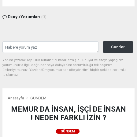
Okuyu Yorumları
(0)
Gonder
Yorum yazarak Topluluk Kuralları’nı kabul etmiş bulunuyor ve siteye yaptığınız
yorumunuzla ilgili doğrudan veya dolaylı tüm sorumluluğu tek başınıza
üstleniyorsunuz. Yazılan tüm yorumlardan site yönetimi hiçbir şekilde sorumlu
tutulamaz.
Anasayfa
GÜNDEM
MEMUR DA İNSAN, İŞÇİ DE İNSAN
! NEDEN FARKLI İZİN ?
GÜNDEM