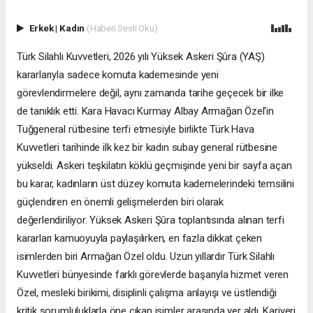
Erkek
|
Kadın
(Haberi Sesli Oku)
Türk Silahlı Kuvvetleri, 2026 yılı Yüksek Askeri Şûra (YAŞ)
kararlarıyla sadece komuta kademesinde yeni
görevlendirmelere değil, aynı zamanda tarihe geçecek bir ilke
de tanıklık etti. Kara Havacı Kurmay Albay Armağan Özel'in
Tuğgeneral rütbesine terfi etmesiyle birlikte Türk Hava
Kuvvetleri tarihinde ilk kez bir kadın subay general rütbesine
yükseldi. Askeri teşkilatın köklü geçmişinde yeni bir sayfa açan
bu karar, kadınların üst düzey komuta kademelerindeki temsilini
güçlendiren en önemli gelişmelerden biri olarak
değerlendiriliyor. Yüksek Askeri Şûra toplantısında alınan terfi
kararları kamuoyuyla paylaşılırken, en fazla dikkat çeken
isimlerden biri Armağan Özel oldu. Uzun yıllardır Türk Silahlı
Kuvvetleri bünyesinde farklı görevlerde başarıyla hizmet veren
Özel, mesleki birikimi, disiplinli çalışma anlayışı ve üstlendiği
kritik sorumluluklarla öne çıkan isimler arasında yer aldı. Kariyeri