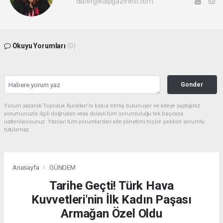
dilber@kalpgazetesi.com
Okuyu Yorumları
(0)
Gonder
Yorum yazarak Topluluk Kuralları’nı kabul etmiş bulunuyor ve siteye yaptığınız
yorumunuzla ilgili doğrudan veya dolaylı tüm sorumluluğu tek başınıza
üstleniyorsunuz. Yazılan tüm yorumlardan site yönetimi hiçbir şekilde sorumlu
tutulamaz.
Anasayfa
GÜNDEM
Tarihe Geçti! Türk Hava
Kuvvetleri'nin İlk Kadın Paşası
Armağan Özel Oldu