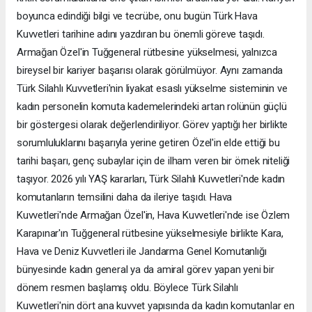
boyunca edindiği bilgi ve tecrübe, onu bugün Türk Hava
Kuvvetleri tarihine adını yazdıran bu önemli göreve taşıdı.
Armağan Özel'in Tuğgeneral rütbesine yükselmesi, yalnızca
bireysel bir kariyer başarısı olarak görülmüyor. Aynı zamanda
Türk Silahlı Kuvvetleri'nin liyakat esaslı yükselme sisteminin ve
kadın personelin komuta kademelerindeki artan rolünün güçlü
bir göstergesi olarak değerlendiriliyor. Görev yaptığı her birlikte
sorumluluklarını başarıyla yerine getiren Özel'in elde ettiği bu
tarihi başarı, genç subaylar için de ilham veren bir örnek niteliği
taşıyor. 2026 yılı YAŞ kararları, Türk Silahlı Kuvvetleri'nde kadın
komutanların temsilini daha da ileriye taşıdı. Hava
Kuvvetleri'nde Armağan Özel'in, Hava Kuvvetleri'nde ise Özlem
Karapınar'ın Tuğgeneral rütbesine yükselmesiyle birlikte Kara,
Hava ve Deniz Kuvvetleri ile Jandarma Genel Komutanlığı
bünyesinde kadın general ya da amiral görev yapan yeni bir
dönem resmen başlamış oldu. Böylece Türk Silahlı
Kuvvetleri'nin dört ana kuvvet yapısında da kadın komutanlar en