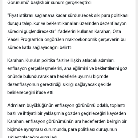
Görünümü" başlıklı bir sunum gerçekleştirdi.
"Fiyat istikrarı sağlanana kadar sürdürülecek sıkı para politikası
duruşu talep, kur ve beklenti kanalları üzerinden dezenflasyon
sürecini güçlendirecektir." ifadelerini kullanan Karahan, Orta
Vadeli Program’da öngörülen makroekonomik çerçevenin bu
sürece katkı sağlayacağını belirtti.
Karahan, Kurulun politika faizine ilişkin atılacak adımları,
enflasyon gerçekleşmelerini, ana eğilimini ve beklentilerini göz
önünde bulundurarak ara hedeflerle uyumlu biçimde
dezenflasyonun gerektirdiği sıkılığı sağlayacak şekilde
belirleneceğini ifade etti.
Adımların büyüklüğünün enflasyon görünümü odaklı, toplantı
bazlı ve ihtiyatlı bir yaklaşımla gözden geçirileceğini kaydeden
Karahan, enflasyon görünümünün ara hedeflerden belirgin bir
biçimde ayrışması durumunda, para politikası duruşunun
sıkılaştırılacağını vurguladı.