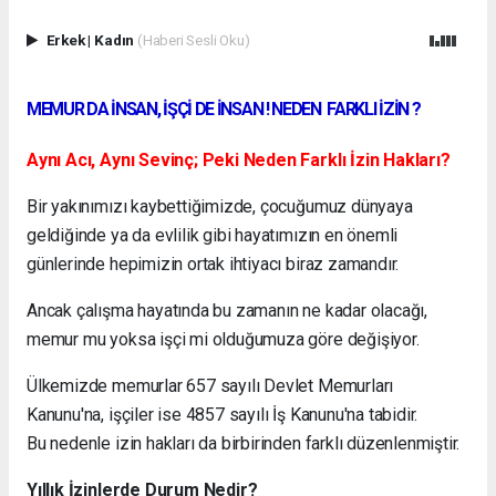
Erkek
|
Kadın
(Haberi Sesli Oku)
MEMUR DA İNSAN, İŞÇİ DE İNSAN ! NEDEN FARKLI İZİN ?
Aynı Acı, Aynı Sevinç; Peki Neden Farklı İzin Hakları?
Bir yakınımızı kaybettiğimizde, çocuğumuz dünyaya
geldiğinde ya da evlilik gibi hayatımızın en önemli
günlerinde hepimizin ortak ihtiyacı biraz zamandır.
Ancak çalışma hayatında bu zamanın ne kadar olacağı,
memur mu yoksa işçi mi olduğumuza göre değişiyor.
Ülkemizde memurlar 657 sayılı Devlet Memurları
Kanunu'na, işçiler ise 4857 sayılı İş Kanunu'na tabidir.
Bu nedenle izin hakları da birbirinden farklı düzenlenmiştir.
Yıllık İzinlerde Durum Nedir?