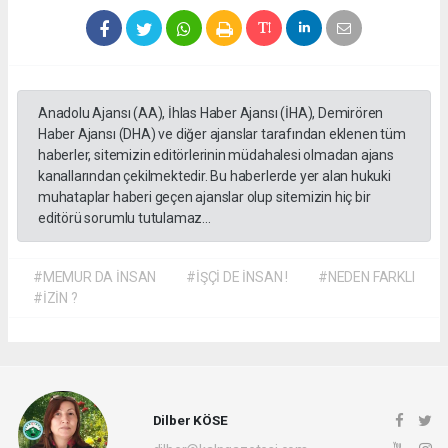
Anadolu Ajansı (AA), İhlas Haber Ajansı (İHA), Demirören
Haber Ajansı (DHA) ve diğer ajanslar tarafından eklenen tüm
haberler, sitemizin editörlerinin müdahalesi olmadan ajans
kanallarından çekilmektedir. Bu haberlerde yer alan hukuki
muhataplar haberi geçen ajanslar olup sitemizin hiç bir
editörü sorumlu tutulamaz...
#MEMUR DA İNSAN
#İŞÇİ DE İNSAN !
#NEDEN FARKLI
#İZİN ?
Dilber KÖSE