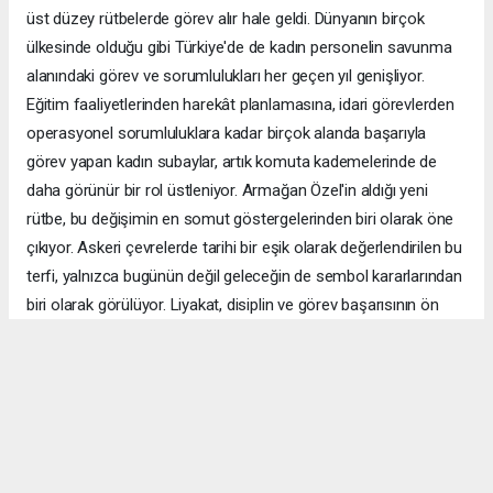
üst düzey rütbelerde görev alır hale geldi. Dünyanın birçok
ülkesinde olduğu gibi Türkiye'de de kadın personelin savunma
alanındaki görev ve sorumlulukları her geçen yıl genişliyor.
Eğitim faaliyetlerinden harekât planlamasına, idari görevlerden
operasyonel sorumluluklara kadar birçok alanda başarıyla
görev yapan kadın subaylar, artık komuta kademelerinde de
daha görünür bir rol üstleniyor. Armağan Özel'in aldığı yeni
rütbe, bu değişimin en somut göstergelerinden biri olarak öne
çıkıyor. Askeri çevrelerde tarihi bir eşik olarak değerlendirilen bu
terfi, yalnızca bugünün değil geleceğin de sembol kararlarından
biri olarak görülüyor. Liyakat, disiplin ve görev başarısının ön
plana çıktığı kariyer sisteminde ulaşılan bu nokta, Türk Silahlı
Kuvvetleri'nin kurumsal yapısındaki gelişimi de ortaya koyuyor.
Özellikle kadın subaylar açısından yeni hedeflerin ve yeni başarı
hikâyelerinin önünü açacak nitelikte olan bu gelişme,
kamuoyunda da büyük ilgiyle karşılandı. 30 Ağustos itibarıyla
yürürlüğe girecek terfiyle birlikte Tuğgeneral Armağan Özel,