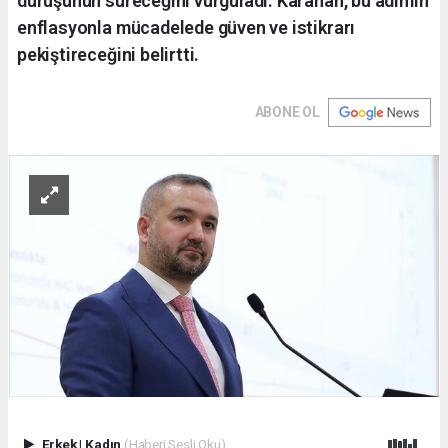
duruşunun süreceğini vurguladı. Karahan, bu adımın
enflasyonla mücadelede güven ve istikrarı
pekiştireceğini belirtti.
ABONE OL
Erkek
|
Kadın
(Haberi Sesli Oku)