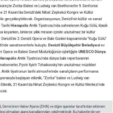
reçte Zorba Balesi ve Ludwig van Beethoven'ın 9. Senfonisi
 ise 21 Kasım'da Denizli'deki Nihat Zeybekci Kongre ve Kültür
 gerçekleştirilecek. Organizasyonun, Denizli'nin kültür ve sanat
 Tarihi
Hierapolis
Antik Tiyatrosu'nda sahnelenen Kuğu Gölü, klasik
koyarken, binlerce yıllık mirasın içinde unutulmaz bir kültür
Denizli'de 2. Denizli Opera ve Bale Günleri kapsamında "Kuğu Gölü"
ti'nde sanatseverlerle buluştu.
Denizli Büyükşehir Belediyesi
ev
let Opera ve Balesi Genel Müdürlüğünün işbirliğiyle
UNESCO Dünya
Hierapolis
Antik Tiyatrosu'nda dünya bale repertuvarının
natseverler, Pyotr Ilyich Tchaikovsky'nin unutulmaz müzikleri
i. Antik tiyatronun tarihi atmosferinde sanatçıların performansı
operasıyla başlayan etkinlik, "Zorba" balesi ve Ludwig van
 Etkinlik, 21 Kasım'da Nihat Zeybekci Kongre ve Kültür Merkezi'nde
ecek.
), Demirören Haber Ajansı (DHA) ve diğer ajanslar tarafından eklenen
lesi olmadan ajans kanallarından çekilmektedir. Bu haberlerde yer