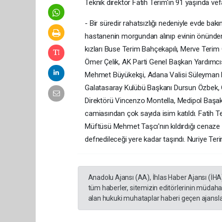
Teknik direktör Fatih Terim'in 91 yaşında v
- Bir süredir rahatsızlığı nedeniyle evde bak
hastanenin morgundan alınıp evinin önünden g
kızları Buse Terim Bahçekapılı, Merve Terim 
Ömer Çelik, AK Parti Genel Başkan Yardımcıs
Mehmet Büyükekşi, Adana Valisi Süleyman E
Galatasaray Kulübü Başkanı Dursun Özbek, 
Direktörü Vincenzo Montella, Medipol Başak
camiasından çok sayıda isim katıldı. Fatih Te
Müftüsü Mehmet Taşcı'nın kıldırdığı cenaze 
defnedileceği yere kadar taşındı. Nuriye Ter
Anadolu Ajansı (AA), İhlas Haber Ajansı (İHA
tüm haberler, sitemizin editörlerinin müdaha
alan hukuki muhataplar haberi geçen ajanslar