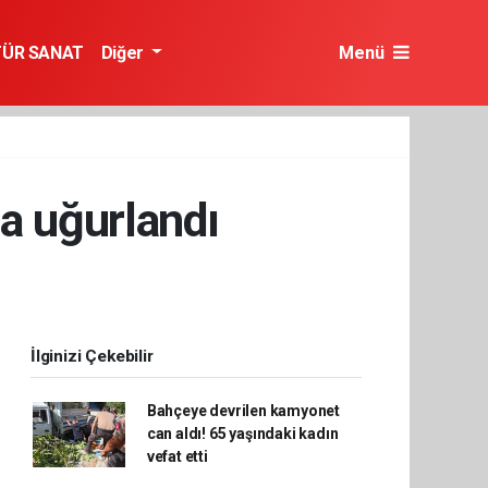
TÜR SANAT
Diğer
Menü
na uğurlandı
İlginizi Çekebilir
Bahçeye devrilen kamyonet
can aldı! 65 yaşındaki kadın
vefat etti