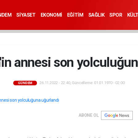
NDEM
SİYASET
EKONOMİ
EĞİTİM
SAĞLIK
SPOR
KÜL
'in annesi son yolculuğu
26.11.2022 - 22:40, Güncelleme: 01.01.1970 - 02:00
GÜNDEM
ABONE OL