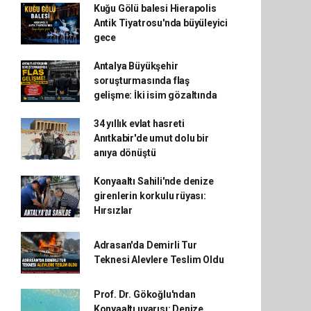
Kuğu Gölü balesi Hierapolis
Antik Tiyatrosu'nda büyüleyici
gece
Antalya Büyükşehir
soruşturmasında flaş
gelişme: İki isim gözaltında
34 yıllık evlat hasreti
Anıtkabir'de umut dolu bir
anıya dönüştü
Konyaaltı Sahili'nde denize
girenlerin korkulu rüyası:
Hırsızlar
Adrasan'da Demirli Tur
Teknesi Alevlere Teslim Oldu
Prof. Dr. Gökoğlu'ndan
Konyaaltı uyarısı: Denize