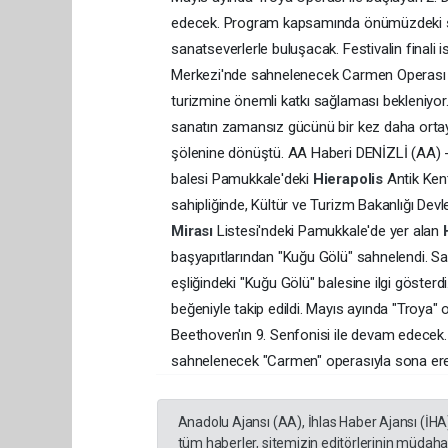
edecek. Program kapsamında önümüzdeki sü
sanatseverlerle buluşacak. Festivalin finali
Merkezi'nde sahnelenecek Carmen Operası ile
turizmine önemli katkı sağlaması bekleniyor.
sanatın zamansız gücünü bir kez daha ortaya 
şölenine dönüştü. AA Haberi DENİZLİ (AA) - 
balesi Pamukkale'deki
Hierapolis
Antik Ken
sahipliğinde, Kültür ve Turizm Bakanlığı Dev
Mirası
Listesi'ndeki Pamukkale'de yer alan
başyapıtlarından "Kuğu Gölü" sahnelendi. Sa
eşliğindeki "Kuğu Gölü" balesine ilgi gösterd
beğeniyle takip edildi. Mayıs ayında "Troya" 
Beethoven'ın 9. Senfonisi ile devam edecek.
sahnelenecek "Carmen" operasıyla sona er
Anadolu Ajansı (AA), İhlas Haber Ajansı (İHA
tüm haberler, sitemizin editörlerinin müdaha