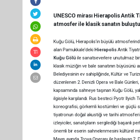
UNESCO mirası Hierapolis Antik Ti
atmosfer ile klasik sanatın buluşt
Kuğu Gölü, Hierapolis'in büyülü atmosferind
alan Pamukkale'deki
Hierapolis
Antik Tiyat
Kuğu Gölü
ile sanatseverlere unutulmaz bir 
klasik müziğin ve bale sanatının büyüsünü an
Belediyesinin ev sahipliğinde, Kültür ve Turi
düzenlenen 2. Denizli Opera ve Bale Günleri
kapsamında sahneye taşınan Kuğu Gölü, yalnı
ilgisiyle karşılandı. Rus besteci Pyotr Ilyich
koreografisi, görkemli kostümleri ve güçlü s
tiyatronun doğal akustiği ve tarihi atmosferi
izleyiciler, sanatçıların sergilediği başarılı
önemli bir eserin sahnelenmesini kültürel mir
Mayıs ayında Troya Operası ile başlayan 2. De