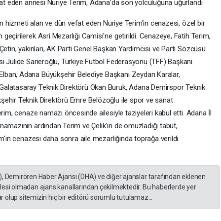
efat eden annesi Nuriye Terim, Adana'da son yolculuğuna uğurlandı.
ım hizmeti alan ve dün vefat eden Nuriye Terim'in cenazesi, özel bir
eçirilerek Asri Mezarlığı Camisi'ne getirildi. Cenazeye, Fatih Terim,
Çetin, yakınları, AK Parti Genel Başkan Yardımcısı ve Parti Sözcüsü
ı Jülide Sarıeroğlu, Türkiye Futbol Federasyonu (TFF) Başkanı
lban, Adana Büyükşehir Belediye Başkanı Zeydan Karalar,
Galatasaray Teknik Direktörü Okan Buruk, Adana Demirspor Teknik
şehir Teknik Direktörü Emre Belözoğlu ile spor ve sanat
rim, cenaze namazı öncesinde ailesiyle taziyeleri kabul etti. Adana İl
namazının ardından Terim ve Çelik'in de omuzladığı tabut,
im'in cenazesi daha sonra aile mezarlığında toprağa verildi.
), Demirören Haber Ajansı (DHA) ve diğer ajanslar tarafından eklenen
lesi olmadan ajans kanallarından çekilmektedir. Bu haberlerde yer
 olup sitemizin hiç bir editörü sorumlu tutulamaz...