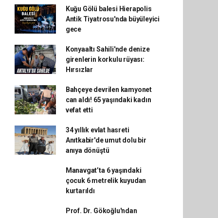
Kuğu Gölü balesi Hierapolis
Antik Tiyatrosu'nda büyüleyici
gece
Konyaaltı Sahili'nde denize
girenlerin korkulu rüyası:
Hırsızlar
Bahçeye devrilen kamyonet
can aldı! 65 yaşındaki kadın
vefat etti
34 yıllık evlat hasreti
Anıtkabir'de umut dolu bir
anıya dönüştü
Manavgat’ta 6 yaşındaki
çocuk 6 metrelik kuyudan
kurtarıldı
Prof. Dr. Gökoğlu'ndan