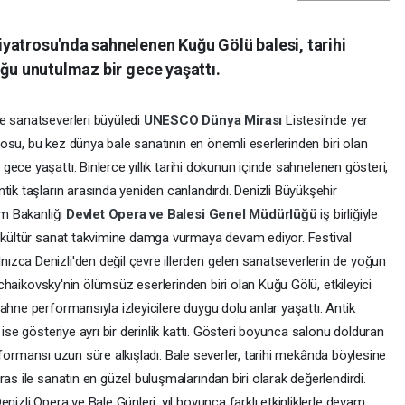
yatrosu'nda sahnelenen Kuğu Gölü balesi, tarihi
uğu unutulmaz bir gece yaşattı.
e sanatseverleri büyüledi
UNESCO Dünya Mirası
Listesi'nde yer
rosu, bu kez dünya bale sanatının en önemli eserlerinden biri olan
gece yaşattı. Binlerce yıllık tarihi dokunun içinde sahnelenen gösteri,
tik taşların arasında yeniden canlandırdı. Denizli Büyükşehir
zm Bakanlığı
Devlet Opera ve Balesi Genel Müdürlüğü
iş birliğiyle
, kültür sanat takvimine damga vurmaya devam ediyor. Festival
zca Denizli'den değil çevre illerden gelen sanatseverlerin de yoğun
 Tchaikovsky'nin ölümsüz eserlerinden biri olan Kuğu Gölü, etkileyici
ahne performansıyla izleyicilere duygu dolu anlar yaşattı. Antik
 ise gösteriye ayrı bir derinlik kattı. Gösteri boyunca salonu dolduran
 performansı uzun süre alkışladı. Bale severler, tarihi mekânda böylesine
as ile sanatın en güzel buluşmalarından biri olarak değerlendirdi.
nizli Opera ve Bale Günleri, yıl boyunca farklı etkinliklerle devam