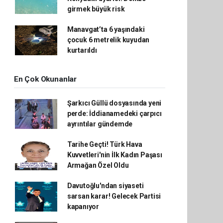
girmek büyük risk
Manavgat’ta 6 yaşındaki
çocuk 6 metrelik kuyudan
kurtarıldı
En Çok Okunanlar
Şarkıcı Güllü dosyasında yeni
perde: İddianamedeki çarpıcı
ayrıntılar gündemde
Tarihe Geçti! Türk Hava
Kuvvetleri'nin İlk Kadın Paşası
Armağan Özel Oldu
Davutoğlu'ndan siyaseti
sarsan karar! Gelecek Partisi
kapanıyor