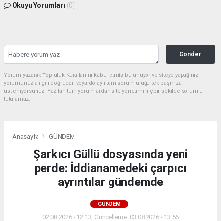
Okuyu Yorumları
(0)
Gonder
Yorum yazarak Topluluk Kuralları’nı kabul etmiş bulunuyor ve siteye yaptığınız
yorumunuzla ilgili doğrudan veya dolaylı tüm sorumluluğu tek başınıza
üstleniyorsunuz. Yazılan tüm yorumlardan site yönetimi hiçbir şekilde sorumlu
tutulamaz.
Anasayfa
GÜNDEM
Şarkıcı Güllü dosyasında yeni
perde: İddianamedeki çarpıcı
ayrıntılar gündemde
GÜNDEM
02.08.2026 - 12:13, Güncelleme: 03.08.2026 - 13:56