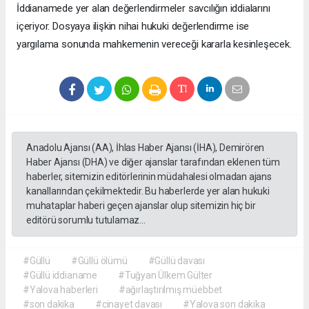
İddianamede yer alan değerlendirmeler savcılığın iddialarını
içeriyor. Dosyaya ilişkin nihai hukuki değerlendirme ise
yargılama sonunda mahkemenin vereceği kararla kesinleşecek.
Anadolu Ajansı (AA), İhlas Haber Ajansı (İHA), Demirören
Haber Ajansı (DHA) ve diğer ajanslar tarafından eklenen tüm
haberler, sitemizin editörlerinin müdahalesi olmadan ajans
kanallarından çekilmektedir. Bu haberlerde yer alan hukuki
muhataplar haberi geçen ajanslar olup sitemizin hiç bir
editörü sorumlu tutulamaz...
#Güllü
#Güllü ölümü
#Güllü davası
#Güllü iddianame
#Tuğyan Ülkem Gülter
#Yalova haberleri
#ağırlaştırılmış müebbet
#son dakika
#cinayet davası
#Yalova son dakika