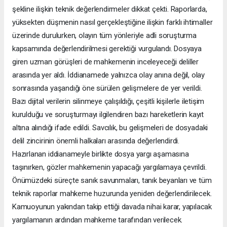
şekline ilişkin teknik değerlendirmeler dikkat çekti. Raporlarda,
yüksekten düşmenin nasıl gerçekleştiğine ilişkin farklı ihtimaller
üzerinde durulurken, olayın tüm yönleriyle adli soruşturma
kapsamında değerlendirilmesi gerektiği vurgulandı. Dosyaya
giren uzman görüşleri de mahkemenin inceleyeceği deliller
arasında yer aldı. İddianamede yalnızca olay anına değil, olay
sonrasında yaşandığı öne sürülen gelişmelere de yer verildi.
Bazı dijital verilerin silinmeye çalışıldığı, çeşitli kişilerle iletişim
kurulduğu ve soruşturmayı ilgilendiren bazı hareketlerin kayıt
altına alındığı ifade edildi. Savcılık, bu gelişmeleri de dosyadaki
delil zincirinin önemli halkaları arasında değerlendirdi.
Hazırlanan iddianameyle birlikte dosya yargı aşamasına
taşınırken, gözler mahkemenin yapacağı yargılamaya çevrildi.
Önümüzdeki süreçte sanık savunmaları, tanık beyanları ve tüm
teknik raporlar mahkeme huzurunda yeniden değerlendirilecek.
Kamuoyunun yakından takip ettiği davada nihai karar, yapılacak
yargılamanın ardından mahkeme tarafından verilecek.