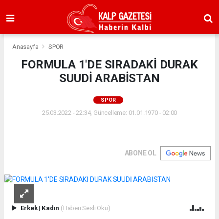
Anasayfa
SPOR
FORMULA 1'DE SIRADAKİ DURAK
SUUDİ ARABİSTAN
SPOR
25.03.2022 - 22:34, Güncelleme: 01.01.1970 - 02:00
ABONE OL
Erkek
|
Kadın
(Haberi Sesli Oku)