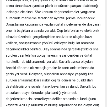
altına alınan bazı ayrıntılar planlı bir sürecin parçası olabileceği
iddiasıyla ele alındı. Söz konusu değerlendirmeler, yargılama
sürecinde mahkeme tarafından ayrıntılı şekilde incelenecek.
Soruşturma kapsamında yapılan dijital incelemeler de dosyanın
önemli başlıkları arasında yer aldı. Cep telefonları ve elektronik
cihazlar üzerinde gerçekleştirilen analizlerde ulaşılan bazı
verilerin, soruşturmanın yönünü etkileyen bulgular arasında
değerlendirildiği belirtildi. Olay sonrasında gerçekleştirildiği öne
sürülen bazı telefon görüşmeleri, mesaj içerikleri ve dijital
hareketler de iddianamede yer aldı. Savcılık ayrıca olaydan
önceki döneme ait mesajlaşmalar ile tanık anlatımlarına da
geniş yer verdi. Dosyada, şüphelinin annesiyle yaşadığı ileri
sürülen anlaşmazlıklara ilişkin çeşitli iddialar ve bu iddiaları
desteklediği öne sürülen tanık beyanları sıralandı. Savcılık, bu
unsurların olayın önceden planlandığı yönündeki
değerlendirmesini destekleyen deliller arasında bulunduğunu
kaydetti. Adli Tıp Kurumu ve bilirkişi raporlarında ise olayın oluş