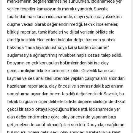
mahkemenin değerlendirmesine sunulurken, iddianamede yer
verilen tespitler kamuoyunda merak uyandırdı. Savcılık
tarafından hazırlanan iddianamede, olayın yalnızca yüksekten
düşme vakası olarak değerlendirilmediği, teknik incelemeler,
bilirkişi raporları, tanık ifadeleri ve dijital verilerin birlikte ele
alındığı belirtildi. Elde edilen bulgular doğrultusunda şüpheli
hakkında "tasarlayarak üst soya karşı kasten öldürme"
suçlamasıyla ağırlaştırılmış müebbet hapis cezası talep edildi.
Dosyanın en çok konuşulan bölümlerinden biri ise olay
gecesine ilişkin teknik incelemeler oldu. Güvenlik kamerası
kayıtları ve ses analizleri üzerinde yapılan çalışmaların ardından
hazırlanan raporlarda, olay öncesi ve sonrasındaki bazı anların
soruşturma açısından önem taşıdığı değerlendirildi. Savcılık, bu
teknik bulguların diğer delillerle birlikte değerlendirildiğinde dikkat
çekici bir tablo ortaya koyduğunu ifade etti. İddianamede yer
alan değerlendirmelere göre, olay öncesinde yaşanan bazı
gelişmelerin tesadüf olmadığı ileri sürüldü. Dosyada, mağdurun
bulunduğu odaya geliş şekli, olay anındaki hareketlilik ve kayıt