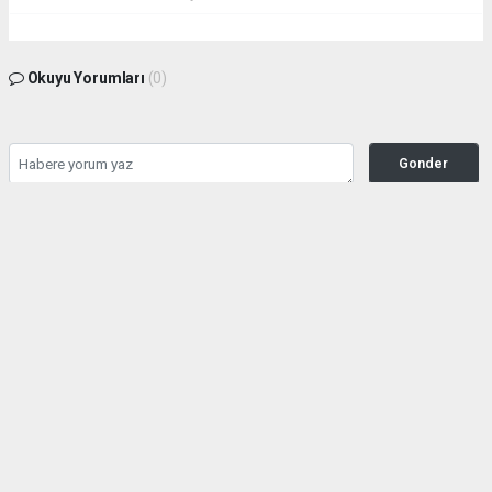
Okuyu Yorumları
(0)
Gonder
Yorum yazarak Topluluk Kuralları’nı kabul etmiş bulunuyor ve siteye yaptığınız
yorumunuzla ilgili doğrudan veya dolaylı tüm sorumluluğu tek başınıza
üstleniyorsunuz. Yazılan tüm yorumlardan site yönetimi hiçbir şekilde sorumlu
tutulamaz.
haber paketi
haber scripti
haber yazılımı
Tüm hakları saklı tutulmaktadır. Copyright 2026©
Haber Yazılımı :
Web Aksiyon ®