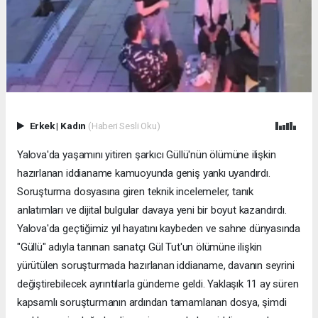
Erkek
|
Kadın
(Haberi Sesli Oku)
Yalova'da yaşamını yitiren şarkıcı Güllü'nün ölümüne ilişkin
hazırlanan iddianame kamuoyunda geniş yankı uyandırdı.
Soruşturma dosyasına giren teknik incelemeler, tanık
anlatımları ve dijital bulgular davaya yeni bir boyut kazandırdı.
Yalova'da geçtiğimiz yıl hayatını kaybeden ve sahne dünyasında
"Güllü" adıyla tanınan sanatçı Gül Tut'un ölümüne ilişkin
yürütülen soruşturmada hazırlanan iddianame, davanın seyrini
değiştirebilecek ayrıntılarla gündeme geldi. Yaklaşık 11 ay süren
kapsamlı soruşturmanın ardından tamamlanan dosya, şimdi