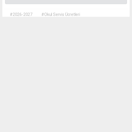
#2026-2027
#Okul Servis Ücretleri
#Eğitimde Yeni Dönem
Dilber KÖSE
dilber@kalpgazetesi.com
Okuyu Yorumları
(0)
Gonder
Yorum yazarak Topluluk Kuralları’nı kabul etmiş bulunuyor ve siteye yaptığınız