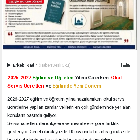
Erkek
|
Kadın
(Haberi Sesli Oku)
2026-2027
Eğitim ve Öğretim
Yılına Girerken:
Okul
Servis Ücretleri
ve
Eğitimde Yeni Dönem
2026-2027 eğitim ve öğretim yılına hazırlanırken, okul servis
ücretlerine yapılan zamlar velilerin en çok gündeminde yer alan
konuların başında geliyor.
Servis ücretleri; illere, ilçelere ve mesafelere göre farklılık
gösteriyor. Genel olarak yüzde 10 civarında bir artış görülse de
büyükşehirlerde ve bazı illerde bu oranlar değişebiliyor.