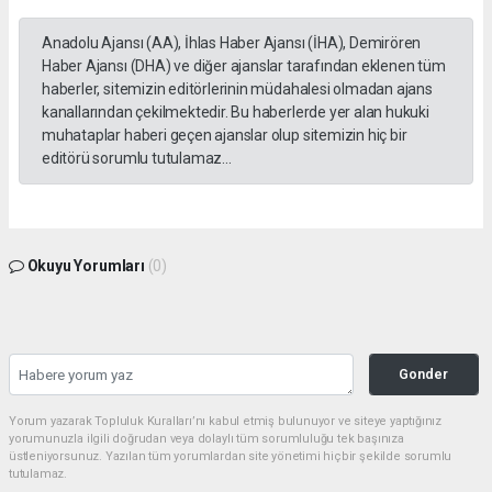
Anadolu Ajansı (AA), İhlas Haber Ajansı (İHA), Demirören
Haber Ajansı (DHA) ve diğer ajanslar tarafından eklenen tüm
haberler, sitemizin editörlerinin müdahalesi olmadan ajans
kanallarından çekilmektedir. Bu haberlerde yer alan hukuki
muhataplar haberi geçen ajanslar olup sitemizin hiç bir
editörü sorumlu tutulamaz...
Okuyu Yorumları
(0)
Gonder
Yorum yazarak Topluluk Kuralları’nı kabul etmiş bulunuyor ve siteye yaptığınız
yorumunuzla ilgili doğrudan veya dolaylı tüm sorumluluğu tek başınıza
üstleniyorsunuz. Yazılan tüm yorumlardan site yönetimi hiçbir şekilde sorumlu
tutulamaz.