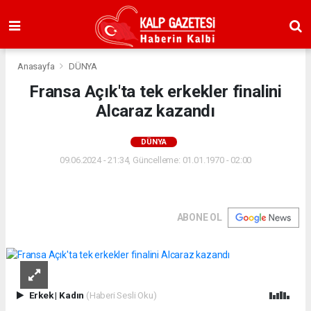
Anasayfa
DÜNYA
Fransa Açık'ta tek erkekler finalini
Alcaraz kazandı
DÜNYA
09.06.2024 - 21:34, Güncelleme: 01.01.1970 - 02:00
ABONE OL
Erkek
|
Kadın
(Haberi Sesli Oku)