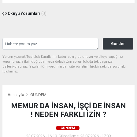
Okuyu Yorumları
(0)
Gonder
Yorum yazarak Topluluk Kuralları’nı kabul etmiş bulunuyor ve siteye yaptığınız
yorumunuzla ilgili doğrudan veya dolaylı tüm sorumluluğu tek başınıza
üstleniyorsunuz. Yazılan tüm yorumlardan site yönetimi hiçbir şekilde sorumlu
tutulamaz.
Anasayfa
GÜNDEM
MEMUR DA İNSAN, İŞÇİ DE İNSAN
! NEDEN FARKLI İZİN ?
GÜNDEM
23.07.2026 - 16:19, Güncelleme: 23.07.2026 - 17:39