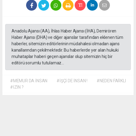
Anadolu Ajansı (AA), İhlas Haber Ajansı (İHA), Demirören
Haber Ajansı (DHA) ve diğer ajanslar tarafından eklenen tüm
haberler, sitemizin editörlerinin müdahalesi olmadan ajans
kanallarından çekilmektedir. Bu haberlerde yer alan hukuki
muhataplar haberi geçen ajanslar olup sitemizin hiç bir
editörü sorumlu tutulamaz...
#MEMUR DA İNSAN
#İŞÇİ DE İNSAN !
#NEDEN FARKLI
#İZİN ?
Dilber KÖSE
dilber@kalpgazetesi.com