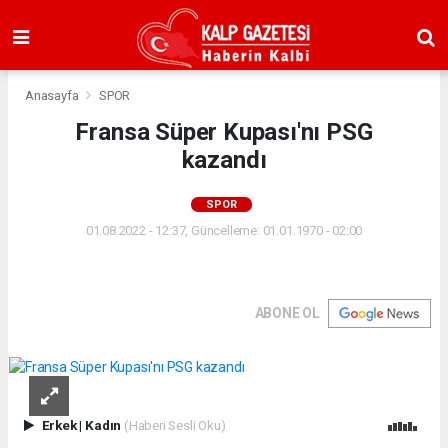
Anasayfa
SPOR
Fransa Süper Kupası'nı PSG
kazandı
SPOR
01.08.2022 - 12:37, Güncelleme: 01.01.1970 - 02:00
ABONE OL
Erkek
|
Kadın
(Haberi Sesli Oku)