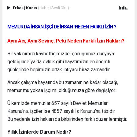
Erkek
|
Kadın
(Haberi Sesli Oku)
MEMUR DA İNSAN, İŞÇİ DE İNSAN ! NEDEN FARKLI İZİN ?
Aynı Acı, Aynı Sevinç; Peki Neden Farklı İzin Hakları?
Bir yakınımızı kaybettiğimizde, çocuğumuz dünyaya
geldiğinde ya da evlilik gibi hayatımızın en önemli
günlerinde hepimizin ortak ihtiyacı biraz zamandır.
Ancak çalışma hayatında bu zamanın ne kadar olacağı,
memur mu yoksa işçi mi olduğumuza göre değişiyor.
Ülkemizde memurlar 657 sayılı Devlet Memurları
Kanunu'na, işçiler ise 4857 sayılı İş Kanunu'na tabidir.
Bu nedenle izin hakları da birbirinden farklı düzenlenmiştir.
Yıllık İzinlerde Durum Nedir?