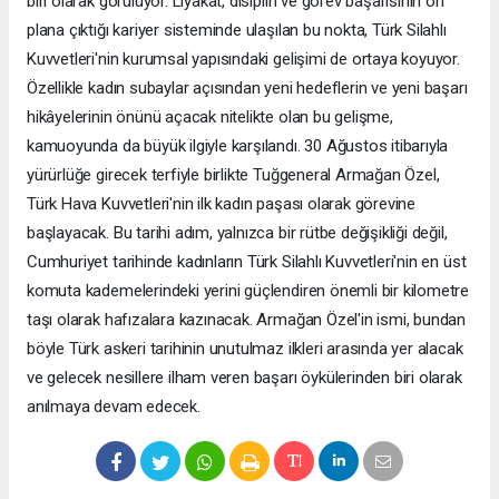
biri olarak görülüyor. Liyakat, disiplin ve görev başarısının ön
plana çıktığı kariyer sisteminde ulaşılan bu nokta, Türk Silahlı
Kuvvetleri'nin kurumsal yapısındaki gelişimi de ortaya koyuyor.
Özellikle kadın subaylar açısından yeni hedeflerin ve yeni başarı
hikâyelerinin önünü açacak nitelikte olan bu gelişme,
kamuoyunda da büyük ilgiyle karşılandı. 30 Ağustos itibarıyla
yürürlüğe girecek terfiyle birlikte Tuğgeneral Armağan Özel,
Türk Hava Kuvvetleri'nin ilk kadın paşası olarak görevine
başlayacak. Bu tarihi adım, yalnızca bir rütbe değişikliği değil,
Cumhuriyet tarihinde kadınların Türk Silahlı Kuvvetleri'nin en üst
komuta kademelerindeki yerini güçlendiren önemli bir kilometre
taşı olarak hafızalara kazınacak. Armağan Özel'in ismi, bundan
böyle Türk askeri tarihinin unutulmaz ilkleri arasında yer alacak
ve gelecek nesillere ilham veren başarı öykülerinden biri olarak
anılmaya devam edecek.