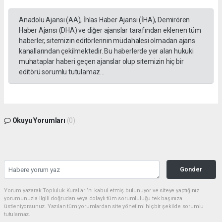
Anadolu Ajansı (AA), İhlas Haber Ajansı (İHA), Demirören
Haber Ajansı (DHA) ve diğer ajanslar tarafından eklenen tüm
haberler, sitemizin editörlerinin müdahalesi olmadan ajans
kanallarından çekilmektedir. Bu haberlerde yer alan hukuki
muhataplar haberi geçen ajanslar olup sitemizin hiç bir
editörü sorumlu tutulamaz...
Okuyu Yorumları
(0)
Gonder
Yorum yazarak Topluluk Kuralları’nı kabul etmiş bulunuyor ve siteye yaptığınız
yorumunuzla ilgili doğrudan veya dolaylı tüm sorumluluğu tek başınıza
üstleniyorsunuz. Yazılan tüm yorumlardan site yönetimi hiçbir şekilde sorumlu
tutulamaz.