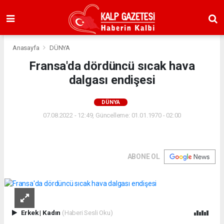
Anasayfa
DÜNYA
Fransa'da dördüncü sıcak hava
dalgası endişesi
DÜNYA
07.08.2022 - 12:49, Güncelleme: 01.01.1970 - 02:00
ABONE OL
Erkek
|
Kadın
(Haberi Sesli Oku)