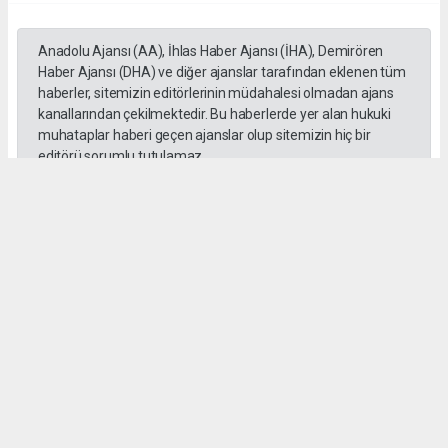
Anadolu Ajansı (AA), İhlas Haber Ajansı (İHA), Demirören
Haber Ajansı (DHA) ve diğer ajanslar tarafından eklenen tüm
haberler, sitemizin editörlerinin müdahalesi olmadan ajans
kanallarından çekilmektedir. Bu haberlerde yer alan hukuki
muhataplar haberi geçen ajanslar olup sitemizin hiç bir
editörü sorumlu tutulamaz...
#Yüksek askeri şüra
#Tuğgeneral rütbe
#Türk kara kuvvetleri
#tarihe geçti
#paşa
#Armağan Özel
#Hava küvvetleri
#
Okuyu Yorumları
(0)
Gonder