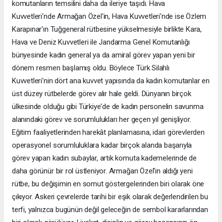
komutanların temsilini daha da ileriye taşıdı. Hava
Kuvvetleri'nde Armağan Özel'in, Hava Kuvvetleri'nde ise Özlem
Karapınar'ın Tuğgeneral rütbesine yükselmesiyle birlikte Kara,
Hava ve Deniz Kuvvetleri ile Jandarma Genel Komutanlığı
bünyesinde kadın general ya da amiral görev yapan yeni bir
dönem resmen başlamış oldu. Böylece Türk Silahlı
Kuvvetleri'nin dört ana kuvvet yapısında da kadın komutanlar en
üst düzey rütbelerde görev alır hale geldi. Dünyanın birçok
ülkesinde olduğu gibi Türkiye'de de kadın personelin savunma
alanındaki görev ve sorumlulukları her geçen yıl genişliyor.
Eğitim faaliyetlerinden harekât planlamasına, idari görevlerden
operasyonel sorumluluklara kadar birçok alanda başarıyla
görev yapan kadın subaylar, artık komuta kademelerinde de
daha görünür bir rol üstleniyor. Armağan Özel'in aldığı yeni
rütbe, bu değişimin en somut göstergelerinden biri olarak öne
çıkıyor. Askeri çevrelerde tarihi bir eşik olarak değerlendirilen bu
terfi, yalnızca bugünün değil geleceğin de sembol kararlarından