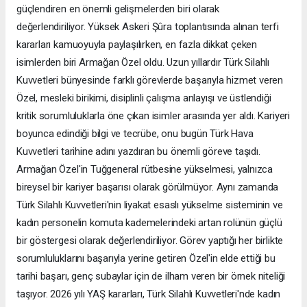
güçlendiren en önemli gelişmelerden biri olarak
değerlendiriliyor. Yüksek Askeri Şûra toplantısında alınan terfi
kararları kamuoyuyla paylaşılırken, en fazla dikkat çeken
isimlerden biri Armağan Özel oldu. Uzun yıllardır Türk Silahlı
Kuvvetleri bünyesinde farklı görevlerde başarıyla hizmet veren
Özel, mesleki birikimi, disiplinli çalışma anlayışı ve üstlendiği
kritik sorumluluklarla öne çıkan isimler arasında yer aldı. Kariyeri
boyunca edindiği bilgi ve tecrübe, onu bugün Türk Hava
Kuvvetleri tarihine adını yazdıran bu önemli göreve taşıdı.
Armağan Özel'in Tuğgeneral rütbesine yükselmesi, yalnızca
bireysel bir kariyer başarısı olarak görülmüyor. Aynı zamanda
Türk Silahlı Kuvvetleri'nin liyakat esaslı yükselme sisteminin ve
kadın personelin komuta kademelerindeki artan rolünün güçlü
bir göstergesi olarak değerlendiriliyor. Görev yaptığı her birlikte
sorumluluklarını başarıyla yerine getiren Özel'in elde ettiği bu
tarihi başarı, genç subaylar için de ilham veren bir örnek niteliği
taşıyor. 2026 yılı YAŞ kararları, Türk Silahlı Kuvvetleri'nde kadın