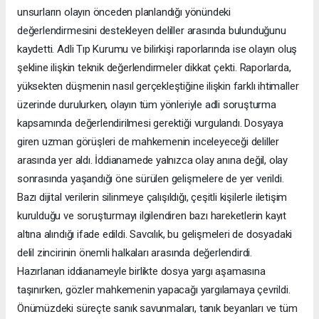
unsurların olayın önceden planlandığı yönündeki
değerlendirmesini destekleyen deliller arasında bulunduğunu
kaydetti. Adli Tıp Kurumu ve bilirkişi raporlarında ise olayın oluş
şekline ilişkin teknik değerlendirmeler dikkat çekti. Raporlarda,
yüksekten düşmenin nasıl gerçekleştiğine ilişkin farklı ihtimaller
üzerinde durulurken, olayın tüm yönleriyle adli soruşturma
kapsamında değerlendirilmesi gerektiği vurgulandı. Dosyaya
giren uzman görüşleri de mahkemenin inceleyeceği deliller
arasında yer aldı. İddianamede yalnızca olay anına değil, olay
sonrasında yaşandığı öne sürülen gelişmelere de yer verildi.
Bazı dijital verilerin silinmeye çalışıldığı, çeşitli kişilerle iletişim
kurulduğu ve soruşturmayı ilgilendiren bazı hareketlerin kayıt
altına alındığı ifade edildi. Savcılık, bu gelişmeleri de dosyadaki
delil zincirinin önemli halkaları arasında değerlendirdi.
Hazırlanan iddianameyle birlikte dosya yargı aşamasına
taşınırken, gözler mahkemenin yapacağı yargılamaya çevrildi.
Önümüzdeki süreçte sanık savunmaları, tanık beyanları ve tüm