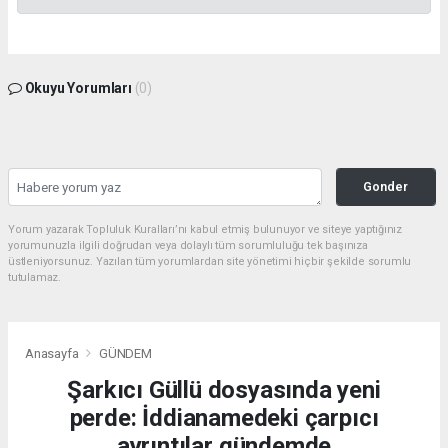
Okuyu Yorumları
(0)
Gonder
Yorum yazarak Topluluk Kuralları’nı kabul etmiş bulunuyor ve siteye yaptığınız
yorumunuzla ilgili doğrudan veya dolaylı tüm sorumluluğu tek başınıza
üstleniyorsunuz. Yazılan tüm yorumlardan site yönetimi hiçbir şekilde sorumlu
tutulamaz.
Anasayfa
GÜNDEM
Şarkıcı Güllü dosyasında yeni
perde: İddianamedeki çarpıcı
ayrıntılar gündemde