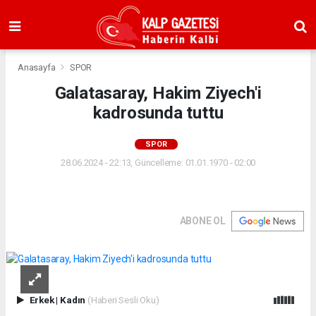
Anasayfa
SPOR
Galatasaray, Hakim Ziyech'i
kadrosunda tuttu
SPOR
28.06.2024 - 22:13, Güncelleme: 01.01.1970 - 02:00
ABONE OL
Erkek
|
Kadın
(Haberi Sesli Oku)