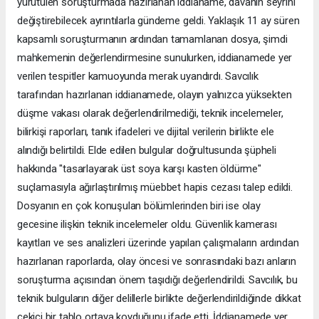
yürütülen soruşturmada hazırlanan iddianame, davanın seyrini
değiştirebilecek ayrıntılarla gündeme geldi. Yaklaşık 11 ay süren
kapsamlı soruşturmanın ardından tamamlanan dosya, şimdi
mahkemenin değerlendirmesine sunulurken, iddianamede yer
verilen tespitler kamuoyunda merak uyandırdı. Savcılık
tarafından hazırlanan iddianamede, olayın yalnızca yüksekten
düşme vakası olarak değerlendirilmediği, teknik incelemeler,
bilirkişi raporları, tanık ifadeleri ve dijital verilerin birlikte ele
alındığı belirtildi. Elde edilen bulgular doğrultusunda şüpheli
hakkında "tasarlayarak üst soya karşı kasten öldürme"
suçlamasıyla ağırlaştırılmış müebbet hapis cezası talep edildi.
Dosyanın en çok konuşulan bölümlerinden biri ise olay
gecesine ilişkin teknik incelemeler oldu. Güvenlik kamerası
kayıtları ve ses analizleri üzerinde yapılan çalışmaların ardından
hazırlanan raporlarda, olay öncesi ve sonrasındaki bazı anların
soruşturma açısından önem taşıdığı değerlendirildi. Savcılık, bu
teknik bulguların diğer delillerle birlikte değerlendirildiğinde dikkat
çekici bir tablo ortaya koyduğunu ifade etti. İddianamede yer