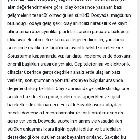
alan değerlendirmelere göre, olay öncesinde yaşanan bazı
gelişmelerin tesadüf olmadığı ileri sürüldü. Dosyada, mağdurun
bulunduğu odaya geliş şekli, olay anındaki hareketlilik ve kayıt
altına alınan bazı ayrıntılar planlı bir sürecin parçası olabileceği
iddiasıyla ele alındı. Söz konusu değerlendirmeler, yargılama
sürecinde mahkeme tarafından ayrıntılı şekilde incelenecek.
Soruşturma kapsamında yapılan dijital incelemeler de dosyanın
önemli başlıkları arasında yer aldı. Cep telefonları ve elektronik
cihazlar üzerinde gerçekleştirilen analizlerde ulaşılan bazı
verilerin, soruşturmanın yönünü etkileyen bulgular arasında
değerlendirildiği belirtildi. Olay sonrasında gerçekleştirildiği öne
sürülen bazı telefon görüşmeleri, mesaj içerikleri ve dijital
hareketler de iddianamede yer aldı. Savcılık ayrıca olaydan
önceki döneme ait mesajlaşmalar ile tanık anlatımlarına da
geniş yer verdi. Dosyada, şüphelinin annesiyle yaşadığı ileri
sürülen anlaşmazlıklara ilişkin çeşitli iddialar ve bu iddiaları
desteklediği öne sürülen tanık beyanları sıralandı. Savcılık, bu