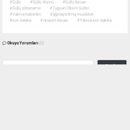
#Güllü
#Güllü ölümü
#Güllü davası
#Güllü iddianame
#Tuğyan Ülkem Gülter
#Yalova haberleri
#ağırlaştırılmış müebbet
#son dakika
#cinayet davası
#Yalova son dakika
Okuyu Yorumları
(0)
Gonder
Yorum yazarak Topluluk Kuralları’nı kabul etmiş bulunuyor ve siteye yaptığınız
yorumunuzla ilgili doğrudan veya dolaylı tüm sorumluluğu tek başınıza
üstleniyorsunuz. Yazılan tüm yorumlardan site yönetimi hiçbir şekilde sorumlu
tutulamaz.
haber paketi
haber scripti
haber yazılımı