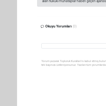
alan hukuki muhataplar haberi geçen ajanslar
Okuyu Yorumları
(0)
Yorum yazarak Topluluk Kuralları’nı kabul etmiş bulun
tek başınıza üstleniyorsunuz. Yazılan tüm yorumlarda