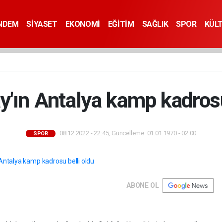
NDEM
SİYASET
EKONOMİ
EĞİTİM
SAĞLIK
SPOR
KÜL
y'ın Antalya kamp kadrosu
08.12.2022 - 22:45, Güncelleme: 01.01.1970 - 02:00
SPOR
ABONE OL