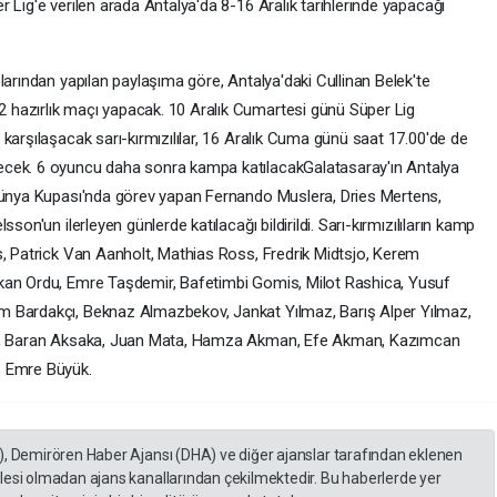
 Lig'e verilen arada Antalya'da 8-16 Aralık tarihlerinde yapacağı
arından yapılan paylaşıma göre, Antalya'daki Cullinan Belek'te
hazırlık maçı yapacak. 10 Aralık Cumartesi günü Süper Lig
karşılaşacak sarı-kırmızılılar, 16 Aralık Cuma günü saat 17.00'de de
ecek. 6 oyuncu daha sonra kampa katılacakGalatasaray'ın Antalya
 Dünya Kupası'nda görev yapan Fernando Muslera, Dries Mertens,
son'un ilerleyen günlerde katılacağı bildirildi. Sarı-kırmızılıların kamp
s, Patrick Van Aanholt, Mathias Ross, Fredrik Midtsjo, Kerem
kan Ordu, Emre Taşdemir, Bafetimbi Gomis, Milot Rashica, Yusuf
m Bardakçı, Beknaz Almazbekov, Jankat Yılmaz, Barış Alper Yılmaz,
ğan, Baran Aksaka, Juan Mata, Hamza Akman, Efe Akman, Kazımcan
s Emre Büyük.
), Demirören Haber Ajansı (DHA) ve diğer ajanslar tarafından eklenen
lesi olmadan ajans kanallarından çekilmektedir. Bu haberlerde yer