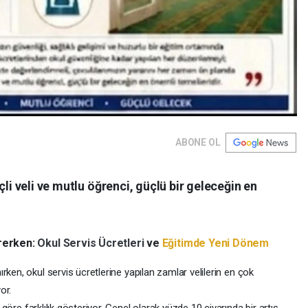
ABONE OL
çli veli ve mutlu öğrenci, güçlü bir geleceğin en
irerken:
Okul Servis Ücretleri
ve
Eğitimde Yeni Dönem
ırken, okul servis ücretlerine yapılan zamlar velilerin en çok
or.
e göre farklılık gösteriyor. Genel olarak yüzde 10 civarında bir artış