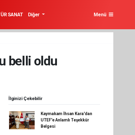
TÜR SANAT
Diğer
Menü
 belli oldu
İlginizi Çekebilir
Kaymakam İhsan Kara'dan
UTEF'e Anlamlı Teşekkür
Belgesi