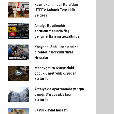
Kaymakam İhsan Kara'dan
UTEF'e Anlamlı Teşekkür
Belgesi
Antalya Büyükşehir
soruşturmasında flaş
gelişme: İki isim gözaltında
Konyaaltı Sahili'nde denize
girenlerin korkulu rüyası:
Hırsızlar
Manavgat’ta 6 yaşındaki
çocuk 6 metrelik kuyudan
kurtarıldı
Antalya’da apartmanda yangın
paniği: 3’ü çocuk 5 kişi
kurtarıldı
34 yıllık evlat hasreti