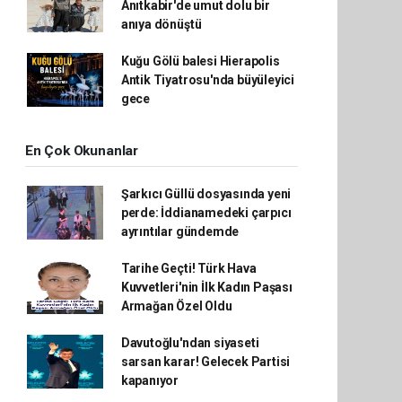
Anıtkabir'de umut dolu bir
anıya dönüştü
Kuğu Gölü balesi Hierapolis
Antik Tiyatrosu'nda büyüleyici
gece
En Çok Okunanlar
Şarkıcı Güllü dosyasında yeni
perde: İddianamedeki çarpıcı
ayrıntılar gündemde
Tarihe Geçti! Türk Hava
Kuvvetleri'nin İlk Kadın Paşası
Armağan Özel Oldu
Davutoğlu'ndan siyaseti
sarsan karar! Gelecek Partisi
kapanıyor