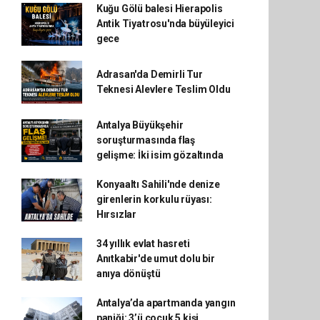
Kuğu Gölü balesi Hierapolis
Antik Tiyatrosu'nda büyüleyici
gece
Adrasan'da Demirli Tur
Teknesi Alevlere Teslim Oldu
Antalya Büyükşehir
soruşturmasında flaş
gelişme: İki isim gözaltında
Konyaaltı Sahili'nde denize
girenlerin korkulu rüyası:
Hırsızlar
34 yıllık evlat hasreti
Anıtkabir'de umut dolu bir
anıya dönüştü
Antalya’da apartmanda yangın
paniği: 3’ü çocuk 5 kişi