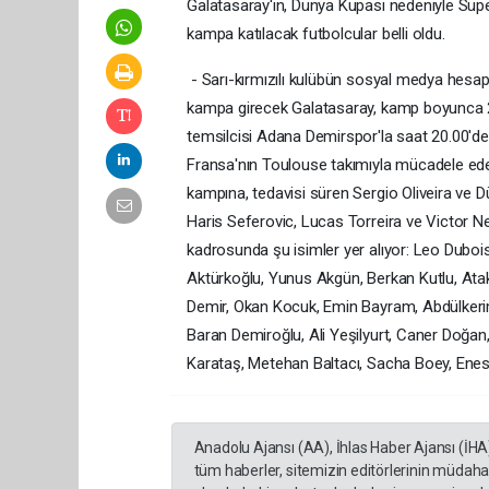
Galatasaray'ın, Dünya Kupası nedeniyle Süper
kampa katılacak futbolcular belli oldu.
- Sarı-kırmızılı kulübün sosyal medya hesapl
kampa girecek Galatasaray, kamp boyunca 2 
temsilcisi Adana Demirspor'la saat 20.00'de 
Fransa'nın Toulouse takımıyla mücadele ed
kampına, tedavisi süren Sergio Oliveira ve
Haris Seferovic, Lucas Torreira ve Victor Nels
kadrosunda şu isimler yer alıyor: Leo Duboi
Aktürkoğlu, Yunus Akgün, Berkan Kutlu, Ata
Demir, Okan Kocuk, Emin Bayram, Abdülkeri
Baran Demiroğlu, Ali Yeşilyurt, Caner Do
Karataş, Metehan Baltacı, Sacha Boey, Ene
Anadolu Ajansı (AA), İhlas Haber Ajansı (İHA
tüm haberler, sitemizin editörlerinin müdaha