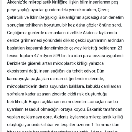
Akdeniz'de mikroplastik kirliliğine ilişkin bilim insanlarının peş
peşe yaptığı uyarılar gündemdeki yerini korurken, Çevre,
Şehircilik ve İklim Değişikliği Bakanlığı'nın açıkladığı son denetim
sonuçları tehlikenin boyutunu bir kez daha gözler önüne serdi.
Geçtiğimiz günlerde uzmanların özellikle Akdeniz kıyılarında
denize girilmemesi yönündeki dikkat çekici uyarılarının ardından
başlatılan kapsamlı denetimlerde çevreyi kirlettiği belirlenen 23
tesise toplam 47 milyon 599 bin lira idari para cezası uygulandı.
Denizlerde giderek artan mikroplastik kirliliği yalnızca
ekosistemi değil, insan sağlığını da tehdit ediyor. Dün
kamuoyuyla paylaşılan uzman değerlendirmelerinde,
mikroplastiklerin deniz suyundan balıklara, kabuklu canlılardan
sofralara kadar uzanan zincirde ciddi risk oluşturduğu
belirtilmişti. Bugün açıklanan resmi denetim sonuçları ise bu
uyarıların tesadüf olmadığını ortaya koydu. Bakanlık tarafından
yapılan açıklamaya göre, Akdeniz kıyılarında mikroplastik kirliliği
oluştuğu yönündeki ihbar ve tespitler üzerine 1 Temmuz'dan