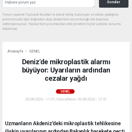
Gonder
Yorum yazarak Topluluk Kuralları’nı kabul etmiş bulunuyor ve siteye yaptığınız
yorumunuzla ilgili doğrudan veya dolaylı tüm sorumluluğu tek başınıza
üstleniyorsunuz. Yazılan tüm yorumlardan site yönetimi hiçbir şekilde sorumlu
tutulamaz.
Anasayfa
GENEL
Deniz'de mikroplastik alarmı
büyüyor: Uyarıların ardından
cezalar yağdı
GENEL
05.08.2026 - 11:07, Güncelleme: 05.08.2026 - 12:51
Uzmanların Akdeniz'deki mikroplastik tehlikesine
ilişkin uyarılarının ardından Bakanlık harekete geçti.