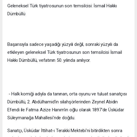
Geleneksel Türk tiyatrosunun son temsilcisi: İsmail Hakkı
Dümbüllü
Başarısıyla sadece yaşadığı yüzyılı değil, sonraki yüzyılı da
etkileyen geleneksel Türk tiyatrosunun son temsilcisi İsmail
Hakkı Dümbüllü, vefatının 50. yılında anılıyor.
- Halk komiği adıyla da tanınan, orta oyunu ve tuluat sanatçısı
Dümbüllü, 2. Abdülhamid'in silahşörlerinden Zeynel Abidin
Efendi ile Fatma Azize Hanım'ın oğlu olarak 1897'de Üsküdar
Süleymanağa Mahallesi'nde doğdu.
Sanatçı, Üsküdar İttihat-ı Terakki Mektebi'ni bitirdikten sonra