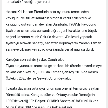
ısmarladık." repliğine yer verdi.
Hocası Kel Hasan Efendi'nin orta oyununu temsil eden
kavuğunu ve tuluat sanatının simgesi kabul edilen fes ve
kavuğunu ustasından devralan Dümbüllü, 1968'de kavuğunu
tiyatro ve sinemada canlandırdığı başarılı karakterlerle büyük
beğeni kazanan Münir Özkul'a devretti. Jübilesini yaparak
tiyatroyu bırakan sanatçı, sanattan kopmayarak zaman zaman
sahneye çıkmayı ve radyo oyunlarında yer almayı sürdürdü.
Kavuğun son sahibi Şevket Çoruh oldu
Tiyatro oyuncuları arasında geleneksel bir törenle devredilmeye
devam eden kavuğu, 1989'da Ferhan Şensoy, 2016'da Rasim
Öztekin, 2020'de ise Şevket Çoruh devraldı.
Tuluata dayanan orta oyununun son önemli temsilcisi sayılan
Dümbüllü adına, Karagözcüler ve Ortaoyuncular Derneğinin
1980'de verdiği "En Başarılı Güldürü Sanatçısı" ödülünü ilk kez
Münir Özkul, 1987'de ise Suna Pekuysal aldı.