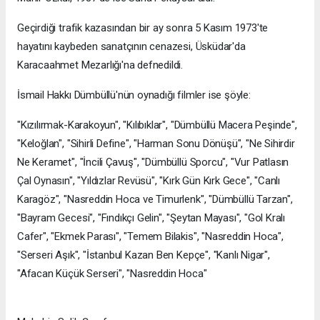
Geçirdiği trafik kazasından bir ay sonra 5 Kasım 1973'te
hayatını kaybeden sanatçının cenazesi, Üsküdar'da
Karacaahmet Mezarlığı'na defnedildi.
İsmail Hakkı Dümbüllü'nün oynadığı filmler ise şöyle:
"Kızılırmak-Karakoyun", "Kılıbıklar", "Dümbüllü Macera Peşinde",
"Keloğlan", "Sihirli Define", "Harman Sonu Dönüşü", "Ne Sihirdir
Ne Keramet", "İncili Çavuş", "Dümbüllü Sporcu", "Vur Patlasın
Çal Oynasın", "Yıldızlar Revüsü", "Kırk Gün Kırk Gece", "Canlı
Karagöz", "Nasreddin Hoca ve Timurlenk", "Dümbüllü Tarzan",
"Bayram Gecesi", "Fındıkçı Gelin", "Şeytan Mayası", "Gol Kralı
Cafer", "Ekmek Parası", "Temem Bilakis", "Nasreddin Hoca",
"Serseri Aşık", "İstanbul Kazan Ben Kepçe", "Kanlı Nigar",
"Afacan Küçük Serseri", "Nasreddin Hoca"