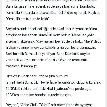
güftesini de kendisi yazardı. Dümbüllü diye bir kanto söylerdi.
Buna bir gazel ilave ederek söylemeye başladım. 'Dümbüllü,
Dümbüllü, Gabarala, mabarala Dümbüllü' diye oynardık. Böylece
Dümbüllü adı üzerimde kaldı."
Soy isimlerinin tescil edildiği tarihte Üsküdar Kaymakamlığına
gittiğinden bahseden Dümbüllü, kendilerinin "Meral" soyadını
aldıklarını aktararak, "Kaymakam Bey şöyle bir baktı; 'Hayır' dedi.
'Baban ve annenin soyadı kalabilir ama sen bunu alamazsın.
Seni bu halk Dümbüllü diye biliyor. Sana Dümbüllü soyadı
verilecek ve öyle kalacaksın' dedi ve öyle de tescil ettik."
ifadelerini kullanmıştı.
Orta oyunu geleneğini tek başına sürdürdü
İsmail Hakkı Dümbüllü, Tevfik İnce ile kendi topluluğunu kurarak,
1928'de Direklerarası'ndaki Hilal Tiyatrosu'nda perde açtı,
1933'ten sonra ise Anadolu turnelerine çıktı.
"Ayşem", "Cebe Gitti", "Bülbül" adlı operetlerde de oynayan