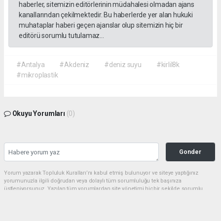
haberler, sitemizin editörlerinin müdahalesi olmadan ajans
kanallarından çekilmektedir. Bu haberlerde yer alan hukuki
muhataplar haberi geçen ajanslar olup sitemizin hiç bir
editörü sorumlu tutulamaz...
#Antalya
#Akdeniz
#deniz suyu
#kirlil8k
#mikroplastik
Okuyu Yorumları
(0)
Gonder
Yorum yazarak Topluluk Kuralları’nı kabul etmiş bulunuyor ve siteye yaptığınız
yorumunuzla ilgili doğrudan veya dolaylı tüm sorumluluğu tek başınıza
üstleniyorsunuz. Yazılan tüm yorumlardan site yönetimi hiçbir şekilde sorumlu
tutulamaz.