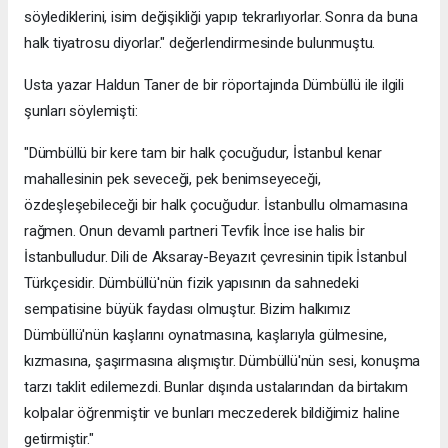
söylediklerini, isim değişikliği yapıp tekrarlıyorlar. Sonra da buna
halk tiyatrosu diyorlar." değerlendirmesinde bulunmuştu.
Usta yazar Haldun Taner de bir röportajında Dümbüllü ile ilgili
şunları söylemişti:
"Dümbüllü bir kere tam bir halk çocuğudur, İstanbul kenar
mahallesinin pek seveceği, pek benimseyeceği,
özdeşleşebileceği bir halk çocuğudur. İstanbullu olmamasına
rağmen. Onun devamlı partneri Tevfik İnce ise halis bir
İstanbulludur. Dili de Aksaray-Beyazıt çevresinin tipik İstanbul
Türkçesidir. Dümbüllü'nün fizik yapısının da sahnedeki
sempatisine büyük faydası olmuştur. Bizim halkımız
Dümbüllü'nün kaşlarını oynatmasına, kaşlarıyla gülmesine,
kızmasına, şaşırmasına alışmıştır. Dümbüllü'nün sesi, konuşma
tarzı taklit edilemezdi. Bunlar dışında ustalarından da birtakım
kolpalar öğrenmiştir ve bunları meczederek bildiğimiz haline
getirmiştir."