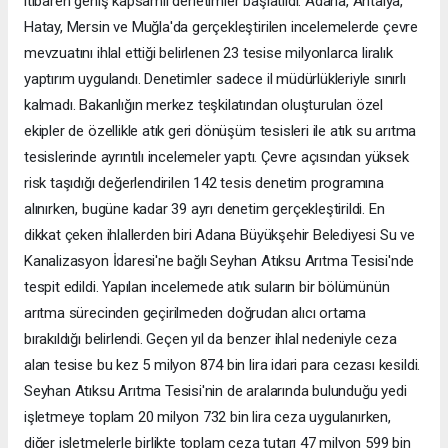
itibaren geniş kapsamlı denetimler başlatıldı. Adana, Antalya,
Hatay, Mersin ve Muğla'da gerçekleştirilen incelemelerde çevre
mevzuatını ihlal ettiği belirlenen 23 tesise milyonlarca liralık
yaptırım uygulandı. Denetimler sadece il müdürlükleriyle sınırlı
kalmadı. Bakanlığın merkez teşkilatından oluşturulan özel
ekipler de özellikle atık geri dönüşüm tesisleri ile atık su arıtma
tesislerinde ayrıntılı incelemeler yaptı. Çevre açısından yüksek
risk taşıdığı değerlendirilen 142 tesis denetim programına
alınırken, bugüne kadar 39 ayrı denetim gerçekleştirildi. En
dikkat çeken ihlallerden biri Adana Büyükşehir Belediyesi Su ve
Kanalizasyon İdaresi'ne bağlı Seyhan Atıksu Arıtma Tesisi'nde
tespit edildi. Yapılan incelemede atık suların bir bölümünün
arıtma sürecinden geçirilmeden doğrudan alıcı ortama
bırakıldığı belirlendi. Geçen yıl da benzer ihlal nedeniyle ceza
alan tesise bu kez 5 milyon 874 bin lira idari para cezası kesildi.
Seyhan Atıksu Arıtma Tesisi'nin de aralarında bulunduğu yedi
işletmeye toplam 20 milyon 732 bin lira ceza uygulanırken,
diğer işletmelerle birlikte toplam ceza tutarı 47 milyon 599 bin