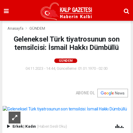
Anasayfa
GÜNDEM
Geleneksel Türk tiyatrosunun son
temsilcisi: İsmail Hakkı Dümbüllü
GÜNDEM
04.11.2023 - 14:44, Güncelleme: 01.01.1970 - 02:00
ABONE OL
Erkek
|
Kadın
(Haberi Sesli Oku)