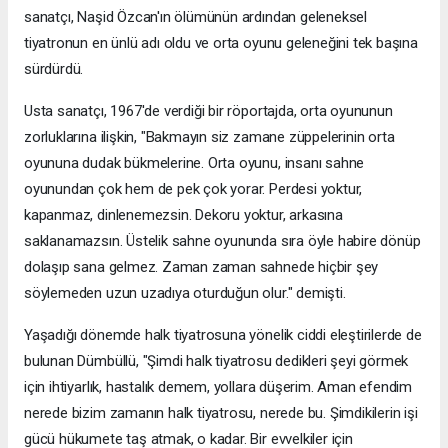
sanatçı, Naşid Özcan'ın ölümünün ardından geleneksel
tiyatronun en ünlü adı oldu ve orta oyunu geleneğini tek başına
sürdürdü.
Usta sanatçı, 1967'de verdiği bir röportajda, orta oyununun
zorluklarına ilişkin, "Bakmayın siz zamane züppelerinin orta
oyununa dudak bükmelerine. Orta oyunu, insanı sahne
oyunundan çok hem de pek çok yorar. Perdesi yoktur,
kapanmaz, dinlenemezsin. Dekoru yoktur, arkasına
saklanamazsın. Üstelik sahne oyununda sıra öyle habire dönüp
dolaşıp sana gelmez. Zaman zaman sahnede hiçbir şey
söylemeden uzun uzadıya oturduğun olur." demişti.
Yaşadığı dönemde halk tiyatrosuna yönelik ciddi eleştirilerde de
bulunan Dümbüllü, "Şimdi halk tiyatrosu dedikleri şeyi görmek
için ihtiyarlık, hastalık demem, yollara düşerim. Aman efendim
nerede bizim zamanın halk tiyatrosu, nerede bu. Şimdikilerin işi
gücü hükumete taş atmak, o kadar. Bir evvelkiler için