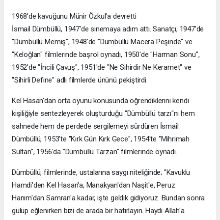
1968'de kavuğunu Münir Özkul'a devretti
İsmail Dümbüllü, 1947'de sinemaya adım attı. Sanatçı, 1947'de
"Dümbüllü Memiş", 1948'de "Dümbüllü Macera Peşinde" ve
"Keloğlan" filmlerinde başrol oynadı, 1950'de "Harman Sonu",
1952'de "İncili Çavuş", 1951'de "Ne Sihirdir Ne Keramet" ve
"Sihirli Define" adlı filmlerde ününü pekiştirdi.
Kel Hasan'dan orta oyunu konusunda öğrendiklerini kendi
kişiliğiyle sentezleyerek oluşturduğu "Dümbüllü tarzı"nı hem
sahnede hem de perdede sergilemeyi sürdüren İsmail
Dümbüllü, 1953'te "Kırk Gün Kırk Gece", 1954'te "Mihrimah
Sultan", 1956'da "Dümbüllü Tarzan" filmlerinde oynadı.
Dümbüllü, filmlerinde, ustalarına saygı niteliğinde; "Kavuklu
Hamdi'den Kel Hasan'a, Manakyan'dan Naşit'e, Peruz
Hanım'dan Samran'a kadar, işte geldik gidiyoruz. Bundan sonra
gülüp eğlenirken bizi de arada bir hatırlayın. Haydi Allah'a