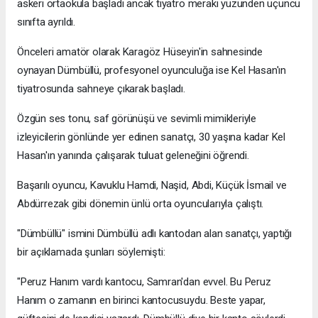
askeri ortaokula başladı ancak tiyatro merakı yüzünden üçüncü
sınıfta ayrıldı.
Önceleri amatör olarak Karagöz Hüseyin'in sahnesinde
oynayan Dümbüllü, profesyonel oyunculuğa ise Kel Hasan'ın
tiyatrosunda sahneye çıkarak başladı.
Özgün ses tonu, saf görünüşü ve sevimli mimikleriyle
izleyicilerin gönlünde yer edinen sanatçı, 30 yaşına kadar Kel
Hasan'ın yanında çalışarak tuluat geleneğini öğrendi.
Başarılı oyuncu, Kavuklu Hamdi, Naşid, Abdi, Küçük İsmail ve
Abdürrezak gibi dönemin ünlü orta oyuncularıyla çalıştı.
"Dümbüllü" ismini Dümbüllü adlı kantodan alan sanatçı, yaptığı
bir açıklamada şunları söylemişti:
"Peruz Hanım vardı kantocu, Samran'dan evvel. Bu Peruz
Hanım o zamanın en birinci kantocusuydu. Beste yapar,