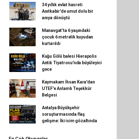
34 yıllık evlat hasreti
Anıtkabir'de umut dolu bir
anıya dönüştü
Manavgat’ta 6 yaşındaki
çocuk 6 metrelik kuyudan
kurtarıldı
Kuğu Gölü balesi Hierapolis
Antik Tiyatrosu'nda büyüleyici
gece
Kaymakam İhsan Kara'dan
UTEF'e Anlamlı Teşekkür
Belgesi
Antalya Büyükşehir
soruşturmasında flaş
gelişme: İki isim gözaltında
En Çok Okunanlar