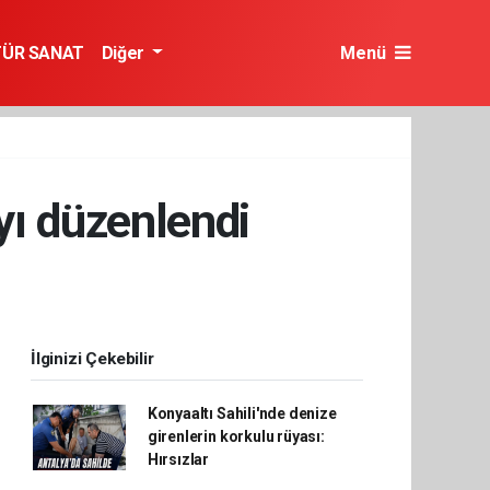
TÜR SANAT
Diğer
Menü
yı düzenlendi
İlginizi Çekebilir
Konyaaltı Sahili'nde denize
girenlerin korkulu rüyası:
Hırsızlar