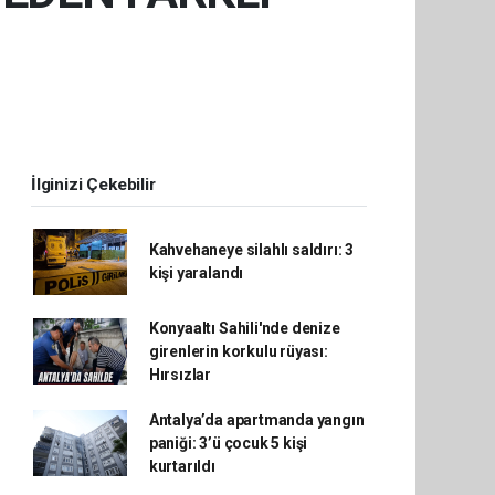
İlginizi Çekebilir
Kahvehaneye silahlı saldırı: 3
kişi yaralandı
Konyaaltı Sahili'nde denize
girenlerin korkulu rüyası:
Hırsızlar
Antalya’da apartmanda yangın
paniği: 3’ü çocuk 5 kişi
kurtarıldı