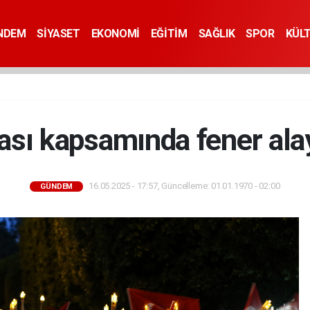
NDEM
SİYASET
EKONOMİ
EĞİTİM
SAĞLIK
SPOR
KÜL
ası kapsamında fener ala
16.05.2025 - 17:57, Güncelleme: 01.01.1970 - 02:00
GÜNDEM