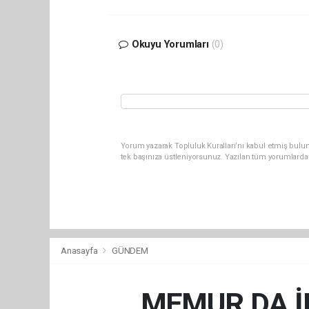
Okuyu Yorumları
(0)
Yorum yazarak Topluluk Kuralları’nı kabul etmiş bulun
tek başınıza üstleniyorsunuz. Yazılan tüm yorumlarda
Anasayfa
GÜNDEM
MEMUR DA İN