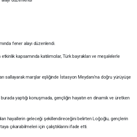
alayı düzenlendi
mında fener alayı düzenlendi.
tkinlik kapsamında katılımcılar, Türk bayrakları ve meşalelerle
akları sallayarak marşlar eşliğinde İstasyon Meydanı'na doğru yürüyüşe
 burada yaptığı konuşmada, gençliğin hayatın en dinamik ve üretken
lan hayallerin geleceği şekillendireceğini belirten Loğoğlu, gençlerin
aya çıkarabilmeleri için çalıştıklarını ifade etti.