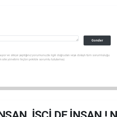
Gonder
uyor ve siteye yaptığınız yorumunuzla ilgili doğrudan veya dolaylı tüm sorumluluğu
n site yönetimi hiçbir şekilde sorumlu tutulamaz.
SAN, İŞÇİ DE İNSAN ! 