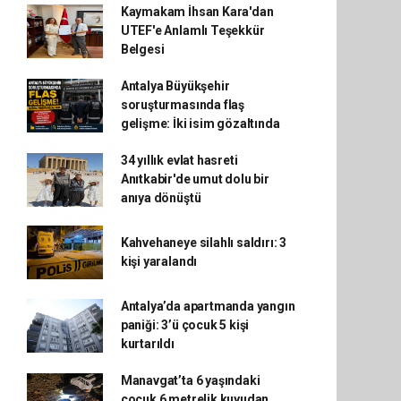
Kaymakam İhsan Kara'dan
UTEF'e Anlamlı Teşekkür
Belgesi
Antalya Büyükşehir
soruşturmasında flaş
gelişme: İki isim gözaltında
34 yıllık evlat hasreti
Anıtkabir'de umut dolu bir
anıya dönüştü
Kahvehaneye silahlı saldırı: 3
kişi yaralandı
Antalya’da apartmanda yangın
paniği: 3’ü çocuk 5 kişi
kurtarıldı
Manavgat’ta 6 yaşındaki
çocuk 6 metrelik kuyudan