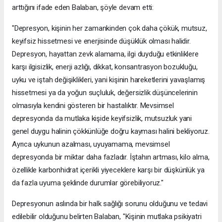
arttığını ifade eden Balaban, şöyle devam etti:
"Depresyon, kişinin her zamankinden çok daha çökük, mutsuz,
keyifsiz hissetmesi ve enerjisinde düşüklük olması halidir.
Depresyon, hayattan zevk alamama, ilgi duyduğu etkinliklere
karşı ilgisizlik, enerji azlığı, dikkat, konsantrasyon bozukluğu,
uyku ve iştah değişiklikleri, yani kişinin hareketlerini yavaşlamış
hissetmesi ya da yoğun suçluluk, değersizlik düşüncelerinin
olmasıyla kendini gösteren bir hastalıktır. Mevsimsel
depresyonda da mutlaka kişide keyifsizlik, mutsuzluk yani
genel duygu halinin çökkünlüğe doğru kayması halini bekliyoruz.
Ayrıca uykunun azalması, uyuyamama, mevsimsel
depresyonda bir miktar daha fazladır. İştahın artması, kilo alma,
özellikle karbonhidrat içerikli yiyeceklere karşı bir düşkünlük ya
da fazla uyuma şeklinde durumlar görebiliyoruz."
Depresyonun aslında bir halk sağlığı sorunu olduğunu ve tedavi
edilebilir olduğunu belirten Balaban, "Kişinin mutlaka psikiyatri