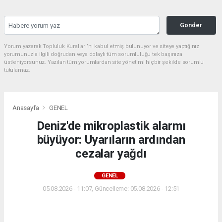
Gonder
Yorum yazarak Topluluk Kuralları’nı kabul etmiş bulunuyor ve siteye yaptığınız
yorumunuzla ilgili doğrudan veya dolaylı tüm sorumluluğu tek başınıza
üstleniyorsunuz. Yazılan tüm yorumlardan site yönetimi hiçbir şekilde sorumlu
tutulamaz.
Anasayfa
GENEL
Deniz'de mikroplastik alarmı
büyüyor: Uyarıların ardından
cezalar yağdı
GENEL
05.08.2026 - 11:07, Güncelleme: 05.08.2026 - 12:51