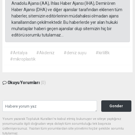
Anadolu Ajansı (AA), İhlas Haber Ajansı (İHA), Demirören
Haber Ajansı (DHA) ve diğer ajanslar tarafından eklenen tüm
haberler, sitemizin editörlerinin müdahalesi olmadan ajans
kanallarından çekilmektedir. Bu haberlerde yer alan hukuki
muhataplar haberi geçen ajanslar olup sitemizin hiç bir
editörü sorumlu tutulamaz...
#Antalya
#Akdeniz
#deniz suyu
#kirlil8k
#mikroplastik
Okuyu Yorumları
(0)
Gonder
Yorum yazarak Topluluk Kuralları’nı kabul etmiş bulunuyor ve siteye yaptığınız
yorumunuzla ilgili doğrudan veya dolaylı tüm sorumluluğu tek başınıza
üstleniyorsunuz. Yazılan tüm yorumlardan site yönetimi hiçbir şekilde sorumlu
tutulamaz.