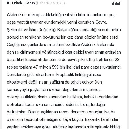
Erkek
|
Kadın
(Haberi Sesli Oku)
Akdeniz'de mikroplastik kirliliğine ilişkin bilim insanlarının peş
peşe yaptığı uyarılar gündemdeki yerini korurken, Çevre,
Şehircilik ve İklim Değişikliği Bakanlığı'nın açıkladığı son denetim
sonuçları tehlikenin boyutunu bir kez daha gözler önüne serdi.
Geçtiğimiz günlerde uzmanların özellikle Akdeniz kıyılarında
denize girilmemesi yönündeki dikkat çekici uyarılarının ardından
başlatılan kapsamlı denetimlerde çevreyi kirlettiği belirlenen 23
tesise toplam 47 milyon 599 bin lira idari para cezası uygulandı.
Denizlerde giderek artan mikroplastik kirliliği yalnızca
ekosistemi değil, insan sağlığını da tehdit ediyor. Dün
kamuoyuyla paylaşılan uzman değerlendirmelerinde,
mikroplastiklerin deniz suyundan balıklara, kabuklu canlılardan
sofralara kadar uzanan zincirde ciddi risk oluşturduğu
belirtilmişti. Bugün açıklanan resmi denetim sonuçları ise bu
uyarıların tesadüf olmadığını ortaya koydu. Bakanlık tarafından
yapılan açıklamaya göre, Akdeniz kıyılarında mikroplastik kirliliği