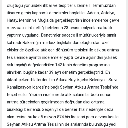
oluştuğu yönündeki ihbar ve tespitler üzerine 1 Temmuz'dan
itibaren geniş kapsamlı denetimler başlatıldı. Adana, Antalya,
Hatay, Mersin ve Muğla'da gerçekleştirilen incelemelerde çevre
mevzuatını ihlal ettiği belirlenen 23 tesise milyonlarca liralık
yaptırım uygulandı. Denetimler sadece il müdürlükleriyle sınırlı
kalmadı. Bakanlığın merkez teşkilatından oluşturulan özel
ekipler de özellikle atık geri dönüşüm tesisleri ile atık su arıtma
tesislerinde ayrıntılı incelemeler yaptı. Çevre açısından yüksek
risk taşıdığı değerlendirilen 142 tesis denetim programına
alınırken, bugüne kadar 39 ayrı denetim gerçekleştirildi. En
dikkat çeken ihlallerden biri Adana Büyükşehir Belediyesi Su ve
Kanalizasyon İdaresi'ne bağlı Seyhan Atıksu Arıtma Tesisi'nde
tespit edildi. Yapılan incelemede atık suların bir bölümünün
arıtma sürecinden geçirilmeden doğrudan alıcı ortama
bırakıldığı belirlendi. Geçen yıl da benzer ihlal nedeniyle ceza
alan tesise bu kez 5 milyon 874 bin lira idari para cezası kesildi.
Seyhan Atıksu Arıtma Tesisi'nin de aralarında bulunduğu yedi