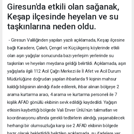
Giresun'da etkili olan sağanak,
Keşap ilçesinde heyelan ve su
taşkınlarına neden oldu.
- Giresun Valiliğinden yapılan yazılı açıklamada, Keşap ilçesine
bağlı Karadere, Çakırlı, Çengel ve Küçükgeriş köylerinde etkili
olan aşırı yağışlar sonucunda bazı yerleşim yerlerinde su
taşkınları ve heyelan meydana geldiği belirtildi. Açıklamada, aşırı
yağışlarla ilgili 112 Acil Çağrı Merkezi ile İl Afet ve Acil Durum
Müdürlüğüne doğrudan yapılan ihbarlarda 9 kişinin mahsur
kaldığı bilgisinin alındığı ifade edilerek, ihbar alınan bölgeye 2
arama kurtarma aracı, 4 arama ve kurtarma personeli ile 7
kişilik AFAD gönüllü ekibinin sevk edildiği kaydedildi. Yağışın
etkisini kaybettiği bölgede Vali Enver Ünlü’nün talimatları ve
koordinasyonu altında gerekli tedbirlerin alındığı, yaşanabilecek
herhangi bir olumsuzluğa karşı ise 2 AFAD ekibinin bölgede
hazır olarak bekletildiği belirtilen açıklamada, şu ifadelere yer