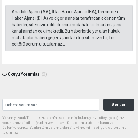
Anadolu Ajansı (AA), İhlas Haber Ajansı (İHA), Demirören
Haber Ajansı (DHA) ve diğer ajanslar tarafından eklenen tüm
haberler, sitemizin editörlerinin müdahalesi olmadan ajans
kanallarından çekilmektedir. Bu haberlerde yer alan hukuki
muhataplar haberi geçen ajanslar olup sitemizin hiç bir
editörü sorumlu tutulamaz...
Okuyu Yorumları
(0)
Gonder
Yorum yazarak Topluluk Kuralları’nı kabul etmiş bulunuyor ve siteye yaptığınız
yorumunuzla ilgili doğrudan veya dolaylı tüm sorumluluğu tek başınıza
üstleniyorsunuz. Yazılan tüm yorumlardan site yönetimi hiçbir şekilde sorumlu
tutulamaz.