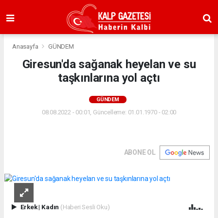
Anasayfa
GÜNDEM
Giresun'da sağanak heyelan ve su
taşkınlarına yol açtı
GÜNDEM
08.08.2022 - 00:01, Güncelleme: 01.01.1970 - 02:00
ABONE OL
Erkek
|
Kadın
(Haberi Sesli Oku)