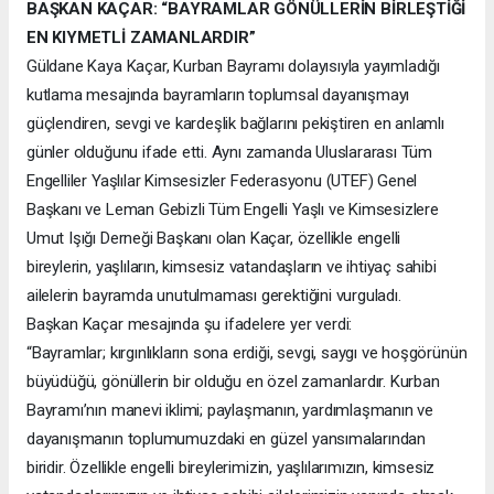
BAŞKAN KAÇAR: “BAYRAMLAR GÖNÜLLERİN BİRLEŞTİĞİ
EN KIYMETLİ ZAMANLARDIR”
Güldane Kaya Kaçar, Kurban Bayramı dolayısıyla yayımladığı
kutlama mesajında bayramların toplumsal dayanışmayı
güçlendiren, sevgi ve kardeşlik bağlarını pekiştiren en anlamlı
günler olduğunu ifade etti. Aynı zamanda Uluslararası Tüm
Engelliler Yaşlılar Kimsesizler Federasyonu (UTEF) Genel
Başkanı ve Leman Gebizli Tüm Engelli Yaşlı ve Kimsesizlere
Umut Işığı Derneği Başkanı olan Kaçar, özellikle engelli
bireylerin, yaşlıların, kimsesiz vatandaşların ve ihtiyaç sahibi
ailelerin bayramda unutulmaması gerektiğini vurguladı.
Başkan Kaçar mesajında şu ifadelere yer verdi:
“Bayramlar; kırgınlıkların sona erdiği, sevgi, saygı ve hoşgörünün
büyüdüğü, gönüllerin bir olduğu en özel zamanlardır. Kurban
Bayramı’nın manevi iklimi; paylaşmanın, yardımlaşmanın ve
dayanışmanın toplumumuzdaki en güzel yansımalarından
biridir. Özellikle engelli bireylerimizin, yaşlılarımızın, kimsesiz