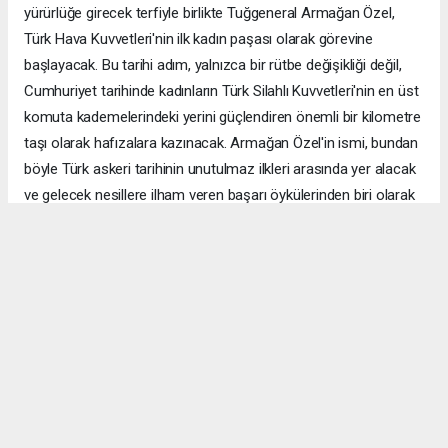
yürürlüğe girecek terfiyle birlikte Tuğgeneral Armağan Özel,
Türk Hava Kuvvetleri'nin ilk kadın paşası olarak görevine
başlayacak. Bu tarihi adım, yalnızca bir rütbe değişikliği değil,
Cumhuriyet tarihinde kadınların Türk Silahlı Kuvvetleri'nin en üst
komuta kademelerindeki yerini güçlendiren önemli bir kilometre
taşı olarak hafızalara kazınacak. Armağan Özel'in ismi, bundan
böyle Türk askeri tarihinin unutulmaz ilkleri arasında yer alacak
ve gelecek nesillere ilham veren başarı öykülerinden biri olarak
anılmaya devam edecek.
Anadolu Ajansı (AA), İhlas Haber Ajansı (İHA), Demirören
Haber Ajansı (DHA) ve diğer ajanslar tarafından eklenen tüm
haberler, sitemizin editörlerinin müdahalesi olmadan ajans
kanallarından çekilmektedir. Bu haberlerde yer alan hukuki
muhataplar haberi geçen ajanslar olup sitemizin hiç bir