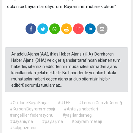
dolu nice bayramlar diliyorum. Bayramınız mübarek olsun.”
Anadolu Ajansı (AA), İhlas Haber Ajansı (İHA), Demirören
Haber Ajansı (DHA) ve diğer ajanslar tarafından eklenen tüm
haberler, sitemizin editörlerinin müdahalesi olmadan ajans
kanallarından çekilmektedir. Bu haberlerde yer alan hukuki
muhataplar haberi geçen ajanslar olup sitemizin hiç bir
editörü sorumlu tutulamaz...
#Güldane Kaya Kaçar
#UTEF
#Leman Gebizli Derneği
#Kurban Bayramı mesajı
#Antalya haberleri
#engelliler federasyonu
#yaşlılar derneği
#dayanışma
#paylaşma
#bayram mesajı
#kalpgazetesi