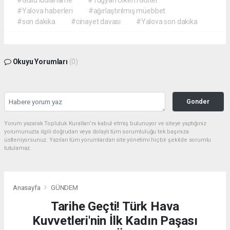
#Güllü iddianame
#Tuğyan Ülkem Gülter
#Yalova haberleri
#ağırlaştırılmış müebbet
#son dakika
#cinayet davası
#Yalova son dakika
Okuyu Yorumları
(0)
Gonder
Yorum yazarak Topluluk Kuralları’nı kabul etmiş bulunuyor ve siteye yaptığınız
yorumunuzla ilgili doğrudan veya dolaylı tüm sorumluluğu tek başınıza
üstleniyorsunuz. Yazılan tüm yorumlardan site yönetimi hiçbir şekilde sorumlu
tutulamaz.
Anasayfa
GÜNDEM
Tarihe Geçti! Türk Hava
Kuvvetleri'nin İlk Kadın Paşası