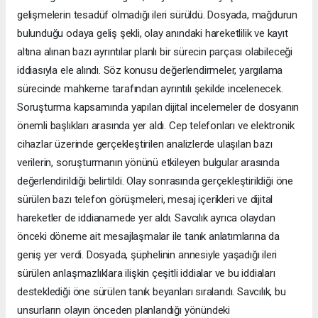
gelişmelerin tesadüf olmadığı ileri sürüldü. Dosyada, mağdurun
bulunduğu odaya geliş şekli, olay anındaki hareketlilik ve kayıt
altına alınan bazı ayrıntılar planlı bir sürecin parçası olabileceği
iddiasıyla ele alındı. Söz konusu değerlendirmeler, yargılama
sürecinde mahkeme tarafından ayrıntılı şekilde incelenecek.
Soruşturma kapsamında yapılan dijital incelemeler de dosyanın
önemli başlıkları arasında yer aldı. Cep telefonları ve elektronik
cihazlar üzerinde gerçekleştirilen analizlerde ulaşılan bazı
verilerin, soruşturmanın yönünü etkileyen bulgular arasında
değerlendirildiği belirtildi. Olay sonrasında gerçekleştirildiği öne
sürülen bazı telefon görüşmeleri, mesaj içerikleri ve dijital
hareketler de iddianamede yer aldı. Savcılık ayrıca olaydan
önceki döneme ait mesajlaşmalar ile tanık anlatımlarına da
geniş yer verdi. Dosyada, şüphelinin annesiyle yaşadığı ileri
sürülen anlaşmazlıklara ilişkin çeşitli iddialar ve bu iddiaları
desteklediği öne sürülen tanık beyanları sıralandı. Savcılık, bu
unsurların olayın önceden planlandığı yönündeki