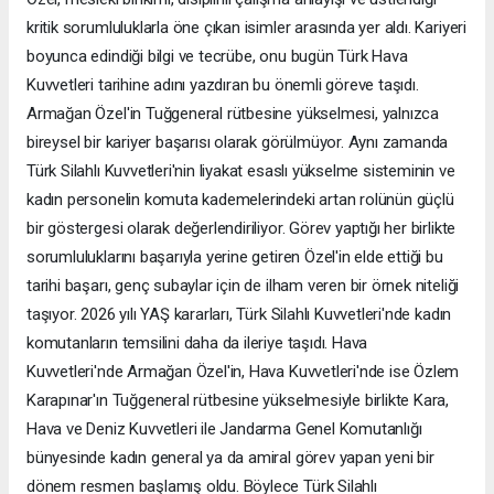
kritik sorumluluklarla öne çıkan isimler arasında yer aldı. Kariyeri
boyunca edindiği bilgi ve tecrübe, onu bugün Türk Hava
Kuvvetleri tarihine adını yazdıran bu önemli göreve taşıdı.
Armağan Özel'in Tuğgeneral rütbesine yükselmesi, yalnızca
bireysel bir kariyer başarısı olarak görülmüyor. Aynı zamanda
Türk Silahlı Kuvvetleri'nin liyakat esaslı yükselme sisteminin ve
kadın personelin komuta kademelerindeki artan rolünün güçlü
bir göstergesi olarak değerlendiriliyor. Görev yaptığı her birlikte
sorumluluklarını başarıyla yerine getiren Özel'in elde ettiği bu
tarihi başarı, genç subaylar için de ilham veren bir örnek niteliği
taşıyor. 2026 yılı YAŞ kararları, Türk Silahlı Kuvvetleri'nde kadın
komutanların temsilini daha da ileriye taşıdı. Hava
Kuvvetleri'nde Armağan Özel'in, Hava Kuvvetleri'nde ise Özlem
Karapınar'ın Tuğgeneral rütbesine yükselmesiyle birlikte Kara,
Hava ve Deniz Kuvvetleri ile Jandarma Genel Komutanlığı
bünyesinde kadın general ya da amiral görev yapan yeni bir
dönem resmen başlamış oldu. Böylece Türk Silahlı