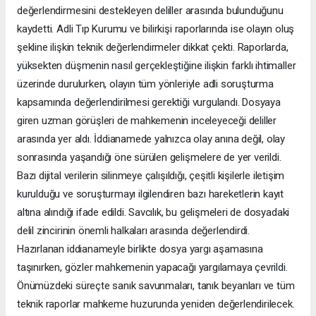
değerlendirmesini destekleyen deliller arasında bulunduğunu
kaydetti. Adli Tıp Kurumu ve bilirkişi raporlarında ise olayın oluş
şekline ilişkin teknik değerlendirmeler dikkat çekti. Raporlarda,
yüksekten düşmenin nasıl gerçekleştiğine ilişkin farklı ihtimaller
üzerinde durulurken, olayın tüm yönleriyle adli soruşturma
kapsamında değerlendirilmesi gerektiği vurgulandı. Dosyaya
giren uzman görüşleri de mahkemenin inceleyeceği deliller
arasında yer aldı. İddianamede yalnızca olay anına değil, olay
sonrasında yaşandığı öne sürülen gelişmelere de yer verildi.
Bazı dijital verilerin silinmeye çalışıldığı, çeşitli kişilerle iletişim
kurulduğu ve soruşturmayı ilgilendiren bazı hareketlerin kayıt
altına alındığı ifade edildi. Savcılık, bu gelişmeleri de dosyadaki
delil zincirinin önemli halkaları arasında değerlendirdi.
Hazırlanan iddianameyle birlikte dosya yargı aşamasına
taşınırken, gözler mahkemenin yapacağı yargılamaya çevrildi.
Önümüzdeki süreçte sanık savunmaları, tanık beyanları ve tüm
teknik raporlar mahkeme huzurunda yeniden değerlendirilecek.