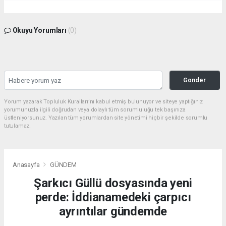
Okuyu Yorumları
(0)
Gonder
Yorum yazarak Topluluk Kuralları’nı kabul etmiş bulunuyor ve siteye yaptığınız
yorumunuzla ilgili doğrudan veya dolaylı tüm sorumluluğu tek başınıza
üstleniyorsunuz. Yazılan tüm yorumlardan site yönetimi hiçbir şekilde sorumlu
tutulamaz.
Anasayfa
GÜNDEM
Şarkıcı Güllü dosyasında yeni
perde: İddianamedeki çarpıcı
ayrıntılar gündemde