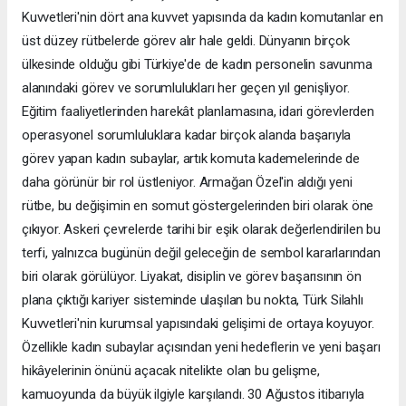
Kuvvetleri'nin dört ana kuvvet yapısında da kadın komutanlar en
üst düzey rütbelerde görev alır hale geldi. Dünyanın birçok
ülkesinde olduğu gibi Türkiye'de de kadın personelin savunma
alanındaki görev ve sorumlulukları her geçen yıl genişliyor.
Eğitim faaliyetlerinden harekât planlamasına, idari görevlerden
operasyonel sorumluluklara kadar birçok alanda başarıyla
görev yapan kadın subaylar, artık komuta kademelerinde de
daha görünür bir rol üstleniyor. Armağan Özel'in aldığı yeni
rütbe, bu değişimin en somut göstergelerinden biri olarak öne
çıkıyor. Askeri çevrelerde tarihi bir eşik olarak değerlendirilen bu
terfi, yalnızca bugünün değil geleceğin de sembol kararlarından
biri olarak görülüyor. Liyakat, disiplin ve görev başarısının ön
plana çıktığı kariyer sisteminde ulaşılan bu nokta, Türk Silahlı
Kuvvetleri'nin kurumsal yapısındaki gelişimi de ortaya koyuyor.
Özellikle kadın subaylar açısından yeni hedeflerin ve yeni başarı
hikâyelerinin önünü açacak nitelikte olan bu gelişme,
kamuoyunda da büyük ilgiyle karşılandı. 30 Ağustos itibarıyla