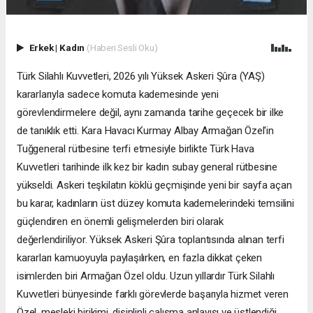
Erkek
|
Kadın
(Haberi Sesli Oku)
Türk Silahlı Kuvvetleri, 2026 yılı Yüksek Askeri Şûra (YAŞ)
kararlarıyla sadece komuta kademesinde yeni
görevlendirmelere değil, aynı zamanda tarihe geçecek bir ilke
de tanıklık etti. Kara Havacı Kurmay Albay Armağan Özel'in
Tuğgeneral rütbesine terfi etmesiyle birlikte Türk Hava
Kuvvetleri tarihinde ilk kez bir kadın subay general rütbesine
yükseldi. Askeri teşkilatın köklü geçmişinde yeni bir sayfa açan
bu karar, kadınların üst düzey komuta kademelerindeki temsilini
güçlendiren en önemli gelişmelerden biri olarak
değerlendiriliyor. Yüksek Askeri Şûra toplantısında alınan terfi
kararları kamuoyuyla paylaşılırken, en fazla dikkat çeken
isimlerden biri Armağan Özel oldu. Uzun yıllardır Türk Silahlı
Kuvvetleri bünyesinde farklı görevlerde başarıyla hizmet veren
Özel, mesleki birikimi, disiplinli çalışma anlayışı ve üstlendiği