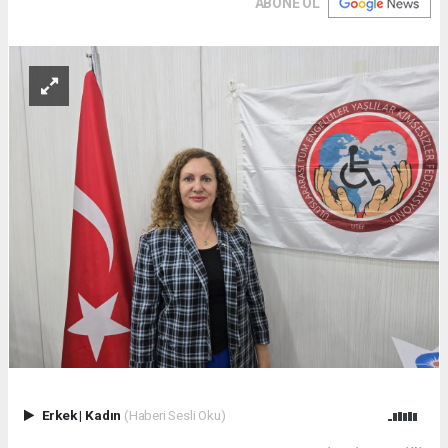
ABONE OL
Erkek
|
Kadın
(Haberi Sesli Oku)