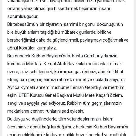
vatandaşlarımızın ve ihtiyaç sahibi ailelerimizin yanında olmak,
onların yalnız olmadığını hissettirmek hepimizin insani
sorumluluğudur.
Bir tebessümün, bir ziyaretin, samimi bir gönül dokunuşunun
bile büyük anlam taşıdığı bu mübarek günlerde; birlik ve
beraberliğimizi daha da güçlendirmeli, paylaşmayı çoğaltmalı ve
gönül köprüleri kurmalıyız.
Bu mübarek Kurban Bayramı’nda; başta Cumhuriyetimizin
kurucusu Mustafa Kemal Atatürk ve silah arkadaşları olmak
üzere, aziz şehitlerimizi, kahraman gazilerimizi, ahirete irtihal
etmiş tüm geçmişlerimizi rahmet, minnet ve dualarla anıyoruz.
Ayrıca kıymetli annem merhume Leman Gebizli’yi ve merhum
eşim, UTEF Kurucu Genel Başkanı Mutlu Mete Kaçar’ı özlem,
sevgi ve saygıyla yad ediyoruz. Rabbim tüm geçmişlerimizin
mekânlarını cennet, ruhlarını şad eylesin.
Bu duygu ve düşüncelerle; tüm vatandaşlarımızın, İslam
âleminin ve gönül bağı kurduğumuz herkesin Kurban Bayramı’nı
en içten dileklerimle kutluyor, sağlık, huzur, bereket ve mutluluk