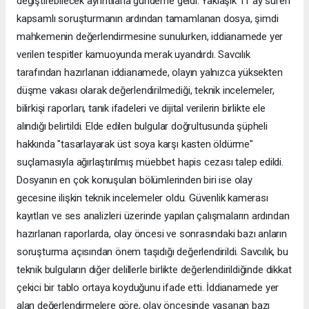
değiştirebilecek ayrıntılarla gündeme geldi. Yaklaşık 11 ay süren
kapsamlı soruşturmanın ardından tamamlanan dosya, şimdi
mahkemenin değerlendirmesine sunulurken, iddianamede yer
verilen tespitler kamuoyunda merak uyandırdı. Savcılık
tarafından hazırlanan iddianamede, olayın yalnızca yüksekten
düşme vakası olarak değerlendirilmediği, teknik incelemeler,
bilirkişi raporları, tanık ifadeleri ve dijital verilerin birlikte ele
alındığı belirtildi. Elde edilen bulgular doğrultusunda şüpheli
hakkında "tasarlayarak üst soya karşı kasten öldürme"
suçlamasıyla ağırlaştırılmış müebbet hapis cezası talep edildi.
Dosyanın en çok konuşulan bölümlerinden biri ise olay
gecesine ilişkin teknik incelemeler oldu. Güvenlik kamerası
kayıtları ve ses analizleri üzerinde yapılan çalışmaların ardından
hazırlanan raporlarda, olay öncesi ve sonrasındaki bazı anların
soruşturma açısından önem taşıdığı değerlendirildi. Savcılık, bu
teknik bulguların diğer delillerle birlikte değerlendirildiğinde dikkat
çekici bir tablo ortaya koyduğunu ifade etti. İddianamede yer
alan değerlendirmelere göre, olay öncesinde yaşanan bazı