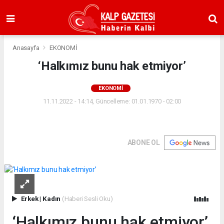
Anasayfa
EKONOMİ
‘Halkımız bunu hak etmiyor’
EKONOMİ
11.11.2022 - 14:14, Güncelleme: 01.01.1970 - 02:00
ABONE OL
Erkek
|
Kadın
(Haberi Sesli Oku)
‘Halkımız bunu hak etmiyor’