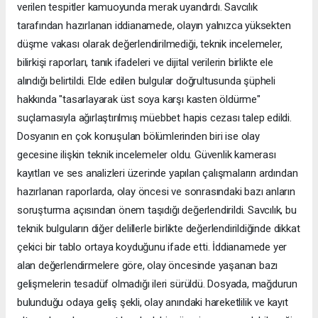
verilen tespitler kamuoyunda merak uyandırdı. Savcılık
tarafından hazırlanan iddianamede, olayın yalnızca yüksekten
düşme vakası olarak değerlendirilmediği, teknik incelemeler,
bilirkişi raporları, tanık ifadeleri ve dijital verilerin birlikte ele
alındığı belirtildi. Elde edilen bulgular doğrultusunda şüpheli
hakkında "tasarlayarak üst soya karşı kasten öldürme"
suçlamasıyla ağırlaştırılmış müebbet hapis cezası talep edildi.
Dosyanın en çok konuşulan bölümlerinden biri ise olay
gecesine ilişkin teknik incelemeler oldu. Güvenlik kamerası
kayıtları ve ses analizleri üzerinde yapılan çalışmaların ardından
hazırlanan raporlarda, olay öncesi ve sonrasındaki bazı anların
soruşturma açısından önem taşıdığı değerlendirildi. Savcılık, bu
teknik bulguların diğer delillerle birlikte değerlendirildiğinde dikkat
çekici bir tablo ortaya koyduğunu ifade etti. İddianamede yer
alan değerlendirmelere göre, olay öncesinde yaşanan bazı
gelişmelerin tesadüf olmadığı ileri sürüldü. Dosyada, mağdurun
bulunduğu odaya geliş şekli, olay anındaki hareketlilik ve kayıt