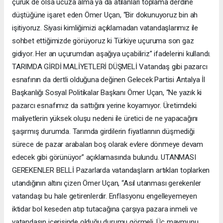
çürük de olsa ucuza alma ya da atılanları toplama derdine
düştüğüne işaret eden Ömer Uçan, “Bir dokunuyoruz bin ah
işitiyoruz. Siyasi kimliğimizi açıklamadan vatandaşlarımız ile
sohbet ettiğimizde görüyoruz ki Türkiye uçuruma son gaz
gidiyor. Her an uçurumdan aşağıya uçabiliriz” ifadelerini kullandı.
TARIMDA GİRDİ MALİYETLERİ DÜŞMELİ Vatandaş gibi pazarcı
esnafının da dertli olduğuna değinen Gelecek Partisi Antalya İl
Başkanlığı Sosyal Politikalar Başkanı Ömer Uçan, “Ne yazık ki
pazarcı esnafımız da sattığını yerine koyamıyor. Üretimdeki
maliyetlerin yüksek oluşu nedeni ile üretici de ne yapacağını
şaşırmış durumda. Tarımda girdilerin fiyatlarının düşmediği
sürece de pazar arabaları boş olarak evlere dönmeye devam
edecek gibi görünüyor” açıklamasında bulundu. UTANMASI
GEREKENLER BELLİ Pazarlarda vatandaşların artıkları toplarken
utandığının altını çizen Ömer Uçan, “Asıl utanması gerekenler
vatandaşı bu hale getirenlerdir. Enflasyonu engelleyemeyen
iktidar bol keseden atıp tutacağına çarşıya pazara inmeli ve
vatandaşın içerisinde olduğu durumu görmeli. Üç maymunu