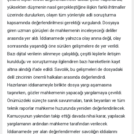
yüksekten düşmenin nasıl gerçekleştiğine ilişkin farklı ihtimaller
üzerinde durulurken, olayın tüm yönleriyle adli soruşturma
kapsamında değerlendirilmesi gerektiği vurgulandı. Dosyaya
giren uzman görüşleri de mahkemenin inceleyeceği deliller
arasında yer aldı. İddianamede yalnızca olay anına değil, olay
sonrasında yaşandığı öne sürülen gelişmelere de yer verildi.
Bazı dijital verilerin silinmeye çalışıldığı, çeşitli kişilerle iletişim
kurulduğu ve soruşturmayı ilgilendiren bazı hareketlerin kayıt
altına alındığı ifade edildi. Savcılık, bu gelişmeleri de dosyadaki
delil zincirinin önemli halkaları arasında değerlendirdi.
Hazırlanan iddianameyle birlikte dosya yargı aşamasına
taşınırken, gözler mahkemenin yapacağı yargılamaya çevrildi.
Önümüzdeki süreçte sanık savunmaları, tanık beyanları ve tüm
teknik raporlar mahkeme huzurunda yeniden değerlendirilecek.
Kamuoyunun yakından takip ettiği davada nihai karar, yapılacak
yargılamanın ardından mahkeme tarafından verilecek.
İddianamede yer alan değerlendirmeler savcılığın iddialarını