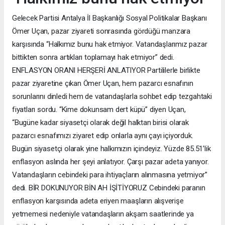
Gelecek Partisi Antalya İl Başkanlığı Sosyal Politikalar Başkanı
Ömer Uçan, pazar ziyareti sonrasında gördüğü manzara
karşısında “Halkımız bunu hak etmiyor. Vatandaşlarımız pazar
bittikten sonra artıkları toplamayı hak etmiyor” dedi.
ENFLASYON ORANI HERŞERİ ANLATIYOR Partililerle birlikte
pazar ziyaretine çıkan Ömer Uçan, hem pazarcı esnafının
sorunlarını dinledi hem de vatandaşlarla sohbet edip tezgahtaki
fiyatları sordu. “Kime dokunsam dert küpü” diyen Uçan,
“Bugüne kadar siyasetçi olarak değil halktan birisi olarak
pazarcı esnafımızı ziyaret edip onlarla aynı çayı içiyorduk.
Bugün siyasetçi olarak yine halkımızın içindeyiz. Yüzde 85.51’lik
enflasyon aslında her şeyi anlatıyor. Çarşı pazar adeta yanıyor.
Vatandaşların cebindeki para ihtiyaçların alınmasına yetmiyor”
dedi. BİR DOKUNUYOR BİN AH İŞİTİYORUZ Cebindeki paranın
enflasyon karşısında adeta eriyen maaşların alışverişe
yetmemesi nedeniyle vatandaşların akşam saatlerinde ya