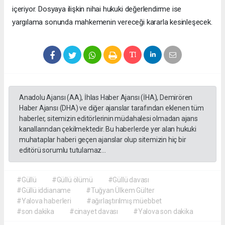
içeriyor. Dosyaya ilişkin nihai hukuki değerlendirme ise
yargılama sonunda mahkemenin vereceği kararla kesinleşecek.
Anadolu Ajansı (AA), İhlas Haber Ajansı (İHA), Demirören
Haber Ajansı (DHA) ve diğer ajanslar tarafından eklenen tüm
haberler, sitemizin editörlerinin müdahalesi olmadan ajans
kanallarından çekilmektedir. Bu haberlerde yer alan hukuki
muhataplar haberi geçen ajanslar olup sitemizin hiç bir
editörü sorumlu tutulamaz...
#Güllü
#Güllü ölümü
#Güllü davası
#Güllü iddianame
#Tuğyan Ülkem Gülter
#Yalova haberleri
#ağırlaştırılmış müebbet
#son dakika
#cinayet davası
#Yalova son dakika