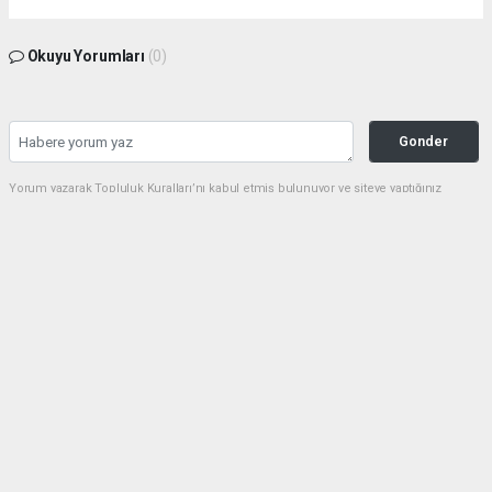
Okuyu Yorumları
(0)
Gonder
Yorum yazarak Topluluk Kuralları’nı kabul etmiş bulunuyor ve siteye yaptığınız
yorumunuzla ilgili doğrudan veya dolaylı tüm sorumluluğu tek başınıza
üstleniyorsunuz. Yazılan tüm yorumlardan site yönetimi hiçbir şekilde sorumlu
tutulamaz.
Anasayfa
GÜNDEM
Kaymakam İhsan Kara'dan UTEF'e
Anlamlı Teşekkür Belgesi
GÜNDEM
07.08.2026 - 22:24, Güncelleme: 07.08.2026 - 23:01