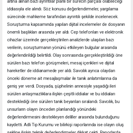
altına alınan bazı ayrıntılar planlı bir sürecin parçası olabileceği
iddiasıyla ele alındı. Söz konusu değerlendirmeler, yargılama
sürecinde mahkeme tarafından ayrıntılı şekilde incelenecek.
Soruşturma kapsamında yapılan dijital incelemeler de dosyanın
önemli başlıkları arasında yer aldı. Cep telefonları ve elektronik
cihazlar üzerinde gerçekleştirilen analizlerde ulaşılan bazı
verilerin, soruşturmanın yönünü etkileyen bulgular arasında
değerlendirildiği belirtildi. Olay sonrasında gerçekleştirildiği öne
sürülen bazı telefon görüşmeleri, mesaj içerikleri ve dijital
hareketler de iddianamede yer aldı. Savcılık ayrıca olaydan
önceki döneme ait mesajlaşmalar ile tanık anlatımlarına da
geniş yer verdi. Dosyada, şüphelinin annesiyle yaşadığı ileri
sürülen anlaşmazlıklara ilişkin çeşitli iddialar ve bu iddiaları
desteklediği öne sürülen tanık beyanları sıralandı. Savcılık, bu
unsurların olayın önceden planlandığı yönündeki
değerlendirmesini destekleyen deliller arasında bulunduğunu
kaydetti. Adli Tıp Kurumu ve bilirkişi raporlarında ise olayın oluş
şekline ilişkin teknik değerlendirmeler dikkat çekti. Raporlarda,