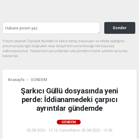
Gonder
Yorum yazarak Topluluk Kuralları’nı kabul etmiş bulunuyor ve siteye yaptığınız
yorumunuzla ilgili doğrudan veya dolaylı tüm sorumluluğu tek başınıza
üstleniyorsunuz. Yazılan tüm yorumlardan site yönetimi hiçbir şekilde sorumlu
tutulamaz.
Anasayfa
GÜNDEM
Şarkıcı Güllü dosyasında yeni
perde: İddianamedeki çarpıcı
ayrıntılar gündemde
GÜNDEM
02.08.2026 - 12:13, Güncelleme: 03.08.2026 - 13:56