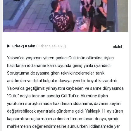
Erkek
|
Kadın
(Haberi Sesli Oku)
Yalova'da yaşamını yitiren şarkıcı Güllü'nün ölümüne ilişkin
hazırlanan iddianame kamuoyunda geniş yankı uyandırdı.
Soruşturma dosyasına giren teknik incelemeler, tanık
anlatımları ve dijital bulgular davaya yeni bir boyut kazandırdı.
Yalova'da geçtiğimiz yıl hayatını kaybeden ve sahne dünyasında
"Güllü" adıyla tanınan sanatçı Gül Tut'un ölümüne ilişkin
yürütülen soruşturmada hazırlanan iddianame, davanın seyrini
değiştirebilecek ayrıntılarla gündeme geldi. Yaklaşık 11 ay süren
kapsamlı soruşturmanın ardından tamamlanan dosya, şimdi
mahkemenin değerlendirmesine sunulurken, iddianamede yer