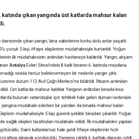
6. katında çıkan yangında üst katlarda mahsur kalan
i.
 dairesinde çıkan yangın, bina sakinlerine korku dolu anlar yaşattı.
ü çocuk 5 kişi, itfaiye ekiplerinin müdahalesiyle kurtarıldı. Yoğun
erinin ilk müdahalesinin ardından hastaneye kaldırıldı. Yangın, akşam
lunan
Antalya
Evleri Sitesi’ndeki 8 katlı binanın 6. katında meydana
unmadığı sırada henüz belirlenemeyen bir nedenle yangın çıktı.
zerine durum 112 Acil Çağrı Merkezi’ne bildirildi. İhbarın ardından
 edildi. Üst katlarda mahsur kaldılar Yangının ardından binada kısa
tlarda bulunan vatandaşlar için tehlikeli hale gelen duman nedeniyle
leri, yangına müdahale ederken bir yandan da binada mahsur kalan
iplerin müdahalesiyle 5 kişi güvenli şekilde binadan çıkarıldı. Yoğun
 sağlık ekipleri tarafından müdahale edildi. İlk müdahaleleri yapılan
türüldü. Daire kullanılamaz hale geldi İtfaiye ekiplerinin hızlı
altına alınarak söndürüldü. Yangının çıktığı 6. kattaki dairede ciddi