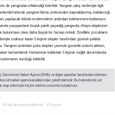
n de yangından etkilendiği belirtildi. Yangının çıkış nedeniyle ilgili
değerlendirmelerde yangının klima ünitesinden kaynaklanmış olabileceği
nin, yapılacak teknik incelemelerin ardından belirlenmesi bekleniyor.
a yaşayanların büyük panik yaşadığı yangında, itfaiye ekiplerinin
bulunması olası daha büyük bir faciayı önledi. Özellikle çocukların
iyle mahsur kalan 5 kişinin ekipler tarafından güvenli şekilde
ldu. Yangının ardından polis ekipleri çevrede güvenlik önlemi alırken,
aları tamamlandı. Hastaneye kaldırılan 5 kişinin sağlık durumlarıyla
i incelemenin sürdüğü bildirildi.
), Demirören Haber Ajansı (DHA) ve diğer ajanslar tarafından eklenen
lesi olmadan ajans kanallarından çekilmektedir. Bu haberlerde yer
 olup sitemizin hiç bir editörü sorumlu tutulamaz...
#5 kişi dumanda etkilendi
#3 çocuk