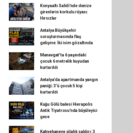
Konyaaltı Sahili'nde denize
girenlerin korkulu rüyası:
Hırsızlar
Antalya Büyükşehir
soruşturmasında flaş
gelişme: İki isim gözaltında
Manavgat’ta 6 yaşındaki
çocuk 6 metrelik kuyudan
kurtarıldı
Antalya’da apartmanda yangın
paniği: 3’ü çocuk 5 kişi
kurtarıldı
Kuğu Gölü balesi Hierapolis
Antik Tiyatrosu'nda büyüleyici
gece
Kahvehaneye silahlı saldırı: 3