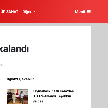
TÜR SANAT
Diğer
Menü
kalandı
:53
İlginizi Çekebilir
Kaymakam İhsan Kara'dan
UTEF'e Anlamlı Teşekkür
Belgesi