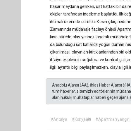
hasar meydana gelirken, üst kattaki bir daireni
ekipler tarafından inceleme başlatıldı. İlk 
ihtimali üzerinde duruldu. Kesin çıkış nedeni
Zamanında müdahale faciayı önledi Apartmand
kısa sürede olay yerine ulaşarak müdahalede 
da bulunduğu üst katlarda yoğun duman neden
çıkarılması, olayın en kritik anlarından biri o
itfaiye ekiplerinin soğutma ve kontrol çalışm
ilgili ayrıntılı bilgi paylaşılmazken, olayla ilgil
Anadolu Ajansı (AA), İhlas Haber Ajansı (İHA
tüm haberler, sitemizin editörlerinin müdaha
alan hukuki muhataplar haberi geçen ajanslar
#Antalya
#Konyaaltı
#Apartman yangın