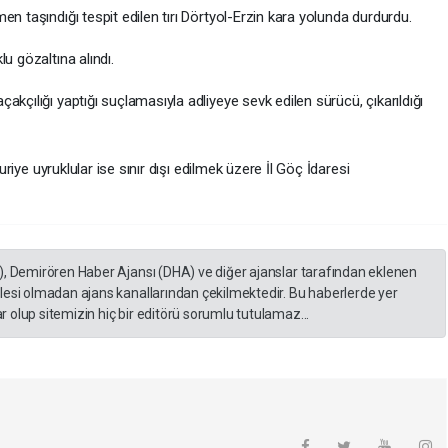
n taşındığı tespit edilen tırı Dörtyol-Erzin kara yolunda durdurdu.
u gözaltına alındı.
kçılığı yaptığı suçlamasıyla adliyeye sevk edilen sürücü, çıkarıldığı
Suriye uyruklular ise sınır dışı edilmek üzere İl Göç İdaresi
), Demirören Haber Ajansı (DHA) ve diğer ajanslar tarafından eklenen
lesi olmadan ajans kanallarından çekilmektedir. Bu haberlerde yer
 olup sitemizin hiç bir editörü sorumlu tutulamaz...