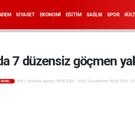
NDEM
SİYASET
EKONOMİ
EĞİTİM
SAĞLIK
SPOR
KÜL
da 7 düzensiz göçmen ya
(AA) - Anadolu Ajansı | 09.06.2026 - 10:52, Güncelleme: 09.06.2026 - 10
GENEL