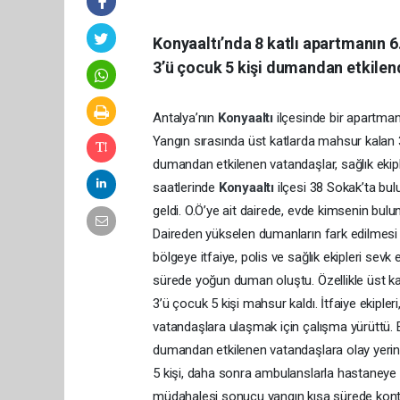
Konyaaltı’nda 8 katlı apartmanın 
3’ü çocuk 5 kişi dumandan etkilend
Antalya’nın
Konyaaltı
ilçesinde bir apartman
Yangın sırasında üst katlarda mahsur kalan 3’
dumandan etkilenen vatandaşlar, sağlık ekipl
saatlerinde
Konyaaltı
ilçesi 38 Sokak’ta bu
geldi. O.Ö’ye ait dairede, evde kimsenin bul
Daireden yükselen dumanların fark edilmesi ü
bölgeye itfaiye, polis ve sağlık ekipleri sevk
sürede yoğun duman oluştu. Özellikle üst ka
3’ü çocuk 5 kişi mahsur kaldı. İtfaiye ekip
vatandaşlara ulaşmak için çalışma yürüttü. Ek
dumandan etkilenen vatandaşlara olay yerinde
5 kişi, daha sonra ambulanslarla hastaneye gö
müdahalesi sonucu yangın kısa sürede kontrol 