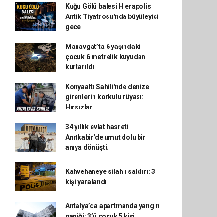
Kuğu Gölü balesi Hierapolis
Antik Tiyatrosu'nda büyüleyici
gece
Manavgat’ta 6 yaşındaki
çocuk 6 metrelik kuyudan
kurtarıldı
Konyaaltı Sahili'nde denize
girenlerin korkulu rüyası:
Hırsızlar
34 yıllık evlat hasreti
Anıtkabir'de umut dolu bir
anıya dönüştü
Kahvehaneye silahlı saldırı: 3
kişi yaralandı
Antalya’da apartmanda yangın
paniği: 3’ü çocuk 5 kişi