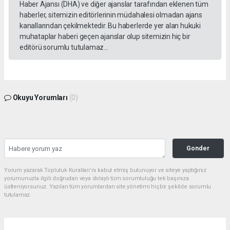
Haber Ajansı (DHA) ve diğer ajanslar tarafından eklenen tüm
haberler, sitemizin editörlerinin müdahalesi olmadan ajans
kanallarından çekilmektedir. Bu haberlerde yer alan hukuki
muhataplar haberi geçen ajanslar olup sitemizin hiç bir
editörü sorumlu tutulamaz...
Okuyu Yorumları
(0)
Gonder
Yorum yazarak Topluluk Kuralları’nı kabul etmiş bulunuyor ve siteye yaptığınız
yorumunuzla ilgili doğrudan veya dolaylı tüm sorumluluğu tek başınıza
üstleniyorsunuz. Yazılan tüm yorumlardan site yönetimi hiçbir şekilde sorumlu
tutulamaz.