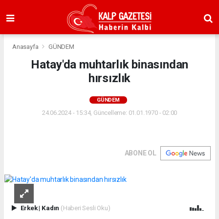
Anasayfa
GÜNDEM
Hatay'da muhtarlık binasından
hırsızlık
GÜNDEM
24.06.2024 - 15:34, Güncelleme: 01.01.1970 - 02:00
ABONE OL
Erkek
|
Kadın
(Haberi Sesli Oku)