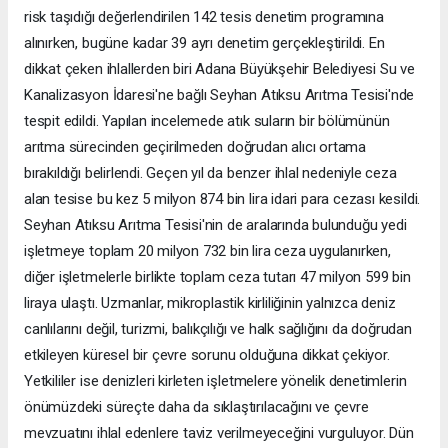
risk taşıdığı değerlendirilen 142 tesis denetim programına
alınırken, bugüne kadar 39 ayrı denetim gerçekleştirildi. En
dikkat çeken ihlallerden biri Adana Büyükşehir Belediyesi Su ve
Kanalizasyon İdaresi'ne bağlı Seyhan Atıksu Arıtma Tesisi'nde
tespit edildi. Yapılan incelemede atık suların bir bölümünün
arıtma sürecinden geçirilmeden doğrudan alıcı ortama
bırakıldığı belirlendi. Geçen yıl da benzer ihlal nedeniyle ceza
alan tesise bu kez 5 milyon 874 bin lira idari para cezası kesildi.
Seyhan Atıksu Arıtma Tesisi'nin de aralarında bulunduğu yedi
işletmeye toplam 20 milyon 732 bin lira ceza uygulanırken,
diğer işletmelerle birlikte toplam ceza tutarı 47 milyon 599 bin
liraya ulaştı. Uzmanlar, mikroplastik kirliliğinin yalnızca deniz
canlılarını değil, turizmi, balıkçılığı ve halk sağlığını da doğrudan
etkileyen küresel bir çevre sorunu olduğuna dikkat çekiyor.
Yetkililer ise denizleri kirleten işletmelere yönelik denetimlerin
önümüzdeki süreçte daha da sıklaştırılacağını ve çevre
mevzuatını ihlal edenlere taviz verilmeyeceğini vurguluyor. Dün