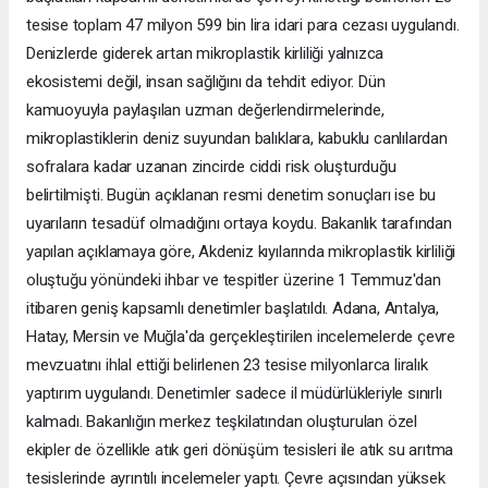
tesise toplam 47 milyon 599 bin lira idari para cezası uygulandı.
Denizlerde giderek artan mikroplastik kirliliği yalnızca
ekosistemi değil, insan sağlığını da tehdit ediyor. Dün
kamuoyuyla paylaşılan uzman değerlendirmelerinde,
mikroplastiklerin deniz suyundan balıklara, kabuklu canlılardan
sofralara kadar uzanan zincirde ciddi risk oluşturduğu
belirtilmişti. Bugün açıklanan resmi denetim sonuçları ise bu
uyarıların tesadüf olmadığını ortaya koydu. Bakanlık tarafından
yapılan açıklamaya göre, Akdeniz kıyılarında mikroplastik kirliliği
oluştuğu yönündeki ihbar ve tespitler üzerine 1 Temmuz'dan
itibaren geniş kapsamlı denetimler başlatıldı. Adana, Antalya,
Hatay, Mersin ve Muğla'da gerçekleştirilen incelemelerde çevre
mevzuatını ihlal ettiği belirlenen 23 tesise milyonlarca liralık
yaptırım uygulandı. Denetimler sadece il müdürlükleriyle sınırlı
kalmadı. Bakanlığın merkez teşkilatından oluşturulan özel
ekipler de özellikle atık geri dönüşüm tesisleri ile atık su arıtma
tesislerinde ayrıntılı incelemeler yaptı. Çevre açısından yüksek